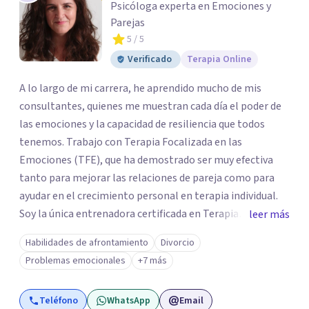
Psicóloga experta en Emociones y
Parejas
5
/ 5
Verificado
Terapia Online
A lo largo de mi carrera, he aprendido mucho de mis
consultantes, quienes me muestran cada día el poder de
las emociones y la capacidad de resiliencia que todos
tenemos. Trabajo con Terapia Focalizada en las
Emociones (TFE), que ha demostrado ser muy efectiva
tanto para mejorar las relaciones de pareja como para
ayudar en el crecimiento personal en terapia individual.
Soy la única entrenadora certificada en Terapia
leer más
Focalizada en las Emociones (TFE) en España, además de
Habilidades de afrontamiento
Divorcio
supervisora y terapeuta certificada. La TFE ha
Problemas emocionales
+7 más
demostrado una mejora significativa en las relaciones,
con un 70-75% de éxito y felicidad duradera. Este enfoque
Teléfono
WhatsApp
Email
también transforma la vida en terapia individual,