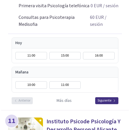
Primera visita Psicología telefónica
0
EUR
/ sesión
Consultas para Psicoterapia
60
EUR
/
Medisofia
sesión
Hoy
11:00
15:00
16:00
Mañana
10:00
11:00
Más días
Anterior
Siguiente
11
Instituto Psicode Psicología Y
Desarrollo Personal Alicante