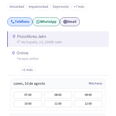
psicológicas que le hacen un equipo de profesionales
Ansiedad
Impulsividad
Depresión
+7 más
único en su campo. Rodolfo de Porras hace énfasis en la
importancia de trabajar no solo el síntoma que trae a la
Teléfono
WhatsApp
Email
persona a consulta sino tratar la raíz del problema para
que el problema psicológico de la persona no vuelva a
repetirse en el futuro.
PsicoAbreu Jaén
P.º de España, 13, 23009 Jaén
Online
Terapia online
+1 más
Lunes, 10 de agosto
Más horas
07:00
08:00
09:00
10:00
11:00
12:00