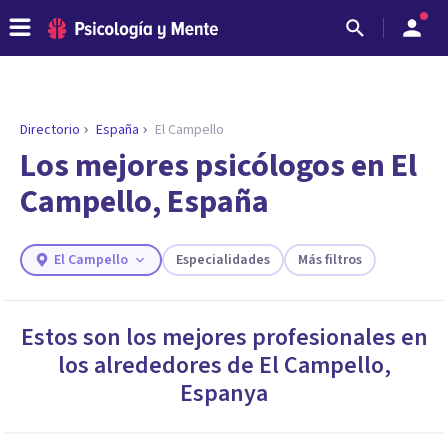
Directorio
España
El Campello
ENCONTRAR MI TERAPEUTA
¿Necesitas ayuda para encontrar el
Los mejores psicólogos en El
psicólogo adecuado?
Campello, España
Responde a unas breves preguntas y te ofreceremos
los profesionales que más se ajustan a tus
necesidades.
El Campello
Especialidades
Más filtros
Responder cuestionario
Estos son los mejores profesionales en
los alrededores de
El Campello
,
Espanya