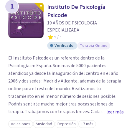
1
Instituto De Psicología
Psicode
19 AÑOS DE PSICOLOGÍA
ESPECIALIZADA
5
/ 5
Verificado
Terapia Online
El Instituto Psicode es un referente dentro de la
Psicología en España. Son mas de 5000 pacientes
atendidos ya desde la inauguración del centro en el año
2006 y dos sedes : Madrid y Alicante, además de la terapia
online para el resto del mundo. Realizamos tu
tratamiento en el menor número de sesiones posible.
Podrás sentirte mucho mejor tras pocas sesiones de
terapia. Trabajamos con terapias breves. Cada sesión de
leer más
terapia te resultará de utilidad y te ayudará a conseguir
Adicciones
Ansiedad
Depresión
+7 más
tus objetivos. Entre nuestras especialidades destaca la