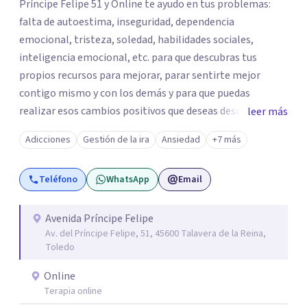
Príncipe Felipe 51 y Online te ayudo en tus problemas:
falta de autoestima, inseguridad, dependencia
emocional, tristeza, soledad, habilidades sociales,
inteligencia emocional, etc. para que descubras tus
propios recursos para mejorar, parar sentirte mejor
contigo mismo y con los demás y para que puedas
realizar esos cambios positivos que deseas desde hace
leer más
tiempo pero que no sabes cómo llevarlos a cabo. La
Adicciones
Gestión de la ira
Ansiedad
+7 más
primera visita informativa será al 50% y servirá para
conocernos, poder evaluar juntos tus dificultades y hablar
Teléfono
WhatsApp
Email
de un plan de ayuda. Con los datos que me ofrezcas, te
ayudaré a solventar tus dudas, a explicarte en qué
consistirá el tratamiento y te plantearé qué
Avenida Príncipe Felipe
Av. del Príncipe Felipe, 51, 45600 Talavera de la Reina,
herramientas usaremos para resolver las situaciones que
Toledo
te preocupan. Aplico una psicología integradora que
reúne los elementos que puedan ayudar de una manera
Online
más rápida y eficaz a cada paciente. Dado que cuando uno
Terapia online