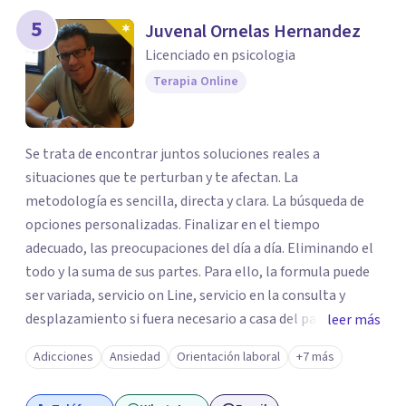
5
Juvenal Ornelas Hernandez
Licenciado en psicologia
Terapia Online
Se trata de encontrar juntos soluciones reales a
situaciones que te perturban y te afectan. La
metodología es sencilla, directa y clara. La búsqueda de
opciones personalizadas. Finalizar en el tiempo
adecuado, las preocupaciones del día a día. Eliminando el
todo y la suma de sus partes. Para ello, la formula puede
ser variada, servicio on Line, servicio en la consulta y
desplazamiento si fuera necesario a casa del paciente.
leer más
Todos los caminos para una sola solucionar, erradicar en
Adicciones
Ansiedad
Orientación laboral
+7 más
el menor tiempo posible el estado de sufrimiento que
puedas estar padeciendo en este momento. Solo debes