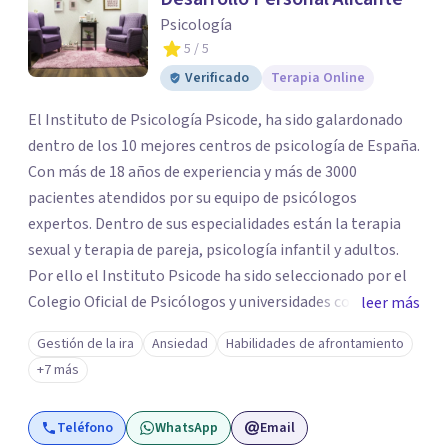
Psicología
5
/ 5
Verificado
Terapia Online
El Instituto de Psicología Psicode, ha sido galardonado
dentro de los 10 mejores centros de psicología de España.
Con más de 18 años de experiencia y más de 3000
pacientes atendidos por su equipo de psicólogos
expertos. Dentro de sus especialidades están la terapia
sexual y terapia de pareja, psicología infantil y adultos.
Por ello el Instituto Psicode ha sido seleccionado por el
Colegio Oficial de Psicólogos y universidades como la
leer más
UNIR, Europea y la U. Nebrija para que colabore en la
Gestión de la ira
Ansiedad
Habilidades de afrontamiento
formación de psicólogos de máster y psicólogos
+7 más
colegiados. Están en continuo crecimiento. Actualmente
tiene sede en Madrid y Alicante.
Teléfono
WhatsApp
Email