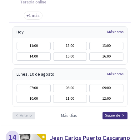
terapias en Residencias de Adultos con Discapacidad
Terapia online
Intelectual y problemas de conducta; programas para
+1 más
drogodependientes y talleres para poblaciones
específicas en ayuntamientos; y terapias para mujeres
Hoy
Más horas
víctimas de VG
11:00
12:00
13:00
14:00
15:00
16:00
Lunes, 10 de agosto
Más horas
07:00
08:00
09:00
10:00
11:00
12:00
Más días
Anterior
Siguiente
14
Jean Carlos Puerto Cascarano