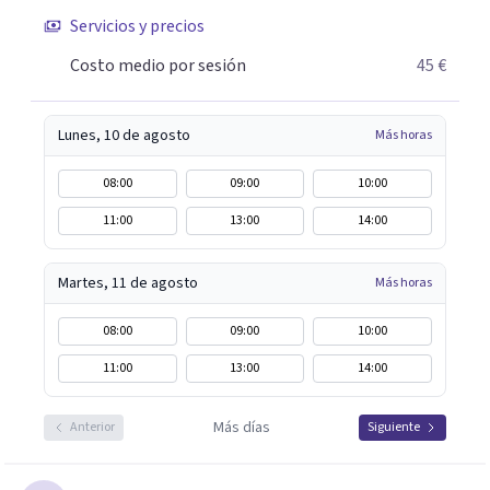
lo está pasando mal desea recuperarse cuanto antes,
Servicios y precios
siempre procuro que los tratamientos tengan la menor
duración posible, con el consiguiente ahorro de tiempo y
Costo medio por sesión
45 €
dinero que ello supone.
Lunes, 10 de agosto
Más horas
08:00
09:00
10:00
11:00
13:00
14:00
Martes, 11 de agosto
Más horas
08:00
09:00
10:00
11:00
13:00
14:00
Más días
Anterior
Siguiente