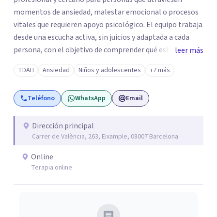
momentos de ansiedad, malestar emocional o procesos
vitales que requieren apoyo psicológico. El equipo trabaja
desde una escucha activa, sin juicios y adaptada a cada
persona, con el objetivo de comprender qué está
leer más
ocurriendo y facilitar herramientas para avanzar con
TDAH
Ansiedad
Niños y adolescentes
+7 más
mayor equilibrio y bienestar. La intervención se realiza en
un entorno confidencial y tranquilo, cuidando el ritmo y
Teléfono
WhatsApp
Email
las necesidades de cada proceso terapéutico. En Centro
Amalia atienden dificultades como la ansiedad, el duelo,
el trauma, la depresión y otros retos emocionales, así
Dirección principal
Carrer de València, 263, Eixample, 08007 Barcelona
como procesos de crecimiento personal y
acompañamiento psicológico infantil. El enfoque es
Online
respetuoso, humano y orientado a generar un espacio de
Terapia online
confianza desde el primer contacto. El centro ofrece una
primera orientación gratuita para ayudar a dar el primer
paso y valorar el tipo de acompañamiento más adecuado
en cada caso.