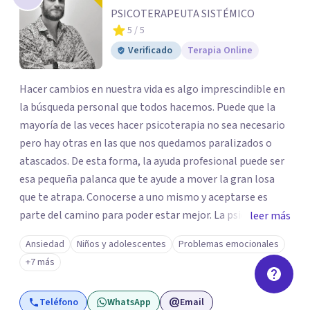
PSICOTERAPEUTA SISTÉMICO
5
/ 5
Verificado
Terapia Online
Hacer cambios en nuestra vida es algo imprescindible en
la búsqueda personal que todos hacemos. Puede que la
mayoría de las veces hacer psicoterapia no sea necesario
pero hay otras en las que nos quedamos paralizados o
atascados. De esta forma, la ayuda profesional puede ser
esa pequeña palanca que te ayude a mover la gran losa
que te atrapa. Conocerse a uno mismo y aceptarse es
parte del camino para poder estar mejor. La psicoterapia
leer más
es una forma de colaboración en donde diálogo, además
Ansiedad
Niños y adolescentes
Problemas emocionales
de la confianza y el apoyo, es el camino para poder
+7 más
identificar qué es lo que sucede, qué sentido tiene y cuales
son los pasos para el cambio. Además, creo que los
Teléfono
WhatsApp
Email
verdaderos cambios tienen que partir de uno mismo y mi