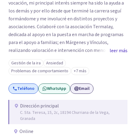
vocación, mi principal interés siempre ha sido la ayuda a
los demás y por ello desde que terminé la carrera seguí
formándome y me involucré en distintos proyectos y
asociaciones. Colaboré con la asociación Termalay,
dedicada al apoyo en la puesta en marcha de programas
para el apoyo a familias; en Márgenes y Vínculos,
realizando valoración e intervención con menores; en el
leer más
Centro penitenciario de Alhaurín de la Torre,
Gestión de la ira
Ansiedad
colaborando en una investigación para detectar las
Problemas de comportamiento
+7 más
semejanzas entre los hombres condenados por violencia
de género y condenados por violación... A pesar de estar
Teléfono
WhatsApp
Email
constantemente formándome, al terminar mis masters
en "Igualdad y Género" y "Psicología Jurídica" abrí mi
Centro de Psicología Vilmar y me dediqué a hacer terapia
Dirección principal
C. Sta. Teresa, 15, 2c, 18194 Churriana de la Vega,
y a realizar peritaciones. Todo ello compaginado con la
Granada
realización de colaboraciones y proyectos como
programas de estimulación en residencias de adultos;
Online