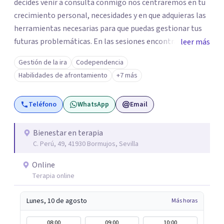
decides venir a consulta conmigo nos centraremos en tu
crecimiento personal, necesidades y en que adquieras las
herramientas necesarias para que puedas gestionar tus
futuras problemáticas. En las sesiones encontrarás un
leer más
lugar donde abrirte y expresarte sin juicios, donde
Gestión de la ira
Codependencia
explorar tus emociones, conocerte, solucionar tus
Habilidades de afrontamiento
+7 más
heridas y trabajar en tu crecimiento. personal
Teléfono
WhatsApp
Email
Bienestar en terapia
C. Perú, 49, 41930 Bormujos, Sevilla
Online
Terapia online
Lunes, 10 de agosto
Más horas
08:00
09:00
10:00