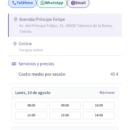
Teléfono
WhatsApp
Email
firmemente que el bienestar emocional es un derecho y,
con el acompañamiento adecuado, puedes recuperar el
control sobre tu vida y tus emociones. Mi misión es que te
Avenida Príncipe Felipe
Av. del Príncipe Felipe, 51, 45600 Talavera de la Reina,
sientas escuchado/a, comprendido/a y empoderado/a
Toledo
para enfrentar tus problemas y lograr un cambio positivo
y duradero. Si estás listo/a para comenzar este viaje hacia
Online
una mejor versión de ti mismo/a, estaré encantada de
Terapia online
acompañarte. Aquí estoy para escucharte y ayudarte a
Servicios y precios
descubrir tu propio camino hacia el bienestar.
Costo medio por sesión
45 €
Lunes, 10 de agosto
Más horas
08:00
09:00
10:00
11:00
13:00
14:00