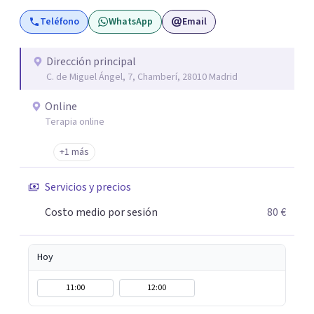
terapia de pareja y sexual, así como el tratamiento de
Teléfono
WhatsApp
Email
problemas emocionales, obsesiones, ansiedad , estrés,
duelos, insomnio y depresión, entre otros. Contamos
además con un servicio de hipnosis regresiva para el
Dirección principal
C. de Miguel Ángel, 7, Chamberí, 28010 Madrid
trabajo de "Terapia del Alma".
Online
Terapia online
+1 más
Servicios y precios
Costo medio por sesión
80 €
Hoy
11:00
12:00