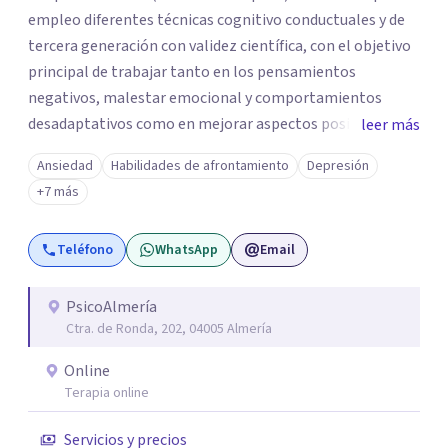
empleo diferentes técnicas cognitivo conductuales y de
tercera generación con validez científica, con el objetivo
principal de trabajar tanto en los pensamientos
negativos, malestar emocional y comportamientos
desadaptativos como en mejorar aspectos positivos,
leer más
habilidades y desarrollo personal. ¡Tus objetivos son los
Ansiedad
Habilidades de afrontamiento
Depresión
míos y juntos los alcanzaremos!. Mi objetivo principal es
+7 más
que consigas el bienestar y equilibrio que buscas, siendo
consciente de que cada persona es diferente y por ello
Teléfono
WhatsApp
Email
inicialmente realizaremos una adecuada evaluación para
conseguir un tratamiento individualizado y
personalizado. Utilizo diferentes técnicas psicológicas
PsicoAlmería
Ctra. de Ronda, 202, 04005 Almería
aunque mi especialidad es la hipnosis clínica, como
técnica útil en las terapias psicológicas aumentando su
Online
eficacia, reduciendo el tiempo de tratamiento y
Terapia online
consiguiendo cambios positivos desde la primera sesión.
¿Tienes dudas de cómo enfocaré tu problema o situación?
Servicios y precios