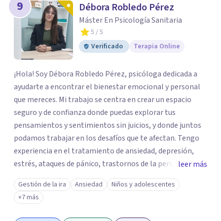
9
Débora Robledo Pérez
Máster En Psicología Sanitaria
5
/ 5
Verificado
Terapia Online
¡Hola! Soy Débora Robledo Pérez, psicóloga dedicada a
ayudarte a encontrar el bienestar emocional y personal
que mereces. Mi trabajo se centra en crear un espacio
seguro y de confianza donde puedas explorar tus
pensamientos y sentimientos sin juicios, y donde juntos
podamos trabajar en los desafíos que te afectan. Tengo
experiencia en el tratamiento de ansiedad, depresión,
estrés, ataques de pánico, trastornos de la personalidad y
leer más
el trastorno obsesivo-compulsivo (TOC). Mi enfoque
Gestión de la ira
Ansiedad
Niños y adolescentes
terapéutico se adapta a tus necesidades específicas,
+7 más
utilizando herramientas y técnicas que te ayuden a
comprender y transformar aquello que te preocupa. Creo