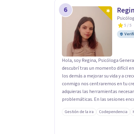
6
Regin
Psicólog
5
/ 5
Verif
Hola, soy Regina, Psicóloga General
descubrí tras un momento difícil en
los demás a mejorar su vida y a crec
conmigo nos centraremos en tu cre
adquieras las herramientas necesar
problemáticas. En las sesiones enco
juicios, donde explorar tus emocion
Gestión de la ira
Codependencia
en tu crecimiento. personal