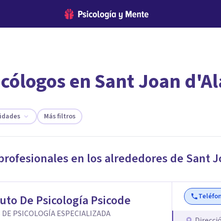
icólogos en Sant Joan d'A
encontrar el psicólogo adecuado?
te ofreceremos los profesionales que más se ajustan a tus necesi
lidades
Más filtros
 profesionales en los alrededores de
Sant J
Teléfo
tuto De Psicología Psicode
 DE PSICOLOGÍA ESPECIALIZADA
Direcci