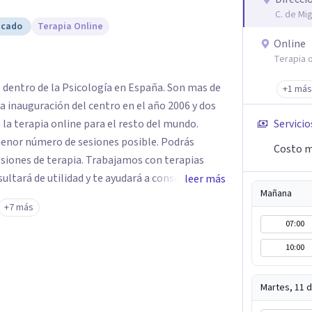
C. de Mi
icado
Terapia Online
Online
Terapia o
e dentro de la Psicología en España. Son mas de
+1 más
a inauguración del centro en el año 2006 y dos
 la terapia online para el resto del mundo.
Servicio
enor número de sesiones posible. Podrás
Costo m
siones de terapia. Trabajamos con terapias
sultará de utilidad y te ayudará a conseguir tus
leer más
Mañana
ades destaca la terapia de pareja y sexual, así
+7 más
emocionales, obsesiones, ansiedad , estrés,
07:00
un servicio de
10:00
e "Terapia del Alma".
Martes, 11 