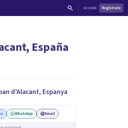
Accede
Regístrate
lacant, España
dades.
oan d'Alacant
,
Espanya
no
WhatsApp
Email
ón principal