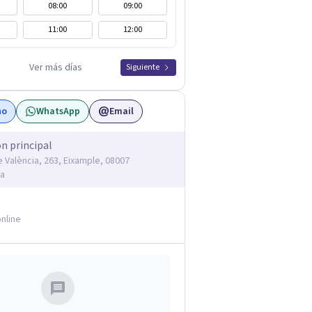
08:00
09:00
11:00
12:00
Ver más días
Siguiente
no
WhatsApp
Email
ón principal
e València, 263, Eixample, 08007
na
nline