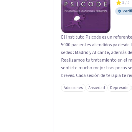
5
/ 5
Verif
El Instituto Psicode es un referent
5000 pacientes atendidos ya desde l
sedes : Madrid y Alicante, además de
Realizamos tu tratamiento en el m
sentirte mucho mejor tras pocas se
breves. Cada sesión de terapia te re
objetivos. Entre nuestras especialid
Adicciones
Ansiedad
Depresión
como el tratamiento de problemas 
duelos, insomnio y depresión, entre otros. Contamos además con 
hipnosis regresiva para el trabajo d