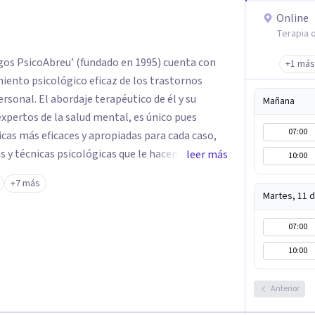
Online
Terapia o
gos PsicoAbreu’ (fundado en 1995) cuenta con
+1 más
iento psicológico eficaz de los trastornos
tico de él y su
Mañana
xpertos de la salud mental, es único pues
07:00
cas más eficaces y apropiadas para cada caso,
 y técnicas psicológicas que le hacen un equipo
leer más
10:00
 Rodolfo de Porras hace énfasis en la
+7 más
síntoma que trae a la persona a consulta sino
Martes, 11 
e el problema psicológico de la persona no
07:00
10:00
Anterior