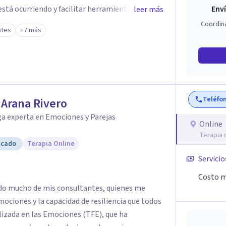
stá ocurriendo y facilitar herramientas para
Enví
leer más
estar. La intervención se realiza en un entorno
Coordin
ntes
+7 más
el ritmo y las necesidades de cada proceso
 emocionales, así como procesos de crecimiento
ico infantil. El enfoque es respetuoso,
acio de confianza desde el primer contacto. El
Teléfo
r Arana Rivero
ón gratuita para ayudar a dar el primer paso y
 más adecuado en cada caso.
ga experta en Emociones y Parejas
Online
Terapia 
icado
Terapia Online
Servicio
Costo m
dido mucho de mis consultantes, quienes me
mociones y la capacidad de resiliencia que todos
izada en las Emociones (TFE), que ha