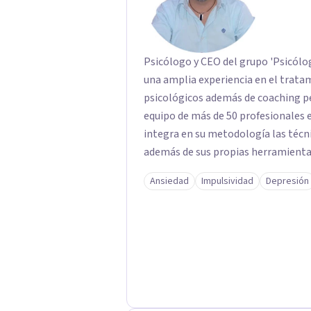
Psicólogo y CEO del grupo 'Psicólo
una amplia experiencia en el tratam
psicológicos además de coaching personal. El abordaje terapéu
equipo de más de 50 profesionales e
integra en su metodología las técni
además de sus propias herramientas
de profesionales único en su campo.
Ansiedad
Impulsividad
Depresión
importancia de trabajar no solo el 
tratar la raíz del problema para qu
vuelva a repetirse en el futuro.