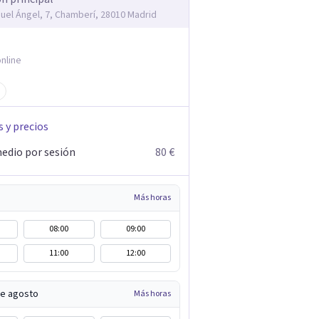
guel Ángel, 7, Chamberí, 28010 Madrid
nline
s y precios
edio por sesión
80 €
Más horas
08:00
09:00
11:00
12:00
de agosto
Más horas