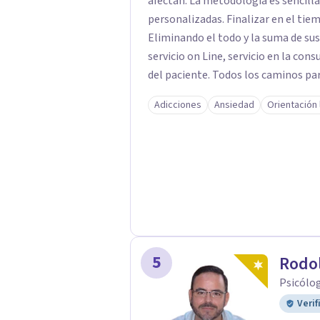
afectan. La metodología es sencilla, directa y clara. La búsqueda de opciones
personalizadas. Finalizar en el tie
Eliminando el todo y la suma de sus partes. Para ello, la formula pu
servicio on Line, servicio en la con
del paciente. Todos los caminos par
tiempo posible el estado de sufrim
Adicciones
Ansiedad
Orientación 
momento. Solo debes decidir y actuar para cambiar el ritmo de tu vida. Ese es el
momento más importante, porque pa
primer paso. El centro juvenal es personal, íntimo, cercano. Las herramientas que
trabajo son crecimiento personal y espiritual. EL CENTRO J
porque se trata de que el paciente 
como persona, a parte de solucionar su problemátic
por BIZUM, si el cliente lo desea. 
datáfono. Por transferencia bancari
5
Rodol
Psicólo
Verif