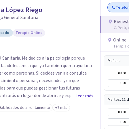
Teléfo
a López Riego
a General Sanitaria
Bienest
C. Perú, 
icado
Terapia Online
Online
Terapia o
 Sanitaria. Me dedico a la psicología porque
Mañana
 la adolescencia que yo también quería ayudar a
er como personas. Si decides venir a consulta
08:00
cimiento personal, necesidades y en que
11:00
ias para que puedas gestionar tus futuras
ntrarás un lugar donde abrirte y expresarte sin
leer más
Martes, 11 
es, conocerte, solucionar tus heridas y trabajar
Habilidades de afrontamiento
+7 más
08:00
11:00