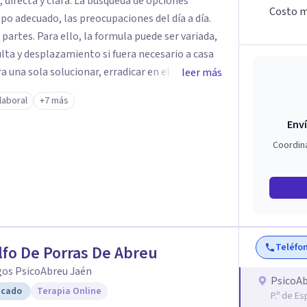
Costo m
mpo adecuado, las preocupaciones del día a día.
ede ser variada,
sulta y desplazamiento si fuera necesario a casa
a una sola solucionar, erradicar en el menor
leer más
iento que puedas estar padeciendo en este
laboral
+7 más
Enví
ra llegar a la meta, lo primero es dar el
Coordin
UVENAL es especial
se sienta cómodo y que la terapia te haga crecer
a. Se puede realizar el pago
También se puede realizar el pago por medio de
a.
Teléfo
fo De Porras De Abreu
gos PsicoAbreu Jaén
PsicoAb
icado
Terapia Online
P.º de E