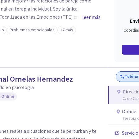
para mejorar las relaciones de pareja como
erapia individual. Soy la única
 Focalizada en las Emociones (TFE) en España,
leer más
Enví
certificada. La TFE ha demostrado una mejora
cio
Problemas emocionales
+7 más
Coordin
un 70-75% de éxito y felicidad duradera. Este
en terapia individual, ofreciendo nuevas
n Psicología en
te aprendizaje y crecimiento. He
n Máster en Terapia Cognitivo-Conductual y
 en la mente humana y las dinámicas que guían
Teléfo
nal Ornelas Hernandez
do en psicologia
nestar emocional y tus relaciones. Estoy aquí
Direcci
 Online
C. de Ca
Online
Terapia o
ones reales a situaciones que te perturban y te
Servicio