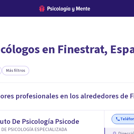
icólogos en Finestrat, Esp
encontrar el psicólogo adecuado?
te ofreceremos los profesionales que más se ajustan a tus necesi
Más filtros
jores profesionales en los alrededores de
F
Teléfo
tuto De Psicología Psicode
 DE PSICOLOGÍA ESPECIALIZADA
Direcci