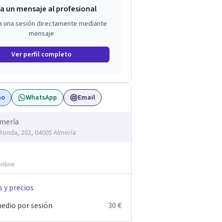
a un mensaje al profesional
a una sesión directamente mediante
mensaje
Ver perfil completo
no
WhatsApp
Email
lmería
 Ronda, 202, 04005 Almería
nline
s y precios
edio por sesión
30 €