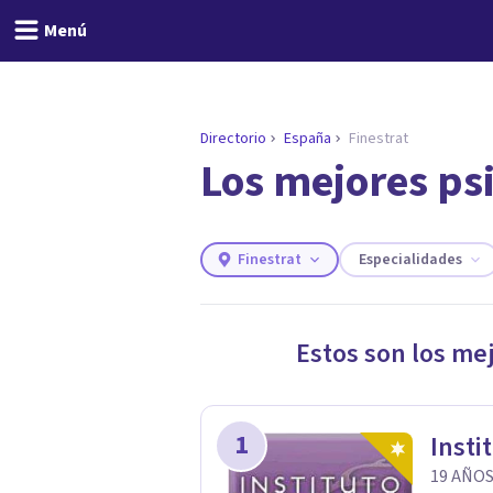
Menú
Directorio
España
Finestrat
Los mejores ps
ENCONTRAR MI TERAPEUTA
¿Necesitas ayuda para 
Responde a unas breves preguntas y 
Responder cuestionario
Finestrat
Especialidades
Estos son los me
1
Insti
19 AÑOS