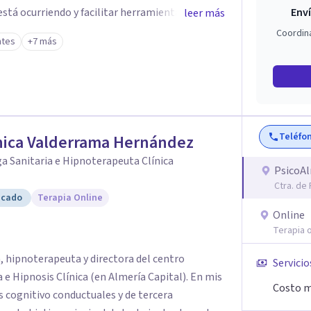
stá ocurriendo y facilitar herramientas para
Enví
leer más
estar. La intervención se realiza en un entorno
Coordin
ntes
+7 más
el ritmo y las necesidades de cada proceso
 emocionales, así como procesos de crecimiento
ico infantil. El enfoque es respetuoso,
acio de confianza desde el primer contacto. El
Teléfo
nica Valderrama Hernández
ón gratuita para ayudar a dar el primer paso y
 más adecuado en cada caso.
a Sanitaria e Hipnoterapeuta Clínica
PsicoA
Ctra. de
icado
Terapia Online
Online
Terapia o
, hipnoterapeuta y directora del centro
Servicio
Hipnosis Clínica (en Almería Capital). En mis
Costo m
s cognitivo conductuales y de tercera