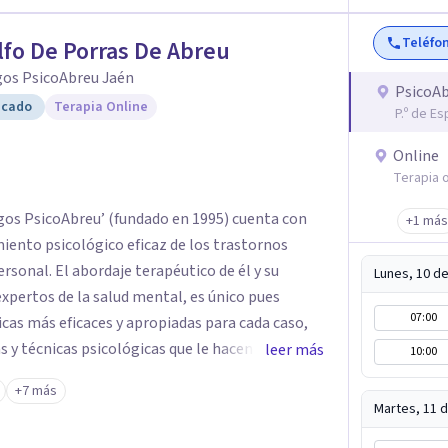
a.
Teléfo
fo De Porras De Abreu
gos PsicoAbreu Jaén
PsicoAb
icado
Terapia Online
P.º de E
Online
Terapia o
gos PsicoAbreu’ (fundado en 1995) cuenta con
+1 más
iento psicológico eficaz de los trastornos
tico de él y su
Lunes, 10 d
xpertos de la salud mental, es único pues
07:00
cas más eficaces y apropiadas para cada caso,
 y técnicas psicológicas que le hacen un equipo
leer más
10:00
 Rodolfo de Porras hace énfasis en la
+7 más
síntoma que trae a la persona a consulta sino
Martes, 11 
e el problema psicológico de la persona no