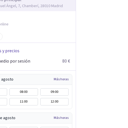
guel Ángel, 7, Chamberí, 28010 Madrid
nline
s y precios
edio por sesión
80 €
e agosto
Más horas
08:00
09:00
11:00
12:00
de agosto
Más horas