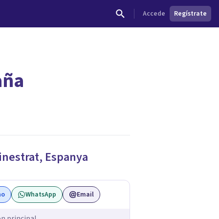
Accede
Regístrate
aña
dades.
inestrat
,
Espanya
no
WhatsApp
Email
ón principal