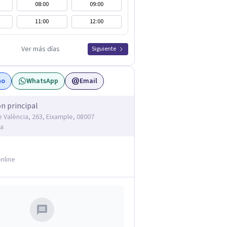
08:00
09:00
11:00
12:00
Ver más días
Siguiente
no
WhatsApp
Email
ón principal
e València, 263, Eixample, 08007
na
nline