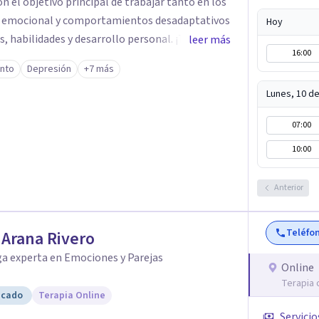
on el objetivo principal de trabajar tanto en los
 emocional y comportamientos desadaptativos
Hoy
 habilidades y desarrollo personal. ¡Tus
leer más
16:00
bjetivo principal es que
ento
Depresión
+7 más
que buscas, siendo consciente de que cada
icialmente realizaremos una adecuada evaluación
Lunes, 10 d
 y personalizado. Utilizo diferentes
07:00
ecialidad es la hipnosis clínica, como técnica
icacia, reduciendo el tiempo de
10:00
itivos desde la primera sesión. ¿Tienes
a o situación? Contáctame y te informaré con
Anterior
el paso a una nueva etapa en tu vida.
Teléfo
r Arana Rivero
ga experta en Emociones y Parejas
Online
Terapia 
icado
Terapia Online
Servicio