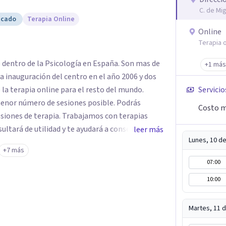
C. de Mi
icado
Terapia Online
Online
Terapia o
e dentro de la Psicología en España. Son mas de
+1 más
a inauguración del centro en el año 2006 y dos
 la terapia online para el resto del mundo.
Servicio
enor número de sesiones posible. Podrás
Costo m
siones de terapia. Trabajamos con terapias
sultará de utilidad y te ayudará a conseguir tus
leer más
Lunes, 10 d
ades destaca la terapia de pareja y sexual, así
+7 más
emocionales, obsesiones, ansiedad , estrés,
07:00
un servicio de
10:00
e "Terapia del Alma".
Martes, 11 