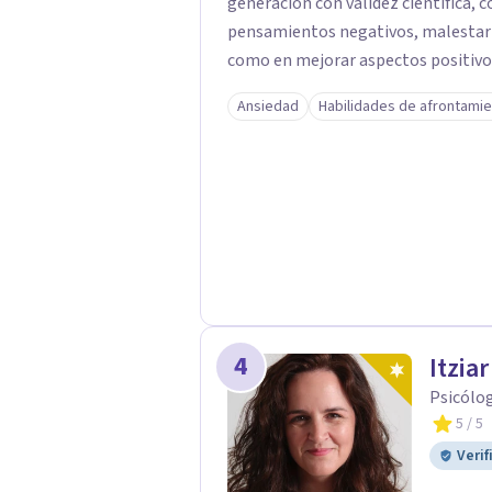
generación con validez científica, c
pensamientos negativos, malestar
como en mejorar aspectos positivos,
objetivos son los míos y juntos los alcanzaremos!. Mi o
Ansiedad
Habilidades de afrontami
consigas el bienestar y equilibrio 
persona es diferente y por ello in
para conseguir un tratamiento individualizado
técnicas psicológicas aunque mi esp
útil en las terapias psicológicas aumentando su ef
tratamiento y consiguiendo cambios pos
dudas de cómo enfocaré tu problem
mucho gusto. Es el momento de dar 
4
Itzia
Psicólo
5
/ 5
Verif