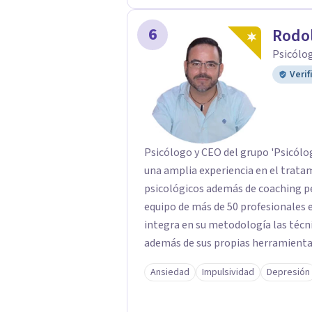
datáfono. Por transferencia bancari
6
Rodol
Psicólo
Verif
Psicólogo y CEO del grupo 'Psicólo
una amplia experiencia en el tratam
psicológicos además de coaching personal. El abordaje terapéu
equipo de más de 50 profesionales e
integra en su metodología las técni
además de sus propias herramientas
de profesionales único en su campo.
Ansiedad
Impulsividad
Depresión
importancia de trabajar no solo el 
tratar la raíz del problema para qu