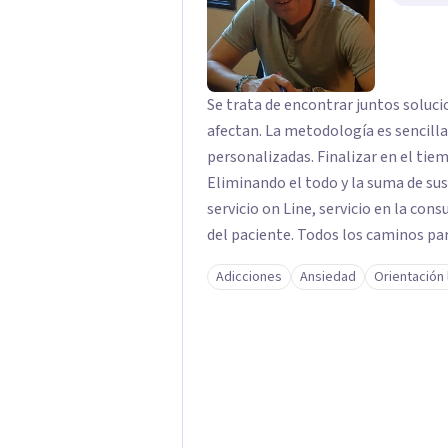
Se trata de encontrar juntos soluci
afectan. La metodología es sencilla, directa y clara. La búsqueda de opciones
personalizadas. Finalizar en el tie
Eliminando el todo y la suma de sus partes. Para ello, la formula pu
servicio on Line, servicio en la con
del paciente. Todos los caminos par
tiempo posible el estado de sufrim
Adicciones
Ansiedad
Orientación 
momento. Solo debes decidir y actuar para cambiar el ritmo de tu vida. Ese es el
momento más importante, porque pa
primer paso. El centro juvenal es personal, íntimo, cercano. Las herramientas que
trabajo son crecimiento personal y espiritual. EL CENTRO J
porque se trata de que el paciente 
como persona, a parte de solucionar su problemátic
por BIZUM, si el cliente lo desea. 