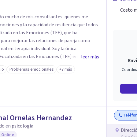
Costo m
dido mucho de mis consultantes, quienes me
mociones y la capacidad de resiliencia que todos
izada en las Emociones (TFE), que ha
para mejorar las relaciones de pareja como
erapia individual. Soy la única
 Focalizada en las Emociones (TFE) en España,
leer más
Enví
certificada. La TFE ha demostrado una mejora
cio
Problemas emocionales
+7 más
Coordin
un 70-75% de éxito y felicidad duradera. Este
en terapia individual, ofreciendo nuevas
n Psicología en
te aprendizaje y crecimiento. He
n Máster en Terapia Cognitivo-Conductual y
 en la mente humana y las dinámicas que guían
Teléfo
nal Ornelas Hernandez
do en psicologia
nestar emocional y tus relaciones. Estoy aquí
Direcci
 Online