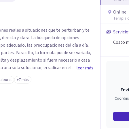
C. de Ca
Online
Terapia o
ones reales a situaciones que te perturban y te
Servicio
Costo m
mpo adecuado, las preocupaciones del día a día.
ede ser variada,
sulta y desplazamiento si fuera necesario a casa
a una sola solucionar, erradicar en el menor
leer más
iento que puedas estar padeciendo en este
laboral
+7 más
Enví
ra llegar a la meta, lo primero es dar el
Coordin
UVENAL es especial
se sienta cómodo y que la terapia te haga crecer
a. Se puede realizar el pago
También se puede realizar el pago por medio de