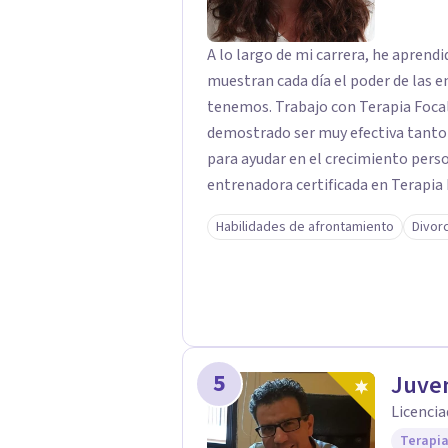
A lo largo de mi carrera, he apren
muestran cada día el poder de las e
tenemos. Trabajo con Terapia Focal
demostrado ser muy efectiva tanto 
para ayudar en el crecimiento personal en t
entrenadora certificada en Terapia
además de supervisora y terapeuta 
Habilidades de afrontamiento
Divor
significativa en las relaciones, con 
enfoque también transforma la vida 
herramientas para el bienestar emocional. Desde que me gradué e
2002, siempre he estado en constan
complementado mi formación con u
otro en Psicodrama, profundizando
5
Juve
nuestras relaciones. Mi objetivo es ofrecerte un espacio de confianza donde
Licencia
podamos trabajar en mejorar tu bie
Terapia
para acompañarte en ese proceso.