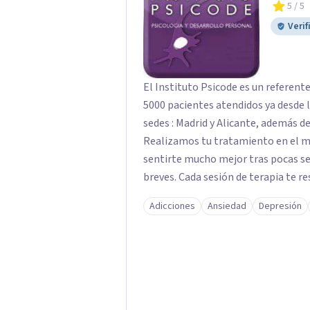
5
/ 5
Verif
El Instituto Psicode es un referent
5000 pacientes atendidos ya desde l
sedes : Madrid y Alicante, además de
Realizamos tu tratamiento en el m
sentirte mucho mejor tras pocas se
breves. Cada sesión de terapia te re
objetivos. Entre nuestras especialid
Adicciones
Ansiedad
Depresión
como el tratamiento de problemas 
duelos, insomnio y depresión, entre otros. Contamos además con 
hipnosis regresiva para el trabajo d