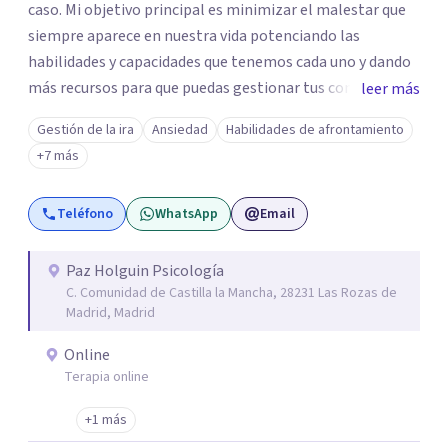
caso. Mi objetivo principal es minimizar el malestar que
siempre aparece en nuestra vida potenciando las
habilidades y capacidades que tenemos cada uno y dando
más recursos para que puedas gestionar tus conflictos.
leer más
Cada sesión individual es de aproximadamente 60
Gestión de la ira
Ansiedad
Habilidades de afrontamiento
minutos. En la primera cita, ya sea online o presencial,
+7 más
nos conoceremos y comenzaremos la evaluación y
estableceremos los objetivos en los que vamos a
Teléfono
WhatsApp
Email
trabajar.
Paz Holguin Psicología
C. Comunidad de Castilla la Mancha, 28231 Las Rozas de
Madrid, Madrid
Online
Terapia online
+1 más