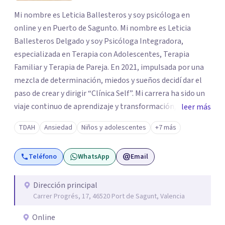
Mi nombre es Leticia Ballesteros y soy psicóloga en
online y en Puerto de Sagunto. Mi nombre es Leticia
Ballesteros Delgado y soy Psicóloga Integradora,
especializada en Terapia con Adolescentes, Terapia
Familiar y Terapia de Pareja. En 2021, impulsada por una
mezcla de determinación, miedos y sueños decidí dar el
paso de crear y dirigir “Clínica Self”. Mi carrera ha sido un
viaje continuo de aprendizaje y transformación,
leer más
moldeado por másters, especializaciones y experiencias
TDAH
Ansiedad
Niños y adolescentes
+7 más
que han reafirmado mi verdadera vocación: acompañar a
familias y adolescentes en sus momentos más cruciales,
Teléfono
WhatsApp
Email
guiándolos hacia relaciones más saludables y un
desarrollo personal integral.
Dirección principal
Carrer Progrés, 17, 46520 Port de Sagunt, Valencia
Online