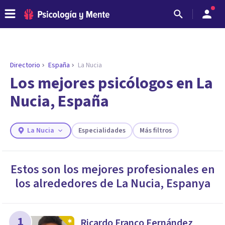
Directorio
España
La Nucia
Los mejores psicólogos en La
Nucia, España
La Nucia
Especialidades
Más filtros
Estos son los mejores profesionales en
los alrededores de
La Nucia
,
Espanya
ENCONTRAR MI TERAPEUTA
¿Necesitas ayuda para encontrar el
psicólogo adecuado?
Responde a unas breves preguntas y te ofreceremos
1
Ricardo Franco Fernández