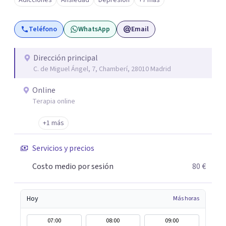
Adicciones
Ansiedad
Depresión
+7 más
tus objetivos. Entre nuestras especialidades destaca la
terapia de pareja y sexual, así como el tratamiento de
Teléfono
WhatsApp
Email
problemas emocionales, obsesiones, ansiedad , estrés,
duelos, insomnio y depresión, entre otros. Contamos
además con un servicio de hipnosis regresiva para el
Dirección principal
C. de Miguel Ángel, 7, Chamberí, 28010 Madrid
trabajo de "Terapia del Alma".
Online
Terapia online
+1 más
Servicios y precios
Costo medio por sesión
80 €
Hoy
Más horas
07:00
08:00
09:00