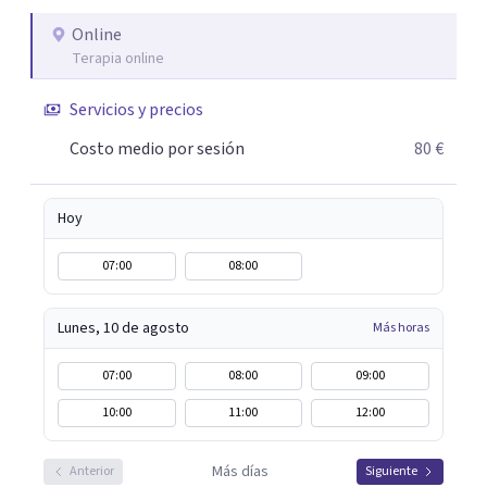
algo particular e intentando adaptarme a tu situación
personal concreta. En especial mi ámbito de trabajo es la
Online
Terapia online
disfunción eréctil, la eyaculación precoz y la falta de
deseo tanto en mujeres como en hombres. La sexualidad
Servicios y precios
es de enorme importancia tanto para el bienestar físico y
mental como a nivel personal para una buena
Costo medio por sesión
80 €
autoestima y una relación saludable de pareja.
Hoy
07:00
08:00
Lunes, 10 de agosto
Más horas
07:00
08:00
09:00
10:00
11:00
12:00
Más días
Anterior
Siguiente