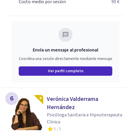
Psicodrama, profundizando en la mente humana y las
Costo medio por sesión
90 €
dinámicas que guían nuestras relaciones. Mi objetivo es
ofrecerte un espacio de confianza donde podamos
trabajar en mejorar tu bienestar emocional y tus
relaciones. Estoy aquí para acompañarte en ese proceso.
Envía un mensaje al profesional
Coordina una sesión directamente mediante mensaje
Ver perfil completo
6
Verónica Valderrama
Hernández
Psicóloga Sanitaria e Hipnoterapeuta
Clínica
5
/ 5