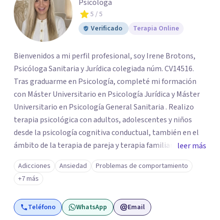
Psicóloga
5
/ 5
Verificado
Terapia Online
Bienvenidos a mi perfil profesional, soy Irene Brotons,
Psicóloga Sanitaria y Jurídica colegiada núm. CV14516.
Tras graduarme en Psicología, completé mi formación
con Máster Universitario en Psicología Jurídica y Máster
Universitario en Psicología General Sanitaria . Realizo
terapia psicológica con adultos, adolescentes y niños
desde la psicología cognitiva conductual, también en el
ámbito de la terapia de pareja y terapia familiar. Como
leer más
psicóloga jurídico forense, realizo informes periciales
Adicciones
Ansiedad
Problemas de comportamiento
psicológicos en el ámbito de familia, civil, penal y laboral.
+7 más
Soy miembro del Listado Oficial de Psicólogos Forenses
del Colegio Oficial de Psicólogos de la Comunidad
Teléfono
WhatsApp
Email
Valencia (LOPF). Y realizo mi trabajo en CONECTA Centro