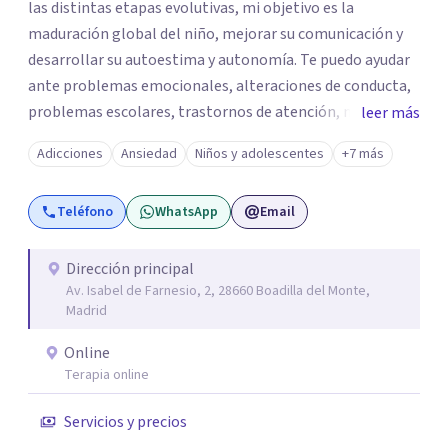
las distintas etapas evolutivas, mi objetivo es la
maduración global del niño, mejorar su comunicación y
desarrollar su autoestima y autonomía. Te puedo ayudar
ante problemas emocionales, alteraciones de conducta,
problemas escolares, trastornos de atención, miedos,
leer más
ansiedad. El apoyo a los padres es un pilar importante de
Adicciones
Ansiedad
Niños y adolescentes
+7 más
mi trabajo, dotándoles de herramientas que les ayuden a
comprender mejor a su hijo en cada etapa y sentirse
Teléfono
WhatsApp
Email
apoyados en su inestimable labor, desde el respeto a las
individualidades y a la disposición emocional de la familia.
En la terapia con adultos y pareja utilizo un enfoque
Dirección principal
Av. Isabel de Farnesio, 2, 28660 Boadilla del Monte,
integrador, relacional, concibo al ser humano como un
Madrid
ser activo y con un alto poder de cambio, soy especialista
en tratamiento de depresiones, ansiedad, fobias,
Online
adicciones, duelos, conflictos de pareja.
Terapia online
Servicios y precios