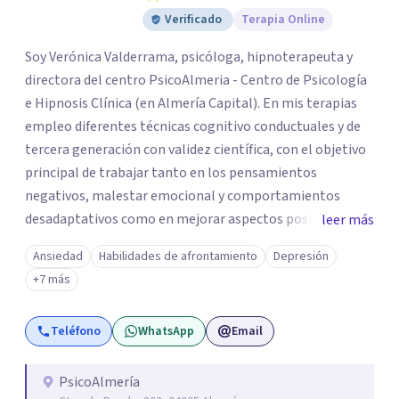
Verificado
Terapia Online
Soy Verónica Valderrama, psicóloga, hipnoterapeuta y
directora del centro PsicoAlmeria - Centro de Psicología
e Hipnosis Clínica (en Almería Capital). En mis terapias
empleo diferentes técnicas cognitivo conductuales y de
tercera generación con validez científica, con el objetivo
principal de trabajar tanto en los pensamientos
negativos, malestar emocional y comportamientos
desadaptativos como en mejorar aspectos positivos,
leer más
habilidades y desarrollo personal. ¡Tus objetivos son los
Ansiedad
Habilidades de afrontamiento
Depresión
míos y juntos los alcanzaremos!. Mi objetivo principal es
+7 más
que consigas el bienestar y equilibrio que buscas, siendo
consciente de que cada persona es diferente y por ello
Teléfono
WhatsApp
Email
inicialmente realizaremos una adecuada evaluación para
conseguir un tratamiento individualizado y
personalizado. Utilizo diferentes técnicas psicológicas
PsicoAlmería