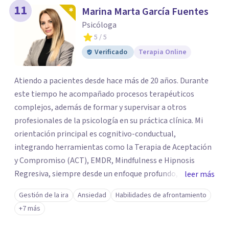
11
Marina Marta García Fuentes
Psicóloga
5
/ 5
Verificado
Terapia Online
Atiendo a pacientes desde hace más de 20 años. Durante
este tiempo he acompañado procesos terapéuticos
complejos, además de formar y supervisar a otros
profesionales de la psicología en su práctica clínica. Mi
orientación principal es cognitivo-conductual,
integrando herramientas como la Terapia de Aceptación
y Compromiso (ACT), EMDR, Mindfulness e Hipnosis
Regresiva, siempre desde un enfoque profundo,
leer más
respetuoso y adaptado a cada persona. También
Gestión de la ira
Ansiedad
Habilidades de afrontamiento
acompaño procesos de crecimiento personal y terapia
+7 más
del alma orientados al trabajo emocional, la búsqueda de
sentido, el autoconocimiento y la conexión interior. Mi