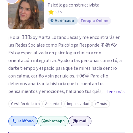
Psicóloga constructivista
5
/ 5
Verificado
Terapia Online
¡Hola! 🙋🏼‍♀️Soy Marta Lozano Jacas y me encontrarás en
las Redes Sociales como Psicóloga Responde.🔖📚 👓
Estoy especializada en psicología clínica y con
orientación integrativa. Ayudo a las personas como tú, a
darte tiempo y espacio para que te mires hacia dentro
con calma, cariño y sin perjuicios. ✨💓🙌 Para ello,
debemos analizar la historia que te cuentan tus
pensamientos y emociones, hallando tus qués, tus
leer más
cómos, tus porqués, tus cuándos y tus dóndes a lo largo
Gestión de la ira
Ansiedad
Impulsividad
+7 más
de tu vida. Así, podrás desenredar el lío que es vivir, podrás
aceptar quien eres: un ser humano que siente, que piensa
Teléfono
WhatsApp
Email
y que hace; un ser que se contradice, que tiene dudas y que
se equivoca. Y eso es natural y sano.🫀+🧠 =💝