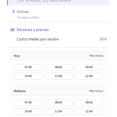
Ctra. de Ronda, 202, 04005 Almería
aunque mi especialidad es la hipnosis clínica, como
técnica útil en las terapias psicológicas aumentando su
Online
eficacia, reduciendo el tiempo de tratamiento y
Terapia online
consiguiendo cambios positivos desde la primera sesión.
¿Tienes dudas de cómo enfocaré tu problema o situación?
Servicios y precios
Contáctame y te informaré con mucho gusto. Es el
Costo medio por sesión
30 €
momento de dar el paso a una nueva etapa en tu vida.
Hoy
Más horas
07:00
08:00
09:00
10:00
11:00
12:00
Mañana
Más horas
07:00
08:00
09:00
10:00
11:00
12:00