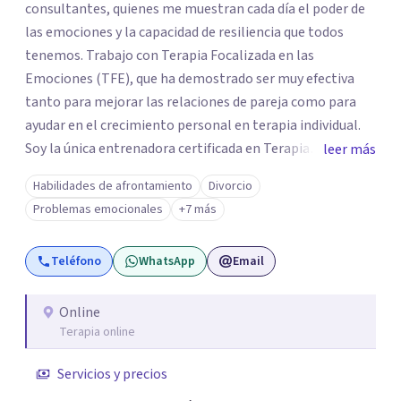
consultantes, quienes me muestran cada día el poder de
las emociones y la capacidad de resiliencia que todos
tenemos. Trabajo con Terapia Focalizada en las
Emociones (TFE), que ha demostrado ser muy efectiva
tanto para mejorar las relaciones de pareja como para
ayudar en el crecimiento personal en terapia individual.
Soy la única entrenadora certificada en Terapia
leer más
Focalizada en las Emociones (TFE) en España, además de
Habilidades de afrontamiento
Divorcio
supervisora y terapeuta certificada. La TFE ha
Problemas emocionales
+7 más
demostrado una mejora significativa en las relaciones,
con un 70-75% de éxito y felicidad duradera. Este enfoque
Teléfono
WhatsApp
Email
también transforma la vida en terapia individual,
ofreciendo nuevas herramientas para el bienestar
emocional. Desde que me gradué en Psicología en 2002,
Online
Terapia online
siempre he estado en constante aprendizaje y
crecimiento. He complementado mi formación con un
Servicios y precios
Máster en Terapia Cognitivo-Conductual y otro en