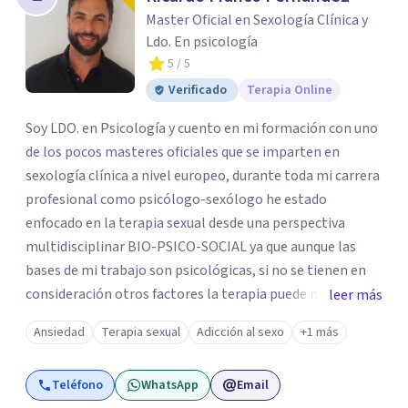
los profesionales que más se ajustan a tus
Master Oficial en Sexología Clínica y
necesidades.
Ldo. En psicología
Responder cuestionario
5
/ 5
Verificado
Terapia Online
Soy LDO. en Psicología y cuento en mi formación con uno
de los pocos masteres oficiales que se imparten en
sexología clínica a nivel europeo, durante toda mi carrera
profesional como psicólogo-sexólogo he estado
enfocado en la terapia sexual desde una perspectiva
multidisciplinar BIO-PSICO-SOCIAL ya que aunque las
bases de mi trabajo son psicológicas, si no se tienen en
consideración otros factores la terapia puede no
leer más
funcionar al tener una visión demasiado simplista,
Ansiedad
Terapia sexual
Adicción al sexo
+1 más
excluyendo de antemano otros factores que pueden
influir. Mi intención es ayudar para conseguir una mejora
Teléfono
WhatsApp
Email
global de tu sexualidad, considerando cada caso como