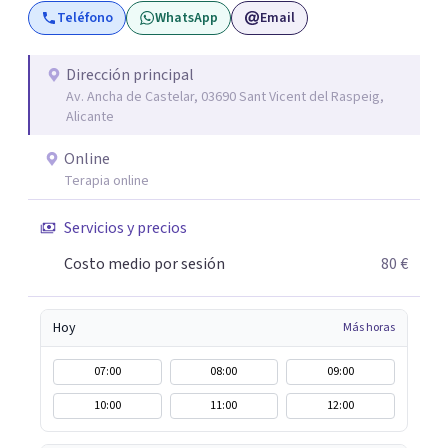
Teléfono
WhatsApp
Email
objetivo es ayudar a las personas a comprenderse mejor,
encontrar paz interior y desarrollar los recursos
necesarios para vivir con mayor equilibrio y plenitud.
Dirección principal
Av. Ancha de Castelar, 03690 Sant Vicent del Raspeig,
Alicante
Online
Terapia online
Servicios y precios
Costo medio por sesión
80 €
Hoy
Más horas
07:00
08:00
09:00
10:00
11:00
12:00