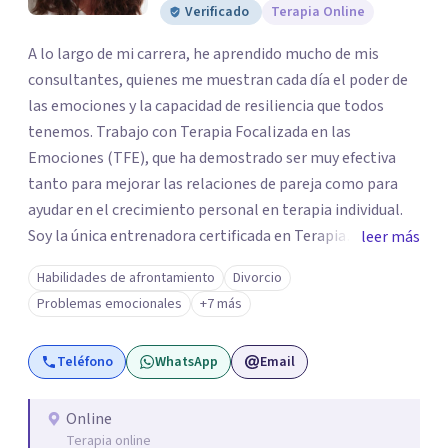
Verificado
Terapia Online
A lo largo de mi carrera, he aprendido mucho de mis
consultantes, quienes me muestran cada día el poder de
las emociones y la capacidad de resiliencia que todos
tenemos. Trabajo con Terapia Focalizada en las
Emociones (TFE), que ha demostrado ser muy efectiva
tanto para mejorar las relaciones de pareja como para
ayudar en el crecimiento personal en terapia individual.
Soy la única entrenadora certificada en Terapia
leer más
Focalizada en las Emociones (TFE) en España, además de
Habilidades de afrontamiento
Divorcio
supervisora y terapeuta certificada. La TFE ha
Problemas emocionales
+7 más
demostrado una mejora significativa en las relaciones,
con un 70-75% de éxito y felicidad duradera. Este enfoque
Teléfono
WhatsApp
Email
también transforma la vida en terapia individual,
ofreciendo nuevas herramientas para el bienestar
emocional. Desde que me gradué en Psicología en 2002,
Online
Terapia online
siempre he estado en constante aprendizaje y