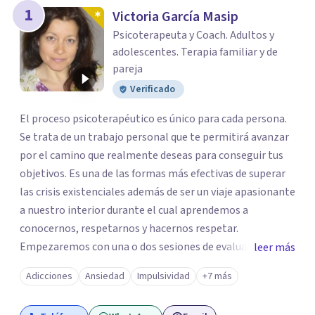
1
Victoria García Masip
Psicoterapeuta y Coach. Adultos y
adolescentes. Terapia familiar y de
pareja
Verificado
El proceso psicoterapéutico es único para cada persona.
Se trata de un trabajo personal que te permitirá avanzar
por el camino que realmente deseas para conseguir tus
objetivos. Es una de las formas más efectivas de superar
las crisis existenciales además de ser un viaje apasionante
a nuestro interior durante el cual aprendemos a
conocernos, respetarnos y hacernos respetar.
Empezaremos con una o dos sesiones de evaluación.
leer más
Procuraremos recopilar toda la información relevante
Adicciones
Ansiedad
Impulsividad
+7 más
sobre el problema o problemas que te preocupan e
interfieren en tu día a día. A continuación, plantearemos