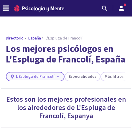
Directorio
España
L'Espluga de Francolí
ENCONTRAR MI TERAPEUTA
¿Necesitas ayuda para encontrar el
Los mejores psicólogos en
psicólogo adecuado?
L'Espluga de Francolí, España
Responde a unas breves preguntas y te ofreceremos
los profesionales que más se ajustan a tus
necesidades.
L'Espluga de Francolí
Especialidades
Más filtros
Responder cuestionario
Estos son los mejores profesionales en
los alrededores de
L'Espluga de
Francolí
,
Espanya