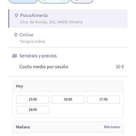
conseguir un tratamiento individualizado y
personalizado. Utilizo diferentes técnicas psicológicas
PsicoAlmería
Ctra. de Ronda, 202, 04005 Almería
aunque mi especialidad es la hipnosis clínica, como
técnica útil en las terapias psicológicas aumentando su
Online
eficacia, reduciendo el tiempo de tratamiento y
Terapia online
consiguiendo cambios positivos desde la primera sesión.
¿Tienes dudas de cómo enfocaré tu problema o situación?
Servicios y precios
Contáctame y te informaré con mucho gusto. Es el
Costo medio por sesión
30 €
momento de dar el paso a una nueva etapa en tu vida.
Hoy
15:00
16:00
17:00
18:00
Mañana
Más horas