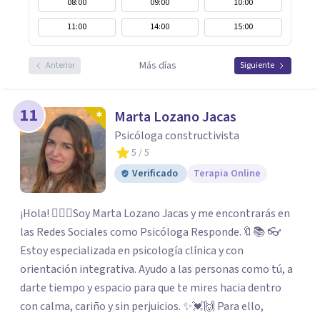
08:00
09:00
10:00
11:00
14:00
15:00
Más días
Anterior
Siguiente
11
Marta Lozano Jacas
Psicóloga constructivista
5
/ 5
Verificado
Terapia Online
¡Hola! 🙋🏼‍♀️Soy Marta Lozano Jacas y me encontrarás en
las Redes Sociales como Psicóloga Responde.🔖📚 👓
Estoy especializada en psicología clínica y con
orientación integrativa. Ayudo a las personas como tú, a
darte tiempo y espacio para que te mires hacia dentro
con calma, cariño y sin perjuicios. ✨💓🙌 Para ello,