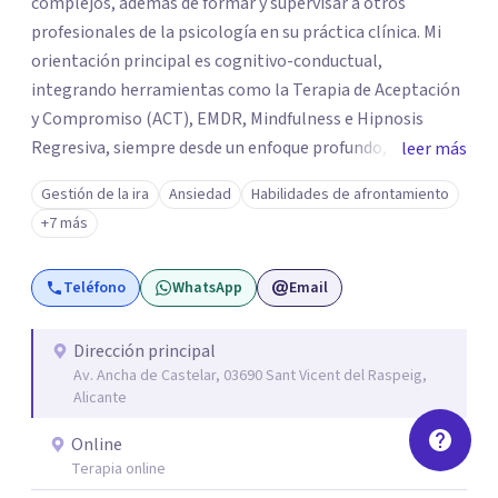
complejos, además de formar y supervisar a otros
profesionales de la psicología en su práctica clínica. Mi
orientación principal es cognitivo-conductual,
integrando herramientas como la Terapia de Aceptación
y Compromiso (ACT), EMDR, Mindfulness e Hipnosis
Regresiva, siempre desde un enfoque profundo,
leer más
respetuoso y adaptado a cada persona. También
Gestión de la ira
Ansiedad
Habilidades de afrontamiento
acompaño procesos de crecimiento personal y terapia
+7 más
del alma orientados al trabajo emocional, la búsqueda de
sentido, el autoconocimiento y la conexión interior. Mi
Teléfono
WhatsApp
Email
objetivo es ayudar a las personas a comprenderse mejor,
encontrar paz interior y desarrollar los recursos
necesarios para vivir con mayor equilibrio y plenitud.
Dirección principal
Av. Ancha de Castelar, 03690 Sant Vicent del Raspeig,
Alicante
Online
Terapia online