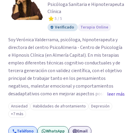
Psicóloga Sanitaria e Hipnoterapeuta
Clínica
5
/ 5
Verificado
Terapia Online
Soy Verónica Valderrama, psicóloga, hipnoterapeuta y
directora del centro PsicoAlmeria - Centro de Psicología
e Hipnosis Clínica (en Almería Capital). En mis terapias
empleo diferentes técnicas cognitivo conductuales y de
tercera generación con validez científica, con el objetivo
principal de trabajar tanto en los pensamientos
negativos, malestar emocional y comportamientos
desadaptativos como en mejorar aspectos positivos,
leer más
habilidades y desarrollo personal. ¡Tus objetivos son los
Ansiedad
Habilidades de afrontamiento
Depresión
míos y juntos los alcanzaremos!. Mi objetivo principal es
+7 más
que consigas el bienestar y equilibrio que buscas, siendo
consciente de que cada persona es diferente y por ello
Teléfono
WhatsApp
Email
inicialmente realizaremos una adecuada evaluación para