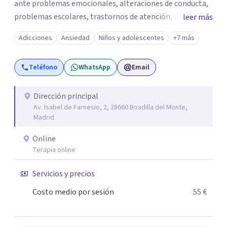
ante problemas emocionales, alteraciones de conducta,
problemas escolares, trastornos de atención, miedos,
leer más
ansiedad. El apoyo a los padres es un pilar importante de
Adicciones
Ansiedad
Niños y adolescentes
+7 más
mi trabajo, dotándoles de herramientas que les ayuden a
comprender mejor a su hijo en cada etapa y sentirse
Teléfono
WhatsApp
Email
apoyados en su inestimable labor, desde el respeto a las
individualidades y a la disposición emocional de la familia.
En la terapia con adultos y pareja utilizo un enfoque
Dirección principal
Av. Isabel de Farnesio, 2, 28660 Boadilla del Monte,
integrador, relacional, concibo al ser humano como un
Madrid
ser activo y con un alto poder de cambio, soy especialista
en tratamiento de depresiones, ansiedad, fobias,
Online
adicciones, duelos, conflictos de pareja.
Terapia online
Servicios y precios
Costo medio por sesión
55 €