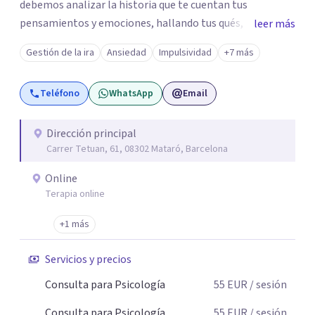
debemos analizar la historia que te cuentan tus
pensamientos y emociones, hallando tus qués, tus
leer más
cómos, tus porqués, tus cuándos y tus dóndes a lo largo
Gestión de la ira
Ansiedad
Impulsividad
+7 más
de tu vida. Así, podrás desenredar el lío que es vivir, podrás
aceptar quien eres: un ser humano que siente, que piensa
Teléfono
WhatsApp
Email
y que hace; un ser que se contradice, que tiene dudas y que
se equivoca. Y eso es natural y sano.🫀+🧠 =💝
Dirección principal
Carrer Tetuan, 61, 08302 Mataró, Barcelona
Online
Terapia online
+1 más
Servicios y precios
Consulta para Psicología
55
EUR
/ sesión
Consulta para Psicología
55
EUR
/ sesión