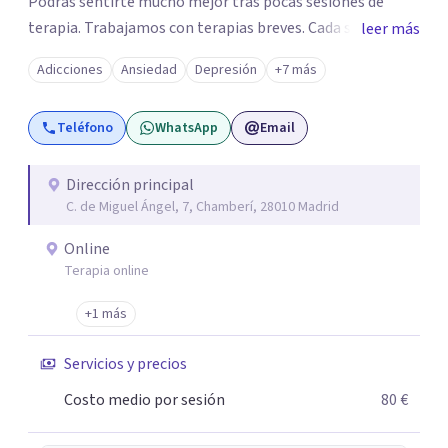
Podrás sentirte mucho mejor tras pocas sesiones de
terapia. Trabajamos con terapias breves. Cada sesión de
leer más
terapia te resultará de utilidad y te ayudará a conseguir
Adicciones
Ansiedad
Depresión
+7 más
tus objetivos. Entre nuestras especialidades destaca la
terapia de pareja y sexual, así como el tratamiento de
Teléfono
WhatsApp
Email
problemas emocionales, obsesiones, ansiedad , estrés,
duelos, insomnio y depresión, entre otros. Contamos
además con un servicio de hipnosis regresiva para el
Dirección principal
C. de Miguel Ángel, 7, Chamberí, 28010 Madrid
trabajo de "Terapia del Alma".
Online
Terapia online
+1 más
Servicios y precios
Costo medio por sesión
80 €