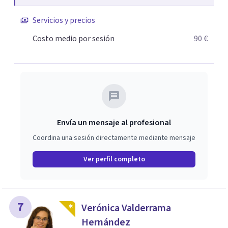
crecimiento. He complementado mi formación con un
Servicios y precios
Máster en Terapia Cognitivo-Conductual y otro en
Psicodrama, profundizando en la mente humana y las
Costo medio por sesión
90 €
dinámicas que guían nuestras relaciones. Mi objetivo es
ofrecerte un espacio de confianza donde podamos
trabajar en mejorar tu bienestar emocional y tus
relaciones. Estoy aquí para acompañarte en ese proceso.
Envía un mensaje al profesional
Coordina una sesión directamente mediante mensaje
Ver perfil completo
7
Verónica Valderrama
Hernández