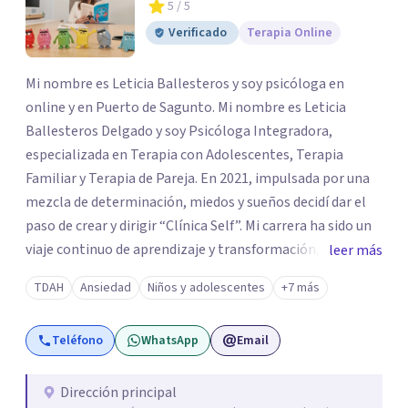
5
/ 5
Verificado
Terapia Online
Mi nombre es Leticia Ballesteros y soy psicóloga en
online y en Puerto de Sagunto. Mi nombre es Leticia
Ballesteros Delgado y soy Psicóloga Integradora,
especializada en Terapia con Adolescentes, Terapia
Familiar y Terapia de Pareja. En 2021, impulsada por una
mezcla de determinación, miedos y sueños decidí dar el
paso de crear y dirigir “Clínica Self”. Mi carrera ha sido un
viaje continuo de aprendizaje y transformación,
leer más
moldeado por másters, especializaciones y experiencias
TDAH
Ansiedad
Niños y adolescentes
+7 más
que han reafirmado mi verdadera vocación: acompañar a
familias y adolescentes en sus momentos más cruciales,
Teléfono
WhatsApp
Email
guiándolos hacia relaciones más saludables y un
desarrollo personal integral.
Dirección principal