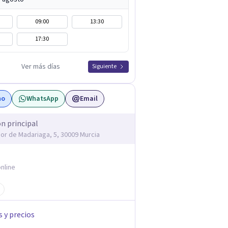
09:00
13:30
17:30
Ver más días
Siguiente
no
WhatsApp
Email
ón principal
dor de Madariaga, 5, 30009 Murcia
nline
s y precios