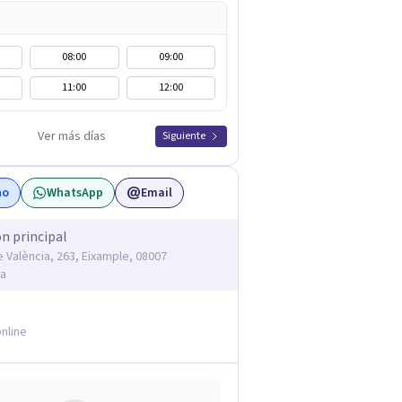
08:00
09:00
11:00
12:00
Ver más días
Siguiente
no
WhatsApp
Email
ón principal
e València, 263, Eixample, 08007
na
nline