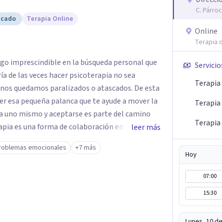
C. Párro
icado
Terapia Online
Online
Terapia o
lgo imprescindible en la búsqueda personal que
Servicio
a de las veces hacer psicoterapia no sea
Terapia
e nos quedamos paralizados o atascados. De esta
ser esa pequeña palanca que te ayude a mover la
Terapia 
Terapia 
leer más
l apoyo, es el camino para poder identificar qué
roblemas emocionales
+7 más
ales son los pasos para el cambio. Además,
Hoy
enen que partir de uno mismo y mi idea es poder
07:00
aquellas decisiones en tu vida que te puedan
sas y con lo que haces.
15:30
Lunes, 10 d