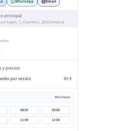
no
WhatsApp
Email
ón principal
guel Ángel, 7, Chamberí, 28010 Madrid
nline
s y precios
edio por sesión
80 €
Más horas
08:00
09:00
11:00
12:00