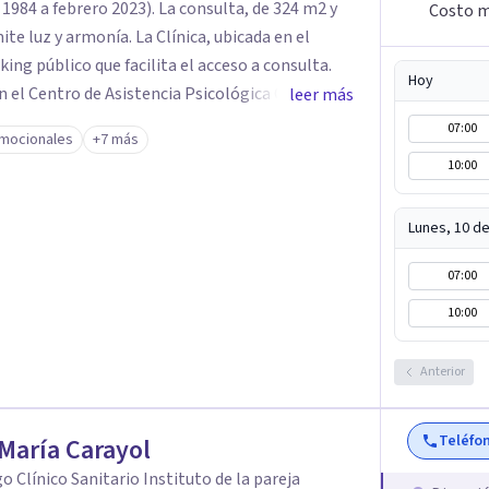
984 a febrero 2023). La consulta, de 324 m2 y
Costo m
te luz y armonía. La Clínica, ubicada en el
ing público que facilita el acceso a consulta.
Hoy
n el Centro de Asistencia Psicológica CAP
leer más
 en el Colegio Oficial de Psicólogos de Madrid,
07:00
mocionales
+7 más
E, el 12 de septiembre de 1986, año que inauguré
10:00
ar de trabajo. La Tesis Doctoral (dirigida por
 de Psiquiatría de la Facultad de Medicina de la
Lunes, 10 d
s clínicos investigados y 730 horas de
 desde la psicoterapia de orientación
07:00
co que me introdujo en el Modelo Contextual de
10:00
te en el campo de los tratamientos
 científica.
Anterior
Teléfo
María Carayol
o Clínico Sanitario Instituto de la pareja