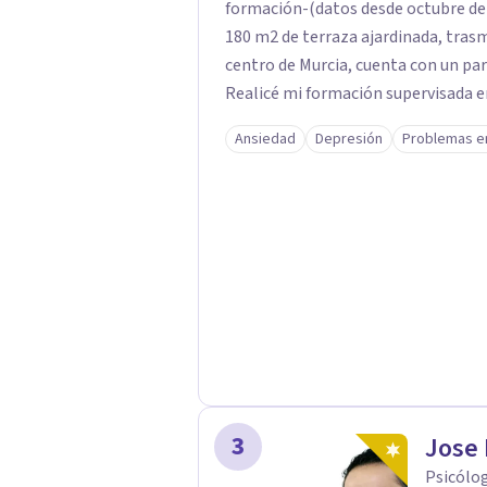
formación-(datos desde octubre de 1
180 m2 de terraza ajardinada, trasmi
centro de Murcia, cuenta con un park
Realicé mi formación supervisada e
durante el periodo 1984 a 1986. Alta
Ansiedad
Depresión
Problemas e
el 31 de octubre de 1985 y, en el IA
la Clínica Cattell Psicólogos: Mi lug
Demetrio Barcia Salorio, Catedrático
Universidad de Murcia) con 267 caso
supervisión a cargo del Prof. Barcia
antropológica, es el enfoque teóri
Psicoterapia, actualmente imperan
psicológicos eficaces y con evidencia
3
Jose 
Psicólog