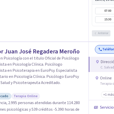
07:00
15:30
Anterior
Teléfo
or Juan José Regadera Meroño
n Psicología con el titulo Oficial de Psicólogo
Direcci
ista en Psicología Clínica. Psicólogo
C. Salva
ista en Psicoterapia en EuroPsy. Especialista
tario en Psicología Clínica. Psicólogo EuroPsy
Online
y Salud y Psicoterapeuta Acreditado.
Terapia o
+1 más
icado
Terapia Online
ncia, 2.995 personas atendidas durante 114.280
Servicio
ológicas y 539 créditos -5.390 horas de