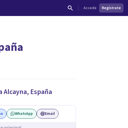
Accede
Regístrate
spaña
dades.
a Alcayna
,
España
no
WhatsApp
Email
ón principal