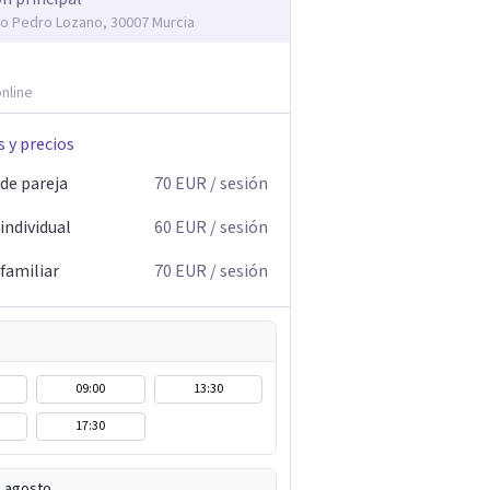
co Pedro Lozano, 30007 Murcia
nline
s y precios
 de pareja
70
EUR
/ sesión
individual
60
EUR
/ sesión
familiar
70
EUR
/ sesión
09:00
13:30
17:30
e agosto