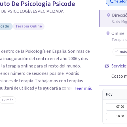
Teléfo
tuto De Psicología Psicode
 DE PSICOLOGÍA ESPECIALIZADA
Direcci
C. de Mi
icado
Terapia Online
Online
Terapia o
e dentro de la Psicología en España. Son mas de
+1 más
a inauguración del centro en el año 2006 y dos
 la terapia online para el resto del mundo.
Servicio
enor número de sesiones posible. Podrás
Costo m
siones de terapia. Trabajamos con terapias
sultará de utilidad y te ayudará a conseguir tus
leer más
Hoy
ades destaca la terapia de pareja y sexual, así
+7 más
emocionales, obsesiones, ansiedad , estrés,
07:00
un servicio de
10:00
e "Terapia del Alma".