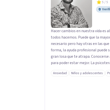
5
/ 5
Verif
Hacer cambios en nuestra vida es a
todos hacemos. Puede que la mayorí
necesario pero hay otras en las qu
forma, la ayuda profesional puede 
gran losa que te atrapa. Conocerse a uno mismo y aceptarse es parte del camino
para poder estar mejor. La psicoterapia es una forma de colaboración en donde
diálogo, además de la confianza y e
Ansiedad
Niños y adolescentes
P
es lo que sucede, qué sentido tiene y cu
creo que los verdaderos cambios ti
acompañarte para que puedas tomar 
llevar a estar mejor con lo que pien