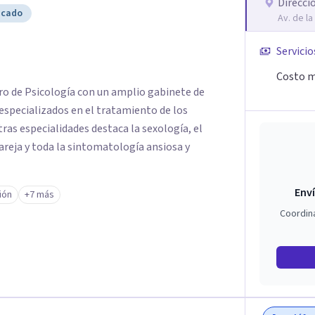
Direcci
icado
Av. de la
Servicio
Costo m
ntro de Psicología con un amplio gabinete de
 especializados en el tratamiento de los
as especialidades destaca la sexología, el
reja y toda la sintomatología ansiosa y
Enví
ión
+7 más
Coordin