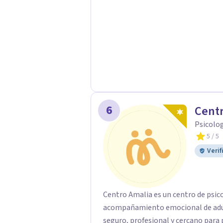
6
Centr
Psicolo
5
/ 5
Verif
Centro Amalia es un centro de psic
acompañamiento emocional de adult
seguro, profesional y cercano par