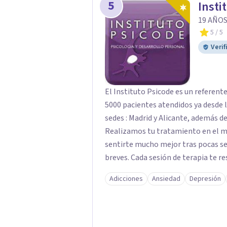
5
Insti
19 AÑOS
5
/ 5
Verif
El Instituto Psicode es un referent
5000 pacientes atendidos ya desde l
sedes : Madrid y Alicante, además de
Realizamos tu tratamiento en el m
sentirte mucho mejor tras pocas se
breves. Cada sesión de terapia te re
objetivos. Entre nuestras especialid
Adicciones
Ansiedad
Depresión
como el tratamiento de problemas 
duelos, insomnio y depresión, entre otros. Contamos además con 
hipnosis regresiva para el trabajo d