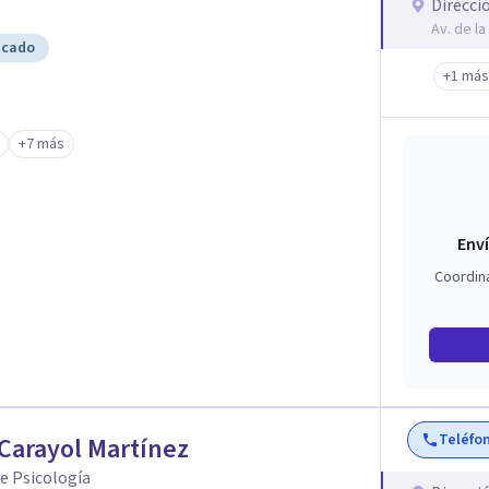
Direcci
Av. de la
icado
+1 más
+7 más
Enví
Coordin
Teléfo
Carayol Martínez
de Psicología