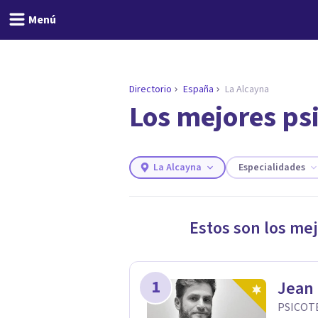
Menú
Directorio
España
La Alcayna
Los mejores ps
ENCONTRAR MI TERAPEUTA
¿Necesitas ayuda para 
Responde a unas breves preguntas y 
Responder cuestionario
La Alcayna
Especialidades
Estos son los me
1
Jean 
PSICOT