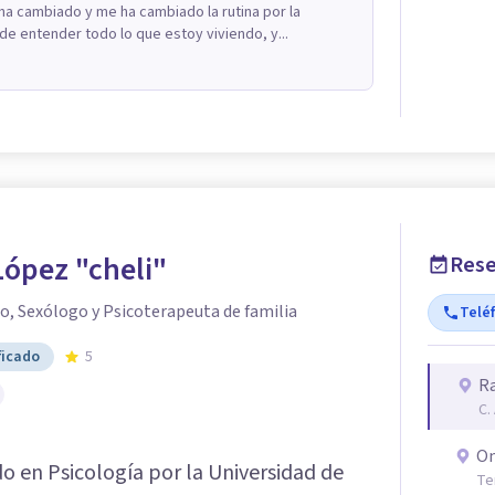
a cambiado y me ha cambiado la rutina por la
e entender todo lo que estoy viviendo, y...
López "cheli"
Rese
o, Sexólogo y Psicoterapeuta de familia
Telé
ficado
5
Ra
C.
On
do en Psicología por la Universidad de
Te