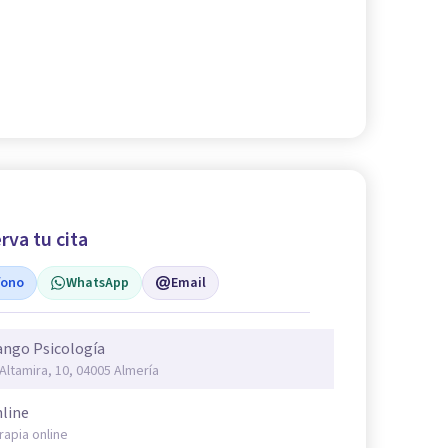
rva tu cita
fono
WhatsApp
Email
ngo Psicología
 Altamira, 10, 04005 Almería
line
rapia online