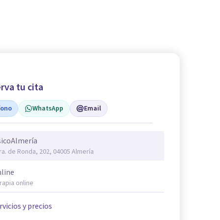
rva tu cita
fono
WhatsApp
Email
sicoAlmería
ra. de Ronda, 202, 04005 Almería
line
rapia online
rvicios y precios