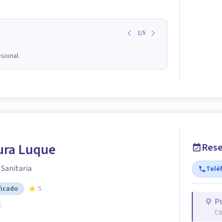
1
/
5
sional.
ura Luque
Rese
 Sanitaria
Telé
ficado
5
Ps
Ct