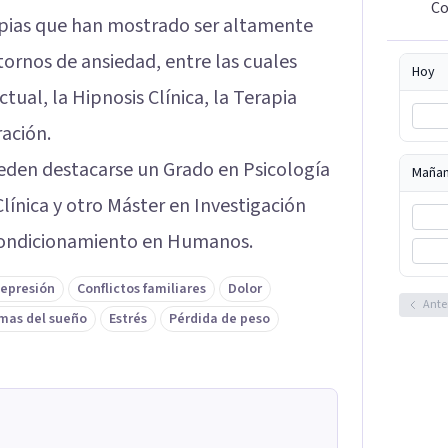
Co
rapias que han mostrado ser altamente
stornos de ansiedad, entre las cuales
Hoy
ual, la Hipnosis Clínica, la Terapia
ración.
ueden destacarse un Grado en Psicología
Maña
línica y otro Máster en Investigación
 Condicionamiento en Humanos.
epresión
Conflictos familiares
Dolor
Ante
mas del sueño
Estrés
Pérdida de peso