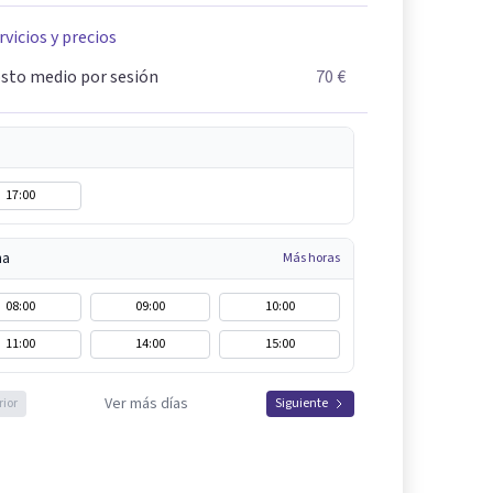
rvicios y precios
sto medio por sesión
70 €
17:00
na
Más horas
08:00
09:00
10:00
11:00
14:00
15:00
Ver más días
rior
Siguiente