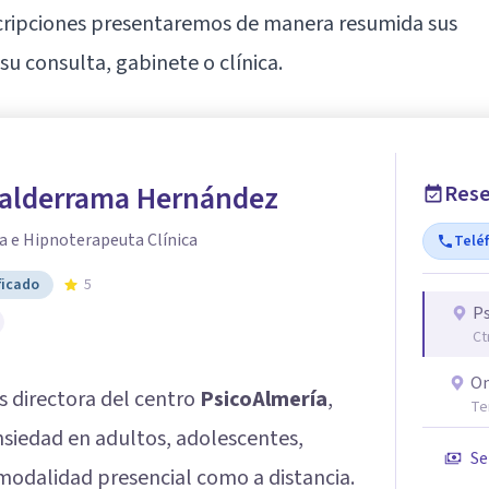
descripciones presentaremos de manera resumida sus
su consulta, gabinete o clínica.
Valderrama Hernández
Rese
a e Hipnoterapeuta Clínica
Telé
ficado
5
P
Ct
On
s directora del centro
PsicoAlmería
,
Te
nsiedad en adultos, adolescentes,
Se
 modalidad presencial como a distancia.