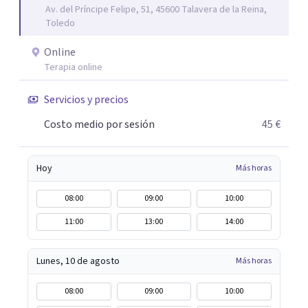
Av. del Príncipe Felipe, 51, 45600 Talavera de la Reina,
emocional. Me apasiona trabajar con cada paciente desde
Toledo
una perspectiva cercana y humana, y espero poder
acompañarte en tu camino hacia el bienestar y el
Online
equilibrio que buscas.
Terapia online
Servicios y precios
Costo medio por sesión
45 €
Hoy
Más horas
08:00
09:00
10:00
11:00
13:00
14:00
Lunes, 10 de agosto
Más horas
08:00
09:00
10:00