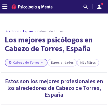
Directorio
España
Cabezo de Torres
ENCONTRAR MI TERAPEUTA
¿Necesitas ayuda para encontrar el
Los mejores psicólogos en
psicólogo adecuado?
Cabezo de Torres, España
Responde a unas breves preguntas y te ofreceremos
los profesionales que más se ajustan a tus
necesidades.
Cabezo de Torres
Especialidades
Más filtros
Responder cuestionario
Estos son los mejores profesionales en
los alrededores de
Cabezo de Torres
,
España