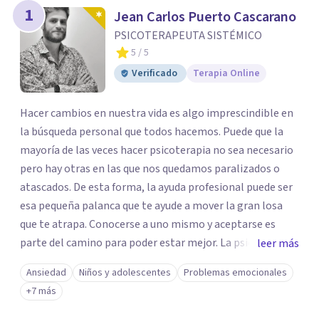
1
Jean Carlos Puerto Cascarano
PSICOTERAPEUTA SISTÉMICO
5
/ 5
Verificado
Terapia Online
Hacer cambios en nuestra vida es algo imprescindible en
la búsqueda personal que todos hacemos. Puede que la
mayoría de las veces hacer psicoterapia no sea necesario
pero hay otras en las que nos quedamos paralizados o
atascados. De esta forma, la ayuda profesional puede ser
esa pequeña palanca que te ayude a mover la gran losa
que te atrapa. Conocerse a uno mismo y aceptarse es
parte del camino para poder estar mejor. La psicoterapia
leer más
es una forma de colaboración en donde diálogo, además
Ansiedad
Niños y adolescentes
Problemas emocionales
de la confianza y el apoyo, es el camino para poder
+7 más
identificar qué es lo que sucede, qué sentido tiene y cuales
son los pasos para el cambio. Además, creo que los