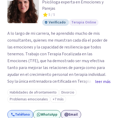
Psicóloga experta en Emociones y
Parejas
5
/ 5
Verificado
Terapia Online
A lo largo de mi carrera, he aprendido mucho de mis
consultantes, quienes me muestran cada día el poder de
las emociones y la capacidad de resiliencia que todos
tenemos. Trabajo con Terapia Focalizada en las
Emociones (TFE), que ha demostrado ser muy efectiva
tanto para mejorar las relaciones de pareja como para
ayudar en el crecimiento personal en terapia individual.
Soy la única entrenadora certificada en Terapia
leer más
Focalizada en las Emociones (TFE) en España, además de
Habilidades de afrontamiento
Divorcio
supervisora y terapeuta certificada. La TFE ha
Problemas emocionales
+7 más
demostrado una mejora significativa en las relaciones,
con un 70-75% de éxito y felicidad duradera. Este enfoque
Teléfono
WhatsApp
Email
también transforma la vida en terapia individual,