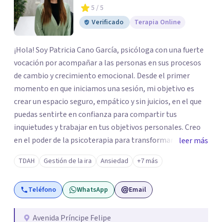
5
/ 5
Verificado
Terapia Online
¡Hola! Soy Patricia Cano García, psicóloga con una fuerte
vocación por acompañar a las personas en sus procesos
de cambio y crecimiento emocional. Desde el primer
momento en que iniciamos una sesión, mi objetivo es
crear un espacio seguro, empático y sin juicios, en el que
puedas sentirte en confianza para compartir tus
inquietudes y trabajar en tus objetivos personales. Creo
en el poder de la psicoterapia para transformar y mejorar
leer más
la vida de las personas, y me siento honrada de poder
TDAH
Gestión de la ira
Ansiedad
+7 más
contribuir a este proceso en cada sesión. Mi enfoque se
basa en el respeto y en la autenticidad; para mí es
Teléfono
WhatsApp
Email
fundamental que cada persona encuentre en la terapia no
solo un alivio para sus preocupaciones, sino también un
camino hacia el autoconocimiento y la fortaleza
Avenida Príncipe Felipe