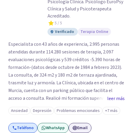
Psicología Clínica. Psicólogo EuroPsy
Clínica y Salud y Psicoterapeuta
Acreditado.
5
/ 5
Verificado
Terapia Online
Especialista con 43 años de experiencia, 2.995 personas
atendidas durante 114.280 sesiones de terapia, 2.097
evaluaciones psicológicas y 539 créditos -5.390 horas de
formación-(datos desde octubre de 1984 a febrero 2023).
La consulta, de 324 m2 y 180 m2 de terraza ajardinada,
trasmite luz y armonía. La Clínica, ubicada en el centro de
Murcia, cuenta con un parking público que facilita el
acceso a consulta. Realicé mi formación supervisada en el
leer más
Centro de Asistencia Psicológica CAP durante el periodo
Ansiedad
Depresión
Problemas emocionales
+7 más
1984 a 1986. Alta en el Colegio Oficial de Psicólogos de
Madrid, el 31 de octubre de 1985 y, en el IAE, el 12 de
Teléfono
WhatsApp
Email
septiembre de 1986, año que inauguré la Clínica Cattell