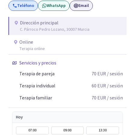
Teléfono
WhatsApp
Email
verdaderos cambios tienen que partir de uno mismo y mi
idea es poder acompañarte para que puedas tomar
aquellas decisiones en tu vida que te puedan llevar a estar
Dirección principal
C. Párroco Pedro Lozano, 30007 Murcia
mejor con lo que piensas y con lo que haces.
Online
Terapia online
Servicios y precios
Terapia de pareja
70
EUR
/ sesión
Terapia individual
60
EUR
/ sesión
Terapia familiar
70
EUR
/ sesión
Hoy
07:00
09:00
13:30