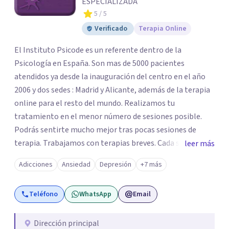
ESPECIALIZADA
5
/ 5
Verificado
Terapia Online
El Instituto Psicode es un referente dentro de la
Psicología en España. Son mas de 5000 pacientes
atendidos ya desde la inauguración del centro en el año
2006 y dos sedes : Madrid y Alicante, además de la terapia
online para el resto del mundo. Realizamos tu
tratamiento en el menor número de sesiones posible.
Podrás sentirte mucho mejor tras pocas sesiones de
terapia. Trabajamos con terapias breves. Cada sesión de
leer más
terapia te resultará de utilidad y te ayudará a conseguir
Adicciones
Ansiedad
Depresión
+7 más
tus objetivos. Entre nuestras especialidades destaca la
terapia de pareja y sexual, así como el tratamiento de
Teléfono
WhatsApp
Email
problemas emocionales, obsesiones, ansiedad , estrés,
duelos, insomnio y depresión, entre otros. Contamos
además con un servicio de hipnosis regresiva para el
Dirección principal