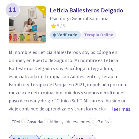
11
Leticia Ballesteros Delgado
Psicóloga General Sanitaria
5
/ 5
Verificado
Terapia Online
Mi nombre es Leticia Ballesteros y soy psicóloga en
online y en Puerto de Sagunto. Mi nombre es Leticia
Ballesteros Delgado y soy Psicóloga Integradora,
especializada en Terapia con Adolescentes, Terapia
Familiar y Terapia de Pareja. En 2021, impulsada por una
mezcla de determinación, miedos y sueños decidí dar el
paso de crear y dirigir “Clínica Self”. Mi carrera ha sido un
viaje continuo de aprendizaje y transformación,
leer más
moldeado por másters, especializaciones y experiencias
TDAH
Ansiedad
Niños y adolescentes
+7 más
que han reafirmado mi verdadera vocación: acompañar a
familias y adolescentes en sus momentos más cruciales,