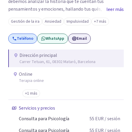
debemos analizar la historia que te cuentan tus
pensamientos y emociones, hallando tus qués, tus
leer más
cómos, tus porqués, tus cuándos y tus dóndes a lo largo
Gestión de la ira
Ansiedad
Impulsividad
+7 más
de tu vida. Así, podrás desenredar el lío que es vivir, podrás
aceptar quien eres: un ser humano que siente, que piensa
Teléfono
WhatsApp
Email
y que hace; un ser que se contradice, que tiene dudas y que
se equivoca. Y eso es natural y sano.🫀+🧠 =💝
Dirección principal
Carrer Tetuan, 61, 08302 Mataró, Barcelona
Online
Terapia online
+1 más
Servicios y precios
Consulta para Psicología
55
EUR
/ sesión
Consulta para Psicología
55
EUR
/ sesión