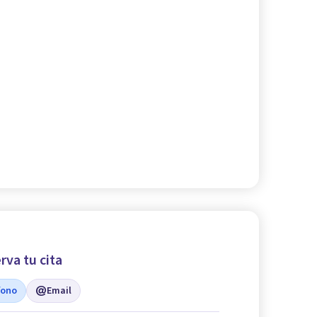
rva tu cita
fono
Email