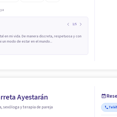
aya
1
/
5
tal en mi vida. De manera discreta, respetuosa y con
i un modo de estar en el mundo...
rreta Ayestarán
Rese
a, sexóloga y terapia de pareja
Telé