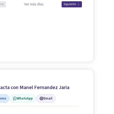
Ver más días
rior
Siguiente
acta con Manel Fernandez Jaria
fono
WhatsApp
Email