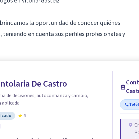
ogos en Vitoria-Gasteiz"
e brindamos la oportunidad de conocer quiénes
, teniendo en cuenta sus perfiles profesionales y
antolaria De Castro
Cont
Cast
ma de decisiones, autoconfianza y cambio,
 aplicada.
Telé
ficado
5
Cr
Po