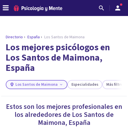
Directorio
España
Los Santos de Maimona
ENCONTRAR MI TERAPEUTA
¿Necesitas ayuda para encontrar el
Los mejores psicólogos en
psicólogo adecuado?
Los Santos de Maimona,
Responde a unas breves preguntas y te ofreceremos
España
los profesionales que más se ajustan a tus
necesidades.
Responder cuestionario
Los Santos de Maimona
Especialidades
Más filtros
Estos son los mejores profesionales en
los alrededores de
Los Santos de
Maimona
,
España