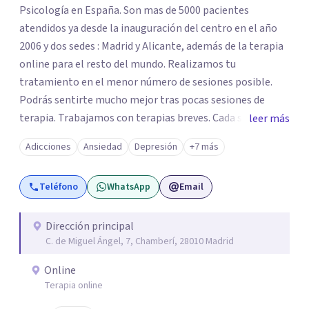
Psicología en España. Son mas de 5000 pacientes
atendidos ya desde la inauguración del centro en el año
2006 y dos sedes : Madrid y Alicante, además de la terapia
online para el resto del mundo. Realizamos tu
tratamiento en el menor número de sesiones posible.
Podrás sentirte mucho mejor tras pocas sesiones de
terapia. Trabajamos con terapias breves. Cada sesión de
leer más
terapia te resultará de utilidad y te ayudará a conseguir
Adicciones
Ansiedad
Depresión
+7 más
tus objetivos. Entre nuestras especialidades destaca la
terapia de pareja y sexual, así como el tratamiento de
Teléfono
WhatsApp
Email
problemas emocionales, obsesiones, ansiedad , estrés,
duelos, insomnio y depresión, entre otros. Contamos
además con un servicio de hipnosis regresiva para el
Dirección principal
C. de Miguel Ángel, 7, Chamberí, 28010 Madrid
trabajo de "Terapia del Alma".
Online
Terapia online