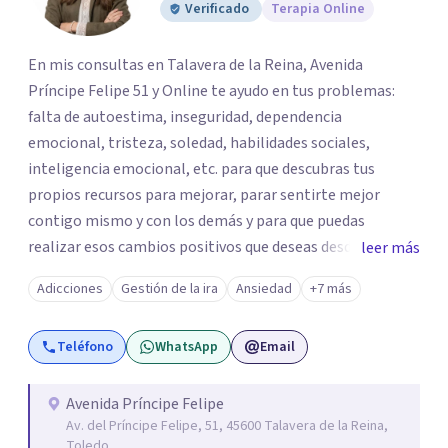
Verificado
Terapia Online
En mis consultas en Talavera de la Reina, Avenida
Príncipe Felipe 51 y Online te ayudo en tus problemas:
falta de autoestima, inseguridad, dependencia
emocional, tristeza, soledad, habilidades sociales,
inteligencia emocional, etc. para que descubras tus
propios recursos para mejorar, parar sentirte mejor
contigo mismo y con los demás y para que puedas
realizar esos cambios positivos que deseas desde hace
leer más
tiempo pero que no sabes cómo llevarlos a cabo. La
Adicciones
Gestión de la ira
Ansiedad
+7 más
primera visita informativa será al 50% y servirá para
conocernos, poder evaluar juntos tus dificultades y hablar
Teléfono
WhatsApp
Email
de un plan de ayuda. Con los datos que me ofrezcas, te
ayudaré a solventar tus dudas, a explicarte en qué
consistirá el tratamiento y te plantearé qué
Avenida Príncipe Felipe
Av. del Príncipe Felipe, 51, 45600 Talavera de la Reina,
herramientas usaremos para resolver las situaciones que
Toledo