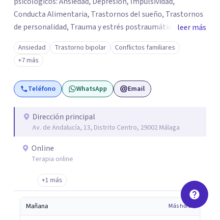
psicológicos: Ansiedad, Depresión, Impulsividad,
Conducta Alimentaria, Trastornos del sueño, Trastornos
de personalidad, Trauma y estrés postraumático,
leer más
Psicología Infantil y juvenil, Terapias de pareja, Servicio
Ansiedad
Trastorno bipolar
Conflictos familiares
de Psicología Jurídica, Psiquiatría, Neuropsicología, y
+7 más
mucho más. PsicoAbreu cuenta con un equipo de
profesionales formados en una gran variedad de técnicas
Teléfono
WhatsApp
Email
y orientaciones psicológicas: Terapia Cognitivo
Conductual, Psicoanálisis, Hipnosis regresiva, Terapia
analítico funcional, Terapia de aceptación y compromiso,
Dirección principal
Av. de Andalucía, 13, Distrito Centro, 29002 Málaga
Terapia sistémica, Mindfulness, etc.
Online
Terapia online
+1 más
Mañana
Más horas