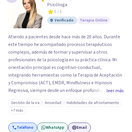
Psicóloga
5
/ 5
Verificado
Terapia Online
Atiendo a pacientes desde hace más de 20 años. Durante
este tiempo he acompañado procesos terapéuticos
complejos, además de formar y supervisar a otros
profesionales de la psicología en su práctica clínica. Mi
orientación principal es cognitivo-conductual,
integrando herramientas como la Terapia de Aceptación
y Compromiso (ACT), EMDR, Mindfulness e Hipnosis
Regresiva, siempre desde un enfoque profundo,
leer más
respetuoso y adaptado a cada persona. También
Gestión de la ira
Ansiedad
Habilidades de afrontamiento
acompaño procesos de crecimiento personal y terapia
+7 más
del alma orientados al trabajo emocional, la búsqueda de
sentido, el autoconocimiento y la conexión interior. Mi
Teléfono
WhatsApp
Email
objetivo es ayudar a las personas a comprenderse mejor,