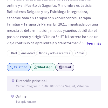
online y en Puerto de Sagunto. Mi nombre es Leticia
Ballesteros Delgado y soy Psicóloga Integradora,
especializada en Terapia con Adolescentes, Terapia
Familiar y Terapia de Pareja. En 2021, impulsada por una
mezcla de determinación, miedos y sueños decidí dar el
paso de crear y dirigir “Clínica Self”. Mi carrera ha sido un
viaje continuo de aprendizaje y transformación,
leer más
moldeado por másters, especializaciones y experiencias
TDAH
Ansiedad
Niños y adolescentes
+7 más
que han reafirmado mi verdadera vocación: acompañar a
familias y adolescentes en sus momentos más cruciales,
Teléfono
WhatsApp
Email
guiándolos hacia relaciones más saludables y un
desarrollo personal integral.
Dirección principal
Carrer Progrés, 17, 46520 Port de Sagunt, Valencia
Online
Terapia online