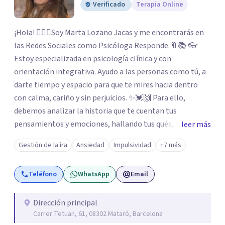
Verificado
Terapia Online
¡Hola! 🙋🏼‍♀️Soy Marta Lozano Jacas y me encontrarás en
las Redes Sociales como Psicóloga Responde.🔖📚 👓
Estoy especializada en psicología clínica y con
orientación integrativa. Ayudo a las personas como tú, a
darte tiempo y espacio para que te mires hacia dentro
con calma, cariño y sin perjuicios. ✨💓🙌 Para ello,
debemos analizar la historia que te cuentan tus
pensamientos y emociones, hallando tus qués, tus
leer más
cómos, tus porqués, tus cuándos y tus dóndes a lo largo
Gestión de la ira
Ansiedad
Impulsividad
+7 más
de tu vida. Así, podrás desenredar el lío que es vivir, podrás
aceptar quien eres: un ser humano que siente, que piensa
Teléfono
WhatsApp
Email
y que hace; un ser que se contradice, que tiene dudas y que
se equivoca. Y eso es natural y sano.🫀+🧠 =💝
Dirección principal
Carrer Tetuan, 61, 08302 Mataró, Barcelona