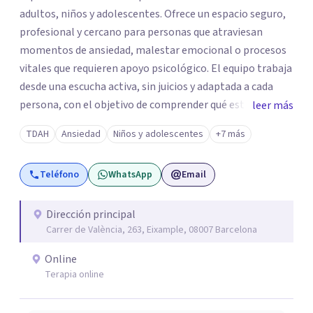
adultos, niños y adolescentes. Ofrece un espacio seguro,
profesional y cercano para personas que atraviesan
momentos de ansiedad, malestar emocional o procesos
vitales que requieren apoyo psicológico. El equipo trabaja
desde una escucha activa, sin juicios y adaptada a cada
persona, con el objetivo de comprender qué está
leer más
ocurriendo y facilitar herramientas para avanzar con
TDAH
Ansiedad
Niños y adolescentes
+7 más
mayor equilibrio y bienestar. La intervención se realiza en
un entorno confidencial y tranquilo, cuidando el ritmo y
Teléfono
WhatsApp
Email
las necesidades de cada proceso terapéutico. En Centro
Amalia atienden dificultades como la ansiedad, el duelo,
el trauma, la depresión y otros retos emocionales, así
Dirección principal
Carrer de València, 263, Eixample, 08007 Barcelona
como procesos de crecimiento personal y
acompañamiento psicológico infantil. El enfoque es
Online
respetuoso, humano y orientado a generar un espacio de
Terapia online
confianza desde el primer contacto. El centro ofrece una
primera orientación gratuita para ayudar a dar el primer