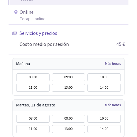
te preocupan. Aplico una psicología integradora que
reúne los elementos que puedan ayudar de una manera
Online
más rápida y eficaz a cada paciente. Dado que cuando uno
Terapia online
lo está pasando mal desea recuperarse cuanto antes,
Servicios y precios
siempre procuro que los tratamientos tengan la menor
duración posible, con el consiguiente ahorro de tiempo y
Costo medio por sesión
45 €
dinero que ello supone.
Mañana
Más horas
08:00
09:00
10:00
11:00
13:00
14:00
Martes, 11 de agosto
Más horas
08:00
09:00
10:00
11:00
13:00
14:00