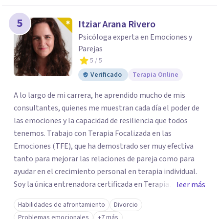
5
Itziar Arana Rivero
Psicóloga experta en Emociones y
Parejas
5
/ 5
Verificado
Terapia Online
A lo largo de mi carrera, he aprendido mucho de mis
consultantes, quienes me muestran cada día el poder de
las emociones y la capacidad de resiliencia que todos
tenemos. Trabajo con Terapia Focalizada en las
Emociones (TFE), que ha demostrado ser muy efectiva
tanto para mejorar las relaciones de pareja como para
ayudar en el crecimiento personal en terapia individual.
Soy la única entrenadora certificada en Terapia
leer más
Focalizada en las Emociones (TFE) en España, además de
Habilidades de afrontamiento
Divorcio
supervisora y terapeuta certificada. La TFE ha
Problemas emocionales
+7 más