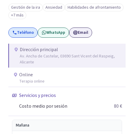
UNIR, Europea y la U. Nebrija para que colabore en la
Gestión de la ira
Ansiedad
Habilidades de afrontamiento
formación de psicólogos de máster y psicólogos
+7 más
colegiados. Están en continuo crecimiento. Actualmente
tiene sede en Madrid y Alicante.
Teléfono
WhatsApp
Email
Dirección principal
Av. Ancha de Castelar, 03690 Sant Vicent del Raspeig,
Alicante
Online
Terapia online
Servicios y precios
Costo medio por sesión
80 €
Mañana