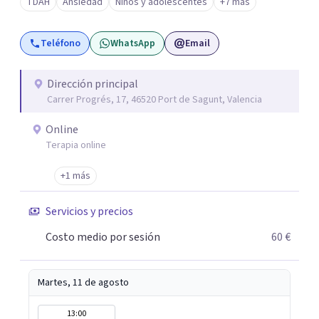
TDAH
Ansiedad
Niños y adolescentes
+7 más
que han reafirmado mi verdadera vocación: acompañar a
familias y adolescentes en sus momentos más cruciales,
Teléfono
WhatsApp
Email
guiándolos hacia relaciones más saludables y un
desarrollo personal integral.
Dirección principal
Carrer Progrés, 17, 46520 Port de Sagunt, Valencia
Online
Terapia online
+1 más
Servicios y precios
Costo medio por sesión
60 €
Martes, 11 de agosto
13:00