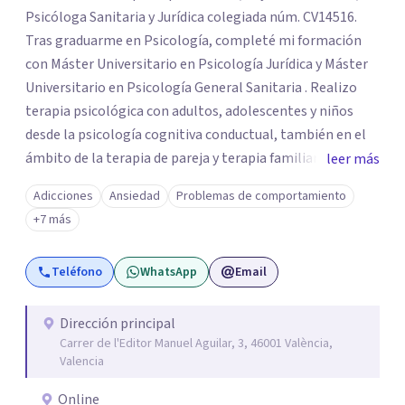
Psicóloga Sanitaria y Jurídica colegiada núm. CV14516.
Tras graduarme en Psicología, completé mi formación
con Máster Universitario en Psicología Jurídica y Máster
Universitario en Psicología General Sanitaria . Realizo
terapia psicológica con adultos, adolescentes y niños
desde la psicología cognitiva conductual, también en el
ámbito de la terapia de pareja y terapia familiar. Como
leer más
psicóloga jurídico forense, realizo informes periciales
Adicciones
Ansiedad
Problemas de comportamiento
psicológicos en el ámbito de familia, civil, penal y laboral.
+7 más
Soy miembro del Listado Oficial de Psicólogos Forenses
del Colegio Oficial de Psicólogos de la Comunidad
Teléfono
WhatsApp
Email
Valencia (LOPF). Y realizo mi trabajo en CONECTA Centro
de Psicología, del cual soy cofundadora.
Dirección principal
Carrer de l'Editor Manuel Aguilar, 3, 46001 València,
Valencia
Online