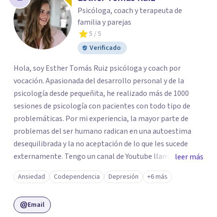
Psicóloga, coach y terapeuta de
familia y parejas
5
/ 5
Verificado
Hola, soy Esther Tomás Ruiz psicóloga y coach por
vocación. Apasionada del desarrollo personal y de la
psicología desde pequeñita, he realizado más de 1000
sesiones de psicología con pacientes con todo tipo de
problemáticas. Por mi experiencia, la mayor parte de
problemas del ser humano radican en una autoestima
desequilibrada y la no aceptación de lo que les sucede
externamente. Tengo un canal de Youtube llamado
leer más
"Esther Psicóloga a tu lado" en el que comparto
Ansiedad
Codependencia
Depresión
+6 más
gratuitamente mis conocimientos de psicología
mediante talleres de autoestima, dependencia
Email
emocional, inteligencia emocional, comunicación