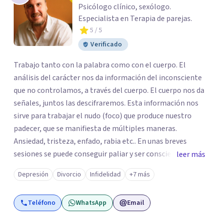
Psicólogo clínico, sexólogo.
Especialista en Terapia de parejas.
5
/ 5
Verificado
Trabajo tanto con la palabra como con el cuerpo. El
análisis del carácter nos da información del inconsciente
que no controlamos, a través del cuerpo. El cuerpo nos da
señales, juntos las descifraremos. Esta información nos
sirve para trabajar el nudo (foco) que produce nuestro
padecer, que se manifiesta de múltiples maneras.
Ansiedad, tristeza, enfado, rabia etc.. En unas breves
sesiones se puede conseguir paliar y ser consciente del
leer más
porqué y cómo superar esta situación. Intentaré aligerar
Depresión
Divorcio
Infidelidad
+7 más
esas "mochilas" y etiquetas que todos y todas llevamos.
Yo te acompañaré en todo el proceso. Tú serás el o la
Teléfono
WhatsApp
Email
protagonista activo/a de todos los cambios. Te puedo
atender presencialmente en Valencia .