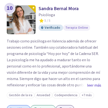
10
Sandra Bernal Mora
Psicóloga
5
/ 5
Verificado
Terapia Online
Trabajo como psicóloga en Valencia además de ofrecer
sesiones online. También soy colaboradora habitual del
programa de psicología “Hoy por hoy” de la Cadena SER.
La psicología me ha ayudado a madurar tanto en lo
personal como en lo profesional, aportándome una
visión diferente de la vida y una mejor comprensión de mí
misma. Siempre digo que hacer un alto en el camino para
reflexionar y enfocar las cosas desde otro punto de vista
leer más
es esencial para seguir creciendo como persona.
Gestión de la ira
Ansiedad
Codependencia
+7 más
Actualmente, me dedico a ayudar a las personas a superar
su sufrimiento, romper las barreras que las limitan y