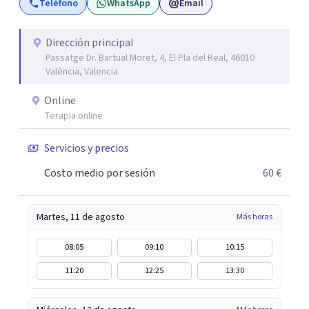
Teléfono
WhatsApp
Email
crecer emocionalmente de forma que puedan llevar la
vida que realmente quieren.
Dirección principal
Passatge Dr. Bartual Moret, 4, El Pla del Real, 46010
València, Valencia
Online
Terapia online
Servicios y precios
Costo medio por sesión
60 €
Martes, 11 de agosto
Más horas
08:05
09:10
10:15
11:20
12:25
13:30