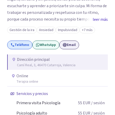
escucharte y aprender a priorizarte sin culpa. Mi forma de
trabajar es personalizada y respetuosa con tu ritmo,
porque cada proceso necesita su propio tiempo. Mi
leer más
objetivo es ayudarte a comprender lo que sientes, cuidar
Gestión de la ira
Ansiedad
Impulsividad
+7 más
la relación contigo y avanzar hacia una vida más
tranquila, equilibrada y coherente con quien eres. Si has
Teléfono
WhatsApp
Email
llegado hasta aquí, tal vez sea el momento de elegirte. Ir
a terapia no es una debilidad, es una forma valiente de
cuidarte y elegirte.
Dirección principal
Camí Real, 3, 46470 Catarroja, Valencia
Online
Terapia online
Servicios y precios
Primera visita Psicología
55
EUR
/ sesión
Psicología adulto
55
EUR
/ sesión