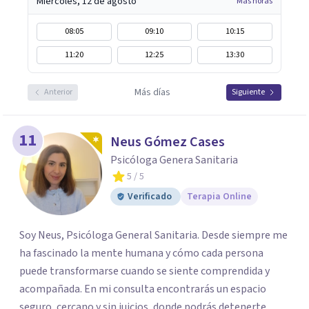
Miércoles, 12 de agosto
Más horas
08:05
09:10
10:15
11:20
12:25
13:30
Más días
Anterior
Siguiente
11
Neus Gómez Cases
Psicóloga Genera Sanitaria
5
/ 5
Verificado
Terapia Online
Soy Neus, Psicóloga General Sanitaria. Desde siempre me
ha fascinado la mente humana y cómo cada persona
puede transformarse cuando se siente comprendida y
acompañada. En mi consulta encontrarás un espacio
seguro, cercano y sin juicios, donde podrás detenerte,