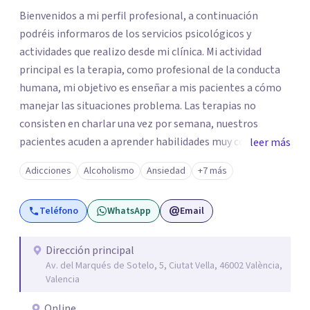
Bienvenidos a mi perfil profesional, a continuación
podréis informaros de los servicios psicológicos y
actividades que realizo desde mi clínica. Mi actividad
principal es la terapia, como profesional de la conducta
humana, mi objetivo es enseñar a mis pacientes a cómo
manejar las situaciones problema. Las terapias no
consisten en charlar una vez por semana, nuestros
pacientes acuden a aprender habilidades muy concretas
leer más
dependiendo del problema, y que practican de sesión a
Adicciones
Alcoholismo
Ansiedad
+7 más
sesión. La finalidad es conseguir que el paciente controle
y decida su propia vida sin depender o necesitar siempre
Teléfono
WhatsApp
Email
de mi apoyo. Como formación complementaria, adquirida
tanto en España como en Italia (Florencia), cuento con
múltiples cursos y congresos nacionales, destinados a la
Dirección principal
Av. del Marqués de Sotelo, 5, Ciutat Vella, 46002 València,
formación de la Psicología Clínica y las
Valencia
Drogodependencias. Además de realizar comunicaciones
en congresos nacionales e internacionales destinados a
Online