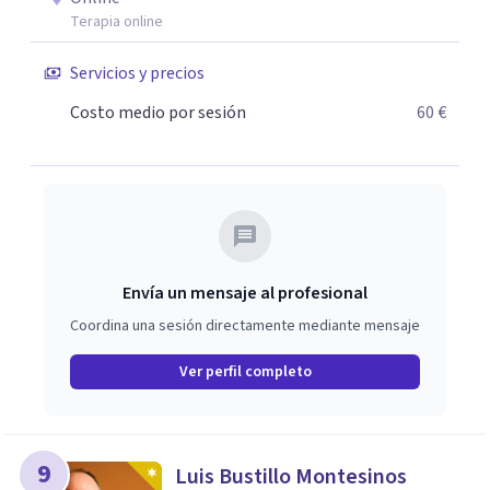
la formación e investigación de Patología Dual (SEPD).
Terapia online
Desde el 2012 realizo el programa de radio “Hoy,
Servicios y precios
comienza el cambio” en la 88.8 FM, en el que se abordan
temas de actualidad e interés sobre psicología.
Costo medio por sesión
60 €
Envía un mensaje al profesional
Coordina una sesión directamente mediante mensaje
Ver perfil completo
9
Luis Bustillo Montesinos