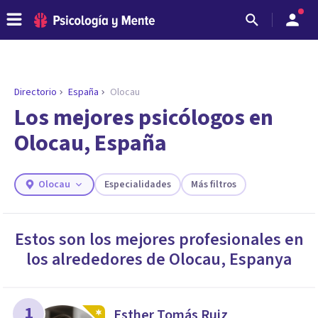
Directorio
España
Olocau
ENCONTRAR MI TERAPEUTA
¿Necesitas ayuda para encontrar el
Los mejores psicólogos en
psicólogo adecuado?
Olocau, España
Responde a unas breves preguntas y te ofreceremos
los profesionales que más se ajustan a tus
necesidades.
Olocau
Especialidades
Más filtros
Responder cuestionario
Estos son los mejores profesionales en
los alrededores de
Olocau
,
Espanya
1
Esther Tomás Ruiz