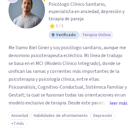
Psicólogo Clínico Sanitario,
especialista en ansiedad, depresión y
terapia de pareja
5
/ 5
Verificado
Terapia Online
Me llamo Biel Giner y soy psicólogo sanitario, aunque me
denomino psicoterapeuta ecléctico. Mi línea de trabajo
se basa en el MCI (Modelo Clínico Integrado), donde se
unifican las ramas y corrientes más importantes de la
psicoterapia y psicología clínica, entre ellas:
Psicoanálisis, Cognitivo-Conductual, Sistémica Familiar y
Gestalt; la cual se fusionan todas las orientaciones en un
modelo exclusivo de terapia. Desde este paradigma se
leer más
contempla el sistema, el contexto, la persona y el
Ansiedad
Habilidades de afrontamiento
Depresión
síntoma, haciendo de esta una intervención holística de
+7 más
la problemática para tratarla en su totalidad y
centrándonos en soluciones, ya sea esta, terapia