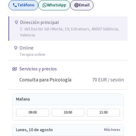
Teléfono
WhatsApp
Email
individual, de pareja o familia. También cuento con
técnicas terapéuticas como el Coaching, PNL
(Programación-Neurolingüística), EMDR, DBT (Terapia
Dirección principal
C. del Doctor Gil i Morte, 19, Extramurs, 46007 València,
Dialéctico Conductual) Psicoterapia Transpersonal,
Valencia
Terapia Breve Estratégica, Mindfulness, Neurociencia,
Terapia Transgeneracional Epigenética, Tácnicas y
Online
Terapias de Tercera Generación, Psicosomática Clínica,
Terapia online
Psicología Clínica Jungiana, Terapia Reichiana y
Servicios y precios
Mindfulness entre otros.
Consulta para Psicología
70
EUR
/ sesión
Mañana
09:00
10:00
11:00
Lunes, 10 de agosto
Más horas