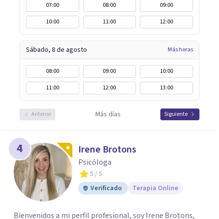
eficazmente las dificultades estés atravesando.
07:00
08:00
09:00
10:00
11:00
12:00
Sábado, 8 de agosto
Más horas
08:00
09:00
10:00
11:00
12:00
13:00
Más días
Anterior
Siguiente
4
Irene Brotons
Psicóloga
5
/ 5
Verificado
Terapia Online
Bienvenidos a mi perfil profesional, soy Irene Brotons,