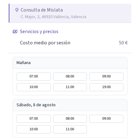
asertiva, comunicación no violenta, etc. basándome en
todas las terapias que he aprendido y sigo aprendiendo.
Consulta de Mislata
C. Major, 3, 46920 València, Valencia
Me gustaría conocerte con una breve entrevista para
valorar si te puedo acompañar a lo largo del proceso por
Servicios y precios
el que estés atravesando.
Costo medio por sesión
50 €
Mañana
07:00
08:00
09:00
10:00
11:00
19:00
Sábado, 8 de agosto
07:00
08:00
09:00
10:00
11:00