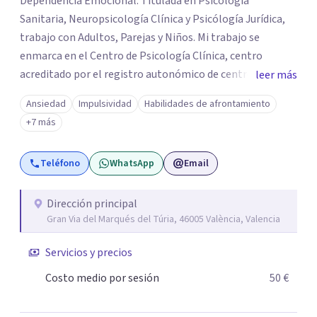
Dependencia Emocional. Titulada en Psicología
Sanitaria, Neuropsicología Clínica y Psicólogía Jurídica,
trabajo con Adultos, Parejas y Niños. Mi trabajo se
enmarca en el Centro de Psicología Clínica, centro
acreditado por el registro autonómico de centros,
leer más
servicios y establecimientos sanitarios de la Comunidad
Ansiedad
Impulsividad
Habilidades de afrontamiento
Valenciana, situado en pleno Centro de Valencia y en el
+7 más
que tengo el lujo de compartir ubicación con grandes
profesionales de la psicología Clínica y de la Salud.
Teléfono
WhatsApp
Email
Dirección principal
Gran Via del Marqués del Túria, 46005 València, Valencia
Servicios y precios
Costo medio por sesión
50 €