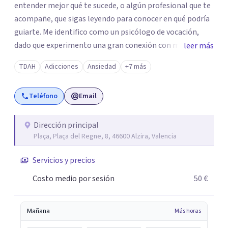
entender mejor qué te sucede, o algún profesional que te
acompañe, que sigas leyendo para conocer en qué podría
guiarte. Me identifico como un psicólogo de vocación,
dado que experimento una gran conexión con mi
leer más
profesión, considerándola una de mis mayores pasiones.
TDAH
Adicciones
Ansiedad
+7 más
Cuando alguien acude a mi consulta lo veo como un reto
para seguir creciendo profesionalmente y al mismo
Teléfono
Email
tiempo como una oportunidad para volcar la experiencia
adquirida en todos estos años. En ciertos momentos
específicos de la vida, o debido a situaciones que arrastres
Dirección principal
Plaça, Plaça del Regne, 8, 46600 Alzira, Valencia
de hace tiempo, es posible que te estés enfrentando a
dificultades para las cuales no encuentras respuesta. Mi
Servicios y precios
propósito en la terapia es actuar como guía y
acompañarte. Durante todo el proceso terapéutico, nos
Costo medio por sesión
50 €
enfocaremos en comprender a fondo lo que estás
experimentando, para luego proporcionarte las
Mañana
Más horas
herramientas necesarias que te permitan gestionar