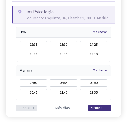
Luos Psicología
C. del Monte Esquinza, 36, Chamberí, 28010 Madrid
Hoy
Más horas
12:35
13:30
14:25
15:20
16:15
17:10
Mañana
Más horas
08:00
08:55
09:50
10:45
11:40
12:35
Más días
Anterior
Siguiente