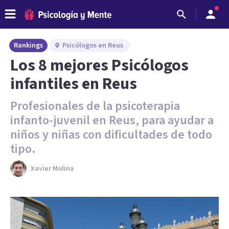
Rankings
Psicólogos en Reus
Los 8 mejores Psicólogos
infantiles en Reus
Profesionales de la psicoterapia
infanto-juvenil en Reus, para ayudar a
niños y niñas con dificultades de todo
tipo.
Xavier Molina