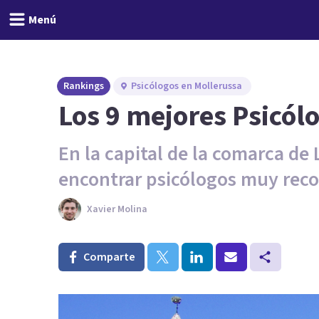
Menú
Rankings
Psicólogos en Mollerussa
Los 9 mejores Psicól
En la capital de la comarca d
encontrar psicólogos muy rec
Xavier Molina
Comparte