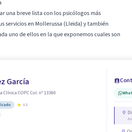
a
r una breve lista con los psicólogos más
 servicios en Mollerussa (
Lleida
) y también
ada uno de ellos en la que exponemos cuales son
z García
Cont
 Clínica COPC Col. nº 13360
What
ficado
4.8
Di
Av
On