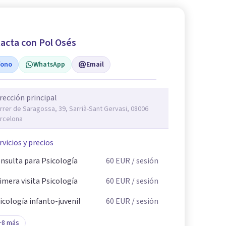
acta con Pol Osés
fono
WhatsApp
Email
rección principal
rrer de Saragossa, 39, Sarrià-Sant Gervasi, 08006
rcelona
rvicios y precios
nsulta para Psicología
60
EUR
/ sesión
imera visita Psicología
60
EUR
/ sesión
icología infanto-juvenil
60
EUR
/ sesión
+
8
más