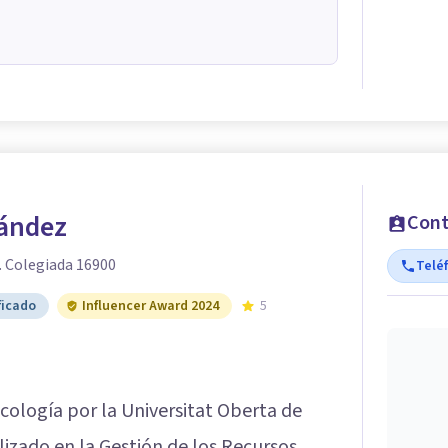
nández
Cont
. Colegiada 16900
Telé
ficado
Influencer Award 2024
5
icología por la Universitat Oberta de
izado en la Gestión de los Recursos