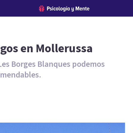
ogos en Mollerussa
e Les Borges Blanques podemos
omendables.