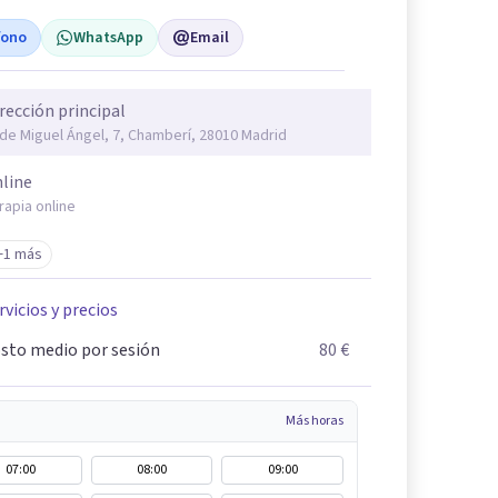
fono
WhatsApp
Email
rección principal
 de Miguel Ángel, 7, Chamberí, 28010 Madrid
line
rapia online
+1 más
rvicios y precios
sto medio por sesión
80 €
Más horas
07:00
08:00
09:00