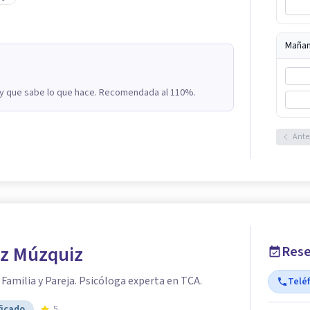
Maña
 y que sabe lo que hace. Recomendada al 110%.
Ante
iz Múzquiz
Rese
Familia y Pareja. Psicóloga experta en TCA.
Telé
ficado
5