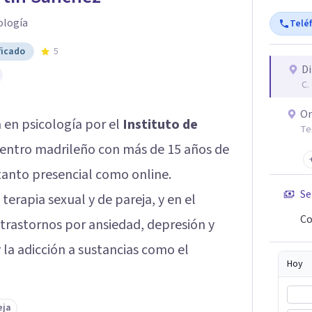
ología
Telé
ficado
5
Di
C.
On
a en psicología por el
Instituto de
Te
centro madrileño con más de 15 años de
 tanto presencial como online.
Se
terapia sexual y de pareja, y en el
Co
trastornos por ansiedad, depresión y
 la adicción a sustancias como el
Hoy
eja