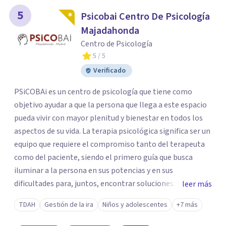
5
Psicobai Centro De Psicología
Majadahonda
Centro de Psicología
5
/ 5
Verificado
PSiCOBAi es un centro de psicología que tiene como
objetivo ayudar a que la persona que llega a este espacio
pueda vivir con mayor plenitud y bienestar en todos los
aspectos de su vida. La terapia psicológica significa ser un
equipo que requiere el compromiso tanto del terapeuta
como del paciente, siendo el primero guía que busca
iluminar a la persona en sus potencias y en sus
dificultades para, juntos, encontrar soluciones. Nos
leer más
acercamos a la persona pensándola como una totalidad
TDAH
Gestión de la ira
Niños y adolescentes
+7 más
mente cuerpo y emoción, a partir de lo cual se diseña una
terapia específica e individual pero que abarque e