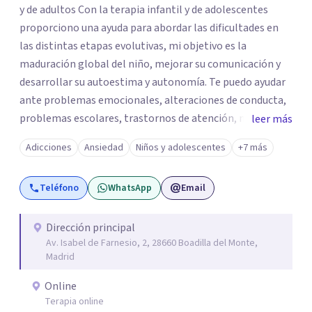
y de adultos Con la terapia infantil y de adolescentes
proporciono una ayuda para abordar las dificultades en
las distintas etapas evolutivas, mi objetivo es la
maduración global del niño, mejorar su comunicación y
desarrollar su autoestima y autonomía. Te puedo ayudar
ante problemas emocionales, alteraciones de conducta,
problemas escolares, trastornos de atención, miedos,
leer más
ansiedad. El apoyo a los padres es un pilar importante de
Adicciones
Ansiedad
Niños y adolescentes
+7 más
mi trabajo, dotándoles de herramientas que les ayuden a
comprender mejor a su hijo en cada etapa y sentirse
Teléfono
WhatsApp
Email
apoyados en su inestimable labor, desde el respeto a las
individualidades y a la disposición emocional de la familia.
En la terapia con adultos y pareja utilizo un enfoque
Dirección principal
Av. Isabel de Farnesio, 2, 28660 Boadilla del Monte,
integrador, relacional, concibo al ser humano como un
Madrid
ser activo y con un alto poder de cambio, soy especialista
en tratamiento de depresiones, ansiedad, fobias,
Online
adicciones, duelos, conflictos de pareja.
Terapia online