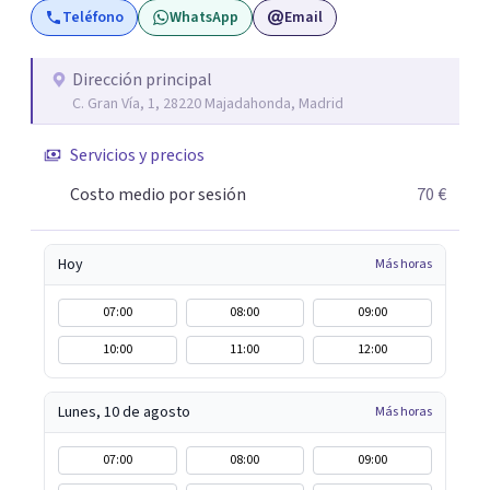
Teléfono
WhatsApp
Email
intervenga en estos tres planos. Cada persona es única y
diferente al resto, algo que funciona para alguien puede
no ser útil para otro, por eso el primer paso es conocer a
Dirección principal
C. Gran Vía, 1, 28220 Majadahonda, Madrid
quien tengo enfrente. Nos especializamos en niños y
adolescentes como también en adultos. Trabajamos con
Servicios y precios
la corriente cognitivo conductual, la cual tiene gran
demostración científica, así como un alto conocimiento
Costo medio por sesión
70 €
en las corrientes sitémica, psicodinamica, y terapias de
tercera generación.
Hoy
Más horas
07:00
08:00
09:00
10:00
11:00
12:00
Lunes, 10 de agosto
Más horas
07:00
08:00
09:00