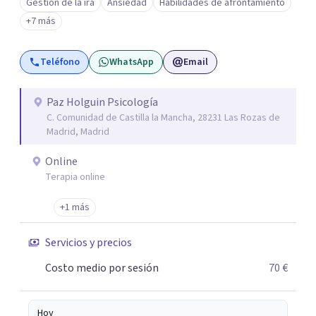
Gestión de la ira
Ansiedad
Habilidades de afrontamiento
minutos. En la primera cita, ya sea online o presencial,
+7 más
nos conoceremos y comenzaremos la evaluación y
estableceremos los objetivos en los que vamos a
Teléfono
WhatsApp
Email
trabajar.
Paz Holguin Psicología
C. Comunidad de Castilla la Mancha, 28231 Las Rozas de
Madrid, Madrid
Online
Terapia online
+1 más
Servicios y precios
Costo medio por sesión
70 €
Hoy