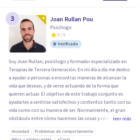
3
Joan Rullan Pou
Psicólogo
5
/ 5
Verificado
Soy Joan Rullan, psicólogo y formador especializado en
Terapias de Tercera Generación. En mi día a día me dedico
a ayudar a personas a encontrar maneras de alcanzar la
vida que desean, y de verse actuando de la forma que
quieren actuar. El objetivo de este trabajo conjunto es
ayudarles a sentirse satisfechos y contentos tanto con su
vida como con su manera de ser. Normalmente, el gran
obstáculo entre cómo hacemos las cosas y cómo nos
leer más
gustarían son pensamientos, emociones, ansiedades y
Ansiedad
Problemas de comportamiento
miedos... Que nos impiden tomar las riendas de nuestras
Niños y adolescentes
+7 más