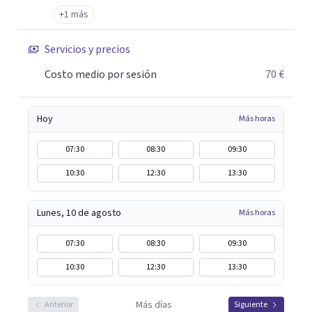
esperanza, honestidad y veracidad. Te ofrezco mi
+1 más
experiencia y sensibilidad. Mi vocación y método, así
como mi formación permanente en los mejores centros,
Servicios y precios
de mayor prestigio.
Costo medio por sesión
70 €
Hoy
Más horas
07:30
08:30
09:30
10:30
12:30
13:30
Lunes, 10 de agosto
Más horas
07:30
08:30
09:30
10:30
12:30
13:30
Más días
Anterior
Siguiente