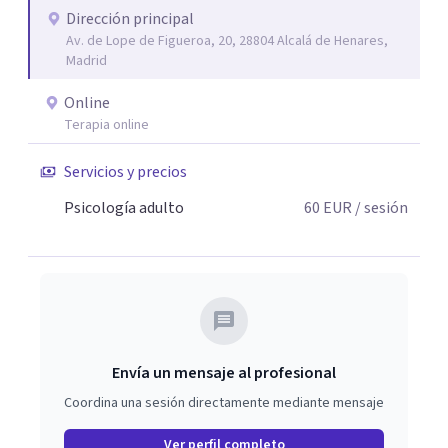
individualizada. Además, mantenemos espacios
Dirección principal
Av. de Lope de Figueroa, 20, 28804 Alcalá de Henares,
periódicos de supervisión clínica. Aunque cada paciente
Madrid
cuenta con una terapeuta de referencia, el proceso se
enriquece con la mirada del equipo cuando es necesario,
Online
garantizando una atención más completa y sólida,
Terapia online
siempre bajo el estricto respeto a la confidencialidad y la
Servicios y precios
ética profesional. En Oniria combinamos calidad técnica y
cercanía humana, cuidando la formación continua, el
Psicología adulto
60
EUR
/ sesión
rigor y la creación de un espacio seguro y sin juicio.
Envía un mensaje al profesional
Coordina una sesión directamente mediante mensaje
Ver perfil completo