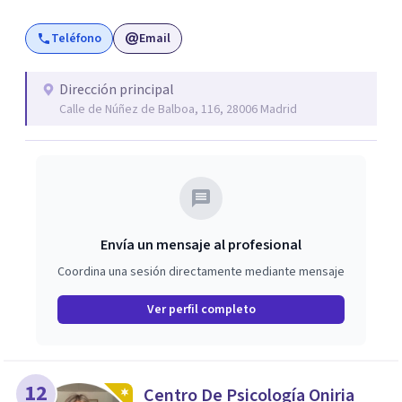
sólida y amplia. En CEC se promueve firmemente la
Teléfono
Email
importancia de integrar teoría y práctica, lo que permite
un aprendizaje profundo y experiencial. Aquí, los
estudiantes tienen la oportunidad de aplicar lo aprendido
Dirección principal
Calle de Núñez de Balboa, 116, 28006 Madrid
en un entorno seguro y apoyado, lo que facilita su
crecimiento y desarrollo personal. Con un enfoque
holístico, el CEC se dedica a formar profesionales del
coaching y del desarrollo personal altamente
capacitados y comprometidos.
Envía un mensaje al profesional
Coordina una sesión directamente mediante mensaje
Ver perfil completo
12
Centro De Psicología Oniria