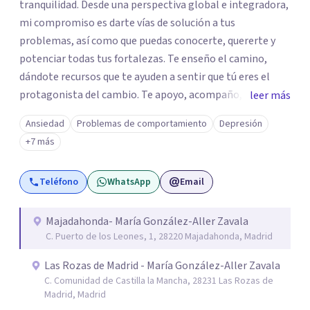
tranquilidad. Desde una perspectiva global e integradora,
mi compromiso es darte vías de solución a tus
problemas, así como que puedas conocerte, quererte y
potenciar todas tus fortalezas. Te enseño el camino,
dándote recursos que te ayuden a sentir que tú eres el
protagonista del cambio. Te apoyo, acompaño, sostengo
leer más
y ayudo en el proceso de transformación. Nos
Ansiedad
Problemas de comportamiento
Depresión
construimos en base a nuestra propia historia. Todo lo
+7 más
que ha formado parte de nuestra experiencia de vida
influye en nuestro presente. De manera transversal y
Teléfono
WhatsApp
Email
conjunta a todas y cada una de las técnicas que
empleemos desde la psicología cognitivo-conductual,
realizaremos esa conexión con nuestra parte más
Majadahonda- María González-Aller Zavala
C. Puerto de los Leones, 1, 28220 Majadahonda, Madrid
esencial y auténtica. Mi terapia, con enfoque global, tiene
como base la Teoría del Apego. Se nutre además del
Las Rozas de Madrid - María González-Aller Zavala
Mindfulness, de la tendencia Slowlife, y de la Psicología
C. Comunidad de Castilla la Mancha, 28231 Las Rozas de
Positiva, que nos dan un gran aporte de serenidad,
Madrid, Madrid