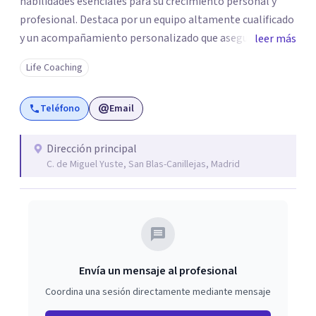
habilidades esenciales para su crecimiento personal y
profesional. Destaca por un equipo altamente cualificado
y un acompañamiento personalizado que asegura un
leer más
aprendizaje transformador. Con grupos reducidos y
Life Coaching
seguimiento individualizado, ofrece un entorno óptimo
para la práctica y la integración de competencias clave.
Teléfono
Email
Más que una escuela, Crearte Coaching es un espacio de
transformación donde cada persona encuentra las
herramientas para construir una vida con propósito.
Dirección principal
C. de Miguel Yuste, San Blas-Canillejas, Madrid
Envía un mensaje al profesional
Coordina una sesión directamente mediante mensaje