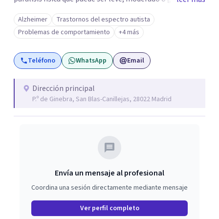
tienen Alzheimer o Parkinson,etc. ) y con personas con
Alzheimer
Trastornos del espectro autista
discapacidad intelectual( como personas con Síndrome
Problemas de comportamiento
+4 más
de Down, Trastorno del Espectro Autista, personas con
comportamientos conductuales ) y física ( con movilidad
Teléfono
WhatsApp
Email
parcial, reducida, o padecen por ejemplo de un daño
cerebral adquirido o tienen una parálisis debido a un ictus
o se mueven en silla de ruedas) y con personas con
Dirección principal
P.º de Ginebra, San Blas-Canillejas, 28022 Madrid
discapacidad intelectual y/o física, acompañando
procesos desde un enfoque cercano, respetuoso y
adaptado a cada necesidad. Mi equipo y yo —formado por
mis perros Txistu e Hiru— creamos un espacio seguro
donde cada persona puede expresarse, sentirse
comprendida y avanzar a su propio ritmo.
Envía un mensaje al profesional
Coordina una sesión directamente mediante mensaje
Ver perfil completo