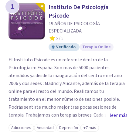
los profesionales que más se ajustan a tus
1
Instituto De Psicología
necesidades.
Psicode
Responder cuestionario
19 AÑOS DE PSICOLOGÍA
ESPECIALIZADA
5
/ 5
Verificado
Terapia Online
El Instituto Psicode es un referente dentro de la
Psicología en España. Son mas de 5000 pacientes
atendidos ya desde la inauguración del centro en el año
2006 y dos sedes : Madrid y Alicante, además de la terapia
online para el resto del mundo. Realizamos tu
tratamiento en el menor número de sesiones posible.
Podrás sentirte mucho mejor tras pocas sesiones de
terapia. Trabajamos con terapias breves. Cada sesión de
leer más
terapia te resultará de utilidad y te ayudará a conseguir
Adicciones
Ansiedad
Depresión
+7 más
tus objetivos. Entre nuestras especialidades destaca la