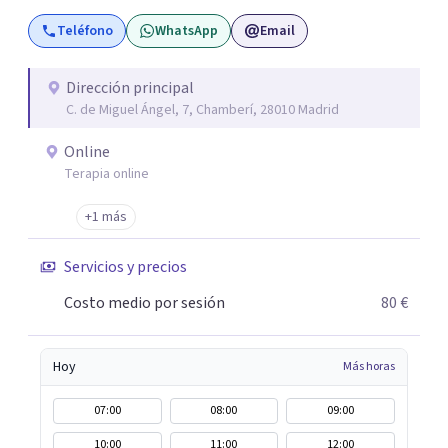
terapia de pareja y sexual, así como el tratamiento de
Teléfono
WhatsApp
Email
problemas emocionales, obsesiones, ansiedad , estrés,
duelos, insomnio y depresión, entre otros. Contamos
además con un servicio de hipnosis regresiva para el
Dirección principal
C. de Miguel Ángel, 7, Chamberí, 28010 Madrid
trabajo de "Terapia del Alma".
Online
Terapia online
+1 más
Servicios y precios
Costo medio por sesión
80 €
Hoy
Más horas
07:00
08:00
09:00
10:00
11:00
12:00