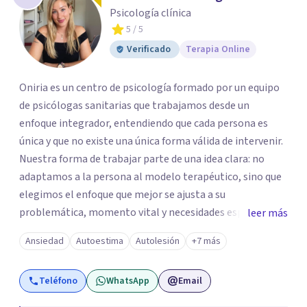
Psicología clínica
5
/ 5
Verificado
Terapia Online
Oniria es un centro de psicología formado por un equipo
de psicólogas sanitarias que trabajamos desde un
enfoque integrador, entendiendo que cada persona es
única y que no existe una única forma válida de intervenir.
Nuestra forma de trabajar parte de una idea clara: no
adaptamos a la persona al modelo terapéutico, sino que
elegimos el enfoque que mejor se ajusta a su
problemática, momento vital y necesidades específicas.
leer más
La evaluación es una fase esencial del proceso.
Ansiedad
Autoestima
Autolesión
+7 más
Realizamos una valoración rigurosa antes de iniciar la
intervención, porque una buena comprensión del caso es
Teléfono
WhatsApp
Email
la base de un tratamiento eficaz. No trabajamos desde
soluciones estándar, sino desde una formulación clínica