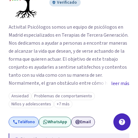
Verificado
Activital Psicólogos somos un equipo de psicólogos en
Madrid especializados en Terapias de Tercera Generación.
Nos dedicamos a ayudar a personas a encontrar maneras
de alcanzar la vida que desean, y de verse actuando de la
forma que quieren actuar. El objetivo de este trabajo
conjunto es ayudarles a sentirse satisfechos y contentos
tanto con su vida como con su manera de ser.
Normalmente, el gran obstáculo entre cómo hacemos
leer más
las cosas y cómo nos gustarían son pensamientos,
Ansiedad
Problemas de comportamiento
emociones, miedos... Que nos impiden tomar las riendas
Niños y adolescentes
+7 más
de nuestras vidas y disfrutar del momento. Para ello,
nuestro trabajo consiste en ayudar a las personas a
Teléfono
WhatsApp
Email
conectar con qué cosas son importantes para ellas, de
qué quieren que trate su vida, su manera de estar con uno