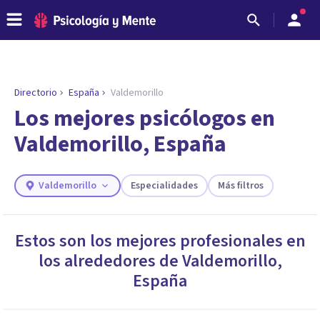
Directorio
España
Valdemorillo
Los mejores psicólogos en
Valdemorillo, España
Valdemorillo
Especialidades
Más filtros
Estos son los mejores profesionales en
los alrededores de
Valdemorillo
,
ENCONTRAR MI TERAPEUTA
¿Necesitas ayuda para encontrar el
España
psicólogo adecuado?
Responde a unas breves preguntas y te ofreceremos