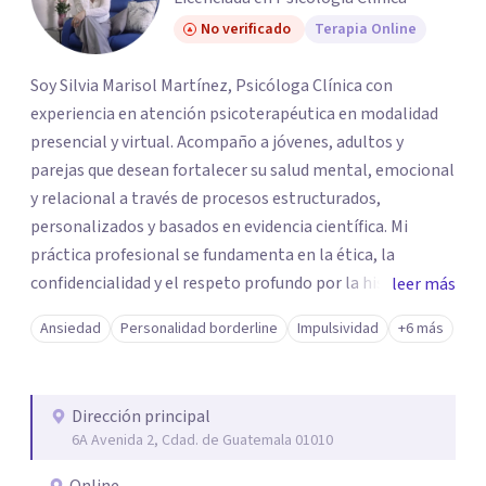
No verificado
Terapia Online
Soy Silvia Marisol Martínez, Psicóloga Clínica con
experiencia en atención psicoterapéutica en modalidad
presencial y virtual. Acompaño a jóvenes, adultos y
parejas que desean fortalecer su salud mental, emocional
y relacional a través de procesos estructurados,
personalizados y basados en evidencia científica. Mi
práctica profesional se fundamenta en la ética, la
confidencialidad y el respeto profundo por la historia
leer más
individual de cada paciente. Concibo la terapia como un
Ansiedad
Personalidad borderline
Impulsividad
+6 más
espacio seguro de reflexión, autoconocimiento y
transformación, donde es posible desarrollar recursos
internos para afrontar los desafíos con mayor claridad,
Dirección principal
equilibrio y bienestar.
6A Avenida 2, Cdad. de Guatemala 01010