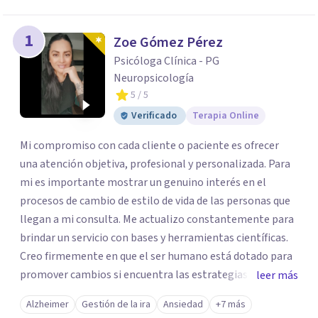
los profesionales que más se ajustan a tus
necesidades.
1
Zoe Gómez Pérez
Responder cuestionario
Psicóloga Clínica - PG
Neuropsicología
5
/ 5
Verificado
Terapia Online
Mi compromiso con cada cliente o paciente es ofrecer
una atención objetiva, profesional y personalizada. Para
mi es importante mostrar un genuino interés en el
procesos de cambio de estilo de vida de las personas que
llegan a mi consulta. Me actualizo constantemente para
brindar un servicio con bases y herramientas científicas.
Creo firmemente en que el ser humano está dotado para
promover cambios si encuentra las estrategias y
leer más
herramientas adecuadas y es por eso que elegí esta
Alzheimer
Gestión de la ira
Ansiedad
+7 más
profesión, ya que me permite a través del conocimiento y