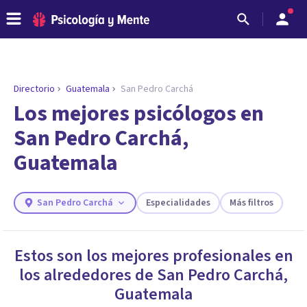
Directorio
Guatemala
San Pedro Carchá
Los mejores psicólogos en
San Pedro Carchá,
Guatemala
San Pedro Carchá
Especialidades
Más filtros
ENCONTRAR MI TERAPEUTA
Estos son los mejores profesionales en
¿Necesitas ayuda para encontrar el
los alrededores de
San Pedro Carchá
,
psicólogo adecuado?
Guatemala
Responde a unas breves preguntas y te ofreceremos