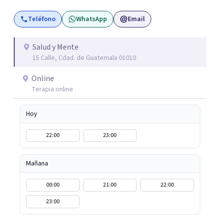
experiencia que he adquirido ayudar a las personas a
Teléfono
WhatsApp
Email
descubrirse a sí mismos y por medio de la psicoterapia
puedan crecer y florecer.
Salud y Mente
15 Calle, Cdad. de Guatemala 01010
Online
Terapia online
Hoy
22:00
23:00
Mañana
00:00
21:00
22:00
23:00