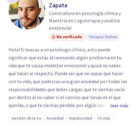
Zapata
Licenciatura en psicología clínica y
Maestría en Logoterapia y análisis
existencial
No verificado
Terapia Online
Hola! Si buscas a un psicólogo clínico, esto puede
significar que estás atravesando algún problema en tu
vida que te causa malestar emocional y quizá no sabes
qué hacer al respecto. Puede ser que no sepas qué hacer
con tu vida, que padezcas una gran ansiedad por todas las
responsabilidades que debes cargar, que te sientas vacío
por dentro al no saber si el camino que llevas es el que
querías, o que te sientas perdido por algún cambio
leer más
drástico que tuviste que enfrentar. Hoy en día vivimos en
Gestión de la ira
Ansiedad
Impulsividad
+5 más
una sociedad consumista y sobre enfocada en el
rendimiento laboral, donde el ser humano suele ser