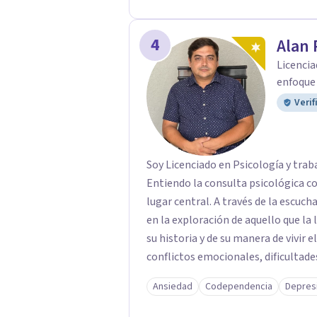
4
Alan 
Licencia
enfoque 
Verif
Soy Licenciado en Psicología y trab
Entiendo la consulta psicológica co
lugar central. A través de la escucha y el diálogo, busco acompañar a cada persona
en la exploración de aquello que la 
su historia y de su manera de vivir 
conflictos emocionales, dificultade
o momentos de crisis. Como parte
Ansiedad
Codependencia
Depres
actualmente curso una Maestría en 
práctica clínica y las herramientas