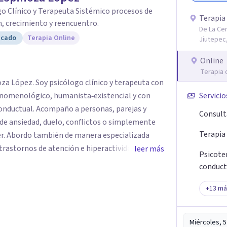
o Clínico y Terapeuta Sistémico procesos de
Terapia
, crecimiento y reencuentro.
De La Cer
icado
Terapia Online
Jiutepec,
Online
Terapia 
ico y terapeuta con
enomenológico, humanista‑existencial y con
Servicio
ersonas, parejas y
Consult
de ansiedad, duelo, conflictos o simplemente
Terapia
r. Abordo también de manera especializada
trastornos de atención e hiperactividad,
leer más
Psicoter
roblemas emocionales y conductuales, así como
conduct
es. Mi espacio es seguro,
s el protagonista de tu proceso, y mi labor es
+
13
má
e a dar sentido a lo que vives y construir
Gracias por confiar en este camino.`
Miércoles, 