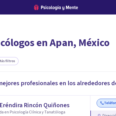
icólogos en Apan, México
encontrar el psicólogo adecuado?
te ofreceremos los profesionales que más se ajustan a tus necesi
ás filtros
mejores profesionales en los alrededores 
Teléfo
 Eréndira Rincón Quiñones
da en Psicología Clínica y Tanatóloga
Direcci