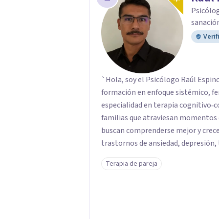
Psicólog
sanación
Verif
`Hola, soy el Psicólogo Raúl Espinoza López. Soy psicólogo clín
formación en enfoque sistémico, f
especialidad en terapia cognitivo‑conductual. Acompaño a p
familias que atraviesan momentos 
buscan comprenderse mejor y crece
trastornos de ansiedad, depresión, 
trastornos del estado de ánimo, p
Terapia de pareja
dificultades en el manejo del estrés y las emocion
respetuoso y sin juicios: aquí tú ere
escucharte con atención, acompañart
juntos caminos hacia tu bienestar. 