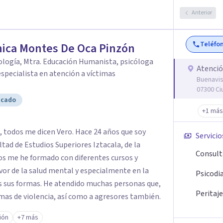
Anterior
Teléfo
ica Montes De Oca Pinzón
cología, Mtra. Educación Humanista, psicóloga
Atenció
 especialista en atención a víctimas
Buenavis
07300 Ci
icado
+1 más
 todos me dicen Vero. Hace 24 años que soy
Servicio
ultad de Estudios Superiores Iztacala, de la
Consult
os me he formado con diferentes cursos y
or de la salud mental y especialmente en la
Psicodi
as sus formas. He atendido muchas personas que,
Peritaje
as de violencia, así como a agresores también.
ión
+7 más