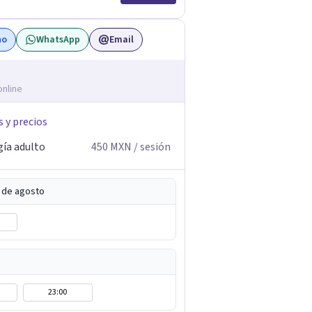
no
WhatsApp
Email
online
s y precios
gía adulto
450
MXN
/ sesión
5 de agosto
23:00