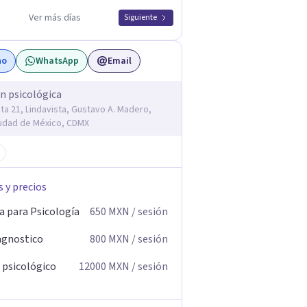
Ver más días
Siguiente
no
WhatsApp
Email
n psicológica
ta 21, Lindavista, Gustavo A. Madero,
udad de México, CDMX
s y precios
a para Psicología
650
MXN
/ sesión
agnostico
800
MXN
/ sesión
 psicológico
12000
MXN
/ sesión