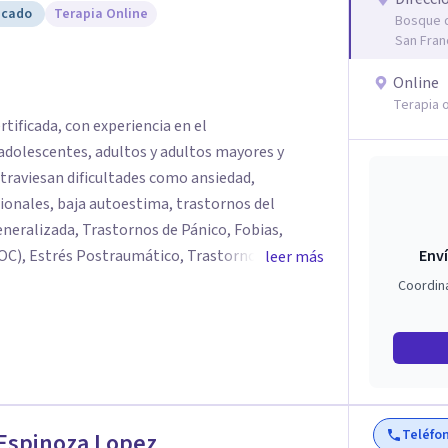
icado
Terapia Online
Bosque d
San Fran
Online
Terapia o
ertificada, con experiencia en el
olescentes, adultos y adultos mayores y
atraviesan dificultades como ansiedad,
onales, baja autoestima, trastornos del
eralizada, Trastornos de Pánico, Fobias,
C), Estrés Postraumático, Trastorno de Déficit
Enví
leer más
iperactividad (TDAH) en adolescentes y adultos,
Coordin
 brindar un espacio
onde cada persona pueda expresar lo que está
 para comprenderse mejor y afrontar sus
arrollo personal, fortalecimiento de
ión de recursos para mejorar la calidad de vida.
Teléfo
Espinoza Lopez