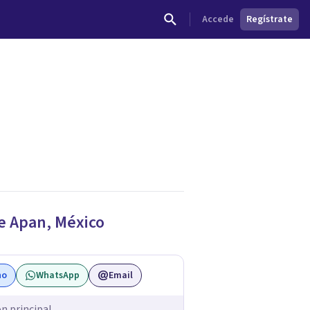
Accede
Regístrate
dades.
de
Apan
,
México
no
WhatsApp
Email
ón principal