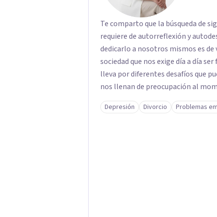
Te comparto que la búsqueda de sign
requiere de autorreflexión y autode
dedicarlo a nosotros mismos es de
sociedad que nos exige día a día ser 
lleva por diferentes desafíos que p
nos llenan de preocupación al momen
estos desafíos, dificultan tu vida, 
Depresión
Divorcio
Problemas em
que estás viviendo en un espacio seguro, respetuoso, confiable y confidencial para
ti. Soy Maestra en Psicoanálisis, egresada de Dimensión Psicoanalítica, Licenciada
en Psicología por la UVM y Licenci
los siguientes diplomados: Introducc
parletrè y Principales aportaciones
Además de varios cursos y talleres,
Infantil, El objeto del fantasma y t
Psicopatología; duelo y separación.