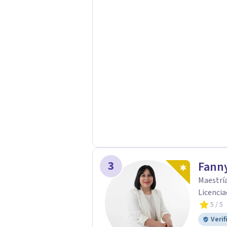
3
Fanny
Maestría
Licencia
5
/ 5
Verif