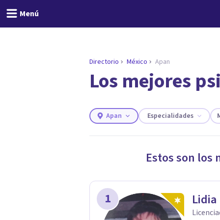
Menú
Directorio
México
Apan
Los mejores ps
ENCONTRAR MI TERAPEUTA
¿Necesitas ayuda para 
Responde a unas breves preguntas y 
Responder cuestionario
Apan
Especialidades
M
Estos son los 
1
Lidia
Licencia