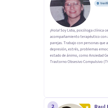
Verif
¡Hola! Soy Lidia, psicóloga clínica c
acompañamiento terapéutico con ad
parejas. Trabajo con personas que 
depresión, estrés, problemas emoci
estado de ánimo, como Ansiedad Gen
Trastorno Obsesivo Compulsivo (TO
Atención con Hiperactividad o sin h
situaciones de duelo o pérdidas significativas. Mi objetivo es
seguro, empático y de confianza, d
viviendo y encontrar herramientas
desafíos. Acompaño procesos de des
habilidades emocionales y construcc
2
Raul 