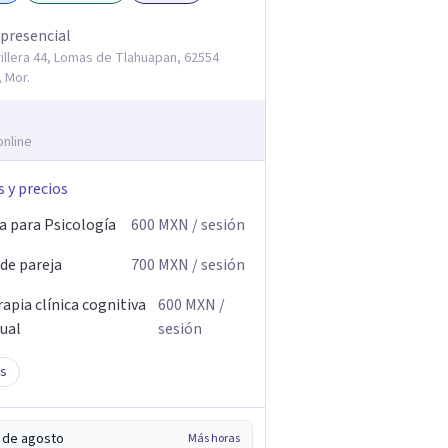
 presencial
illera 44, Lomas de Tlahuapan, 62554
 Mor.
online
s y precios
a para Psicología
600
MXN
/ sesión
 de pareja
700
MXN
/ sesión
apia clínica cognitiva
600
MXN
/
ual
sesión
s
5 de agosto
Más horas