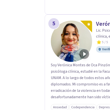
5
Verón
Lic. Psi
clínica,
5
/ 5
Verif
Soy Verónica Montes de Oca Pinzón,
psicóloga clínica, estudié en la Fac
UNAM. A lo largo de todos estos añ
diplomados. Mi compromiso es a fav
erradicación de la violencia en tod
desafortunadamente han sido víctim
Ansiedad
Codependencia
Depres