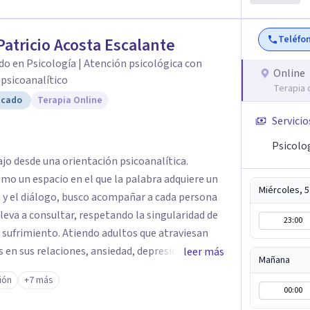
Teléfo
Patricio Acosta Escalante
do en Psicología | Atención psicológica con
Online
psicoanalítico
Terapia 
icado
Terapia Online
Servicio
Psicolo
ajo desde una orientación psicoanalítica.
mo un espacio en el que la palabra adquiere un
Miércoles, 
lleva a consultar, respetando la singularidad de
23:00
el sufrimiento. Atiendo adultos que atraviesan
s en sus relaciones, ansiedad, depresión, duelos
leer más
Mañana
 de mi compromiso con una formación continua,
ión
+7 más
Psicoterapia Psicoanalítica, fortaleciendo mi
00:00
 con las que acompaño a mis pacientes.