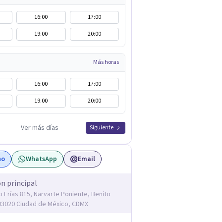
16:00
17:00
19:00
20:00
Más horas
16:00
17:00
19:00
20:00
Ver más días
Siguiente
no
WhatsApp
Email
ón principal
o Frías 815, Narvarte Poniente, Benito
03020 Ciudad de México, CDMX