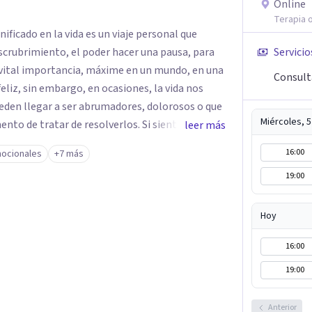
Online
Terapia o
ificado en la vida es un viaje personal que
scrubrimiento, el poder hacer una pausa, para
Servicio
 vital importancia, máxime en un mundo, en una
Consulta
feliz, sin embargo, en ocasiones, la vida nos
ueden llegar a ser abrumadores, dolorosos o que
Miércoles, 
to de tratar de resolverlos. Si sientes que
leer más
te invito a que exploremos juntos las situaciones
16:00
ocionales
+7 más
19:00
ada en Trabajo Social por la UNAM. Cuento con
ión a la Lectura de Lacan: del sujeto al
Hoy
 al psicoanálisis con niños y adolescentes.
16:00
 entre ellos: Abordaje Psicológico del Duelo
ransferencia; Narcisismo, del mito a la
19:00
 Siempre abierta a escucharte.
Anterior