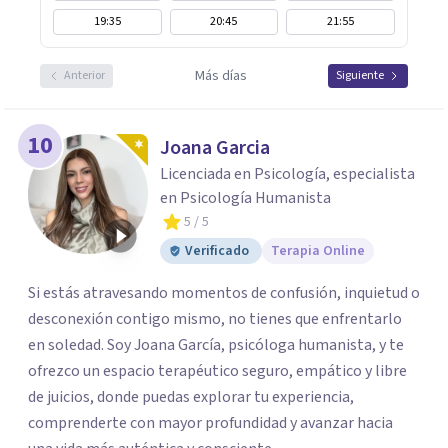
19:35
20:45
21:55
Más días
Anterior
Siguiente
10
Joana Garcia
Licenciada en Psicología, especialista
en Psicología Humanista
5
/ 5
Verificado
Terapia Online
Si estás atravesando momentos de confusión, inquietud o
desconexión contigo mismo, no tienes que enfrentarlo
en soledad. Soy Joana García, psicóloga humanista, y te
ofrezco un espacio terapéutico seguro, empático y libre
de juicios, donde puedas explorar tu experiencia,
comprenderte con mayor profundidad y avanzar hacia