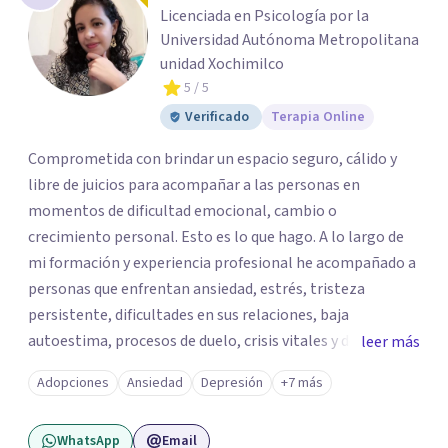
Licenciada en Psicología por la
Universidad Autónoma Metropolitana
unidad Xochimilco
5
/ 5
Verificado
Terapia Online
Comprometida con brindar un espacio seguro, cálido y
libre de juicios para acompañar a las personas en
momentos de dificultad emocional, cambio o
crecimiento personal. Esto es lo que hago. A lo largo de
mi formación y experiencia profesional he acompañado a
personas que enfrentan ansiedad, estrés, tristeza
persistente, dificultades en sus relaciones, baja
autoestima, procesos de duelo, crisis vitales y desafíos
leer más
relacionados con la adaptación a nuevas etapas de la vida.
Adopciones
Ansiedad
Depresión
+7 más
Mi enfoque se basa en la escucha empática, el respeto por
la historia de cada persona y el trabajo conjunto para
WhatsApp
Email
desarrollar herramientas que favorezcan el bienestar