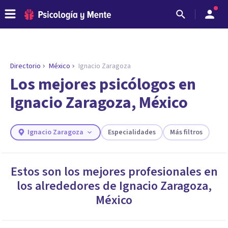
Directorio
México
Ignacio Zaragoza
ENCONTRAR MI TERAPEUTA
¿Necesitas ayuda para encontrar el
Los mejores psicólogos en
psicólogo adecuado?
Ignacio Zaragoza, México
Responde a unas breves preguntas y te ofreceremos
los profesionales que más se ajustan a tus
necesidades.
Ignacio Zaragoza
Especialidades
Más filtros
Responder cuestionario
Estos son los mejores profesionales en
los alrededores de
Ignacio Zaragoza
,
México