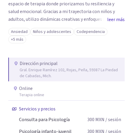
espacio de terapia donde priorizamos tu resiliencia y
salud emocional. Gracias a mi trayectoria con niños y
adultos, utilizo dinámicas creativas y enfoques adaptados
leer más
a tus necesidades específicas. Estoy aquí para escucharte
Ansiedad
Niños y adolescentes
Codependencia
y brindarte las herramientas necesarias para fortalecer
+5 más
tu paz mental.
Dirección principal
Gral. Enrique Ramírez 102, Rojas, Peña, 59387 La Piedad
de Cabadas, Mich.
Online
Terapia online
Servicios y precios
Consulta para Psicología
300
MXN
/ sesión
Psicología infanto-juvenil
300
MXN
/ sesión