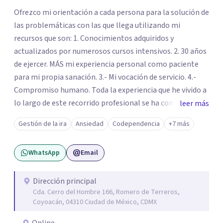
Ofrezco mi orientación a cada persona para la solución de
las problemáticas con las que llega utilizando mi
recursos que son: 1. Conocimientos adquiridos y
actualizados por numerosos cursos intensivos. 2. 30 años
de ejercer. MÁS mi experiencia personal como paciente
para mi propia sanación. 3.- Mi vocación de servicio. 4.-
Compromiso humano. Toda la experiencia que he vivido a
lo largo de este recorrido profesional se ha convertido en
leer más
una forma de vida congruente y satisfactoria en mi, por la
Gestión de la ira
Ansiedad
Codependencia
+7 más
certeza de quien soy y de mis objetivos, que me han dado
el mando de mi existencia y este es mi objetivo para mis
WhatsApp
Email
pacientes en un ambiente de compresión y
descubrimientos de si mismos.
Dirección principal
Cda. Cerro del Hombre 166, Romero de Terreros,
Coyoacán, 04310 Ciudad de México, CDMX