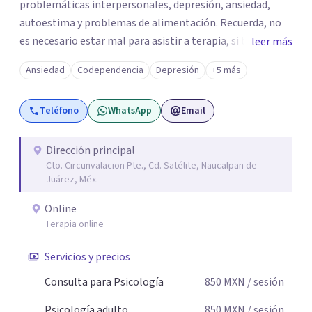
problemáticas interpersonales, depresión, ansiedad,
autoestima y problemas de alimentación. Recuerda, no
es necesario estar mal para asistir a terapia, si tienes una
leer más
duda sobre tu vida o sobre como te sientes, basta para
Ansiedad
Codependencia
Depresión
+5 más
empezar un viaje invaluable. ¡No dudes en contactarme
para agendar tu primera cita, con gusto te acompañaré
Teléfono
WhatsApp
Email
en este proceso!
Dirección principal
Cto. Circunvalacion Pte., Cd. Satélite, Naucalpan de
Juárez, Méx.
Online
Terapia online
Servicios y precios
Consulta para Psicología
850
MXN
/ sesión
Psicología adulto
850
MXN
/ sesión