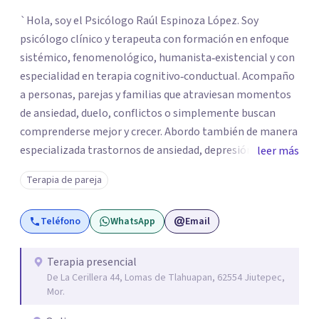
`Hola, soy el Psicólogo Raúl Espinoza López. Soy
psicólogo clínico y terapeuta con formación en enfoque
sistémico, fenomenológico, humanista‑existencial y con
especialidad en terapia cognitivo‑conductual. Acompaño
a personas, parejas y familias que atraviesan momentos
de ansiedad, duelo, conflictos o simplemente buscan
comprenderse mejor y crecer. Abordo también de manera
especializada trastornos de ansiedad, depresión,
leer más
trastornos de atención e hiperactividad, trastornos del
Terapia de pareja
estado de ánimo, problemas emocionales y
conductuales, así como dificultades en el manejo del
Teléfono
WhatsApp
Email
estrés y las emociones. Mi espacio es seguro, respetuoso
y sin juicios: aquí tú eres el protagonista de tu proceso, y
mi labor es escucharte con atención, acompañarte a dar
Terapia presencial
De La Cerillera 44, Lomas de Tlahuapan, 62554 Jiutepec,
sentido a lo que vives y construir juntos caminos hacia tu
Mor.
bienestar. Gracias por confiar en este camino.`