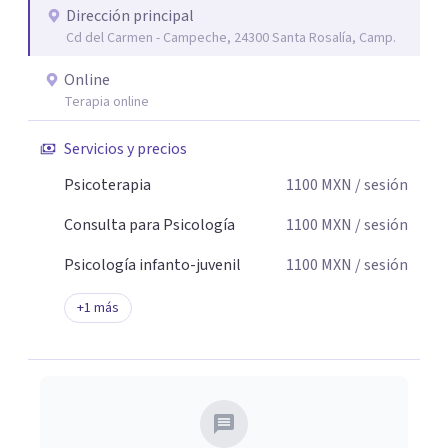
Dirección principal
seguridad emocional y una dirección firme de tu proceso
Cd del Carmen - Campeche, 24300 Santa Rosalía, Camp.
de cambio.
Online
Terapia online
Servicios y precios
Psicoterapia
1100
MXN
/ sesión
Consulta para Psicología
1100
MXN
/ sesión
Psicología infanto-juvenil
1100
MXN
/ sesión
+
1
más