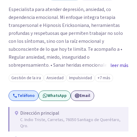
Especialista para atender depresión, ansiedad, co
dependencia emocional. Mi enfoque integra terapia
transpersonal e Hipnosis Ericksoniana, herramientas
profundas y respetuosas que permiten trabajar no solo
con los síntomas, sino con la raíz emocional y
subconsciente de lo que hoy te limita. Te acompaño a •
Regular ansiedad, miedo, inseguridad o
sobrepensamiento. • Sanar heridas emocionales y
leer más
fortalecer tu autoestima. . Comprender por qué repites
Gestión de la ira
Ansiedad
Impulsividad
+7 más
ciertos patrones o emociones. Puedes superar lo que te
preocupa y lograr tus objetivos más pronto de lo que
Teléfono
WhatsApp
Email
imaginas. Contáctame por Wahtsapp. Puedo ayudarte.
Dirección principal
C. Indio Triste, Carretas, 76050 Santiago de Querétaro,
Qro.