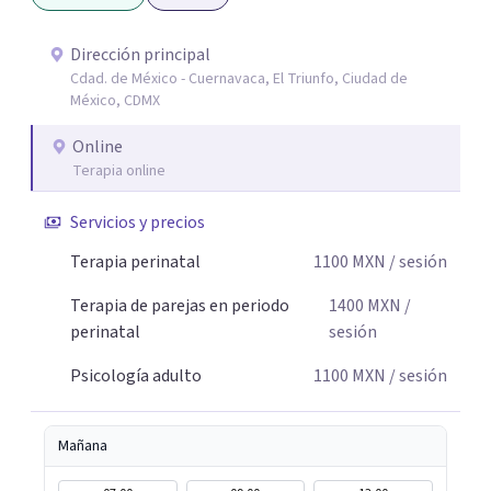
emocional y una mejor calidad de vida. Creo firmemente
que buscar ayuda psicológica es un acto de valentía y
Dirección principal
Cdad. de México - Cuernavaca, El Triunfo, Ciudad de
autocuidado. Mi objetivo es acompañarte para que puedas
México, CDMX
comprender mejor lo que estás viviendo, fortalecer tus
recursos personales y construir una vida más plena y
Online
congruente con tus necesidades y valores.
Terapia online
Servicios y precios
Terapia perinatal
1100
MXN
/ sesión
Terapia de parejas en periodo
1400
MXN
/
perinatal
sesión
Psicología adulto
1100
MXN
/ sesión
Mañana