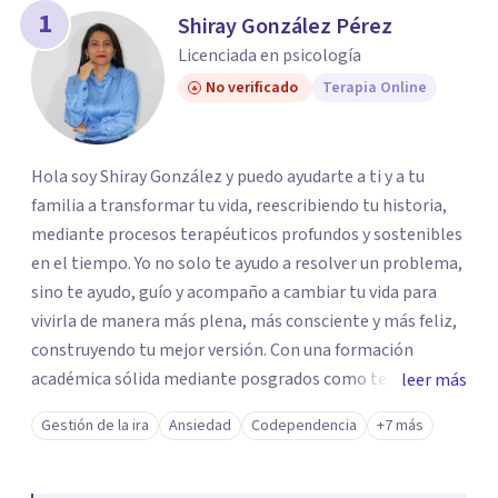
1
Shiray González Pérez
Licenciada en psicología
No verificado
Terapia Online
Hola soy Shiray González y puedo ayudarte a ti y a tu
familia a transformar tu vida, reescribiendo tu historia,
mediante procesos terapéuticos profundos y sostenibles
en el tiempo. Yo no solo te ayudo a resolver un problema,
sino te ayudo, guío y acompaño a cambiar tu vida para
vivirla de manera más plena, más consciente y más feliz,
construyendo tu mejor versión. Con una formación
académica sólida mediante posgrados como terapeuta
leer más
breve, familiar e infantil, así como con respaldo
Gestión de la ira
Ansiedad
Codependencia
+7 más
profesional y experiencia clínica de más de 26 años y
personal te acompaño en el proceso con empatía
auténtica y comunicación clara y directa para darte