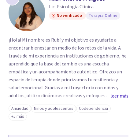
los profesionales que más se ajustan a tus
Lic. Psicología Clínica
necesidades.
No verificado
Terapia Online
Responder cuestionario
¡Hola! Mi nombre es Rubí y mi objetivo es ayudarte a
encontrar bienestar en medio de los retos de la vida. A
través de mi experiencia en instituciones de gobierno, he
aprendido que la base del cambio es una escucha
empática y un acompañamiento auténtico. ​Ofrezco un
espacio de terapia donde priorizamos tu resiliencia y
salud emocional. Gracias a mi trayectoria con niños y
adultos, utilizo dinámicas creativas y enfoques adaptados
leer más
a tus necesidades específicas. Estoy aquí para escucharte
Ansiedad
Niños y adolescentes
Codependencia
y brindarte las herramientas necesarias para fortalecer
+5 más
tu paz mental.