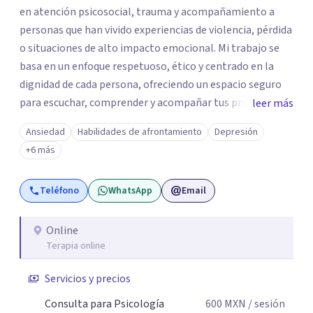
en atención psicosocial, trauma y acompañamiento a
personas que han vivido experiencias de violencia, pérdida
o situaciones de alto impacto emocional. Mi trabajo se
basa en un enfoque respetuoso, ético y centrado en la
dignidad de cada persona, ofreciendo un espacio seguro
para escuchar, comprender y acompañar tus procesos
leer más
emocionales a tu propio ritmo. Creo firmemente en la
Ansiedad
Habilidades de afrontamiento
Depresión
importancia de construir juntos herramientas que
+6 más
fortalezcan el bienestar, la autonomía y el sentido de
vida. Será un gusto acompañarte en este proceso. Quedo
Teléfono
WhatsApp
Email
atento para resolver cualquier duda y acordar una cita. Un
abrazo, Pedro Gilberto Lobato Cruz Psicólogo
Online
Terapia online
Servicios y precios
Consulta para Psicología
600
MXN
/ sesión