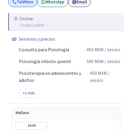
Teléfono
WhatsApp
Email
formas de afrontar aquello que nos está generando
malestar. Será un gusto acompañarte en este proceso.
Online
Terapia online
Servicios y precios
Consulta para Psicología
450
MXN
/ sesión
Psicología infanto-juvenil
500
MXN
/ sesión
Psicoterapia en adolescentes y
450
MXN
/
adultos
sesión
+
1
más
Mañana
16:00