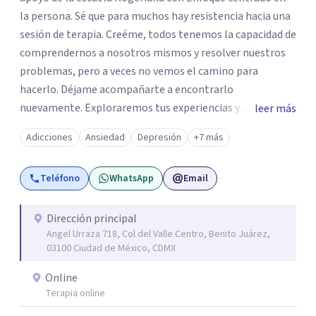
la persona. Sé que para muchos hay resistencia hacia una
sesión de terapia. Creéme, todos tenemos la capacidad de
comprendernos a nosotros mismos y resolver nuestros
problemas, pero a veces no vemos el camino para
hacerlo. Déjame acompañarte a encontrarlo
nuevamente. Exploraremos tus experiencias y
leer más
emociones; encontrar en la novedad otra forma de
Adicciones
Ansiedad
Depresión
+7 más
responder a ellas y enfrentarlas hoy es a lo que te invito.
Reinventarse es una opción. La relación que
Teléfono
WhatsApp
Email
construyamos tú y yo basada en la confianza, honestidad
y diálogo es lo que nos permitirá avanzar y sanar.
Aceptación y cambio a través de la empatía con nosotros
Dirección principal
Angel Urraza 718, Col del Valle Centro, Benito Juárez,
y el mundo. Un ambiente que no juzga, un lugar seguro
03100 Ciudad de México, CDMX
para hablar de aquello que nos resistimos a aceptar. Sé
del profundo vacío que deja la muerte de un ser querido o
Online
la pérdida de una mascota; lo devastador que es separarte
Terapia online
de quien amas o la frustración al perder un proyecto de