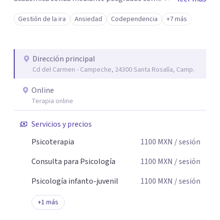
breve, familiar e infantil, así como con respaldo
Gestión de la ira
Ansiedad
Codependencia
+7 más
profesional y experiencia clínica de más de 26 años y
personal te acompaño en el proceso con empatía
auténtica y comunicación clara y directa para darte
Dirección principal
seguridad emocional y una dirección firme de tu proceso
Cd del Carmen - Campeche, 24300 Santa Rosalía, Camp.
de cambio.
Online
Terapia online
Servicios y precios
Psicoterapia
1100
MXN
/ sesión
Consulta para Psicología
1100
MXN
/ sesión
Psicología infanto-juvenil
1100
MXN
/ sesión
+
1
más