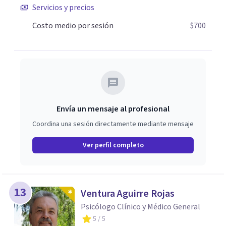
Servicios y precios
vida; pero también sé, que puedes manejar lo que sientes,
transformarlo y reinventarte. La ansiedad puede
Costo medio por sesión
$700
domarse, tú tienes la capacidad de decidir cómo vivir una
experiencia ¿Cómo es ser tú?
Envía un mensaje al profesional
Coordina una sesión directamente mediante mensaje
Ver perfil completo
13
Ventura Aguirre Rojas
Psicólogo Clínico y Médico General
5
/ 5