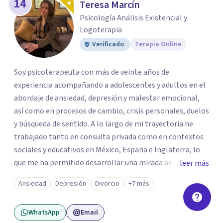
14
Teresa Marcín
Psicología Análisis Existencial y
Logoterapia
Verificado
Terapia Online
Soy psicoterapeuta con más de veinte años de
experiencia acompañando a adolescentes y adultos en el
abordaje de ansiedad, depresión y malestar emocional,
así como en procesos de cambio, crisis personales, duelos
y búsqueda de sentido. A lo largo de mi trayectoria he
trabajado tanto en consulta privada como en contextos
sociales y educativos en México, España e Inglaterra, lo
que me ha permitido desarrollar una mirada amplia,
leer más
sensible y profundamente humana del sufrimiento
Ansiedad
Depresión
Divorcio
+7 más
psicológico. Trabajo desde un enfoque integral que
combina la Psicología Existencial, la Logoterapia, el
WhatsApp
Email
Análisis Conductual y la Terapia Dialéctico Conductual.