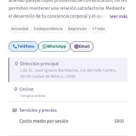
atiendo parejas cuyos problemas de comunicación, no les
permiten mantener una relación satisfactoria. Mediante
el desarrollo de tu conciencia corporal y el aprendizaje de
leer más
diversas técnicas, puedo ayudarte a trascender estados
Ansiedad
Codependencia
Depresión
+7 más
mentales y afectivos que restan calidad a tu vida. Cuento
con una formación en psicoterapia guestalt, que
Teléfono
WhatsApp
Email
complementé con diversos diplomados en terapia
cognitivo conductual. Cuando comprendes como
funcionan tus hábitos mentales, aprendes cómo salirte
Dirección principal
Cda. Dr. José Ignacio Bartolache, Col del Valle Centro,
de estados que restan calidad a tu vida mental, emocional
03100 Ciudad de México, CDMX
y a tus relaciones. Juntos, podemos planear una
estrategia que te permita superar patrones
Online
insatisfactorios y construir hábitos que te ayuden a
Terapia online
cultivar bienestar emocional.
Servicios y precios
Costo medio por sesión
$800