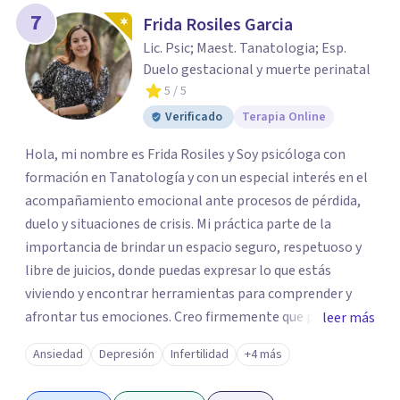
7
Frida Rosiles Garcia
Lic. Psic; Maest. Tanatologia; Esp.
Duelo gestacional y muerte perinatal
5
/ 5
Verificado
Terapia Online
Hola, mi nombre es Frida Rosiles y Soy psicóloga con
formación en Tanatología y con un especial interés en el
acompañamiento emocional ante procesos de pérdida,
duelo y situaciones de crisis. Mi práctica parte de la
importancia de brindar un espacio seguro, respetuoso y
libre de juicios, donde puedas expresar lo que estás
viviendo y encontrar herramientas para comprender y
afrontar tus emociones. Creo firmemente que pedir ayuda
leer más
psicológica no significa tener todas las respuestas, sino
Ansiedad
Depresión
Infertilidad
+4 más
permitirse contar con un espacio para detenerse,
comprender lo que sucede y comenzar a construir nuevas