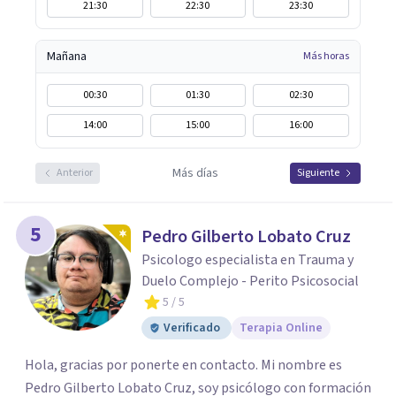
21:30
22:30
23:30
Mañana
Más horas
00:30
01:30
02:30
14:00
15:00
16:00
Más días
Anterior
Siguiente
5
Pedro Gilberto Lobato Cruz
Psicologo especialista en Trauma y
Duelo Complejo - Perito Psicosocial
5
/ 5
Verificado
Terapia Online
Hola, gracias por ponerte en contacto. Mi nombre es
Pedro Gilberto Lobato Cruz, soy psicólogo con formación