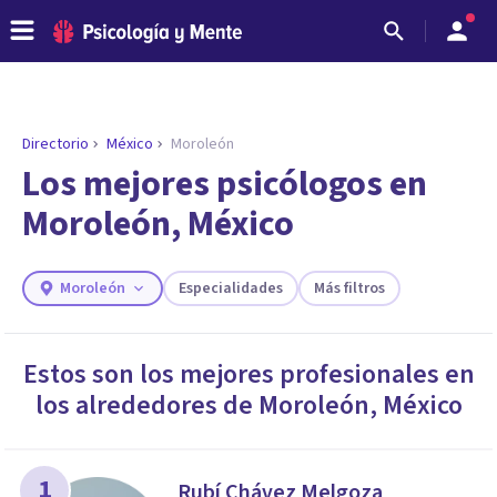
Directorio
México
Moroleón
Los mejores psicólogos en
Moroleón, México
Moroleón
Especialidades
Más filtros
Estos son los mejores profesionales en
los alrededores de
Moroleón
,
México
ENCONTRAR MI TERAPEUTA
¿Necesitas ayuda para encontrar el
psicólogo adecuado?
Responde a unas breves preguntas y te ofreceremos
1
Rubí Chávez Melgoza