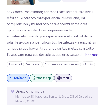
Soy Coach Profesional; además Psicoterapeuta a nivel
Máster. Te ofrezco mi experiencia, mi escucha, mi
comprensión y mi método para encontrar mejores
opciones en tu vida. Te acompañaré en tu
autodescubrimiento para que asumas el control de tu
vida. Te ayudaré a identificar tus fortalezas y a encontrar
la riqueza que hay en ti para lograr tus metas con éxito.
Te apoyaré para que descubras que eres capaz de
leer más
convertir los problemas en oportunidades Tú tienes
Ansiedad
Depresión
Problemas emocionales
+7 más
derecho a vivir con bienestar, sin culpas, sin
remordimientos y en plenitud. Con amor propio todo es
Teléfono
WhatsApp
Email
posible. En el viaje de tu vida. ¿Te das cuenta que tienes
fortalezas que te han llevado a alcanzar metas y
objetivos pero también hay momentos en los que has
Dirección principal
Montecito 38, Nápoles, Benito Juárez, 03810 Ciudad de
experimentado situaciones que no te favorecen y te
México, CDMX
gustaría que fueran diferentes? Pedir ayuda es el primer