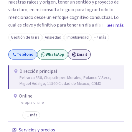
nuestras raíces y origen, tener un sentido y proyecto de
vida claro, en mi consulta te guio para lograr todo lo
mencionado desde un enfoque cognitivo conductual. Lo
cual es clave y definitivo para tener un día a día mucho
leer más
mas llevadero y productivo. Aún cuando también en base
Gestión de la ira
Ansiedad
Impulsividad
+7 más
a la problemática sugiero trabajar desde un enfoque
psicoanalítico.
Teléfono
WhatsApp
Email
Dirección principal
Petrarca 336, Chapultepec Morales, Polanco V Secc,
Miguel Hidalgo, 11560 Ciudad de México, CDMX
Online
Terapia online
+1 más
Servicios y precios