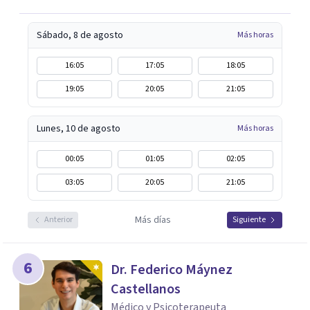
Sábado, 8 de agosto
Más horas
16:05
17:05
18:05
19:05
20:05
21:05
Lunes, 10 de agosto
Más horas
00:05
01:05
02:05
03:05
20:05
21:05
Más días
Anterior
Siguiente
6
Dr. Federico Máynez
Castellanos
Médico y Psicoterapeuta