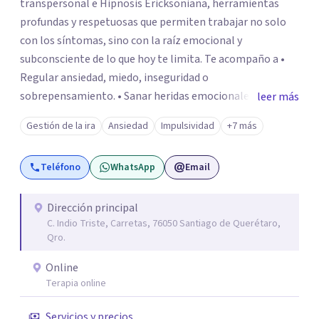
transpersonal e Hipnosis Ericksoniana, herramientas
profundas y respetuosas que permiten trabajar no solo
con los síntomas, sino con la raíz emocional y
subconsciente de lo que hoy te limita. Te acompaño a •
Regular ansiedad, miedo, inseguridad o
sobrepensamiento. • Sanar heridas emocionales y
leer más
fortalecer tu autoestima. . Comprender por qué repites
Gestión de la ira
Ansiedad
Impulsividad
+7 más
ciertos patrones o emociones. Puedes superar lo que te
preocupa y lograr tus objetivos más pronto de lo que
Teléfono
WhatsApp
Email
imaginas. Contáctame por Wahtsapp. Puedo ayudarte.
Dirección principal
C. Indio Triste, Carretas, 76050 Santiago de Querétaro,
Qro.
Online
Terapia online
Servicios y precios