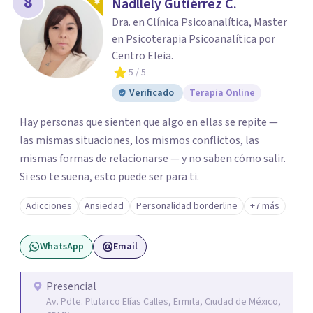
8
Nadllely Gutiérrez C.
Dra. en Clínica Psicoanalítica, Master
en Psicoterapia Psicoanalítica por
Centro Eleia.
5
/ 5
Verificado
Terapia Online
Hay personas que sienten que algo en ellas se repite —
las mismas situaciones, los mismos conflictos, las
mismas formas de relacionarse — y no saben cómo salir.
Si eso te suena, esto puede ser para ti.
Adicciones
Ansiedad
Personalidad borderline
+7 más
WhatsApp
Email
Presencial
Av. Pdte. Plutarco Elías Calles, Ermita, Ciudad de México,