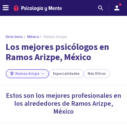
Directorio
México
Ramos Arizpe
ENCONTRAR MI TERAPEUTA
¿Necesitas ayuda para encontrar el
Los mejores psicólogos en
psicólogo adecuado?
Ramos Arizpe, México
Responde a unas breves preguntas y te ofreceremos
los profesionales que más se ajustan a tus
necesidades.
Ramos Arizpe
Especialidades
Más filtros
Responder cuestionario
Estos son los mejores profesionales en
los alrededores de
Ramos Arizpe
,
México