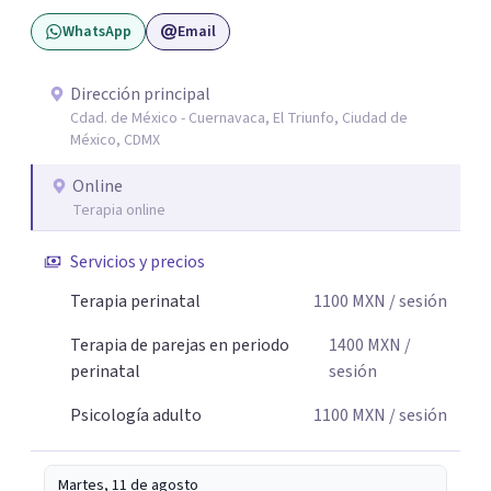
la historia de cada persona y el trabajo conjunto para
WhatsApp
Email
desarrollar herramientas que favorezcan el bienestar
emocional y una mejor calidad de vida. Creo firmemente
que buscar ayuda psicológica es un acto de valentía y
Dirección principal
Cdad. de México - Cuernavaca, El Triunfo, Ciudad de
autocuidado. Mi objetivo es acompañarte para que puedas
México, CDMX
comprender mejor lo que estás viviendo, fortalecer tus
recursos personales y construir una vida más plena y
Online
congruente con tus necesidades y valores.
Terapia online
Servicios y precios
Terapia perinatal
1100
MXN
/ sesión
Terapia de parejas en periodo
1400
MXN
/
perinatal
sesión
Psicología adulto
1100
MXN
/ sesión
Martes, 11 de agosto