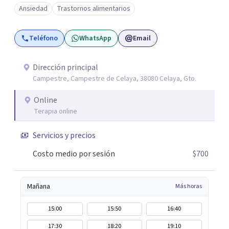
desarrollo de habilidades sociales y emocionales en
Ansiedad
Trastornos alimentarios
población infantil y juvenil. Me mantengo en constante
formación y actualización para brindar el
Teléfono
WhatsApp
Email
acompañamiento más efectivo a cada persona. Ofrezco
un espacio de apoyo, educación sobre salud mental y
alimentación consciente, adaptado a las necesidades de
Dirección principal
Campestre, Campestre de Celaya, 38080 Celaya, Gto.
cada paciente y su familia. Atiendo de forma online.
Puedes reservar tu primera sesión directamente desde mi
Online
perfil.
Terapia online
Servicios y precios
Costo medio por sesión
$700
Mañana
Más horas
15:00
15:50
16:40
17:30
18:20
19:10