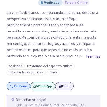
Verificado
Terapia Online
Llevo más de 6 años acompañando a personas desde una
perspectiva anticapacitista, con un enfoque
profundamente personalizado y adaptado a las
necesidades emocionales, mentales y psíquicas de cada
persona. Me considero un psicólogo diferente me gusta
reír contigo, celebrar tus logros y avances, y compartir
pedacitos de mí para que sepas que no estás solo. No
pretendo ser un ejemplo para nadie; soy una persona que
leer más
también sufre, llora, ríe y grita. Para mí, tu salud, tu paz y
Ansiedad
Trastornos del espectro autista
tu tranquilidad siempre estarán por encima de lo
Enfermedades crónicas
+7 más
económico. A lo largo de mi camino he cuestionado
muchas de las reglas rígidas que aprendí en la formación
Teléfono
WhatsApp
Email
tradicional, porque creo que antes que las técnicas se
necesita humanidad, presencia y una conexión real para
que el proceso terapéutico tenga sentido. Trabajo
Dirección principal
Ejido, Javier Rojo Gómez, Pachuca de Soto, Hgo.
especialmente con procesos de duelo Y psicooncología,