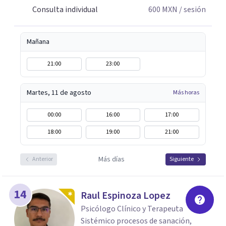
del fantasma y transferencia; Narcisismo, del mito a la
Consulta individual
600
MXN
/ sesión
Psicopatología; duelo y separación. Siempre abierta a
escucharte.
Mañana
21:00
23:00
Martes, 11 de agosto
Más horas
00:00
16:00
17:00
18:00
19:00
21:00
Más días
Anterior
Siguiente
14
Raul Espinoza Lopez
Psicólogo Clínico y Terapeuta
Sistémico procesos de sanación,