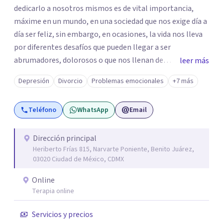
dedicarlo a nosotros mismos es de vital importancia,
máxime en un mundo, en una sociedad que nos exige día a
día ser feliz, sin embargo, en ocasiones, la vida nos lleva
por diferentes desafíos que pueden llegar a ser
abrumadores, dolorosos o que nos llenan de
leer más
preocupación al momento de tratar de resolverlos. Si
Depresión
Divorcio
Problemas emocionales
+7 más
sientes que estos desafíos, dificultan tu vida, te invito a
que exploremos juntos las situaciones que estás viviendo
Teléfono
WhatsApp
Email
en un espacio seguro, respetuoso, confiable y
confidencial para ti. Soy Maestra en Psicoanálisis,
egresada de Dimensión Psicoanalítica, Licenciada en
Dirección principal
Heriberto Frías 815, Narvarte Poniente, Benito Juárez,
Psicología por la UVM y Licenciada en Trabajo Social por
03020 Ciudad de México, CDMX
la UNAM. Cuento con los siguientes diplomados:
Introducción a la Lectura de Lacan: del sujeto al parletrè y
Online
Principales aportaciones al psicoanálisis con niños y
Terapia online
adolescentes. Además de varios cursos y talleres, entre
Servicios y precios
ellos: Abordaje Psicológico del Duelo Infantil, El objeto