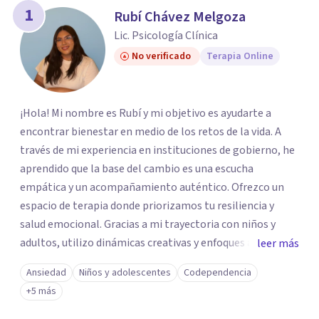
1
Rubí Chávez Melgoza
Lic. Psicología Clínica
No verificado
Terapia Online
¡Hola! Mi nombre es Rubí y mi objetivo es ayudarte a
encontrar bienestar en medio de los retos de la vida. A
través de mi experiencia en instituciones de gobierno, he
aprendido que la base del cambio es una escucha
empática y un acompañamiento auténtico. ​Ofrezco un
espacio de terapia donde priorizamos tu resiliencia y
salud emocional. Gracias a mi trayectoria con niños y
adultos, utilizo dinámicas creativas y enfoques adaptados
leer más
a tus necesidades específicas. Estoy aquí para escucharte
Ansiedad
Niños y adolescentes
Codependencia
y brindarte las herramientas necesarias para fortalecer
+5 más
tu paz mental.