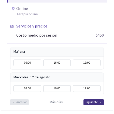
ofreciendo un espacio cercano, humano y libre de juicios.
Online
Si tú o algún familiar están atravesando un proceso
Terapia online
relacionado con cáncer, puedes escribirme por WhatsApp
para agendar una primera sesión gratuita. Y si estás
Servicios y precios
pasando por un momento difícil y necesitas hablar con
Costo medio por sesión
$450
alguien, también puedes contactarme: la primera
conversación no tiene costo.
Mañana
09:00
16:00
19:00
Miércoles, 12 de agosto
09:00
10:00
19:00
Más días
Anterior
Siguiente