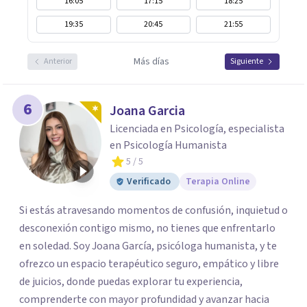
16:05
17:15
18:25
19:35
20:45
21:55
Más días
Anterior
Siguiente
6
Joana Garcia
Licenciada en Psicología, especialista
en Psicología Humanista
5
/ 5
Verificado
Terapia Online
Si estás atravesando momentos de confusión, inquietud o
desconexión contigo mismo, no tienes que enfrentarlo
en soledad. Soy Joana García, psicóloga humanista, y te
ofrezco un espacio terapéutico seguro, empático y libre
de juicios, donde puedas explorar tu experiencia,
comprenderte con mayor profundidad y avanzar hacia