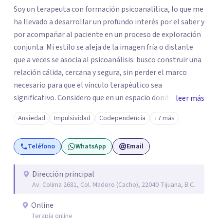
Soy un terapeuta con formación psicoanalítica, lo que me
ha llevado a desarrollar un profundo interés por el saber y
por acompañar al paciente en un proceso de exploración
conjunta. Mi estilo se aleja de la imagen fría o distante
que a veces se asocia al psicoanálisis: busco construir una
relación cálida, cercana y segura, sin perder el marco
necesario para que el vínculo terapéutico sea
significativo. Considero que en un espacio donde uno
leer más
puede sentirse acompañado y escuchado, es posible
Ansiedad
Impulsividad
Codependencia
+7 más
mirar con honestidad cómo nos vinculamos afuera, qué se
repite, qué duele, y qué puede transformarse. En mi
Teléfono
WhatsApp
Email
consultorio hay lugar para todo: risas, tristezas, enojos y
silencios; cada emoción tiene sentido y merece ser
escuchada. Si pudiste conectar con algo de esto,
Dirección principal
Av. Colima 2681, Col. Madero (Cacho), 22040 Tijuana, B.C.
mándame un mensaje y comencemos juntos a trabajar en
eso que has dejado de lado.
Online
Terapia online