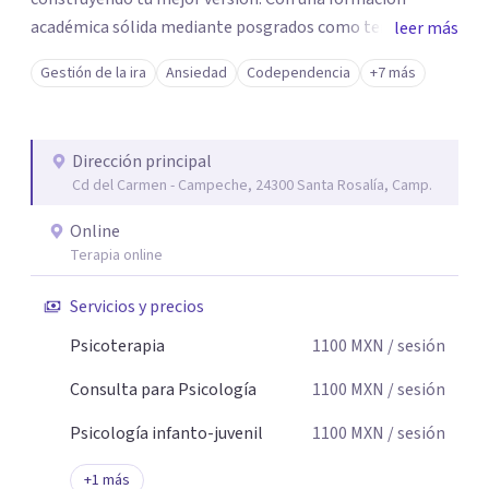
académica sólida mediante posgrados como terapeuta
leer más
breve, familiar e infantil, así como con respaldo
Gestión de la ira
Ansiedad
Codependencia
+7 más
profesional y experiencia clínica de más de 26 años y
personal te acompaño en el proceso con empatía
auténtica y comunicación clara y directa para darte
Dirección principal
seguridad emocional y una dirección firme de tu proceso
Cd del Carmen - Campeche, 24300 Santa Rosalía, Camp.
de cambio.
Online
Terapia online
Servicios y precios
Psicoterapia
1100
MXN
/ sesión
Consulta para Psicología
1100
MXN
/ sesión
Psicología infanto-juvenil
1100
MXN
/ sesión
+
1
más