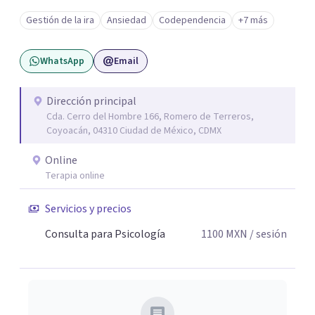
una forma de vida congruente y satisfactoria en mi, por la
Gestión de la ira
Ansiedad
Codependencia
+7 más
certeza de quien soy y de mis objetivos, que me han dado
el mando de mi existencia y este es mi objetivo para mis
WhatsApp
Email
pacientes en un ambiente de compresión y
descubrimientos de si mismos.
Dirección principal
Cda. Cerro del Hombre 166, Romero de Terreros,
Coyoacán, 04310 Ciudad de México, CDMX
Online
Terapia online
Servicios y precios
Consulta para Psicología
1100
MXN
/ sesión