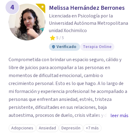
4
Melissa Hernández Berrones
Licenciada en Psicología por la
Universidad Autónoma Metropolitana
unidad Xochimilco
5
/ 5
Verificado
Terapia Online
Comprometida con brindar un espacio seguro, cálido y
libre de juicios para acompañar a las personas en
momentos de dificultad emocional, cambio o
crecimiento personal. Esto es lo que hago. A lo largo de
mi formación y experiencia profesional he acompañado a
personas que enfrentan ansiedad, estrés, tristeza
persistente, dificultades en sus relaciones, baja
autoestima, procesos de duelo, crisis vitales y desafíos
leer más
relacionados con la adaptación a nuevas etapas de la vida.
Adopciones
Ansiedad
Depresión
+7 más
Mi enfoque se basa en la escucha empática, el respeto por