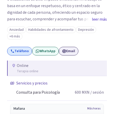
basa en un enfoque respetuoso, ético y centrado en la
dignidad de cada persona, ofreciendo un espacio seguro
para escuchar, comprender y acompañar tus procesos
leer más
emocionales a tu propio ritmo. Creo firmemente en la
Ansiedad
Habilidades de afrontamiento
Depresión
importancia de construir juntos herramientas que
+6 más
fortalezcan el bienestar, la autonomía y el sentido de
vida. Será un gusto acompañarte en este proceso. Quedo
Teléfono
WhatsApp
Email
atento para resolver cualquier duda y acordar una cita. Un
abrazo, Pedro Gilberto Lobato Cruz Psicólogo
Online
Terapia online
Servicios y precios
Consulta para Psicología
600
MXN
/ sesión
Mañana
Más horas