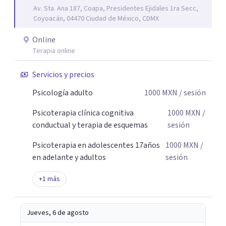
Av. Sta. Ana 187, Coapa, Presidentes Ejidales 1ra Secc,
límites saludables, mejorar sus relaciones y afrontar los
Coyoacán, 04470 Ciudad de México, CDMX
desafíos de la vida con mayor seguridad y equilibrio. Será
un privilegio acompañarte en este camino hacia una vida
Online
con mayor bienestar y tranquilidad.
Terapia online
Servicios y precios
Psicología adulto
1000
MXN
/ sesión
Psicoterapia clínica cognitiva
1000
MXN
/
conductual y terapia de esquemas
sesión
Psicoterapia en adolescentes 17años
1000
MXN
/
en adelante y adultos
sesión
+
1
más
Jueves, 6 de agosto