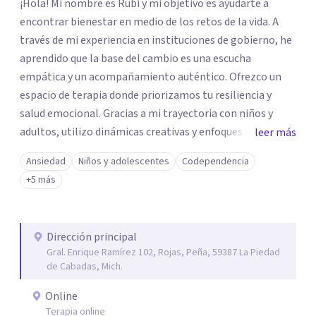
¡Hola! Mi nombre es Rubí y mi objetivo es ayudarte a
encontrar bienestar en medio de los retos de la vida. A
través de mi experiencia en instituciones de gobierno, he
aprendido que la base del cambio es una escucha
empática y un acompañamiento auténtico. ​Ofrezco un
espacio de terapia donde priorizamos tu resiliencia y
salud emocional. Gracias a mi trayectoria con niños y
adultos, utilizo dinámicas creativas y enfoques adaptados
leer más
a tus necesidades específicas. Estoy aquí para escucharte
Ansiedad
Niños y adolescentes
Codependencia
y brindarte las herramientas necesarias para fortalecer
+5 más
tu paz mental.
Dirección principal
Gral. Enrique Ramírez 102, Rojas, Peña, 59387 La Piedad
de Cabadas, Mich.
Online
Terapia online