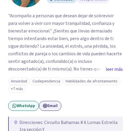
"Acompaño a personas que desean dejar de sobrevivir
para volver a vivir con mayor tranquilidad, confianza y
bienestar emocional." ¿Sientes que llevas demasiado
tiempo intentando estar bien, pero algo dentro de ti
sigue doliendo? La ansiedad, el estrés, una pérdida, los
conflictos de pareja o los cambios de vida pueden hacerte
sentir agotado(a), confundido(a) o incluso
desconectado(a) de ti mismo(a). No tienes que enfrentar
leer más
este proceso en soledad. Te ofrezco un espacio seguro,
Ansiedad
Codependencia
Habilidades de afrontamiento
libre de juicios y basado en la empatía, el respeto y la
+7 más
confidencialidad, donde juntos comprenderemos qué está
ocurriendo y trabajaremos con herramientas respaldadas
WhatsApp
Email
por la evidencia para ayudarte a recuperar tu bienestar.
Acompaño a adolescentes (desde los 17 años), adultos y
parejas que desean superar la ansiedad, la depresión, el
Direcciones: Circuito Bahamas # 6 Lomas Estrella
1ra sección Y
estrés, los duelos, fortalecer su autoestima, establecer