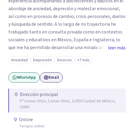
experiencia acompañando a adolescentes y adultos en el
abordaje de ansiedad, depresión y malestar emocional,
así como en procesos de cambio, crisis personales, duelos
y búsqueda de sentido. A lo largo de mi trayectoria he
trabajado tanto en consulta privada como en contextos
sociales y educativos en México, España e Inglaterra, lo
que me ha permitido desarrollar una mirada amplia,
leer más
sensible y profundamente humana del sufrimiento
Ansiedad
Depresión
Divorcio
+7 más
psicológico. Trabajo desde un enfoque integral que
combina la Psicología Existencial, la Logoterapia, el
WhatsApp
Email
Análisis Conductual y la Terapia Dialéctico Conductual.
Este enfoque me permite acompañar de manera efectiva
a personas que atraviesan ansiedad persistente, estados
Dirección principal
P.º Lomas Altas, Lomas Altas, 11950 Ciudad de México,
depresivos, agotamiento emocional, pensamientos
CDMX
negativos recurrentes o dificultades para regular sus
emociones, integrando herramientas basadas en
Online
evidencia con una comprensión profunda de la historia y
Terapia online
el contexto de cada persona.