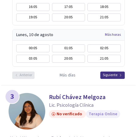
16:05
17:05
18:05
19:05
20:05
21:05
Lunes, 10 de agosto
Más horas
00:05
01:05
02:05
03:05
20:05
21:05
Más días
Anterior
Siguiente
3
Rubí Chávez Melgoza
Lic. Psicología Clínica
No verificado
Terapia Online