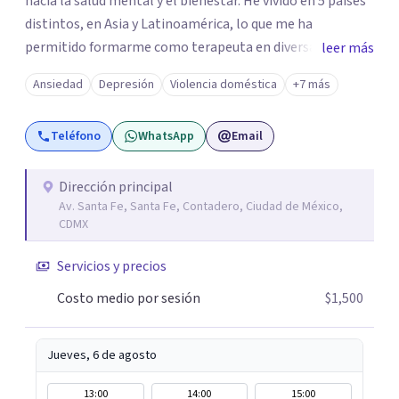
hacia la salud mental y el bienestar. He vivido en 5 países
distintos, en Asia y Latinoamérica, lo que me ha
permitido formarme como terapeuta en diversas
leer más
técnicas e idiomas y trabajar con personas de un amplio
Ansiedad
Depresión
Violencia doméstica
+7 más
espectro de culturas, historias y profesiones. Al ser
promotora de Mindfulness como habilitador para una
Teléfono
WhatsApp
Email
vida más satisfactoria, mi proceso de psicoterapia se
apoya en cimientos de Conciencia Plena y Compasión
para explorar tus procesos mentales y emocionales con
Dirección principal
Av. Santa Fe, Santa Fe, Contadero, Ciudad de México,
mayor claridad, perspectiva y amabilidad.
CDMX
Servicios y precios
Costo medio por sesión
$1,500
Jueves, 6 de agosto
13:00
14:00
15:00