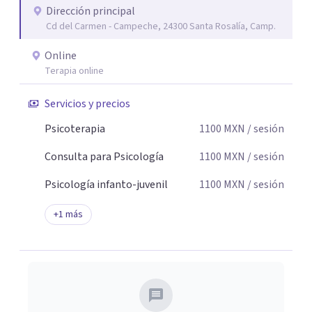
Dirección principal
seguridad emocional y una dirección firme de tu proceso
Cd del Carmen - Campeche, 24300 Santa Rosalía, Camp.
de cambio.
Online
Terapia online
Servicios y precios
Psicoterapia
1100
MXN
/ sesión
Consulta para Psicología
1100
MXN
/ sesión
Psicología infanto-juvenil
1100
MXN
/ sesión
+
1
más