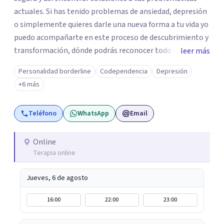
actuales. Si has tenido problemas de ansiedad, depresión
o simplemente quieres darle una nueva forma a tu vida yo
puedo acompañarte en este proceso de descubrimiento y
transformación, dónde podrás reconocer todo aquello
leer más
que te ha aqueja. Así que si buscas un espacio de compañía
Personalidad borderline
Codependencia
Depresión
seguro respetuoso y fraternal yo puedo acompañarte.
+6 más
Teléfono
WhatsApp
Email
Online
Terapia online
Jueves, 6 de agosto
16:00
22:00
23:00