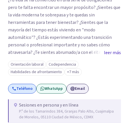
¿Tu vida se ha convertido en una serie de obligaciones
pero te falta encontrar un mayor propósito? ¿Sientes que
la vida moderna te sobrepasa y te quedas sin
herramientas para tener bienestar? ¿Sientes que la
mayoría del tiempo estás viviendo en "modo
automático"? ¿Estás experimentando una transición
personal o profesional importante y no sabes cómo
atravesarla? ¿Te sientes abrumado/a con el ritmo de tu
leer más
día a día y te preguntas si hay una mejor manera de vivir?
Orientación laboral
Codependencia
¿Aunque no estás deprimido/a sientes que te gustaría
Habilidades de afrontamiento
+7 más
potenciar tu capacidad de bienestar? Hola, Soy
Mariangela Rodriguez Badel. Uno de mis propósitos de
Teléfono
WhatsApp
Email
vida es impactar positivamente la vida de jóvenes y
adultos. Lo hago entendiendo el “mundo” que es cada
uno/a y acompañándolo/as a encontrar herramientas
Sesiones en persona y en línea
P.º de los Tamarindos 384, Granjas Palo Alto, Cuajimalpa
que les permitan conectar con su vida de maneras
de Morelos, 05110 Ciudad de México, CDMX
diferentes y avanzar hacia donde lo necesitan. Hago
procesos de terapia y coaching individual en línea o de