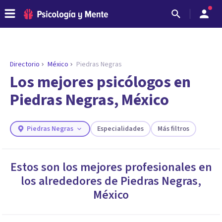
Directorio
México
Piedras Negras
ENCONTRAR MI TERAPEUTA
¿Necesitas ayuda para encontrar el
Los mejores psicólogos en
psicólogo adecuado?
Piedras Negras, México
Responde a unas breves preguntas y te ofreceremos
los profesionales que más se ajustan a tus
necesidades.
Piedras Negras
Especialidades
Más filtros
Responder cuestionario
Estos son los mejores profesionales en
los alrededores de
Piedras Negras
,
México