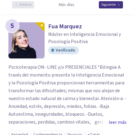
Más días
Anterior
Siguiente
5
Fua Marquez
Máster en Inteligencia Emocional y
Psicología Positiva
Verificado
Pscicoterapia ON- LINE y/o PRESENCIALES *Bilingüe A
través del momento presente la Inteligencia Emocional
y la Psicología Positiva proporcionan herramientas para
transformar las dificultades; mismas que nos alejan de
nuestro estado natural de calma y bienestar. Atención a: -
Ansiedad, estrés, depresión, miedos, fobias. -Baja
Autoestima, inseguridades, bloqueos. -Duelos,
separaciones, perdidas, cambios vitales, gestión de
leer más
emociones, tristeza, ira, soledad. Si deseas resolver una
Ansiedad
Codependencia
Divorcio
+7 más