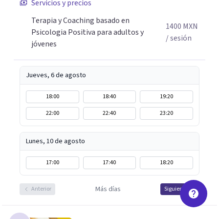
Servicios y precios
manera presencial en la Ciudad de México.
Terapia y Coaching basado en
Adicionalmente enseño herramientas de psicología
1400
MXN
Psicologia Positiva para adultos y
positiva y bienestar a grupos y equipos.
/ sesión
jóvenes
Jueves, 6 de agosto
18:00
18:40
19:20
22:00
22:40
23:20
Lunes, 10 de agosto
17:00
17:40
18:20
Más días
Anterior
Siguiente