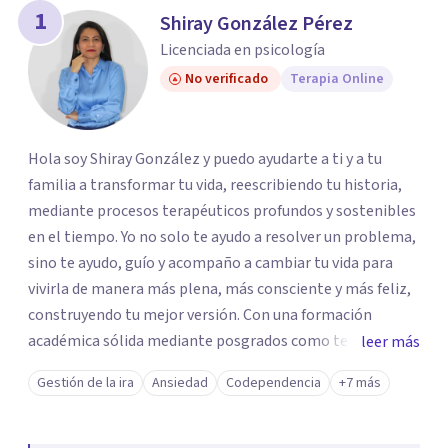
1
Shiray González Pérez
Licenciada en psicología
No verificado
Terapia Online
Hola soy Shiray González y puedo ayudarte a ti y a tu
familia a transformar tu vida, reescribiendo tu historia,
mediante procesos terapéuticos profundos y sostenibles
en el tiempo. Yo no solo te ayudo a resolver un problema,
sino te ayudo, guío y acompaño a cambiar tu vida para
vivirla de manera más plena, más consciente y más feliz,
construyendo tu mejor versión. Con una formación
académica sólida mediante posgrados como terapeuta
leer más
breve, familiar e infantil, así como con respaldo
Gestión de la ira
Ansiedad
Codependencia
+7 más
profesional y experiencia clínica de más de 26 años y
personal te acompaño en el proceso con empatía
auténtica y comunicación clara y directa para darte