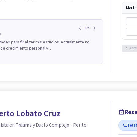
Marte
1
/
4
z
ades para finalizar mis estudios. Actualmente no
de crecimiento personal y...
Ante
erto Lobato Cruz
Rese
lista en Trauma y Duelo Complejo - Perito
Telé