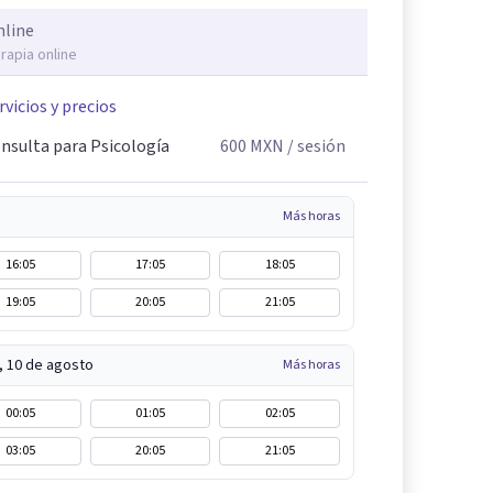
nline
rapia online
rvicios y precios
nsulta para Psicología
600
MXN
/ sesión
Más horas
16:05
17:05
18:05
19:05
20:05
21:05
, 10 de agosto
Más horas
00:05
01:05
02:05
03:05
20:05
21:05