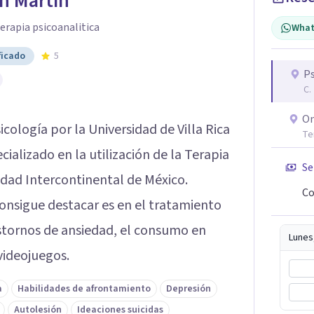
n Martin
erapia psicoanalitica
What
ficado
5
Ps
C.
On
icología por la Universidad de Villa Rica
Te
ializado en la utilización de la Terapia
Se
idad Intercontinental de México.
Co
onsigue destacar es en el tratamiento
astornos de ansiedad, el consumo en
Lunes
 videojuegos.
a
Habilidades de afrontamiento
Depresión
Autolesión
Ideaciones suicidas