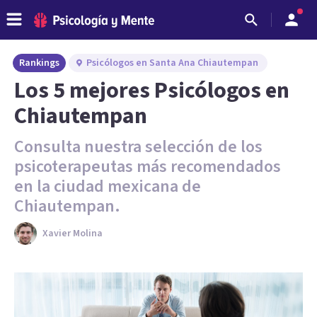
Rankings
Psicólogos en Santa Ana Chiautempan
Los 5 mejores Psicólogos en
Chiautempan
Consulta nuestra selección de los
psicoterapeutas más recomendados
en la ciudad mexicana de
Chiautempan.
Xavier Molina