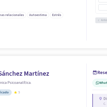
as relacionales
Autoestima
Estrés
Ante
 Sánchez Martínez
Rese
nica Psicoanalítica.
What
ficado
5
Di
C.