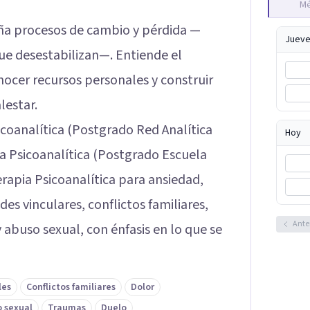
Mé
a procesos de cambio y pérdida —
Jueve
 que desestabilizan—. Entiende el
nocer recursos personales y construir
lestar.
icoanalítica (Postgrado Red Analítica
Hoy
a Psicoanalítica (Postgrado Escuela
erapia Psicoanalítica para ansiedad,
es vinculares, conflictos familiares,
Ante
abuso sexual, con énfasis en lo que se
les
Conflictos familiares
Dolor
 sexual
Traumas
Duelo