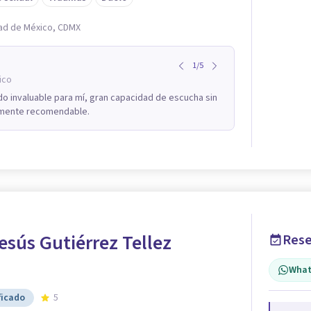
udad de México, CDMX
1
/
5
ico
o invaluable para mí, gran capacidad de escucha sin
almente recomendable.
esús Gutiérrez Tellez
Rese
What
ficado
5