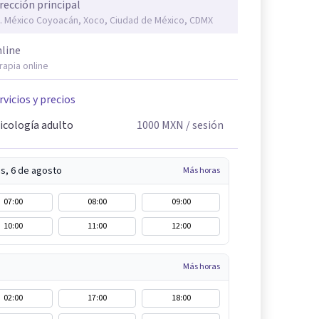
rección principal
. México Coyoacán, Xoco, Ciudad de México, CDMX
line
rapia online
rvicios y precios
icología adulto
1000
MXN
/ sesión
s, 6 de agosto
Más horas
07:00
08:00
09:00
10:00
11:00
12:00
Más horas
02:00
17:00
18:00