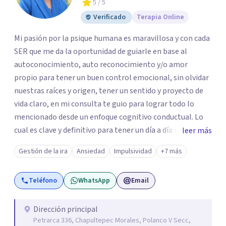
5
/ 5
Verificado
Terapia Online
Mi pasión por la psique humana es maravillosa y con cada
SER que me da la oportunidad de guiarle en base al
autoconocimiento, auto reconocimiento y/o amor
propio para tener un buen control emocional, sin olvidar
nuestras raíces y origen, tener un sentido y proyecto de
vida claro, en mi consulta te guio para lograr todo lo
mencionado desde un enfoque cognitivo conductual. Lo
cual es clave y definitivo para tener un día a día mucho
leer más
mas llevadero y productivo. Aún cuando también en base
Gestión de la ira
Ansiedad
Impulsividad
+7 más
a la problemática sugiero trabajar desde un enfoque
psicoanalítico.
Teléfono
WhatsApp
Email
Dirección principal
Petrarca 336, Chapultepec Morales, Polanco V Secc,