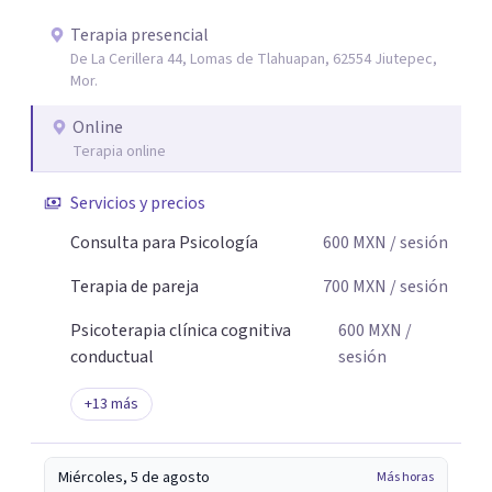
y sin juicios: aquí tú eres el protagonista de tu proceso, y
mi labor es escucharte con atención, acompañarte a dar
Terapia presencial
De La Cerillera 44, Lomas de Tlahuapan, 62554 Jiutepec,
sentido a lo que vives y construir juntos caminos hacia tu
Mor.
bienestar. Gracias por confiar en este camino.`
Online
Terapia online
Servicios y precios
Consulta para Psicología
600
MXN
/ sesión
Terapia de pareja
700
MXN
/ sesión
Psicoterapia clínica cognitiva
600
MXN
/
conductual
sesión
+
13
más
Miércoles, 5 de agosto
Más horas