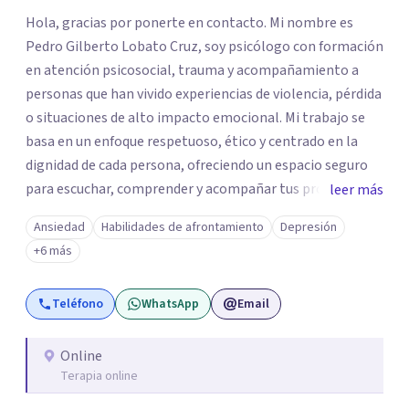
Hola, gracias por ponerte en contacto. Mi nombre es
Pedro Gilberto Lobato Cruz, soy psicólogo con formación
en atención psicosocial, trauma y acompañamiento a
personas que han vivido experiencias de violencia, pérdida
o situaciones de alto impacto emocional. Mi trabajo se
basa en un enfoque respetuoso, ético y centrado en la
dignidad de cada persona, ofreciendo un espacio seguro
para escuchar, comprender y acompañar tus procesos
leer más
emocionales a tu propio ritmo. Creo firmemente en la
Ansiedad
Habilidades de afrontamiento
Depresión
importancia de construir juntos herramientas que
+6 más
fortalezcan el bienestar, la autonomía y el sentido de
vida. Será un gusto acompañarte en este proceso. Quedo
Teléfono
WhatsApp
Email
atento para resolver cualquier duda y acordar una cita. Un
abrazo, Pedro Gilberto Lobato Cruz Psicólogo
Online
Terapia online