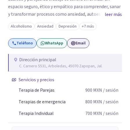
espacio seguro, ético y empático para comprender, sanar
y transformar procesos como ansiedad, autoestima,
leer más
duelos, conflictos familiares y crisis personales.
Alcoholismo
Ansiedad
Depresión
+7 más
Acompaña desde una mirada humana e integral,
favoreciendo el autoconocimiento, la regulación
Teléfono
WhatsApp
Email
emocional y el equilibrio interno. 💖 💕 💫 🔥 🌹 Como
sexóloga, especializada en Sexualidad Humana
consciente, saludable y respetuosa. Acompaña procesos
Dirección principal
C. Carnero 5531, Arboledas, 45070 Zapopan, Jal.
relacionados con identidad sexual, educación sexual,
placer, vínculos afectivos, comunicación íntima y
Servicios y precios
sanación de la historia sexual personal. Su enfoque
integra cuerpo, emociones y conciencia, promoviendo
Terapia de Parejas
900
MXN
/ sesión
una vivencia de la sexualidad libre de culpa y en armonía
Terapias de emergencia
800
MXN
/ sesión
con el bienestar emocional. ✨ “Acompaño el alma a
sanar, recordando el equilibrio entre mente, cuerpo,
Terapia Individual
700
MXN
/ sesión
emociones y energía, desde una presencia amorosa y
consciente.” 💫