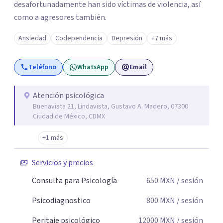
desafortunadamente han sido víctimas de violencia, así
como a agresores también.
Ansiedad
Codependencia
Depresión
+7 más
Teléfono
WhatsApp
Email
Atención psicológica
Buenavista 21, Lindavista, Gustavo A. Madero, 07300
Ciudad de México, CDMX
+1 más
Servicios y precios
Consulta para Psicología
650
MXN
/ sesión
Psicodiagnostico
800
MXN
/ sesión
Peritaje psicológico
12000
MXN
/ sesión