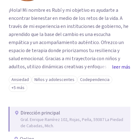
¡Hola! Mi nombre es Rubí y mi objetivo es ayudarte a
encontrar bienestar en medio de los retos de la vida. A
través de mi experiencia en instituciones de gobierno, he
aprendido que la base del cambio es una escucha
empática y un acompañamiento auténtico. ​Ofrezco un
espacio de terapia donde priorizamos tu resiliencia y
salud emocional. Gracias a mi trayectoria con niños y
adultos, utilizo dinámicas creativas y enfoques adaptados
leer más
a tus necesidades específicas. Estoy aquí para escucharte
Ansiedad
Niños y adolescentes
Codependencia
y brindarte las herramientas necesarias para fortalecer
+5 más
tu paz mental.
Dirección principal
Gral. Enrique Ramírez 102, Rojas, Peña, 59387 La Piedad
de Cabadas, Mich.