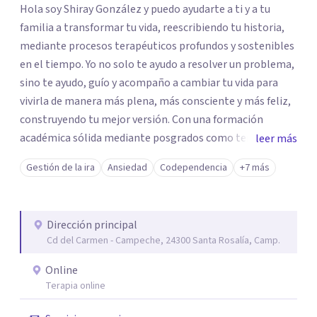
Hola soy Shiray González y puedo ayudarte a ti y a tu
familia a transformar tu vida, reescribiendo tu historia,
mediante procesos terapéuticos profundos y sostenibles
en el tiempo. Yo no solo te ayudo a resolver un problema,
sino te ayudo, guío y acompaño a cambiar tu vida para
vivirla de manera más plena, más consciente y más feliz,
construyendo tu mejor versión. Con una formación
académica sólida mediante posgrados como terapeuta
leer más
breve, familiar e infantil, así como con respaldo
Gestión de la ira
Ansiedad
Codependencia
+7 más
profesional y experiencia clínica de más de 26 años y
personal te acompaño en el proceso con empatía
auténtica y comunicación clara y directa para darte
Dirección principal
seguridad emocional y una dirección firme de tu proceso
Cd del Carmen - Campeche, 24300 Santa Rosalía, Camp.
de cambio.
Online
Terapia online