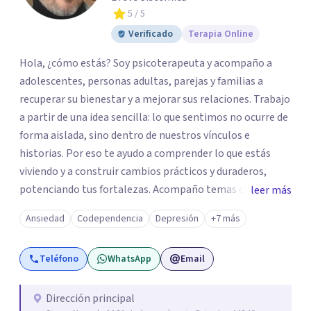
5
/ 5
Verificado
Terapia Online
Hola, ¿cómo estás? Soy psicoterapeuta y acompaño a
adolescentes, personas adultas, parejas y familias a
recuperar su bienestar y a mejorar sus relaciones. Trabajo
a partir de una idea sencilla: lo que sentimos no ocurre de
forma aislada, sino dentro de nuestros vínculos e
historias. Por eso te ayudo a comprender lo que estás
viviendo y a construir cambios prácticos y duraderos,
potenciando tus fortalezas. Acompaño temas como
leer más
ansiedad, depresión, duelo, autoestima, estrés laboral y
Ansiedad
Codependencia
Depresión
+7 más
dificultades de pareja o familia. Brindo psicoterapia
presencial en Guadalajara y también en línea. Si sientes
Teléfono
WhatsApp
Email
que es momento de dar el primer paso, puedes agendar
tu cita desde aquí. Será un gusto acompañarte. Servicios: -
Psicoterapia individual -Terapia familiar -Terapia de
Dirección principal