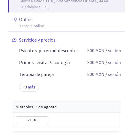
Sierra Nevada 1191, Independencia Oriente, 44340
pareja -Terapia con adolescentes
Guadalajara, Jal.
Online
Terapia online
Servicios y precios
Psicoterapia en adolescentes
800
MXN
/ sesión
Primera visita Psicología
800
MXN
/ sesión
Terapia de pareja
900
MXN
/ sesión
+
3
más
Miércoles, 5 de agosto
21:00