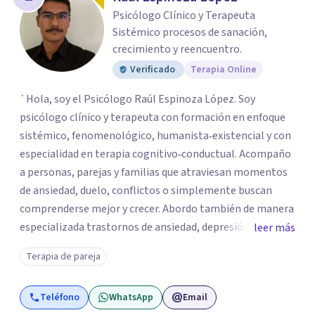
los profesionales que más se ajustan a tus
Psicólogo Clínico y Terapeuta
necesidades.
Sistémico procesos de sanación,
Responder cuestionario
crecimiento y reencuentro.
Verificado
Terapia Online
`Hola, soy el Psicólogo Raúl Espinoza López. Soy
psicólogo clínico y terapeuta con formación en enfoque
sistémico, fenomenológico, humanista‑existencial y con
especialidad en terapia cognitivo‑conductual. Acompaño
a personas, parejas y familias que atraviesan momentos
de ansiedad, duelo, conflictos o simplemente buscan
comprenderse mejor y crecer. Abordo también de manera
especializada trastornos de ansiedad, depresión,
leer más
trastornos de atención e hiperactividad, trastornos del
Terapia de pareja
estado de ánimo, problemas emocionales y
conductuales, así como dificultades en el manejo del
Teléfono
WhatsApp
Email
estrés y las emociones. Mi espacio es seguro, respetuoso