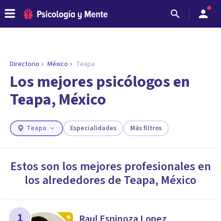
Directorio
México
Teapa
Los mejores psicólogos en
Teapa, México
Teapa
Especialidades
Más filtros
Estos son los mejores profesionales en
los alrededores de
Teapa
,
México
ENCONTRAR MI TERAPEUTA
¿Necesitas ayuda para encontrar el
psicólogo adecuado?
Responde a unas breves preguntas y te ofreceremos
1
Raul Espinoza Lopez