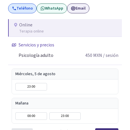
con una formación continua, actualmente curso una
Teléfono
WhatsApp
Email
Maestría en Psicoterapia Psicoanalítica, fortaleciendo mi
práctica clínica y las herramientas con las que acompaño
a mis pacientes.
Online
Terapia online
Servicios y precios
Psicología adulto
450
MXN
/ sesión
Miércoles, 5 de agosto
23:00
Mañana
00:00
23:00