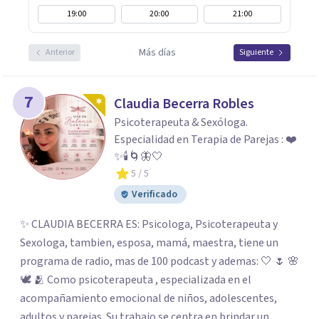
19:00
20:00
21:00
Más días
Anterior
Siguiente
7
Claudia Becerra Robles
Psicoterapeuta & Sexóloga.
Especialidad en Terapia de Parejas : ❤️
✨🕯️🌀🦋🤍
5
/ 5
Verificado
✨ CLAUDIA BECERRA ES: Psicologa, Psicoterapeuta y
Sexologa, tambien, esposa, mamá, maestra, tiene un
programa de radio, mas de 100 podcast y ademas: 🤍 🌷 🌸
🕊️ 🫂 Como psicoterapeuta , especializada en el
acompañamiento emocional de niños, adolescentes,
adultos y parejas. Su trabajo se centra en brindar un