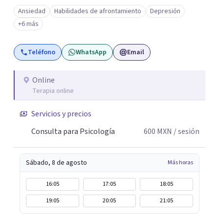
emocionales a tu propio ritmo. Creo firmemente en la
Ansiedad
Habilidades de afrontamiento
Depresión
importancia de construir juntos herramientas que
+6 más
fortalezcan el bienestar, la autonomía y el sentido de
vida. Será un gusto acompañarte en este proceso. Quedo
Teléfono
WhatsApp
Email
atento para resolver cualquier duda y acordar una cita. Un
abrazo, Pedro Gilberto Lobato Cruz Psicólogo
Online
Terapia online
Servicios y precios
Consulta para Psicología
600
MXN
/ sesión
Sábado, 8 de agosto
Más horas
16:05
17:05
18:05
19:05
20:05
21:05