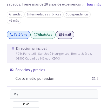
sábados. Tiene más de 20 años de experiencia profesional
leer más
como psicoterapeuta. Inició el trabajo en línea hace 16
Ansiedad
Enfermedades crónicas
Codependencia
años, con pacientes que por motivos de trabajo o
+7 más
estudios viven en el extranjero o aquellos que viven en el
interior de la república. Actualmente, la experiencia de la
Teléfono
WhatsApp
Email
pandemia permitió que los pacientes locales
experimentaran la experiencia de la psicoterapia en
línea, la cual ha demostrado su efectividad.
Dirección principal
Félix Parra 165, San José Insurgentes, Benito Juárez,
03900 Ciudad de México, CDMX
Servicios y precios
Costo medio por sesión
$1.2
Hoy
23:00