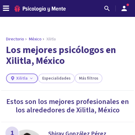
Directorio
México
Xilitla
Los mejores psicólogos en
Xilitla, México
Xilitla
Especialidades
Más filtros
Estos son los mejores profesionales en
los alrededores de
Xilitla
,
México
ENCONTRAR MI TERAPEUTA
¿Necesitas ayuda para encontrar el
psicólogo adecuado?
Responde a unas breves preguntas y te ofreceremos
1
Shiray González Pérez