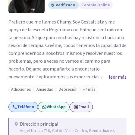
Verificado
Terapia Online
Prefiero que me llames Chamy. Soy Gestaltista y me
apoyo de la escuela Rogeriana con Enfoque centrado en
la persona. Sé que para muchos hay resistencia hacia una
sesión de terapia. Creéme, todos tenemos la capacidad de
comprendernos a nosotros mismos y resolver nuestros
problemas, pero a veces no vemos el camino para
hacerlo. Déjame acompañarte a encontrarlo
nuevamente. Exploraremos tus experiencias y
leer más
emociones; encontrar en la novedad otra forma de
Adicciones
Ansiedad
Depresión
+7 más
responder a ellas y enfrentarlas hoy es a lo que te invito.
Reinventarse es una opción. La relación que
Teléfono
WhatsApp
Email
construyamos tú y yo basada en la confianza, honestidad
y diálogo es lo que nos permitirá avanzar y sanar.
Aceptación y cambio a través de la empatía con nosotros
Dirección principal
Angel Urraza 718, Col del Valle Centro, Benito Juárez,
y el mundo. Un ambiente que no juzga, un lugar seguro