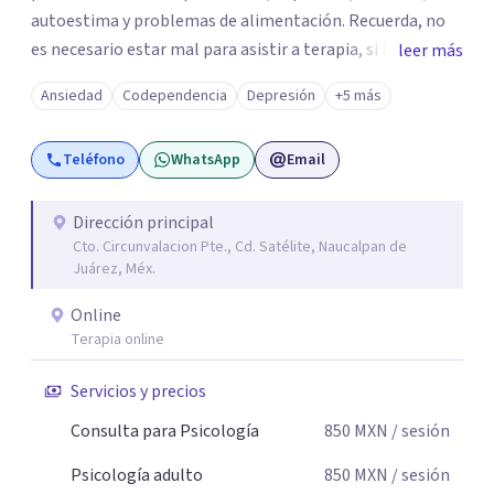
autoestima y problemas de alimentación. Recuerda, no
es necesario estar mal para asistir a terapia, si tienes una
leer más
duda sobre tu vida o sobre como te sientes, basta para
Ansiedad
Codependencia
Depresión
+5 más
empezar un viaje invaluable. ¡No dudes en contactarme
para agendar tu primera cita, con gusto te acompañaré
Teléfono
WhatsApp
Email
en este proceso!
Dirección principal
Cto. Circunvalacion Pte., Cd. Satélite, Naucalpan de
Juárez, Méx.
Online
Terapia online
Servicios y precios
Consulta para Psicología
850
MXN
/ sesión
Psicología adulto
850
MXN
/ sesión