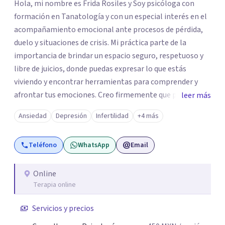
Hola, mi nombre es Frida Rosiles y Soy psicóloga con
formación en Tanatología y con un especial interés en el
acompañamiento emocional ante procesos de pérdida,
duelo y situaciones de crisis. Mi práctica parte de la
importancia de brindar un espacio seguro, respetuoso y
libre de juicios, donde puedas expresar lo que estás
viviendo y encontrar herramientas para comprender y
afrontar tus emociones. Creo firmemente que pedir ayuda
leer más
psicológica no significa tener todas las respuestas, sino
Ansiedad
Depresión
Infertilidad
+4 más
permitirse contar con un espacio para detenerse,
comprender lo que sucede y comenzar a construir nuevas
Teléfono
WhatsApp
Email
formas de afrontar aquello que nos está generando
malestar. Será un gusto acompañarte en este proceso.
Online
Terapia online
Servicios y precios