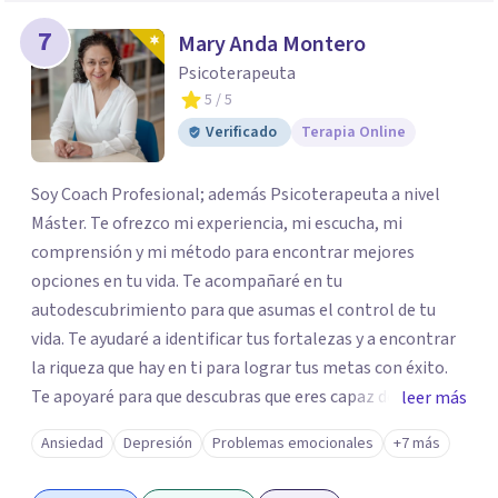
7
Mary Anda Montero
Psicoterapeuta
5
/ 5
Verificado
Terapia Online
Soy Coach Profesional; además Psicoterapeuta a nivel
Máster. Te ofrezco mi experiencia, mi escucha, mi
comprensión y mi método para encontrar mejores
opciones en tu vida. Te acompañaré en tu
autodescubrimiento para que asumas el control de tu
vida. Te ayudaré a identificar tus fortalezas y a encontrar
la riqueza que hay en ti para lograr tus metas con éxito.
Te apoyaré para que descubras que eres capaz de
leer más
convertir los problemas en oportunidades Tú tienes
Ansiedad
Depresión
Problemas emocionales
+7 más
derecho a vivir con bienestar, sin culpas, sin
remordimientos y en plenitud. Con amor propio todo es