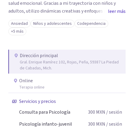
salud emocional. Gracias a mi trayectoria con niños y
adultos, utilizo dinámicas creativas y enfoques adaptados
leer más
a tus necesidades específicas. Estoy aquí para escucharte
Ansiedad
Niños y adolescentes
Codependencia
y brindarte las herramientas necesarias para fortalecer
+5 más
tu paz mental.
Dirección principal
Gral. Enrique Ramírez 102, Rojas, Peña, 59387 La Piedad
de Cabadas, Mich.
Online
Terapia online
Servicios y precios
Consulta para Psicología
300
MXN
/ sesión
Psicología infanto-juvenil
300
MXN
/ sesión