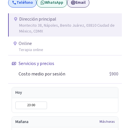
Teléfono
WhatsApp
Email
posible. En el viaje de tu vida. ¿Te das cuenta que tienes
fortalezas que te han llevado a alcanzar metas y
objetivos pero también hay momentos en los que has
Dirección principal
Montecito 38, Nápoles, Benito Juárez, 03810 Ciudad de
experimentado situaciones que no te favorecen y te
México, CDMX
gustaría que fueran diferentes? Pedir ayuda es el primer
paso para encontrar soluciones.
Online
Terapia online
Servicios y precios
Costo medio por sesión
$900
Hoy
23:00
Mañana
Más horas