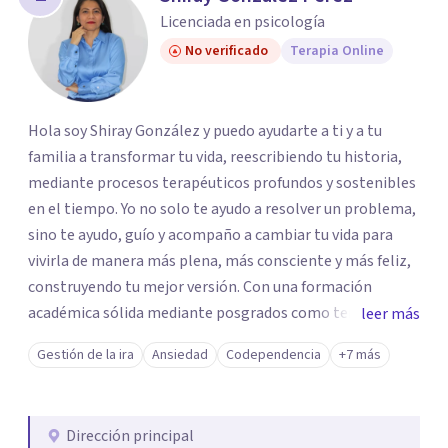
los profesionales que más se ajustan a tus
Licenciada en psicología
necesidades.
No verificado
Terapia Online
Responder cuestionario
Hola soy Shiray González y puedo ayudarte a ti y a tu
familia a transformar tu vida, reescribiendo tu historia,
mediante procesos terapéuticos profundos y sostenibles
en el tiempo. Yo no solo te ayudo a resolver un problema,
sino te ayudo, guío y acompaño a cambiar tu vida para
vivirla de manera más plena, más consciente y más feliz,
construyendo tu mejor versión. Con una formación
académica sólida mediante posgrados como terapeuta
leer más
breve, familiar e infantil, así como con respaldo
Gestión de la ira
Ansiedad
Codependencia
+7 más
profesional y experiencia clínica de más de 26 años y
personal te acompaño en el proceso con empatía
auténtica y comunicación clara y directa para darte
Dirección principal
seguridad emocional y una dirección firme de tu proceso