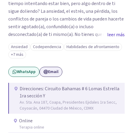
tiempo intentando estar bien, pero algo dentro de ti
sigue doliendo? La ansiedad, el estrés, una pérdida, los
conflictos de pareja o los cambios de vida pueden hacerte
sentir agotado(a), confundido(a) o incluso
desconectado(a) de ti mismo(a). No tienes que enfrentar
leer más
este proceso en soledad. Te ofrezco un espacio seguro,
Ansiedad
Codependencia
Habilidades de afrontamiento
libre de juicios y basado en la empatía, el respeto y la
+7 más
confidencialidad, donde juntos comprenderemos qué está
ocurriendo y trabajaremos con herramientas respaldadas
WhatsApp
Email
por la evidencia para ayudarte a recuperar tu bienestar.
Acompaño a adolescentes (desde los 17 años), adultos y
parejas que desean superar la ansiedad, la depresión, el
Direcciones: Circuito Bahamas # 6 Lomas Estrella
1ra sección Y
estrés, los duelos, fortalecer su autoestima, establecer
Av. Sta. Ana 187, Coapa, Presidentes Ejidales 1ra Secc,
límites saludables, mejorar sus relaciones y afrontar los
Coyoacán, 04470 Ciudad de México, CDMX
desafíos de la vida con mayor seguridad y equilibrio. Será
un privilegio acompañarte en este camino hacia una vida
Online
con mayor bienestar y tranquilidad.
Terapia online