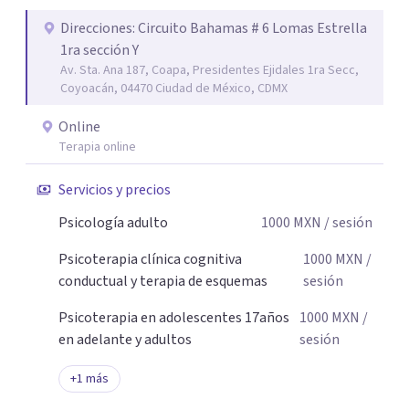
Acompaño a adolescentes (desde los 17 años), adultos y
parejas que desean superar la ansiedad, la depresión, el
Direcciones: Circuito Bahamas # 6 Lomas Estrella
1ra sección Y
estrés, los duelos, fortalecer su autoestima, establecer
Av. Sta. Ana 187, Coapa, Presidentes Ejidales 1ra Secc,
límites saludables, mejorar sus relaciones y afrontar los
Coyoacán, 04470 Ciudad de México, CDMX
desafíos de la vida con mayor seguridad y equilibrio. Será
un privilegio acompañarte en este camino hacia una vida
Online
con mayor bienestar y tranquilidad.
Terapia online
Servicios y precios
Psicología adulto
1000
MXN
/ sesión
Psicoterapia clínica cognitiva
1000
MXN
/
conductual y terapia de esquemas
sesión
Psicoterapia en adolescentes 17años
1000
MXN
/
en adelante y adultos
sesión
+
1
más