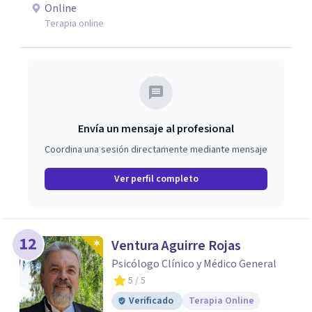
emociones, integrando herramientas basadas en
Online
evidencia con una comprensión profunda de la historia y
Terapia online
el contexto de cada persona.
Envía un mensaje al profesional
Coordina una sesión directamente mediante mensaje
Ver perfil completo
12
Ventura Aguirre Rojas
Psicólogo Clínico y Médico General
5
/ 5
Verificado
Terapia Online