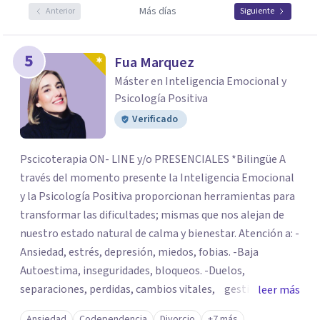
Más días
Anterior
Siguiente
5
Fua Marquez
Máster en Inteligencia Emocional y
Psicología Positiva
Verificado
Pscicoterapia ON- LINE y/o PRESENCIALES *Bilingüe A
través del momento presente la Inteligencia Emocional
y la Psicología Positiva proporcionan herramientas para
transformar las dificultades; mismas que nos alejan de
nuestro estado natural de calma y bienestar. Atención a: -
Ansiedad, estrés, depresión, miedos, fobias. -Baja
Autoestima, inseguridades, bloqueos. -Duelos,
separaciones, perdidas, cambios vitales, gestión de
leer más
emociones, tristeza, ira, soledad. Si deseas resolver una
Ansiedad
Codependencia
Divorcio
+7 más