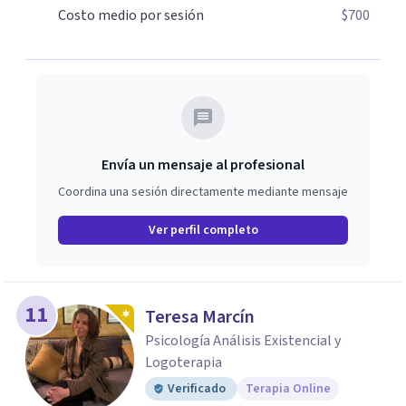
transformarlo y reinventarte. La ansiedad puede
Costo medio por sesión
$700
domarse, tú tienes la capacidad de decidir cómo vivir una
experiencia ¿Cómo es ser tú?
Envía un mensaje al profesional
Coordina una sesión directamente mediante mensaje
Ver perfil completo
11
Teresa Marcín
Psicología Análisis Existencial y
Logoterapia
Verificado
Terapia Online