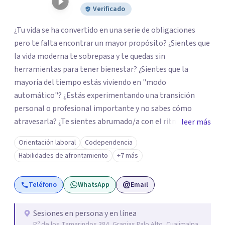
Verificado
¿Tu vida se ha convertido en una serie de obligaciones
pero te falta encontrar un mayor propósito? ¿Sientes que
la vida moderna te sobrepasa y te quedas sin
herramientas para tener bienestar? ¿Sientes que la
mayoría del tiempo estás viviendo en "modo
automático"? ¿Estás experimentando una transición
personal o profesional importante y no sabes cómo
atravesarla? ¿Te sientes abrumado/a con el ritmo de tu
leer más
día a día y te preguntas si hay una mejor manera de vivir?
Orientación laboral
Codependencia
¿Aunque no estás deprimido/a sientes que te gustaría
Habilidades de afrontamiento
+7 más
potenciar tu capacidad de bienestar? Hola, Soy
Mariangela Rodriguez Badel. Uno de mis propósitos de
Teléfono
WhatsApp
Email
vida es impactar positivamente la vida de jóvenes y
adultos. Lo hago entendiendo el “mundo” que es cada
uno/a y acompañándolo/as a encontrar herramientas
Sesiones en persona y en línea
P.º de los Tamarindos 384, Granjas Palo Alto, Cuajimalpa