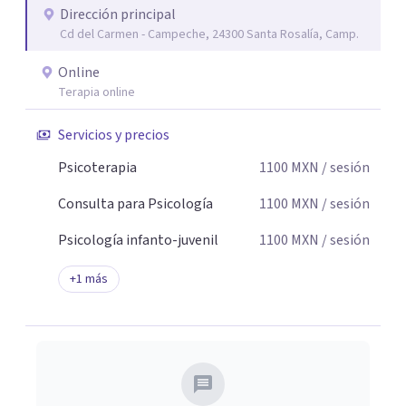
Dirección principal
seguridad emocional y una dirección firme de tu proceso
Cd del Carmen - Campeche, 24300 Santa Rosalía, Camp.
de cambio.
Online
Terapia online
Servicios y precios
Psicoterapia
1100
MXN
/ sesión
Consulta para Psicología
1100
MXN
/ sesión
Psicología infanto-juvenil
1100
MXN
/ sesión
+
1
más