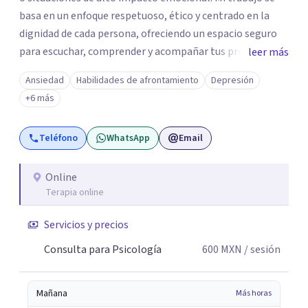
basa en un enfoque respetuoso, ético y centrado en la
dignidad de cada persona, ofreciendo un espacio seguro
para escuchar, comprender y acompañar tus procesos
leer más
emocionales a tu propio ritmo. Creo firmemente en la
Ansiedad
Habilidades de afrontamiento
Depresión
importancia de construir juntos herramientas que
+6 más
fortalezcan el bienestar, la autonomía y el sentido de
vida. Será un gusto acompañarte en este proceso. Quedo
Teléfono
WhatsApp
Email
atento para resolver cualquier duda y acordar una cita. Un
abrazo, Pedro Gilberto Lobato Cruz Psicólogo
Online
Terapia online
Servicios y precios
Consulta para Psicología
600
MXN
/ sesión
Mañana
Más horas