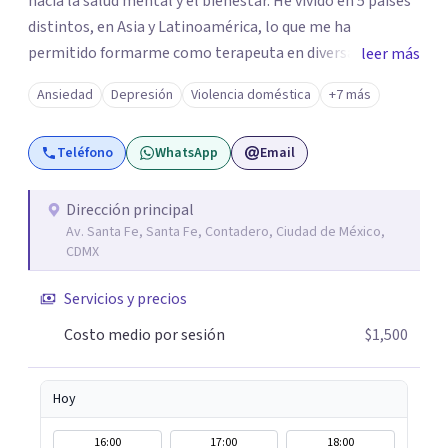
hacia la salud mental y el bienestar. He vivido en 5 países
distintos, en Asia y Latinoamérica, lo que me ha
permitido formarme como terapeuta en diversas
leer más
técnicas e idiomas y trabajar con personas de un amplio
Ansiedad
Depresión
Violencia doméstica
+7 más
espectro de culturas, historias y profesiones. Al ser
promotora de Mindfulness como habilitador para una
Teléfono
WhatsApp
Email
vida más satisfactoria, mi proceso de psicoterapia se
apoya en cimientos de Conciencia Plena y Compasión
para explorar tus procesos mentales y emocionales con
Dirección principal
Av. Santa Fe, Santa Fe, Contadero, Ciudad de México,
mayor claridad, perspectiva y amabilidad.
CDMX
Servicios y precios
Costo medio por sesión
$1,500
Hoy
16:00
17:00
18:00