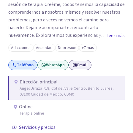
sesión de terapia. Creéme, todos tenemos la capacidad de
comprendernos a nosotros mismos y resolver nuestros
problemas, pero a veces no vemos el camino para
hacerlo. Déjame acompañarte a encontrarlo
nuevamente. Exploraremos tus experiencias y
leer más
emociones; encontrar en la novedad otra forma de
Adicciones
Ansiedad
Depresión
+7 más
responder a ellas y enfrentarlas hoy es a lo que te invito.
Reinventarse es una opción. La relación que
Teléfono
WhatsApp
Email
construyamos tú y yo basada en la confianza, honestidad
y diálogo es lo que nos permitirá avanzar y sanar.
Aceptación y cambio a través de la empatía con nosotros
Dirección principal
Angel Urraza 718, Col del Valle Centro, Benito Juárez,
y el mundo. Un ambiente que no juzga, un lugar seguro
03100 Ciudad de México, CDMX
para hablar de aquello que nos resistimos a aceptar. Sé
del profundo vacío que deja la muerte de un ser querido o
Online
la pérdida de una mascota; lo devastador que es separarte
Terapia online
de quien amas o la frustración al perder un proyecto de
Servicios y precios
vida; pero también sé, que puedes manejar lo que sientes,