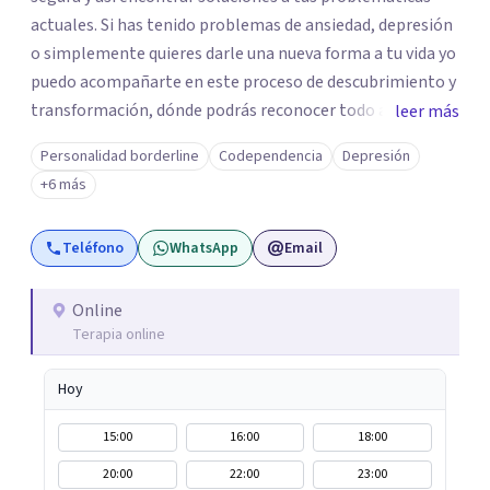
actuales. Si has tenido problemas de ansiedad, depresión
o simplemente quieres darle una nueva forma a tu vida yo
puedo acompañarte en este proceso de descubrimiento y
transformación, dónde podrás reconocer todo aquello
leer más
que te ha aqueja. Así que si buscas un espacio de compañía
Personalidad borderline
Codependencia
Depresión
seguro respetuoso y fraternal yo puedo acompañarte.
+6 más
Teléfono
WhatsApp
Email
Online
Terapia online
Hoy
15:00
16:00
18:00
20:00
22:00
23:00