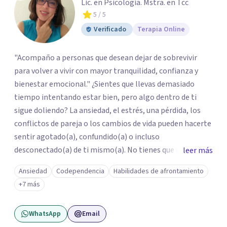
Lic. en Psicología. Mstra. en Tcc
5
/ 5
Verificado
Terapia Online
"Acompaño a personas que desean dejar de sobrevivir
para volver a vivir con mayor tranquilidad, confianza y
bienestar emocional." ¿Sientes que llevas demasiado
tiempo intentando estar bien, pero algo dentro de ti
sigue doliendo? La ansiedad, el estrés, una pérdida, los
conflictos de pareja o los cambios de vida pueden hacerte
sentir agotado(a), confundido(a) o incluso
desconectado(a) de ti mismo(a). No tienes que enfrentar
leer más
este proceso en soledad. Te ofrezco un espacio seguro,
Ansiedad
Codependencia
Habilidades de afrontamiento
libre de juicios y basado en la empatía, el respeto y la
+7 más
confidencialidad, donde juntos comprenderemos qué está
ocurriendo y trabajaremos con herramientas respaldadas
WhatsApp
Email
por la evidencia para ayudarte a recuperar tu bienestar.