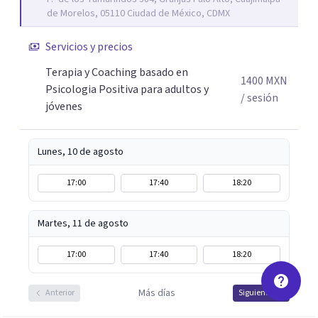
que les permitan conectar con su vida de maneras
de Morelos, 05110 Ciudad de México, CDMX
diferentes y avanzar hacia donde lo necesitan. Hago
procesos de terapia y coaching individual en línea o de
Servicios y precios
manera presencial en la Ciudad de México.
Terapia y Coaching basado en
Adicionalmente enseño herramientas de psicología
1400
MXN
Psicologia Positiva para adultos y
positiva y bienestar a grupos y equipos.
/ sesión
jóvenes
Lunes, 10 de agosto
17:00
17:40
18:20
Martes, 11 de agosto
17:00
17:40
18:20
Más días
Anterior
Siguiente