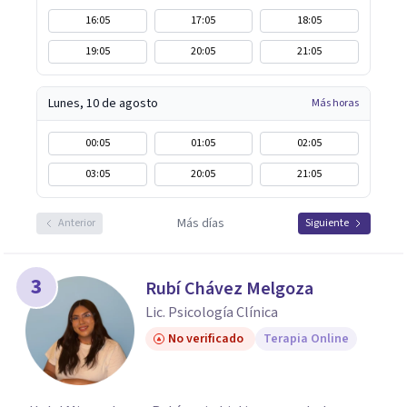
16:05
17:05
18:05
19:05
20:05
21:05
Lunes, 10 de agosto
Más horas
00:05
01:05
02:05
03:05
20:05
21:05
Más días
Anterior
Siguiente
3
Rubí Chávez Melgoza
Lic. Psicología Clínica
No verificado
Terapia Online