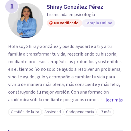
1
Shiray González Pérez
Licenciada en psicología
No verificado
Terapia Online
Hola soy Shiray González y puedo ayudarte a ti y a tu
familia a transformar tu vida, reescribiendo tu historia,
mediante procesos terapéuticos profundos y sostenibles
en el tiempo. Yo no solo te ayudo a resolver un problema,
sino te ayudo, guío y acompaño a cambiar tu vida para
vivirla de manera más plena, más consciente y más feliz,
construyendo tu mejor versión. Con una formación
académica sólida mediante posgrados como terapeuta
leer más
breve, familiar e infantil, así como con respaldo
Gestión de la ira
Ansiedad
Codependencia
+7 más
profesional y experiencia clínica de más de 26 años y
personal te acompaño en el proceso con empatía
auténtica y comunicación clara y directa para darte