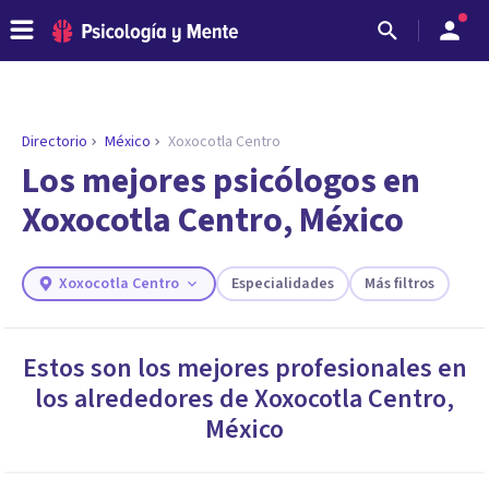
Directorio
México
Xoxocotla Centro
ENCONTRAR MI TERAPEUTA
¿Necesitas ayuda para encontrar el
Los mejores psicólogos en
psicólogo adecuado?
Xoxocotla Centro, México
Responde a unas breves preguntas y te ofreceremos
los profesionales que más se ajustan a tus
necesidades.
Xoxocotla Centro
Especialidades
Más filtros
Responder cuestionario
Estos son los mejores profesionales en
los alrededores de
Xoxocotla Centro
,
México