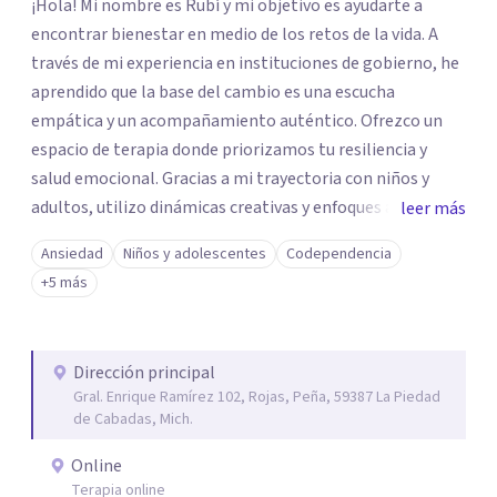
¡Hola! Mi nombre es Rubí y mi objetivo es ayudarte a
encontrar bienestar en medio de los retos de la vida. A
través de mi experiencia en instituciones de gobierno, he
aprendido que la base del cambio es una escucha
empática y un acompañamiento auténtico. ​Ofrezco un
espacio de terapia donde priorizamos tu resiliencia y
salud emocional. Gracias a mi trayectoria con niños y
adultos, utilizo dinámicas creativas y enfoques adaptados
leer más
a tus necesidades específicas. Estoy aquí para escucharte
Ansiedad
Niños y adolescentes
Codependencia
y brindarte las herramientas necesarias para fortalecer
+5 más
tu paz mental.
Dirección principal
Gral. Enrique Ramírez 102, Rojas, Peña, 59387 La Piedad
de Cabadas, Mich.
Online
Terapia online