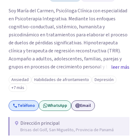
Soy María del Carmen, Psicóloga Clínica con especialidad
en Psicoterapia Integrativa. Mediante los enfoques
cognitivo-conductual, sistémico, humanista y
psicodinámico en tratamientos para elaborar el proceso
de duelos de pérdidas significativas. Hipnoterapeuta
clínica y terapeuta de regresión reconstructiva (TRR).
Acompaño a adultos, adolescentes, familias, parejas y
grupos en procesos de crecimiento personal y búsqueda
leer más
de bienestar emocional, por duelos de pérdidas
Ansiedad
Habilidades de afrontamiento
Depresión
significativas, heridas emocionales y traumas ocurridos
+7 más
en las primeras etapas del desarrollo humano. Atiendo
tanto de manera presencial como virtual, y también
Teléfono
WhatsApp
Email
trabajo con niños mayores de 7 años en modalidad
presencial. Si estás atravesando por algunos de estos
síntomas como ansiedad, depresión, estrés, baja
Dirección principal
Brisas del Golf, San Miguelito, Provincia de Panamá
autoestima, desordenes alimenticios, adicciones,