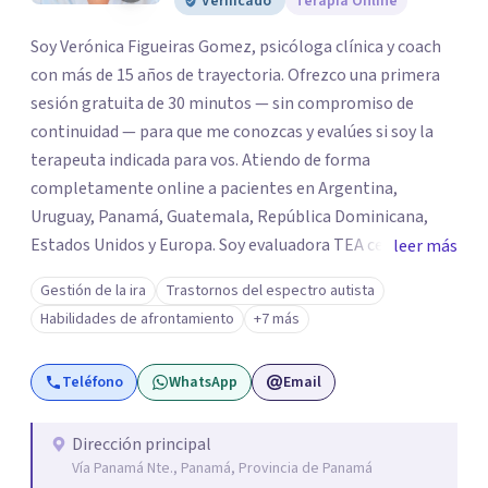
Verificado
Terapia Online
Soy Verónica Figueiras Gomez, psicóloga clínica y coach
con más de 15 años de trayectoria. Ofrezco una primera
sesión gratuita de 30 minutos — sin compromiso de
continuidad — para que me conozcas y evalúes si soy la
terapeuta indicada para vos. Atiendo de forma
completamente online a pacientes en Argentina,
Uruguay, Panamá, Guatemala, República Dominicana,
Estados Unidos y Europa. Soy evaluadora TEA certificada
leer más
por Weill Cornell Medicine (USA), con especialización en
Gestión de la ira
Trastornos del espectro autista
el método PEERS de la UCLA (Los Angeles) para el
Habilidades de afrontamiento
+7 más
desarrollo de habilidades sociales en personas con TEA.
Formo y superviso colegas que se inician en la profesión y
Teléfono
WhatsApp
Email
soy directora de un equipo interdisciplinario de más de 25
profesionales con sedes en Buenos Aires y Uruguay.
Dirección principal
Vía Panamá Nte., Panamá, Provincia de Panamá