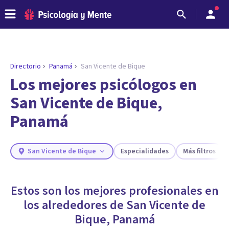
Directorio
Panamá
San Vicente de Bique
ENCONTRAR MI TERAPEUTA
¿Necesitas ayuda para encontrar el
Los mejores psicólogos en
psicólogo adecuado?
San Vicente de Bique,
Responde a unas breves preguntas y te ofreceremos
Panamá
los profesionales que más se ajustan a tus
necesidades.
Responder cuestionario
San Vicente de Bique
Especialidades
Más filtros
Estos son los mejores profesionales en
los alrededores de
San Vicente de
Bique
,
Panamá