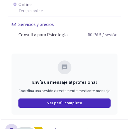
dificultades en tus relaciones de parejas, laborales o
Online
sociales, duelos por pérdidas significativas (muerte,
Terapia online
separación o divorcio, mascotas, migratorio, laboral,
material), resolver heridas o traumas de la infancia entre
Servicios y precios
otro, desde un espacio seguro, empático y confidencial.
Consulta para Psicología
60
PAB
/ sesión
Envía un mensaje al profesional
Coordina una sesión directamente mediante mensaje
Ver perfil completo