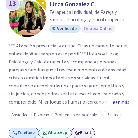
13
Lizza González C.
Terapeuta Individual, de Pareja y
Familia. Psicóloga y Psicoterapeuta.
Verificado
Terapia Online
*** Atención presencial y online. Citas únicamente por el
enlace de Whatsapp en este perfil*** Hola soy Lizza;
Psicóloga y Psicoterapeuta y acompaño a personas,
parejas y familias que atraviesan momentos de ansiedad,
crisis o cambios importantes en sus vidas. En mi
consultorio encontrarás un espacio seguro, empático y
sin juicios, donde podrás sentirte escuchado, valorado y
comprendido. Mi enfoque es humano, cercano y
leer más
respetuoso de tu historia, y siempre trabajando a tu
Ansiedad
Divorcio
Problemas emocionales
+7 más
ritmo para ayudarte a encontrar mayor calma, claridad y
conexión emocional.
Teléfono
WhatsApp
Email