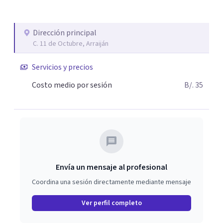
desmotivación personal. -Atiendo virtual y
personalmente amoldándome a la seguridad y
Dirección principal
comodidad de mis pacientes para una mayor tranquilidad
C. 11 de Octubre, Arraiján
de los mismos. Atiendo pacientes con trastornos de
abuso de sutancias, trastornos del sueño, trastornos y
Servicios y precios
abusos sexuales, manejo de estrés y emociones, terapia
Costo medio por sesión
B/. 35
individual, de pareja y familiar, terapia del lenguaje,
asimilación de duelo, manejo de conflictos, desordenes
de ideas, autosabotaje. -Certificado de salud mental
Envía un mensaje al profesional
Coordina una sesión directamente mediante mensaje
Ver perfil completo