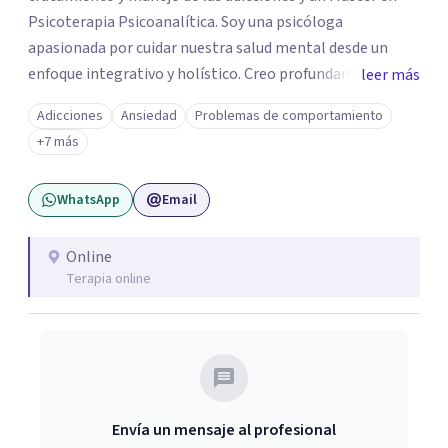
Psicoterapia Psicoanalítica. Soy una psicóloga
apasionada por cuidar nuestra salud mental desde un
enfoque integrativo y holístico. Creo profundamente en
leer más
el equilibrio y en el balance armónico de todo aquello que
Adicciones
Ansiedad
Problemas de comportamiento
nos hace humanos. Mi trabajo consiste en brindarte una
+7 más
atención integral enfocada en el manejo y comprensión
de tus emociones, conductas y formas de relacionarte
WhatsApp
Email
con el mundo. Sobre todo, busco ofrecerte un espacio
seguro, de confianza y contención durante todo el
proceso psicoterapéutico. Te acompaño a explorar tu
Online
Terapia online
mundo interno para comprender mejor tu historia, darle
sentido a tu experiencia y construir nuevas formas de
afrontar aquello que hoy te preocupa. Atiendo a
adolescentes (15+) y adultos.
Envía un mensaje al profesional