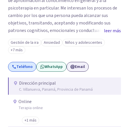
de aproximación al conocimiento en general y a la
psicoterapia en particular. Me interesan los procesos de
cambio por los que una persona pueda alcanzar sus
objetivos, transitando, aceptando y modificando sus
patrones cognitivos, emocionales y conductuales.
leer más
Abordo patologías específicas como trastornos de
Gestión de la ira
Ansiedad
Niños y adolescentes
ansiedad y del ánimo, y también crisis vitales y procesos
+7 más
de crecimiento personal.
Teléfono
WhatsApp
Email
Dirección principal
C. Villanueva, Panamá, Provincia de Panamá
Online
Terapia online
+1 más