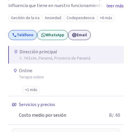
influencia que tiene en nuestro funcionamiento. De
leer más
manera que, podamos librarnos de aquellos patrones que
Gestión de la ira
Ansiedad
Codependencia
+6 más
ya no nos sirven y potenciar nuestro crecimiento
personal.
Teléfono
WhatsApp
Email
Dirección principal
C. 74 Este, Panamá, Provincia de Panamá
Online
Terapia online
+1 más
Servicios y precios
Costo medio por sesión
B/. 60