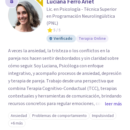
8
Luciana Ferro Ariet
Lic. en Psicología - Técnica Superior
en Programación Neurolingüística
(PNL)
5
/ 5
Verificado
Terapia Online
A veces la ansiedad, la tristeza o los conflictos en la
pareja nos hacen sentir desbordados y sin claridad sobre
cómo seguir. Soy Luciana, Psicóloga con enfoque
integrativo, y acompaño procesos de ansiedad, depresión
y terapia de pareja. Trabajo desde una perspectiva que
combina Terapia Cognitivo-Conductual (TCC), terapias
contextuales y herramientas de comunicación, brindando
recursos concretos para regular emociones, comprender
leer más
patrones y abordar las dificultades vinculares con mayor
Ansiedad
Problemas de comportamiento
Impulsividad
claridad. Ofrezco sesiones individuales y terapia de pareja
+6 más
en modalidad online. Si sentís que es momento de darte