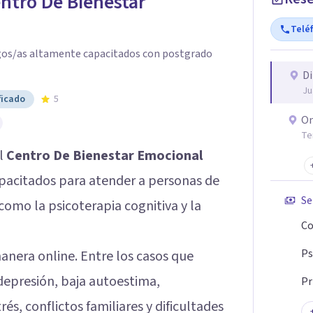
ntro De Bienestar
Telé
gos/as altamente capacitados con postgrado
Di
Ju
ficado
5
On
Te
el
Centro De Bienestar Emocional
pacitados para atender a personas de
Se
omo la psicoterapia cognitiva y la
Co
Ps
anera online. Entre los casos que
depresión, baja autoestima,
Pr
és, conflictos familiares y dificultades