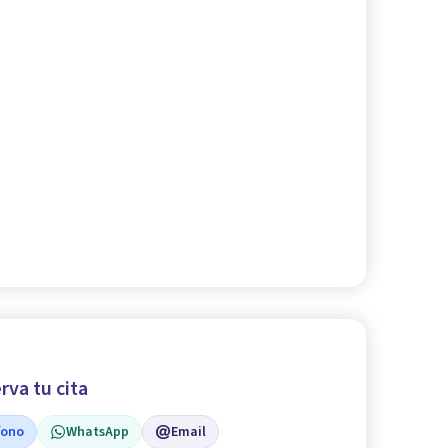
rva tu cita
fono
WhatsApp
Email