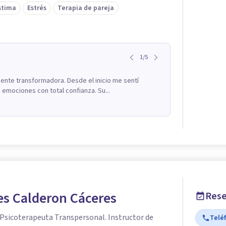
stima
Estrés
Terapia de pareja
1
/
5
mente transformadora. Desde el inicio me sentí
emociones con total confianza. Su...
es Calderon Cáceres
Rese
 Psicoterapeuta Transpersonal. Instructor de
Telé