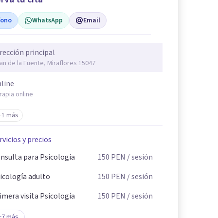
fono
WhatsApp
Email
rección principal
an de la Fuente, Miraflores 15047
line
rapia online
+1 más
rvicios y precios
nsulta para Psicología
150
PEN
/ sesión
icología adulto
150
PEN
/ sesión
imera visita Psicología
150
PEN
/ sesión
+
7
más