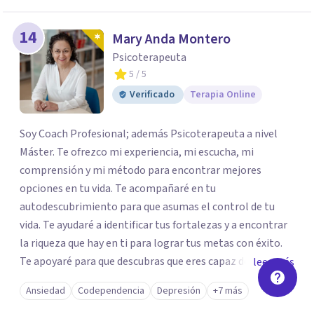
14
Mary Anda Montero
Psicoterapeuta
5
/ 5
Verificado
Terapia Online
Soy Coach Profesional; además Psicoterapeuta a nivel
Máster. Te ofrezco mi experiencia, mi escucha, mi
comprensión y mi método para encontrar mejores
opciones en tu vida. Te acompañaré en tu
autodescubrimiento para que asumas el control de tu
vida. Te ayudaré a identificar tus fortalezas y a encontrar
la riqueza que hay en ti para lograr tus metas con éxito.
Te apoyaré para que descubras que eres capaz de
leer más
convertir los problemas en oportunidades Tú tienes
Ansiedad
Codependencia
Depresión
+7 más
derecho a vivir con bienestar, sin culpas, sin