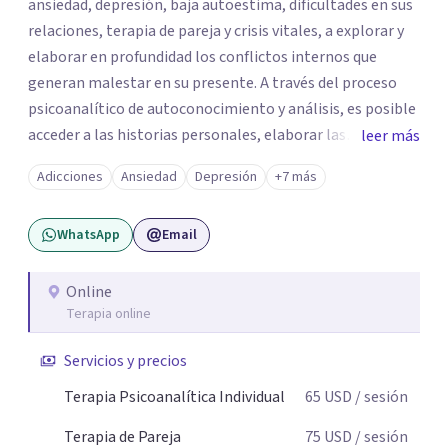
ansiedad, depresión, baja autoestima, dificultades en sus
relaciones, terapia de pareja y crisis vitales, a explorar y
elaborar en profundidad los conflictos internos que
generan malestar en su presente. A través del proceso
psicoanalítico de autoconocimiento y análisis, es posible
acceder a las historias personales, elaborar las
leer más
experiencias del pasado y resignificarlas, liberando su
Adicciones
Ansiedad
Depresión
+7 más
influencia para construir un futuro con mayor libertad y
autenticidad. La terapia psicoanalítica crea un espacio de
WhatsApp
Email
verbalización libre y sin filtros. A través de esta
conversación abierta y del trabajo analítico conjunto, se
exploran las vivencias que aún condicionan el presente, se
Online
Terapia online
les otorga un nuevo sentido y se transforma su impacto
emocional. De esta forma, los pacientes logran mayor
Servicios y precios
claridad sobre sí mismos, reducen significativamente su
sufrimiento y alcanzan cambios profundos y duraderos en
Terapia Psicoanalítica Individual
65
USD
/ sesión
su vida y relaciones personales.
Terapia de Pareja
75
USD
/ sesión