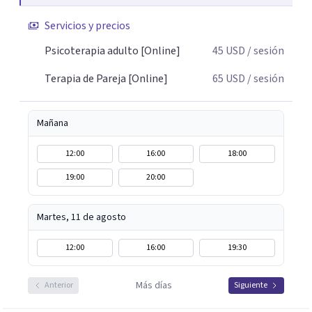
terapia de pareja, diversidad sexual y de género,
Servicios y precios
dificultades en el deseo, intimidad, orientación o
identidad. Busco que el espacio terapéutico sea un lugar
Psicoterapia adulto [Online]
45
USD
/ sesión
donde puedas hablar de estos temas sin juicios, con
Terapia de Pareja [Online]
65
USD
/ sesión
respeto y libertad. Trabajo con objetivos claros y
realistas, sin fórmulas rígidas: combinamos profundidad
emocional con una mirada práctica sobre tu vida diaria.
Mañana
12:00
16:00
18:00
19:00
20:00
Martes, 11 de agosto
12:00
16:00
19:30
Más días
Anterior
Siguiente