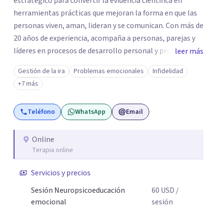
estratégico para convertir la evidencia científica en
herramientas prácticas que mejoran la forma en que las
personas viven, aman, lideran y se comunican. Con más de
20 años de experiencia, acompaña a personas, parejas y
líderes en procesos de desarrollo personal y profesional.
leer más
Su trabajo se centra en la regulación emocional, las
Gestión de la ira
Problemas emocionales
Infidelidad
relaciones de pareja, la comunicación efectiva y el
+7 más
liderazgo consciente. Su metodología combina
psicología contemporánea, neurociencias y estrategias
Teléfono
WhatsApp
Email
de cambio basadas en evidencia para fortalecer la
autoestima, desarrollar habilidades socioemocionales y
promover cambios sostenibles. Como divulgador
Online
Terapia online
científico, acerca la psicología y las neurociencias a la vida
cotidiana mediante contenidos claros, rigurosos y
Servicios y precios
aplicables, con el propósito de impulsar un bienestar
integral.
Sesión Neuropsicoeducación
60
USD
/
emocional
sesión