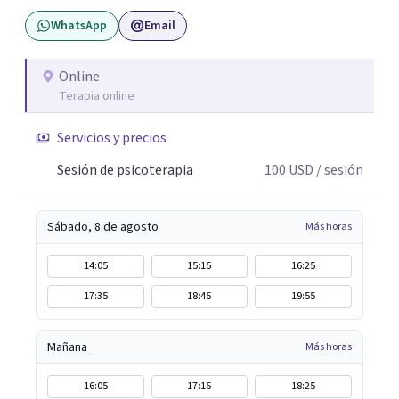
hipnoterapia y respiración neurodinámica, integrando
WhatsApp
Email
actualmente la Psicología Analítica Junguiana. Mi
abordaje también incorpora perspectivas interculturales,
ecopsicología y el trabajo simbólico con el inconsciente,
Online
Terapia online
entendiendo que cada proceso terapéutico es único y
requiere una mirada personalizada.
Servicios y precios
Sesión de psicoterapia
100
USD
/ sesión
Sábado, 8 de agosto
Más horas
14:05
15:15
16:25
17:35
18:45
19:55
Mañana
Más horas
16:05
17:15
18:25