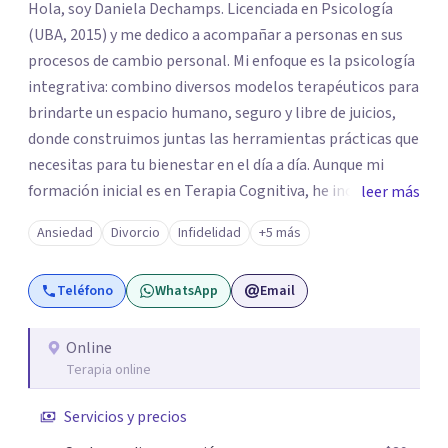
Hola, soy Daniela Dechamps. Licenciada en Psicología
(UBA, 2015) y me dedico a acompañar a personas en sus
procesos de cambio personal. Mi enfoque es la psicología
integrativa: combino diversos modelos terapéuticos para
brindarte un espacio humano, seguro y libre de juicios,
donde construimos juntas las herramientas prácticas que
necesitas para tu bienestar en el día a día. Aunque mi
formación inicial es en Terapia Cognitiva, he incorporado
leer más
enfoques como el Mindfulness y la Terapia de Aceptación
Ansiedad
Divorcio
Infidelidad
+5 más
y Compromiso (ACT), adaptando el tratamiento a tus
necesidades particulares. Mi trayectoria es internacional
Teléfono
WhatsApp
Email
(Argentina, Estados Unidos, Europa y Asia). Además,
colaboré como psicóloga en Televisión Canaria,
conectando con la realidad de las islas. Mis servicios son
Online
Terapia online
100% online y accesibles. Si buscas un espacio de escucha
profesional y orientado a resultados, empecemos.
Servicios y precios