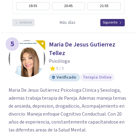
19:35
20:45
21:55
Más días
Anterior
Siguiente
5
Maria De Jesus Gutierrez
Tellez
Psicóloga
5
/ 5
Verificado
Terapia Online
Maria De Jesus Gutierrez Psicologa Clinica y Sexologa,
ademas trabaja terapia de Pareja. Ademas maneja temas
de ansieda, depresion, drogadiccio, Acompa{amiento en
divorcio. Maneja enfoque Cognitivo Conductual. Con 20
años de experiencia, constantemente capacitandose en
las diferntes areas de la Salud Mental.