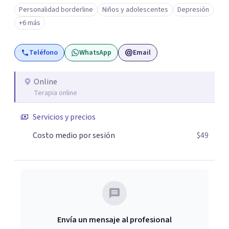
privilegio de colaborar en comunidades como Olivar del
Personalidad borderline
Niños y adolescentes
Depresión
Conde y Xochimilco, lo que me permitió conocer diversas
+6 más
realidades y necesidades.
Teléfono
WhatsApp
Email
Online
Terapia online
Servicios y precios
Costo medio por sesión
$49
Envía un mensaje al profesional