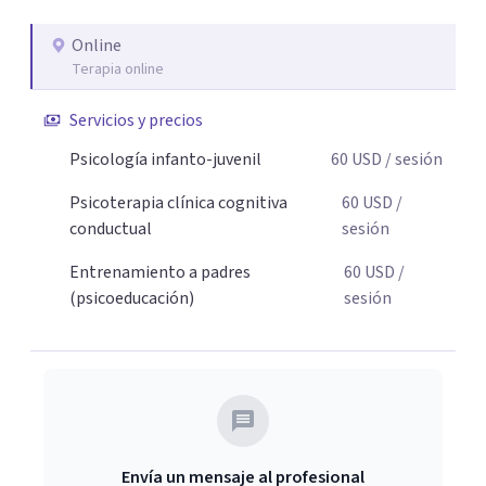
necesaria para superar sus retos y fortaleciendo la
Online
comunicación entre ustedes. Acompaño a niños y
Terapia online
adolescentes que están lidiando con la ansiedad, la
timidez, la rebeldía o dificultades escolares, así como a
Servicios y precios
padres que buscan orientación y pautas claras para
Psicología infanto-juvenil
60
USD
/ sesión
educar sin perder la paciencia ni el control. Si estás listo
para dar el primer paso hacia una convivencia familiar
Psicoterapia clínica cognitiva
60
USD
/
más armoniosa, agenda tu sesión y empecemos a
conductual
sesión
trabajar juntos.
Entrenamiento a padres
60
USD
/
(psicoeducación)
sesión
Envía un mensaje al profesional