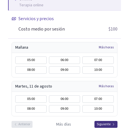
Terapia online
disfunción eréctil, la eyaculación precoz y la falta de
deseo tanto en mujeres como en hombres. La sexualidad
Servicios y precios
es de enorme importancia tanto para el bienestar físico y
mental como a nivel personal para una buena
Costo medio por sesión
$100
autoestima y una relación saludable de pareja.
Mañana
Más horas
05:00
06:00
07:00
08:00
09:00
10:00
Martes, 11 de agosto
Más horas
05:00
06:00
07:00
08:00
09:00
10:00
Más días
Anterior
Siguiente