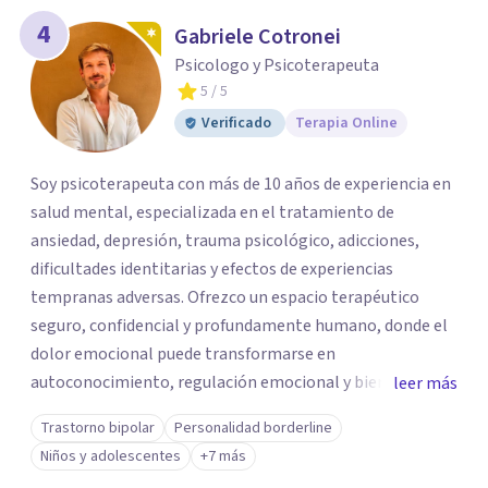
4
Gabriele Cotronei
Psicologo y Psicoterapeuta
5
/ 5
Verificado
Terapia Online
Soy psicoterapeuta con más de 10 años de experiencia en
salud mental, especializada en el tratamiento de
ansiedad, depresión, trauma psicológico, adicciones,
dificultades identitarias y efectos de experiencias
tempranas adversas. Ofrezco un espacio terapéutico
seguro, confidencial y profundamente humano, donde el
dolor emocional puede transformarse en
autoconocimiento, regulación emocional y bienestar.
leer más
Trabajo desde un enfoque integrativo que combina
Trastorno bipolar
Personalidad borderline
psicoanálisis, terapia somática y de trauma, psicología
Niños y adolescentes
+7 más
corporal, Mentalization Based Therapy (MBT),