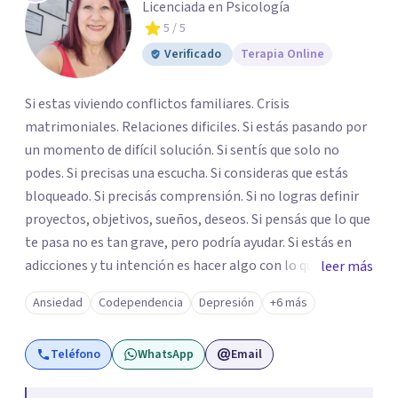
Licenciada en Psicología
5
/ 5
Verificado
Terapia Online
Si estas viviendo conflictos familiares. Crisis
matrimoniales. Relaciones dificiles. Si estás pasando por
un momento de difícil solución. Si sentís que solo no
podes. Si precisas una escucha. Si consideras que estás
bloqueado. Si precisás comprensión. Si no logras definir
proyectos, objetivos, sueños, deseos. Si pensás que lo que
te pasa no es tan grave, pero podría ayudar. Si estás en
adicciones y tu intención es hacer algo con lo que te está
leer más
pasando. No dudes en comunicarte a fin de comenzar a
Ansiedad
Codependencia
Depresión
+6 más
resolver la situación que está generando esa angustia.
Teléfono
WhatsApp
Email