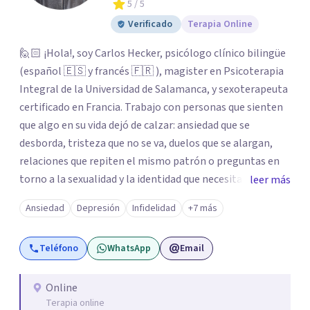
5
/ 5
Verificado
Terapia Online
🙋🏻 ¡Hola!, soy Carlos Hecker, psicólogo clínico bilingüe
(español 🇪🇸 y francés 🇫🇷 ), magister en Psicoterapia
Integral de la Universidad de Salamanca, y sexoterapeuta
certificado en Francia. Trabajo con personas que sienten
que algo en su vida dejó de calzar: ansiedad que se
desborda, tristeza que no se va, duelos que se alargan,
relaciones que repiten el mismo patrón o preguntas en
torno a la sexualidad y la identidad que necesitan un
leer más
espacio seguro para ser habladas. Mi orientación teórica
Ansiedad
Depresión
Infidelidad
+7 más
integra una mirada Humanista-Relacional con Terapia
Breve, donde el modo en que te vinculas ocupa un lugar
Teléfono
WhatsApp
Email
central: cómo te relacionas contigo, con las demás
personas y con tu entorno. Además de mi formación en
psicoterapia, cuento con especialización en sexoterapia,
Online
Terapia online
por lo que también acompaño temas de salud sexual,