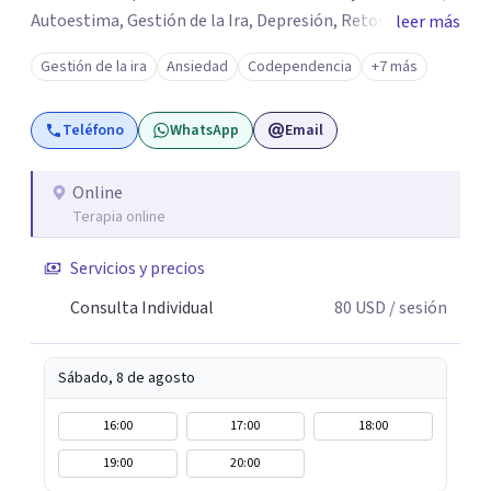
Autoestima, Gestión de la Ira, Depresión, Retos en la
leer más
Crianza, Codependencia, Celos, entre otros. Cuento con
Gestión de la ira
Ansiedad
Codependencia
+7 más
más de 12 años de experiencia en el área de la Salud
mental y he trabajado en distintos contextos clínicos con
Teléfono
WhatsApp
Email
niños, Adolescentes y Adultos
Online
Terapia online
Servicios y precios
Consulta Individual
80
USD
/ sesión
Sábado, 8 de agosto
16:00
17:00
18:00
19:00
20:00