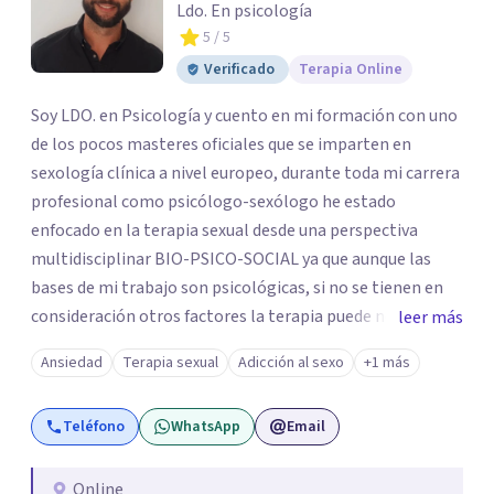
Ldo. En psicología
5
/ 5
Verificado
Terapia Online
Soy LDO. en Psicología y cuento en mi formación con uno
de los pocos masteres oficiales que se imparten en
sexología clínica a nivel europeo, durante toda mi carrera
profesional como psicólogo-sexólogo he estado
enfocado en la terapia sexual desde una perspectiva
multidisciplinar BIO-PSICO-SOCIAL ya que aunque las
bases de mi trabajo son psicológicas, si no se tienen en
consideración otros factores la terapia puede no
leer más
funcionar al tener una visión demasiado simplista,
Ansiedad
Terapia sexual
Adicción al sexo
+1 más
excluyendo de antemano otros factores que pueden
influir. Mi intención es ayudar para conseguir una mejora
Teléfono
WhatsApp
Email
global de tu sexualidad, considerando cada caso como
algo particular e intentando adaptarme a tu situación
personal concreta. En especial mi ámbito de trabajo es la
Online