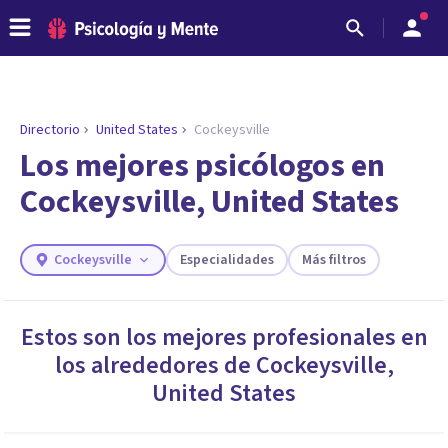
Directorio
United States
Cockeysville
ENCONTRAR MI TERAPEUTA
¿Necesitas ayuda para encontrar el
Los mejores psicólogos en
psicólogo adecuado?
Cockeysville, United States
Responde a unas breves preguntas y te ofreceremos
los profesionales que más se ajustan a tus
necesidades.
Cockeysville
Especialidades
Más filtros
Responder cuestionario
Estos son los mejores profesionales en
los alrededores de
Cockeysville
,
United States