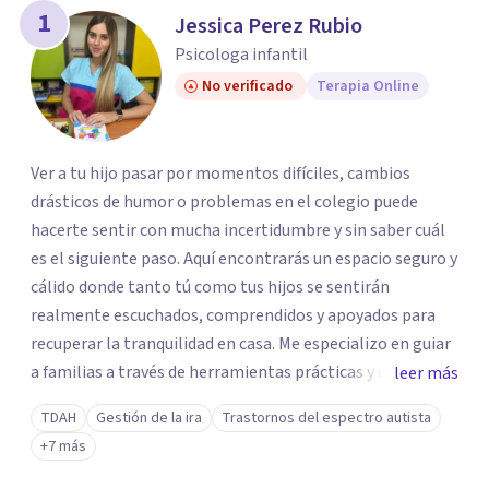
1
Jessica Perez Rubio
Psicologa infantil
No verificado
Terapia Online
Ver a tu hijo pasar por momentos difíciles, cambios
drásticos de humor o problemas en el colegio puede
hacerte sentir con mucha incertidumbre y sin saber cuál
es el siguiente paso. Aquí encontrarás un espacio seguro y
cálido donde tanto tú como tus hijos se sentirán
realmente escuchados, comprendidos y apoyados para
recuperar la tranquilidad en casa. Me especializo en guiar
a familias a través de herramientas prácticas y dinámicas
leer más
adaptadas a la edad de cada menor, dejando de lado las
TDAH
Gestión de la ira
Trastornos del espectro autista
etiquetas y los tecnicismos. Mi forma de trabajar se
+7 más
centra en entender las emociones que hay detrás del
comportamiento, ayudándoles a desarrollar la confianza