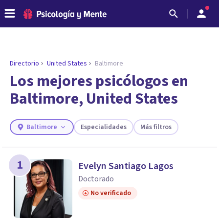
Directorio
United States
Baltimore
Los mejores psicólogos en
Baltimore, United States
Baltimore
Especialidades
Más filtros
1
Evelyn Santiago Lagos
ENCONTRAR MI TERAPEUTA
Doctorado
¿Necesitas ayuda para encontrar el
No verificado
psicólogo adecuado?
Responde a unas breves preguntas y te ofreceremos