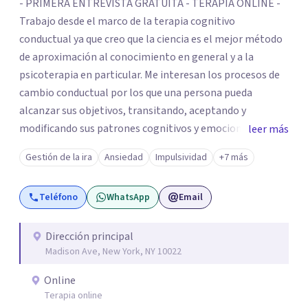
- PRIMERA ENTREVISTA GRATUITA - TERAPIA ONLINE -
Trabajo desde el marco de la terapia cognitivo
conductual ya que creo que la ciencia es el mejor método
de aproximación al conocimiento en general y a la
psicoterapia en particular. Me interesan los procesos de
cambio conductual por los que una persona pueda
alcanzar sus objetivos, transitando, aceptando y
modificando sus patrones cognitivos y emocionales.
leer más
Abordo patologías específicas como trastornos de
Gestión de la ira
Ansiedad
Impulsividad
+7 más
ansiedad y del ánimo, y también crisis vitales y procesos
de crecimiento personal.
Teléfono
WhatsApp
Email
Dirección principal
Madison Ave, New York, NY 10022
Online
Terapia online