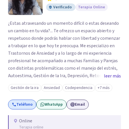
Verificado
Terapia Online
¿Estas atravesando un momento difícil o estas deseando
un cambio en tu vida?... Te ofrezco un espacio abierto y
respetuoso donde podrás hablar con libertad y comenzar
a trabajar en lo que hoy te preocupa. Me especializo en
Trastornos de Ansiedad y a lo largo de mi experiencia
profesional he acompañado a muchas Familias y Parejas
con distintas problemáticas como el manejo del estrés,
Autoestima, Gestión de la Ira, Depresión, Retos en la
leer más
Crianza, Codependencia, Celos, entre otros. Cuento con
Gestión de la ira
Ansiedad
Codependencia
+7 más
más de 12 años de experiencia en el área de la Salud
mental y he trabajado en distintos contextos clínicos con
Teléfono
WhatsApp
Email
niños, Adolescentes y Adultos
Online
Terapia online