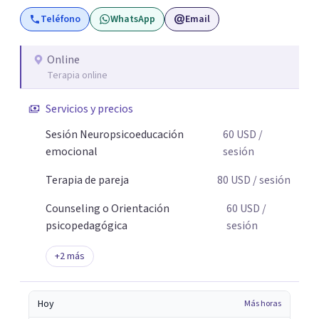
psicología contemporánea, neurociencias y estrategias
Teléfono
WhatsApp
Email
de cambio basadas en evidencia para fortalecer la
autoestima, desarrollar habilidades socioemocionales y
promover cambios sostenibles. Como divulgador
Online
Terapia online
científico, acerca la psicología y las neurociencias a la vida
cotidiana mediante contenidos claros, rigurosos y
Servicios y precios
aplicables, con el propósito de impulsar un bienestar
integral.
Sesión Neuropsicoeducación
60
USD
/
emocional
sesión
Terapia de pareja
80
USD
/ sesión
Counseling o Orientación
60
USD
/
psicopedagógica
sesión
+
2
más
Hoy
Más horas