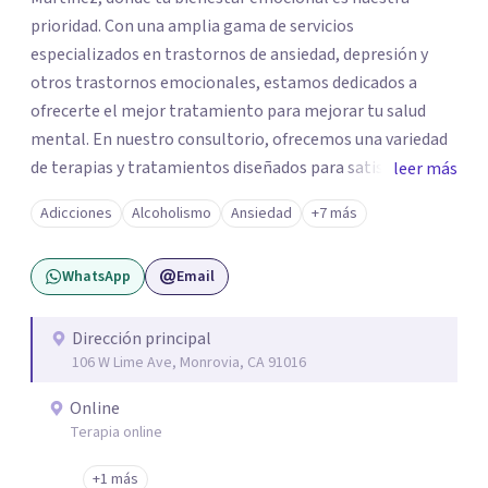
prioridad. Con una amplia gama de servicios
especializados en trastornos de ansiedad, depresión y
otros trastornos emocionales, estamos dedicados a
ofrecerte el mejor tratamiento para mejorar tu salud
mental. En nuestro consultorio, ofrecemos una variedad
de terapias y tratamientos diseñados para satisfacer tus
leer más
necesidades específicas: Terapia para Trastornos de
Adicciones
Alcoholismo
Ansiedad
+7 más
Ansiedad y Depresión: Somos expertos en el tratamiento
de la ansiedad y la depresión, utilizando enfoques
WhatsApp
Email
basados en evidencia para ayudarte a recuperar tu
bienestar emocional. Terapia Individual, de Pareja y
Familiar: Trabajamos contigo y tus seres queridos para
Dirección principal
106 W Lime Ave, Monrovia, CA 91016
fortalecer las relaciones y mejorar la dinámica familiar.
Evaluaciones Psicológicas y Terapias Especializadas:
Online
Terapia cognitivo-conductual Terapia de apoyo Terapia
Terapia online
psicodinámica Terapia enfocada en la solución Terapia de
exposición Terapia de juego para niños Tratamiento de
+1 más