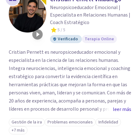
Neuropsicoeducador Emocional |
Especialista en Relaciones Humanas |
Coach Estratégico
5
/ 5
Verificado
Terapia Online
Cristian Pernett es neuropsicoeducador emocional y
especialista en la ciencia de las relaciones humanas.
Integra neurociencias, inteligencia emocional y coaching
estratégico para convertir la evidencia científica en
herramientas prácticas que mejoran la forma en que las
personas viven, aman, lideran y se comunican. Con más de
20 años de experiencia, acompaña a personas, parejas y
líderes en procesos de desarrollo personal y profesional.
leer más
Su trabajo se centra en la regulación emocional, las
Gestión de la ira
Problemas emocionales
Infidelidad
relaciones de pareja, la comunicación efectiva y el
+7 más
liderazgo consciente. Su metodología combina