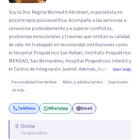
Soy la Dra. Regina Wolmuth Abraham, especialista en
psicoterapia psicoanalítica. Acompaño a las personas a
conocerse profundamente y a superar conflictos,
problemas emocionales y traumas que limitan su calidad
de vida. He trabajado en reconocidas instituciones como
el Hospital Psiquiátrico San Rafael, Instituto Psiquiátrico
MENDAO, San Bernardino, Hospital Psiquiátrico Infantil y
el Centro de Integración Juvenil. Además, tuve el
leer más
privilegio de colaborar en comunidades como Olivar del
Personalidad borderline
Niños y adolescentes
Depresión
Conde y Xochimilco, lo que me permitió conocer diversas
+6 más
realidades y necesidades.
Teléfono
WhatsApp
Email
Online
Terapia online