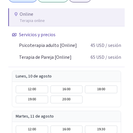
personas y con tu entorno. Además de mi formación en
psicoterapia, cuento con especialización en sexoterapia,
Online
Terapia online
por lo que también acompaño temas de salud sexual,
terapia de pareja, diversidad sexual y de género,
Servicios y precios
dificultades en el deseo, intimidad, orientación o
identidad. Busco que el espacio terapéutico sea un lugar
Psicoterapia adulto [Online]
45
USD
/ sesión
donde puedas hablar de estos temas sin juicios, con
Terapia de Pareja [Online]
65
USD
/ sesión
respeto y libertad. Trabajo con objetivos claros y
realistas, sin fórmulas rígidas: combinamos profundidad
emocional con una mirada práctica sobre tu vida diaria.
Lunes, 10 de agosto
12:00
16:00
18:00
19:00
20:00
Martes, 11 de agosto
12:00
16:00
19:30