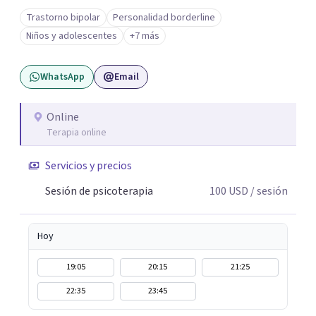
Trabajo desde un enfoque integrativo que combina
Trastorno bipolar
Personalidad borderline
psicoanálisis, terapia somática y de trauma, psicología
Niños y adolescentes
+7 más
corporal, Mentalization Based Therapy (MBT),
hipnoterapia y respiración neurodinámica, integrando
WhatsApp
Email
actualmente la Psicología Analítica Junguiana. Mi
abordaje también incorpora perspectivas interculturales,
ecopsicología y el trabajo simbólico con el inconsciente,
Online
Terapia online
entendiendo que cada proceso terapéutico es único y
requiere una mirada personalizada.
Servicios y precios
Sesión de psicoterapia
100
USD
/ sesión
Hoy
19:05
20:15
21:25
22:35
23:45