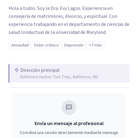
los profesionales que más se ajustan a tus
Hola a todos. Soy la Dra. Evy Lagos. Experiencia en
necesidades.
consejería de matrimonio, divorcio, y espiritual. Con
Responder cuestionario
experiencia trabajando en el departamento de ciencias de
salud conductual de la universidad de Maryland.
Ansiedad
Dolor crónico
Depresión
+7 más
Dirección principal
Baltimore Harbor Tunl Trwy, Baltimore, MD
Envía un mensaje al profesional
Coordina una sesión directamente mediante mensaje