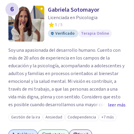
6
Gabriela Sotomayor
Licenciada en Psicologia
5
/ 5
Verificado
Terapia Online
Soy una apasionada del desarrollo humano. Cuento con
más de 20 años de experiencia en los campos de la
educación y la psicología, acompañando a adolescentes y
adultos y familias en procesos orientados al bienestar
emocional y la salud mental. Mi visión es contribuir, a
través de mi trabajo, a que las personas accedan a una
vida más digna, plena y con sentido. Considero que esto
es posible cuando desarrollamos una mayor conciencia
leer más
de nuestro mundo interior y de la manera en que nuestras
Gestión de la ira
Ansiedad
Codependencia
+7 más
experiencias influyen en nuestra forma de sentir, pensar y
relacionarnos. Mi misión es ofrecer un espacio de