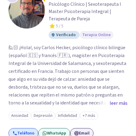
Psicólogo Clínico | Sexoterapeuta I
Master Psicoterapia Integral |
Terapeuta de Pareja
5
/ 5
Verificado
Terapia Online
🙋🏻 ¡Hola!, soy Carlos Hecker, psicólogo clínico bilingüe
(español 🇪🇸 y francés 🇫🇷 ), magister en Psicoterapia
Integral de la Universidad de Salamanca, y sexoterapeuta
certificado en Francia. Trabajo con personas que sienten
que algo en su vida dejó de calzar: ansiedad que se
desborda, tristeza que no se va, duelos que se alargan,
relaciones que repiten el mismo patrón o preguntas en
torno a la sexualidad y la identidad que necesitan un
leer más
espacio seguro para ser habladas. Mi orientación teórica
Ansiedad
Depresión
Infidelidad
+7 más
integra una mirada Humanista-Relacional con Terapia
Breve, donde el modo en que te vinculas ocupa un lugar
Teléfono
WhatsApp
Email
central: cómo te relacionas contigo, con las demás