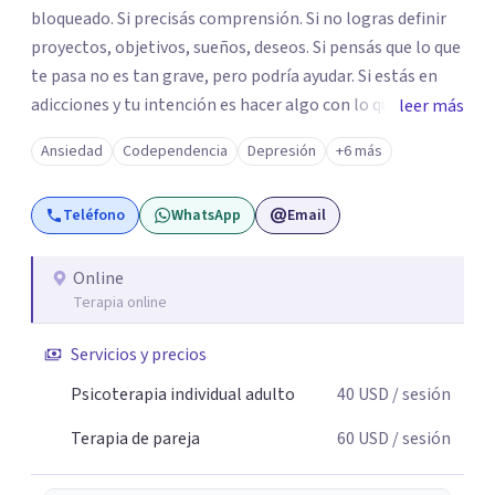
bloqueado. Si precisás comprensión. Si no logras definir
proyectos, objetivos, sueños, deseos. Si pensás que lo que
te pasa no es tan grave, pero podría ayudar. Si estás en
adicciones y tu intención es hacer algo con lo que te está
leer más
pasando. No dudes en comunicarte a fin de comenzar a
Ansiedad
Codependencia
Depresión
+6 más
resolver la situación que está generando esa angustia.
Teléfono
WhatsApp
Email
Online
Terapia online
Servicios y precios
Psicoterapia individual adulto
40
USD
/ sesión
Terapia de pareja
60
USD
/ sesión