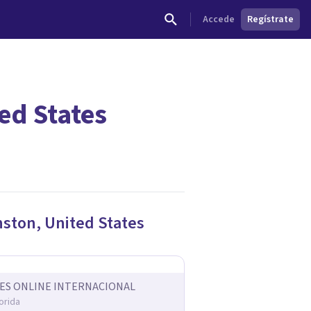
Accede
Regístrate
ed States
nston
,
United States
ES ONLINE INTERNACIONAL
orida