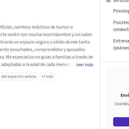
Servicio
Psicolog
Psicoter
fíciles, cambios drásticos de humor o
conduct
rte sentir con mucha incertidumbre y sin saber
Entrena
ontrarás un espacio seguro y cálido donde tanto
(psicoe
lmente escuchados, comprendidos y apoyados
avés de
 adaptadas a la edad de cada menor, dejando de
leer más
. Mi forma de trabajar se centra en entender las
 del espectro autista
+7 más
ortamiento, ayudándoles a desarrollar la
s retos y fortaleciendo la comunicación entre
Enví
escolares, así como a padres que buscan
Coordin
sin perder la paciencia ni el control. Si estás
a una convivencia familiar más armoniosa, agenda
untos.