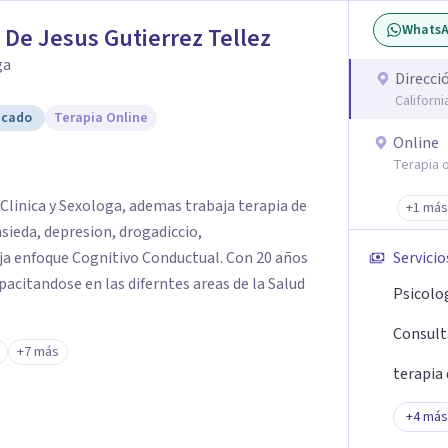
ue cuando sanas tu mundo
Whats
 De Jesus Gutierrez Tellez
de elegir y de vivir.
ga
Direcci
Californ
icado
Terapia Online
Online
Terapia o
Clinica y Sexologa, ademas trabaja terapia de
+1 más
ieda, depresion, drogadiccio,
a enfoque Cognitivo Conductual. Con 20 años
Servicio
acitandose en las diferntes areas de la Salud
Psicolog
Consulta
+7 más
terapia 
+
4
más