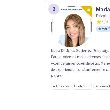
es una de las mejores opciones para acompañarte. Porq
2
Maria
interno, cambias tu forma de pensar, 
Psicólo
5
/ 5
Verif
Maria De Jesus Gutierrez Psicologa 
Pareja. Ademas maneja temas de ans
Acompa{amiento en divorcio. Manej
de experiencia, constantemente cap
Mental.
Adicciones
Alcoholismo
Ansiedad