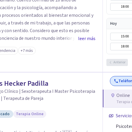
 humano. Cuento con más de 20 años de
18:00
ucación y la psicología, acompañando a
en procesos orientados al bienestar emocional y
Hoy
 y con sentido. Considero que esto es posible
15:00
ciencia de nuestro mundo interior y de la
leer más
 influyen en nuestra forma de sentir, pensar y
18:00
endencia
+7 más
a compasión y el respeto por el ritmo de cada
Anterior
erramientas de la psicología con un enfoque
mis clientes a comprender sus conflictos
Teléfo
s Hecker Padilla
ersonales, desarrollar nuevas estrategias de
o Clínico | Sexoterapeuta I Master Psicoterapia
ridad, resiliencia y bienestar. Creo
Online
 | Terapeuta de Pareja
ia como un camino fundamental para la
Terapia 
truir una vida más auténtica y significativa.
icado
Terapia Online
Servicio
Psicote