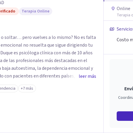
AD
Online
rificado
Terapia Online
Terapia o
Servicio
o soltar… pero vuelves a lo mismo? No es falta
Costo m
z emocional no resuelta que sigue dirigiendo tu
a de las profesionales más destacadas en el
la baja autoestima, la dependencia emocional y
leer más
u enfoque terapéutico se diferencia por una
endencia
+7 más
Enví
a la raíz que lo origina. Su metodología
Coordin
ción del sistema emocional, reprocesamiento de
ración cognitiva profunda, permitiendo
nes desde su origen. Si buscas un
ugar. Pero si estás listo(a) para comprender,
ue te ocurre, la Dra. Sandra Milena Jiménez Duque