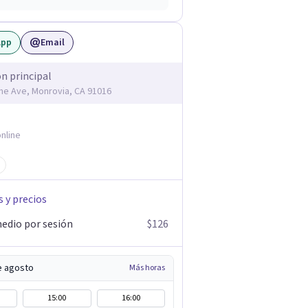
App
Email
ón principal
me Ave, Monrovia, CA 91016
nline
s y precios
edio por sesión
$126
e agosto
Más horas
15:00
16:00