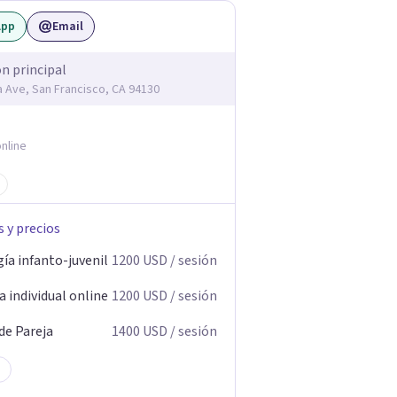
App
Email
ón principal
ia Ave, San Francisco, CA 94130
nline
s y precios
ía infanto-juvenil
1200
USD
/ sesión
 individual online
1200
USD
/ sesión
de Pareja
1400
USD
/ sesión