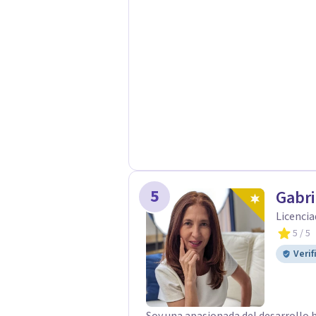
queridos para fortalecer las relacio
Psicológicas y Terapias Especializa
apoyo Terapia psicodinámica Terapi
Terapia de juego para niños Tratam
Postraumático: Ofrecemos apoyo ps
traumáticas y mejorar tu calidad de
5
Gabr
Licencia
5
/ 5
Verif