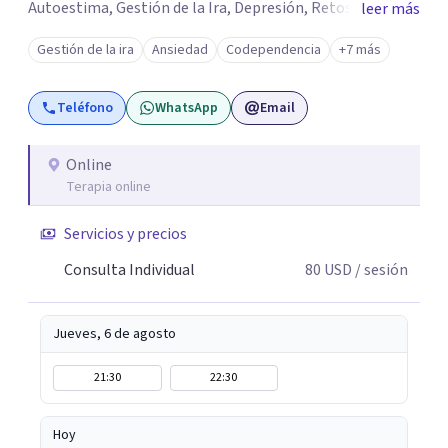
Autoestima, Gestión de la Ira, Depresión, Retos en la
leer más
Crianza, Codependencia, Celos, entre otros. Cuento con
Gestión de la ira
Ansiedad
Codependencia
+7 más
más de 12 años de experiencia en el área de la Salud
mental y he trabajado en distintos contextos clínicos con
Teléfono
WhatsApp
Email
niños, Adolescentes y Adultos
Online
Terapia online
Servicios y precios
Consulta Individual
80
USD
/ sesión
Jueves, 6 de agosto
21:30
22:30
Hoy