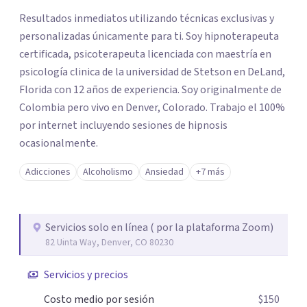
los profesionales que más se ajustan a tus
Resultados inmediatos utilizando técnicas exclusivas y
necesidades.
personalizadas únicamente para ti. Soy hipnoterapeuta
Responder cuestionario
certificada, psicoterapeuta licenciada con maestría en
psicología clinica de la universidad de Stetson en DeLand,
Florida con 12 años de experiencia. Soy originalmente de
Colombia pero vivo en Denver, Colorado. Trabajo el 100%
por internet incluyendo sesiones de hipnosis
ocasionalmente.
Adicciones
Alcoholismo
Ansiedad
+7 más
Servicios solo en línea ( por la plataforma Zoom)
82 Uinta Way, Denver, CO 80230
Servicios y precios
Costo medio por sesión
$150