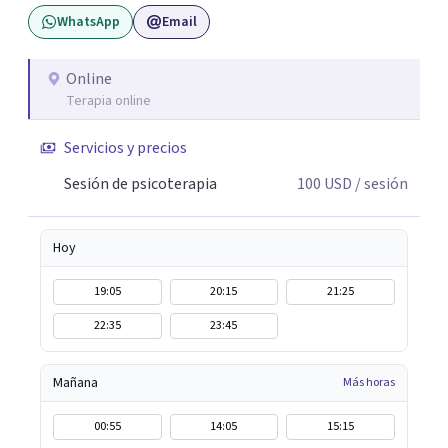
hipnoterapia y respiración neurodinámica, integrando
WhatsApp
Email
actualmente la Psicología Analítica Junguiana. Mi
abordaje también incorpora perspectivas interculturales,
ecopsicología y el trabajo simbólico con el inconsciente,
Online
Terapia online
entendiendo que cada proceso terapéutico es único y
requiere una mirada personalizada.
Servicios y precios
Sesión de psicoterapia
100
USD
/ sesión
Hoy
19:05
20:15
21:25
22:35
23:45
Mañana
Más horas
00:55
14:05
15:15