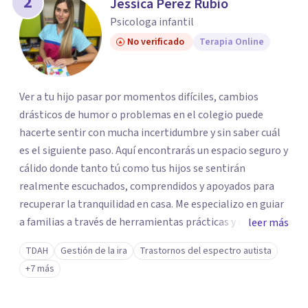
2
Jessica Perez Rubio
Psicologa infantil
No verificado
Terapia Online
Ver a tu hijo pasar por momentos difíciles, cambios
drásticos de humor o problemas en el colegio puede
hacerte sentir con mucha incertidumbre y sin saber cuál
es el siguiente paso. Aquí encontrarás un espacio seguro y
cálido donde tanto tú como tus hijos se sentirán
realmente escuchados, comprendidos y apoyados para
recuperar la tranquilidad en casa. Me especializo en guiar
a familias a través de herramientas prácticas y dinámicas
leer más
adaptadas a la edad de cada menor, dejando de lado las
TDAH
Gestión de la ira
Trastornos del espectro autista
etiquetas y los tecnicismos. Mi forma de trabajar se
+7 más
centra en entender las emociones que hay detrás del
comportamiento, ayudándoles a desarrollar la confianza