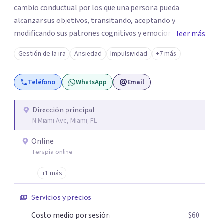
cambio conductual por los que una persona pueda
alcanzar sus objetivos, transitando, aceptando y
modificando sus patrones cognitivos y emocionales.
leer más
Abordo patologías específicas como trastornos de
Gestión de la ira
Ansiedad
Impulsividad
+7 más
ansiedad y del ánimo, y también crisis vitales y procesos
de crecimiento personal.
Teléfono
WhatsApp
Email
Dirección principal
N Miami Ave, Miami, FL
Online
Terapia online
+1 más
Servicios y precios
Costo medio por sesión
$60