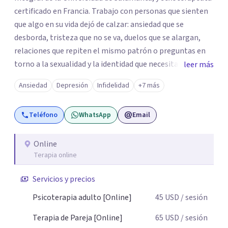
certificado en Francia. Trabajo con personas que sienten
que algo en su vida dejó de calzar: ansiedad que se
desborda, tristeza que no se va, duelos que se alargan,
relaciones que repiten el mismo patrón o preguntas en
torno a la sexualidad y la identidad que necesitan un
leer más
espacio seguro para ser habladas. Mi orientación teórica
Ansiedad
Depresión
Infidelidad
+7 más
integra una mirada Humanista-Relacional con Terapia
Breve, donde el modo en que te vinculas ocupa un lugar
Teléfono
WhatsApp
Email
central: cómo te relacionas contigo, con las demás
personas y con tu entorno. Además de mi formación en
psicoterapia, cuento con especialización en sexoterapia,
Online
Terapia online
por lo que también acompaño temas de salud sexual,
terapia de pareja, diversidad sexual y de género,
Servicios y precios
dificultades en el deseo, intimidad, orientación o
identidad. Busco que el espacio terapéutico sea un lugar
Psicoterapia adulto [Online]
45
USD
/ sesión
donde puedas hablar de estos temas sin juicios, con
Terapia de Pareja [Online]
65
USD
/ sesión
respeto y libertad. Trabajo con objetivos claros y