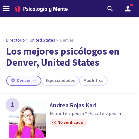
Directorio
United States
Denver
Los mejores psicólogos en
Denver, United States
Denver
Especialidades
Más filtros
1
Andrea Rojas Karl
ENCONTRAR MI TERAPEUTA
Hipnoterapeuta Y Psicoterapeuta
¿Necesitas ayuda para encontrar el
No verificado
psicólogo adecuado?
Responde a unas breves preguntas y te ofreceremos