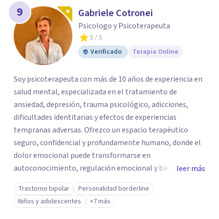
9
Gabriele Cotronei
Psicologo y Psicoterapeuta
5
/ 5
Verificado
Terapia Online
Soy psicoterapeuta con más de 10 años de experiencia en
salud mental, especializada en el tratamiento de
ansiedad, depresión, trauma psicológico, adicciones,
dificultades identitarias y efectos de experiencias
tempranas adversas. Ofrezco un espacio terapéutico
seguro, confidencial y profundamente humano, donde el
dolor emocional puede transformarse en
autoconocimiento, regulación emocional y bienestar.
leer más
Trabajo desde un enfoque integrativo que combina
Trastorno bipolar
Personalidad borderline
psicoanálisis, terapia somática y de trauma, psicología
Niños y adolescentes
+7 más
corporal, Mentalization Based Therapy (MBT),