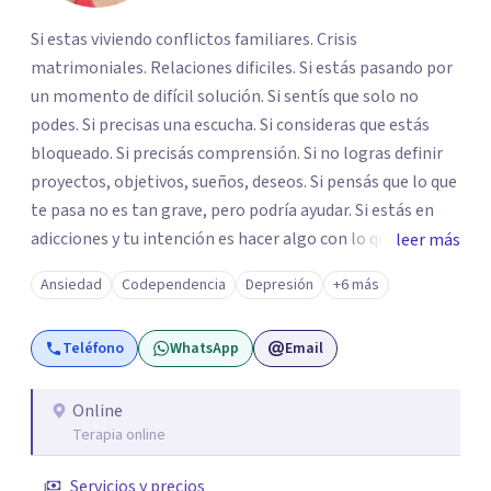
Si estas viviendo conflictos familiares. Crisis
matrimoniales. Relaciones dificiles. Si estás pasando por
un momento de difícil solución. Si sentís que solo no
podes. Si precisas una escucha. Si consideras que estás
bloqueado. Si precisás comprensión. Si no logras definir
proyectos, objetivos, sueños, deseos. Si pensás que lo que
te pasa no es tan grave, pero podría ayudar. Si estás en
adicciones y tu intención es hacer algo con lo que te está
leer más
pasando. No dudes en comunicarte a fin de comenzar a
Ansiedad
Codependencia
Depresión
+6 más
resolver la situación que está generando esa angustia.
Teléfono
WhatsApp
Email
Online
Terapia online
Servicios y precios