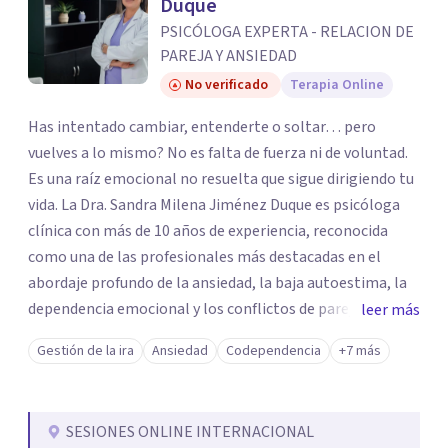
Duque
PSICÓLOGA EXPERTA - RELACION DE
PAREJA Y ANSIEDAD
No verificado
Terapia Online
Has intentado cambiar, entenderte o soltar… pero
vuelves a lo mismo? No es falta de fuerza ni de voluntad.
Es una raíz emocional no resuelta que sigue dirigiendo tu
vida. La Dra. Sandra Milena Jiménez Duque es psicóloga
clínica con más de 10 años de experiencia, reconocida
como una de las profesionales más destacadas en el
abordaje profundo de la ansiedad, la baja autoestima, la
dependencia emocional y los conflictos de pareja. Ha
leer más
trabajado con pacientes en diferentes países,
Gestión de la ira
Ansiedad
Codependencia
+7 más
acompañando procesos complejos. Su enfoque
terapéutico se diferencia por una premisa clara: no
trabaja el síntoma, trabaja la raíz que lo origina. Su
SESIONES ONLINE INTERNACIONAL
metodología interviene en tres niveles: regulación del