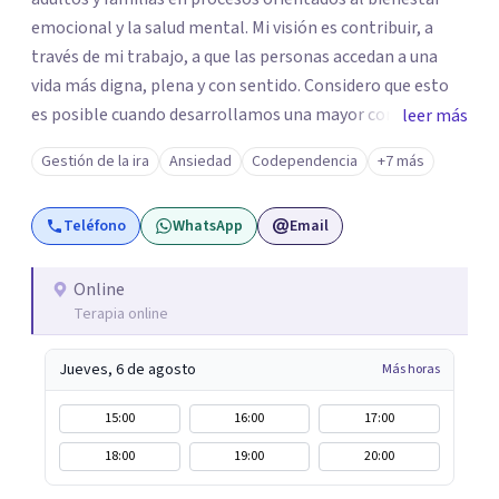
emocional y la salud mental. Mi visión es contribuir, a
través de mi trabajo, a que las personas accedan a una
vida más digna, plena y con sentido. Considero que esto
es posible cuando desarrollamos una mayor conciencia
leer más
de nuestro mundo interior y de la manera en que nuestras
Gestión de la ira
Ansiedad
Codependencia
+7 más
experiencias influyen en nuestra forma de sentir, pensar y
relacionarnos. Mi misión es ofrecer un espacio de
Teléfono
WhatsApp
Email
acompañamiento en salud mental basado en la
comprensión, la compasión y el respeto por el ritmo de
cada persona. Integro conocimientos y herramientas de
Online
Terapia online
la psicología con un enfoque informado en trauma para
ayudar a mis clientes a comprender sus conflictos
Jueves, 6 de agosto
Más horas
internos, fortalecer sus recursos personales, desarrollar
nuevas estrategias de afrontamiento y avanzar con
15:00
16:00
17:00
mayor claridad, resiliencia y bienestar. Creo
18:00
19:00
20:00
profundamente en la autoconciencia como un camino
fundamental para la transformación personal y para