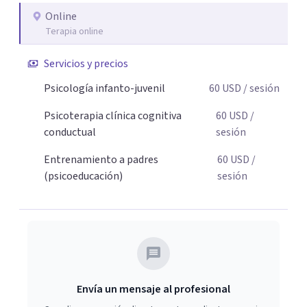
necesaria para superar sus retos y fortaleciendo la
Online
comunicación entre ustedes. Acompaño a niños y
Terapia online
adolescentes que están lidiando con la ansiedad, la
timidez, la rebeldía o dificultades escolares, así como a
Servicios y precios
padres que buscan orientación y pautas claras para
Psicología infanto-juvenil
60
USD
/ sesión
educar sin perder la paciencia ni el control. Si estás listo
para dar el primer paso hacia una convivencia familiar
Psicoterapia clínica cognitiva
60
USD
/
más armoniosa, agenda tu sesión y empecemos a
conductual
sesión
trabajar juntos.
Entrenamiento a padres
60
USD
/
(psicoeducación)
sesión
Envía un mensaje al profesional