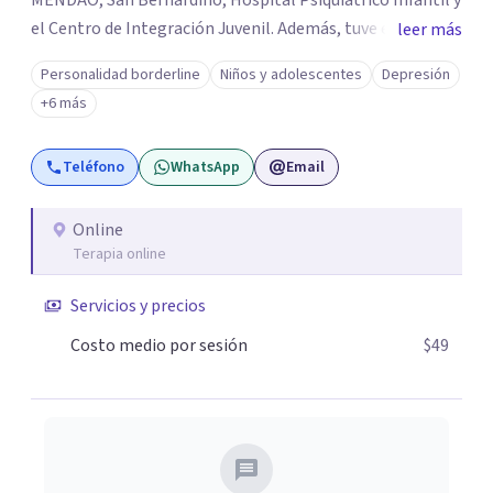
MENDAO, San Bernardino, Hospital Psiquiátrico Infantil y
el Centro de Integración Juvenil. Además, tuve el
leer más
privilegio de colaborar en comunidades como Olivar del
Personalidad borderline
Niños y adolescentes
Depresión
Conde y Xochimilco, lo que me permitió conocer diversas
+6 más
realidades y necesidades.
Teléfono
WhatsApp
Email
Online
Terapia online
Servicios y precios
Costo medio por sesión
$49