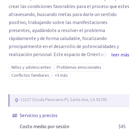
crear las condiciones favorables para el proceso que estes
atravesando, buscando metas para darle un sentido
positivo, trabajando sobre las manifestaciones
presentes, ayudándote a resolver el problema
rápidamente y de forma saludable, focalizando
principalmente en el desarrollo de potencialidades y
realización personal. Este espacio de Orientación
leer más
Psicológica tiene como objetivos promover el
Niños y adolescentes
Problemas emocionales
crecimiento preservar la salud mental, modificar el estilo
Conflictos familiares
+3 más
de vida si buscas mayor calidad de vida. Situaciones son
con las que te puedo ayudar: resolver preguntas
frecuentes a la paternidad, corregir determinados
12227 Circula Panorama Pl, Santa Ana, CA 92705
comportamientos de un hijo adolescente, problemas en
relaciones laborales, problemas en la relación con la
Servicios y precios
pareja, manejo de diversas situaciones que pueden causar
angustia emocional. Este espacio puede ser el adecuado
Costo medio por sesión
$45
si crees que cuentas con recursos personales que