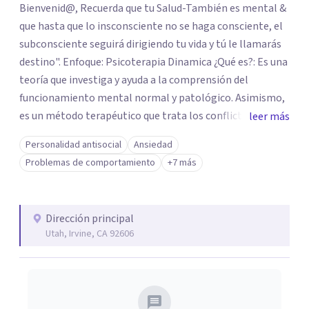
Bienvenid@, Recuerda que tu Salud-También es mental &
que hasta que lo insconsciente no se haga consciente, el
subconsciente seguirá dirigiendo tu vida y tú le llamarás
destino". Enfoque: Psicoterapia Dinamica ¿Qué es?: Es una
teoría que investiga y ayuda a la comprensión del
funcionamiento mental normal y patológico. Asimismo,
es un método terapéutico que trata los conflictos y
leer más
dificultades del psiquismo humano. Objetivo:
Personalidad antisocial
Ansiedad
Comprender los funcionamientos mentales del paciente
Problemas de comportamiento
+7 más
tratando de darle significado, ayudarlo a comprender
estos funcionamientos a través del análisis de sus
patrones de relación, los modos de vivirse a sí mismo, de
Dirección principal
relacionarse con los demás.
Utah, Irvine, CA 92606