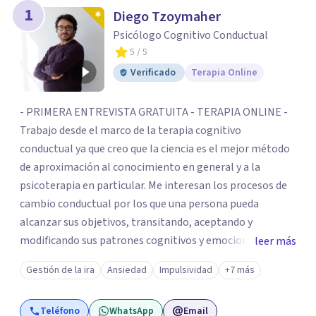
1
Diego Tzoymaher
Psicólogo Cognitivo Conductual
5
/ 5
Verificado
Terapia Online
- PRIMERA ENTREVISTA GRATUITA - TERAPIA ONLINE -
Trabajo desde el marco de la terapia cognitivo
conductual ya que creo que la ciencia es el mejor método
de aproximación al conocimiento en general y a la
psicoterapia en particular. Me interesan los procesos de
cambio conductual por los que una persona pueda
alcanzar sus objetivos, transitando, aceptando y
modificando sus patrones cognitivos y emocionales.
leer más
Abordo patologías específicas como trastornos de
Gestión de la ira
Ansiedad
Impulsividad
+7 más
ansiedad y del ánimo, y también crisis vitales y procesos
de crecimiento personal.
Teléfono
WhatsApp
Email