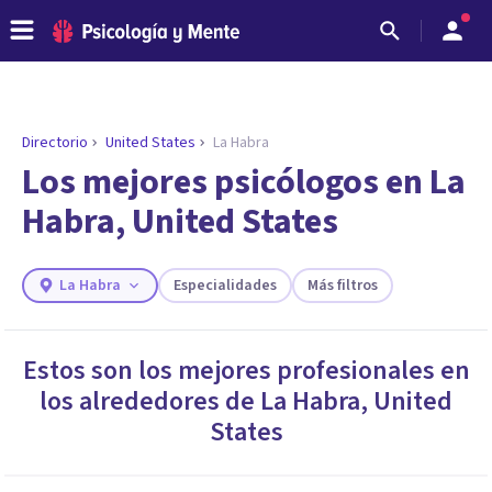
Directorio
United States
La Habra
ENCONTRAR MI TERAPEUTA
¿Necesitas ayuda para encontrar el
Los mejores psicólogos en La
psicólogo adecuado?
Habra, United States
Responde a unas breves preguntas y te ofreceremos
los profesionales que más se ajustan a tus
necesidades.
La Habra
Especialidades
Más filtros
Responder cuestionario
Estos son los mejores profesionales en
los alrededores de
La Habra
,
United
States