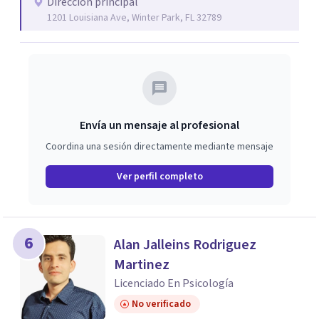
Dirección principal
plena y la terapia existencial. Terapia Mindfulness y
1201 Louisiana Ave, Winter Park, FL 32789
Terapia Centrada. Carmen siempre se asegurará de
brindarles a sus clientes la mejor y mejor atención que
pueda brindarles. Ella explorará todas las rutas,
resoluciones y tratamientos para satisfacer las mejores
necesidades del cliente. Tiene una experiencia notable en
la que todos sus clientes le dieron las mejores
Envía un mensaje al profesional
calificaciones.
Coordina una sesión directamente mediante mensaje
Ver perfil completo
6
Alan Jalleins Rodriguez
Martinez
Licenciado En Psicología
No verificado