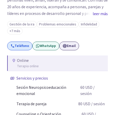
personas viven, aman, lideran y se comunican. Con más de
20 años de experiencia, acompaña a personas, parejas y
líderes en procesos de desarrollo personal y profesional.
leer más
Su trabajo se centra en la regulación emocional, las
Gestión de la ira
Problemas emocionales
Infidelidad
relaciones de pareja, la comunicación efectiva y el
+7 más
liderazgo consciente. Su metodología combina
psicología contemporánea, neurociencias y estrategias
Teléfono
WhatsApp
Email
de cambio basadas en evidencia para fortalecer la
autoestima, desarrollar habilidades socioemocionales y
promover cambios sostenibles. Como divulgador
Online
Terapia online
científico, acerca la psicología y las neurociencias a la vida
cotidiana mediante contenidos claros, rigurosos y
Servicios y precios
aplicables, con el propósito de impulsar un bienestar
integral.
Sesión Neuropsicoeducación
60
USD
/
emocional
sesión
Terapia de pareja
80
USD
/ sesión
Counseling o Orientación
60
USD
/