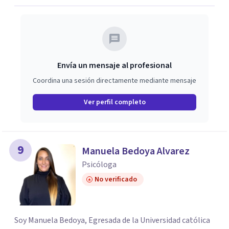
potencialmente te permitan asumir el proceso de
cambio: la madurez y la autonomía para decidir por ti
mismo, la estabilidad emocional para identificar las
fortalezas y debilidades afectivas y poder participar en la
sociedad con tus metas y motivaciones.
Envía un mensaje al profesional
Coordina una sesión directamente mediante mensaje
Ver perfil completo
9
Manuela Bedoya Alvarez
Psicóloga
No verificado
Soy Manuela Bedoya, Egresada de la Universidad católica