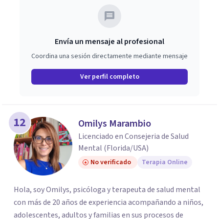
que no estás solo y que juntos encontraremos las
herramientas necesarias para lograr tus propósitos y así
poder lograr tener una mejor vida física y mentalmente.
Envía un mensaje al profesional
Mis consultas solo son en línea, por videollamada a por
Coordina una sesión directamente mediante mensaje
telefono (whatsapp) HOY ES UN DIA PERFECTO PARA
INICIAR UNAS MEJOR VIDA
Ver perfil completo
12
Omilys Marambio
Licenciado en Consejeria de Salud
Mental (Florida/USA)
No verificado
Terapia Online
Hola, soy Omilys, psicóloga y terapeuta de salud mental
con más de 20 años de experiencia acompañando a niños,
adolescentes, adultos y familias en sus procesos de