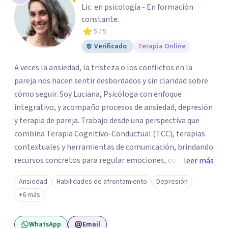
Lic. en psicología - En formación
constante.
5
/ 5
Verificado
Terapia Online
A veces la ansiedad, la tristeza o los conflictos en la
pareja nos hacen sentir desbordados y sin claridad sobre
cómo seguir. Soy Luciana, Psicóloga con enfoque
integrativo, y acompaño procesos de ansiedad, depresión
y terapia de pareja. Trabajo desde una perspectiva que
combina Terapia Cognitivo-Conductual (TCC), terapias
contextuales y herramientas de comunicación, brindando
recursos concretos para regular emociones, comprender
leer más
patrones y abordar las dificultades vinculares con mayor
Ansiedad
Habilidades de afrontamiento
Depresión
claridad. Ofrezco sesiones individuales y terapia de pareja
+6 más
en modalidad online. Si sentís que es momento de darte
un espacio para empezar un proceso personal o trabajar
WhatsApp
Email
en tu vínculo, podés escribirme para coordinar una