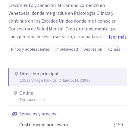
crecimiento y sanación. Mi camino comenzó en
Venezuela, donde me gradué en Psicología Clínica y
continuó en los Estados Unidos donde me licencie en
Consejeria de Salud Mental. Creo profundamente que
cada persona necesita ser vista, escuchada y validada. En
leer más
mi trabajo, no solo me enfoco en los síntomas, sino en la
Niños y adolescentes
Impulsividad
Depresión
+2 más
historia, el contexto y las fortalezas que ya existen
dentro de ti. Acompaño a padres que desean conectar
mejor con sus hijos, a adultos que buscan comprender su
Dirección principal
ansiedad o depresión, y a personas que están en proceso
13538 Village Park Dr, Orlando, FL 32837
de recuperación o transformación personal. Mi enfoque
es compasivo, basado en evidencia y centrado en el
Online
respeto. Trabajo creando un espacio seguro —Tu Espacio
Terapia online
— donde puedas explorar tu experiencia sin juicio,
Servicios y precios
desarrollar herramientas prácticas y recuperar tu poder
personal.
Costo medio por sesión
$150