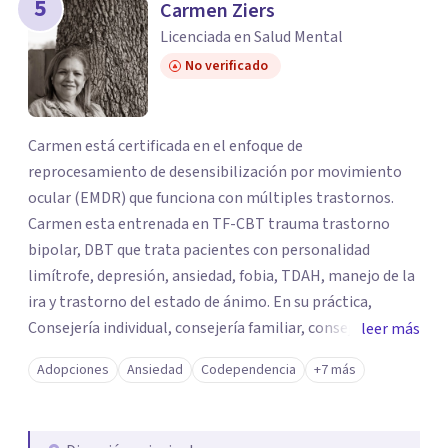
5
Carmen Ziers
Licenciada en Salud Mental
No verificado
Carmen está certificada en el enfoque de
reprocesamiento de desensibilización por movimiento
ocular (EMDR) que funciona con múltiples trastornos.
Carmen esta entrenada en TF-CBT trauma trastorno
bipolar, DBT que trata pacientes con personalidad
limítrofe, depresión, ansiedad, fobia, TDAH, manejo de la
ira y trastorno del estado de ánimo. En su práctica,
Consejería individual, consejería familiar, consejería de
leer más
pareja. Ella es muy versada y conocedora de varias
Adopciones
Ansiedad
Codependencia
+7 más
técnicas de asesoramiento como la terapia conductual
cognitiva (CBT), la terapia de aceptación y compromiso,
la terapia centrada en soluciones, la terapia de atención