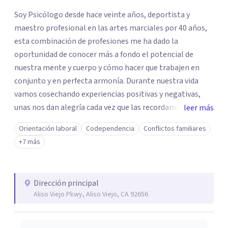
Soy Psicólogo desde hace veinte años, deportista y
maestro profesional en las artes marciales por 40 años,
esta combinación de profesiones me ha dado la
oportunidad de conocer más a fondo el potencial de
nuestra mente y cuerpo y cómo hacer que trabajen en
conjunto y en perfecta armonía. Durante nuestra vida
vamos cosechando experiencias positivas y negativas,
unas nos dan alegría cada vez que las recordamos, otras
leer más
nos dan nostalgia, angustia, depresion, ansiedad, estres,
Orientación laboral
Codependencia
Conflictos familiares
frustracion, las bloqueamos por momentos para no
+7 más
sufrir, hasta que ya no podemos más y nos hace entrar a
un estado emocional no deseado para nadie. Mi misión y
pasión como Psicólogo es poder ayudar a nuestra
Dirección principal
comunidad latina de este planeta y decirles que la vida es
Aliso Viejo Pkwy, Aliso Viejo, CA 92656
proceso de evolución constante, saber que nadie es
perfecto pero que todo se puede lograr si lo deseamos
intensamente con ayuda profesional. Finalmente decirte