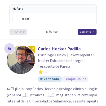
fundamental para la transformación personal y para
construir una vida más auténtica y significativa.
Mañana
00:00
Más días
Anterior
Siguiente
6
Carlos Hecker Padilla
Psicólogo Clínico | Sexoterapeuta I
Master Psicoterapia Integral |
Terapeuta de Pareja
5
/ 5
Verificado
Terapia Online
🙋🏻 ¡Hola!, soy Carlos Hecker, psicólogo clínico bilingüe
(español 🇪🇸 y francés 🇫🇷 ), magister en Psicoterapia
Integral de la Universidad de Salamanca, y sexoterapeuta