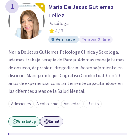
1
Maria De Jesus Gutierrez
Tellez
Psicóloga
5
/ 5
Verificado
Terapia Online
Maria De Jesus Gutierrez Psicologa Clinica y Sexologa,
ademas trabaja terapia de Pareja. Ademas maneja temas
de ansieda, depresion, drogadiccio, Acompa{amiento en
divorcio. Maneja enfoque Cognitivo Conductual. Con 20
años de experiencia, constantemente capacitandose en
las diferntes areas de la Salud Mental.
Adicciones
Alcoholismo
Ansiedad
+7 más
WhatsApp
Email