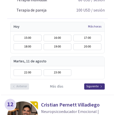
Terapia individual
80
USD
/ sesión
Terapia de pareja
100
USD
/ sesión
Hoy
Más horas
15:00
16:00
17:00
18:00
19:00
20:00
Martes, 11 de agosto
22:00
23:00
Más días
Anterior
Siguiente
12
Cristian Pernett Villadiego
Neuropsicoeducador Emocional |