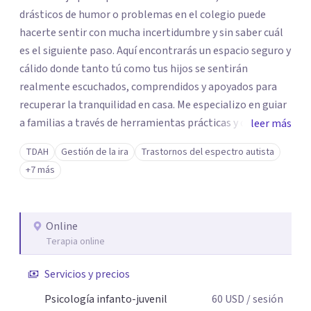
drásticos de humor o problemas en el colegio puede
hacerte sentir con mucha incertidumbre y sin saber cuál
es el siguiente paso. Aquí encontrarás un espacio seguro y
cálido donde tanto tú como tus hijos se sentirán
realmente escuchados, comprendidos y apoyados para
recuperar la tranquilidad en casa. Me especializo en guiar
a familias a través de herramientas prácticas y dinámicas
leer más
adaptadas a la edad de cada menor, dejando de lado las
TDAH
Gestión de la ira
Trastornos del espectro autista
etiquetas y los tecnicismos. Mi forma de trabajar se
+7 más
centra en entender las emociones que hay detrás del
comportamiento, ayudándoles a desarrollar la confianza
necesaria para superar sus retos y fortaleciendo la
Online
comunicación entre ustedes. Acompaño a niños y
Terapia online
adolescentes que están lidiando con la ansiedad, la
timidez, la rebeldía o dificultades escolares, así como a
Servicios y precios
padres que buscan orientación y pautas claras para
Psicología infanto-juvenil
60
USD
/ sesión
educar sin perder la paciencia ni el control. Si estás listo