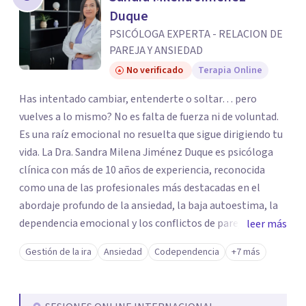
Duque
PSICÓLOGA EXPERTA - RELACION DE
PAREJA Y ANSIEDAD
No verificado
Terapia Online
Has intentado cambiar, entenderte o soltar… pero
vuelves a lo mismo? No es falta de fuerza ni de voluntad.
Es una raíz emocional no resuelta que sigue dirigiendo tu
vida. La Dra. Sandra Milena Jiménez Duque es psicóloga
clínica con más de 10 años de experiencia, reconocida
como una de las profesionales más destacadas en el
abordaje profundo de la ansiedad, la baja autoestima, la
dependencia emocional y los conflictos de pareja. Ha
leer más
trabajado con pacientes en diferentes países,
Gestión de la ira
Ansiedad
Codependencia
+7 más
acompañando procesos complejos. Su enfoque
terapéutico se diferencia por una premisa clara: no
trabaja el síntoma, trabaja la raíz que lo origina. Su