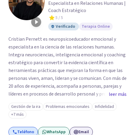
Especialista en Relaciones Humanas |
Coach Estratégico
5
/ 5
Verificado
Terapia Online
Cristian Pernett es neuropsicoeducador emocional y
especialista en la ciencia de las relaciones humanas.
Integra neurociencias, inteligencia emocional y coaching
estratégico para convertir la evidencia científica en
herramientas prácticas que mejoran la forma en que las
personas viven, aman, lideran y se comunican. Con más de
20 años de experiencia, acompaña a personas, parejas y
líderes en procesos de desarrollo personal y profesional.
leer más
Su trabajo se centra en la regulación emocional, las
Gestión de la ira
Problemas emocionales
Infidelidad
relaciones de pareja, la comunicación efectiva y el
+7 más
liderazgo consciente. Su metodología combina
psicología contemporánea, neurociencias y estrategias
Teléfono
WhatsApp
Email
de cambio basadas en evidencia para fortalecer la