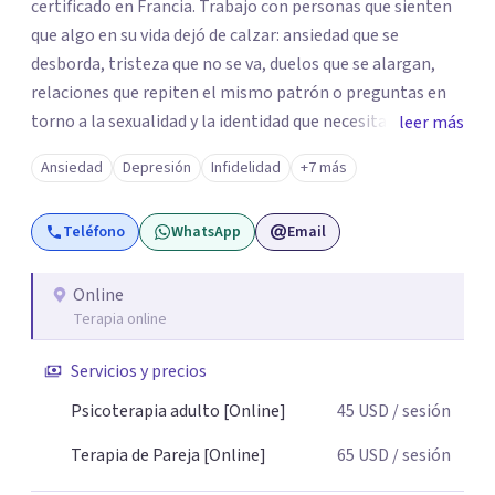
certificado en Francia. Trabajo con personas que sienten
que algo en su vida dejó de calzar: ansiedad que se
desborda, tristeza que no se va, duelos que se alargan,
relaciones que repiten el mismo patrón o preguntas en
torno a la sexualidad y la identidad que necesitan un
leer más
espacio seguro para ser habladas. Mi orientación teórica
Ansiedad
Depresión
Infidelidad
+7 más
integra una mirada Humanista-Relacional con Terapia
Breve, donde el modo en que te vinculas ocupa un lugar
Teléfono
WhatsApp
Email
central: cómo te relacionas contigo, con las demás
personas y con tu entorno. Además de mi formación en
psicoterapia, cuento con especialización en sexoterapia,
Online
Terapia online
por lo que también acompaño temas de salud sexual,
terapia de pareja, diversidad sexual y de género,
Servicios y precios
dificultades en el deseo, intimidad, orientación o
identidad. Busco que el espacio terapéutico sea un lugar
Psicoterapia adulto [Online]
45
USD
/ sesión
donde puedas hablar de estos temas sin juicios, con
Terapia de Pareja [Online]
65
USD
/ sesión
respeto y libertad. Trabajo con objetivos claros y