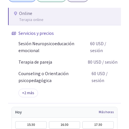
autoestima, desarrollar habilidades socioemocionales y
promover cambios sostenibles. Como divulgador
Online
Terapia online
científico, acerca la psicología y las neurociencias a la vida
cotidiana mediante contenidos claros, rigurosos y
Servicios y precios
aplicables, con el propósito de impulsar un bienestar
integral.
Sesión Neuropsicoeducación
60
USD
/
emocional
sesión
Terapia de pareja
80
USD
/ sesión
Counseling o Orientación
60
USD
/
psicopedagógica
sesión
+
2
más
Hoy
Más horas
15:30
16:30
17:30