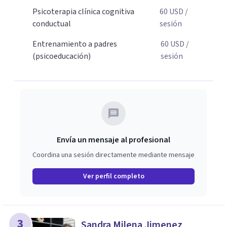
para dar el primer paso hacia una convivencia familiar
Psicoterapia clínica cognitiva
60
USD
/
más armoniosa, agenda tu sesión y empecemos a
conductual
sesión
trabajar juntos.
Entrenamiento a padres
60
USD
/
(psicoeducación)
sesión
Envía un mensaje al profesional
Coordina una sesión directamente mediante mensaje
Ver perfil completo
3
Sandra Milena Jimenez