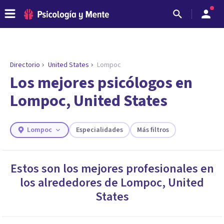
Directorio
United States
Lompoc
ENCONTRAR MI TERAPEUTA
¿Necesitas ayuda para encontrar el
Los mejores psicólogos en
psicólogo adecuado?
Lompoc, United States
Responde a unas breves preguntas y te ofreceremos
los profesionales que más se ajustan a tus
necesidades.
Lompoc
Especialidades
Más filtros
Responder cuestionario
Estos son los mejores profesionales en
los alrededores de
Lompoc
,
United
States