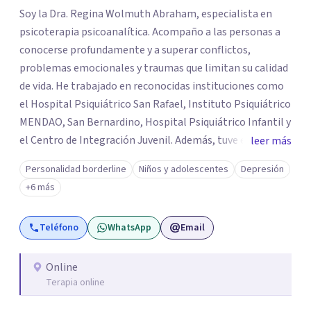
Soy la Dra. Regina Wolmuth Abraham, especialista en
psicoterapia psicoanalítica. Acompaño a las personas a
conocerse profundamente y a superar conflictos,
problemas emocionales y traumas que limitan su calidad
de vida. He trabajado en reconocidas instituciones como
el Hospital Psiquiátrico San Rafael, Instituto Psiquiátrico
MENDAO, San Bernardino, Hospital Psiquiátrico Infantil y
el Centro de Integración Juvenil. Además, tuve el
leer más
privilegio de colaborar en comunidades como Olivar del
Personalidad borderline
Niños y adolescentes
Depresión
Conde y Xochimilco, lo que me permitió conocer diversas
+6 más
realidades y necesidades.
Teléfono
WhatsApp
Email
Online
Terapia online