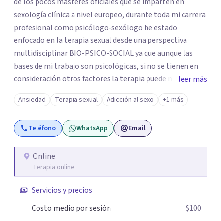
de los pocos masteres oficiales que se imparten en
sexología clínica a nivel europeo, durante toda mi carrera
profesional como psicólogo-sexólogo he estado
enfocado en la terapia sexual desde una perspectiva
multidisciplinar BIO-PSICO-SOCIAL ya que aunque las
bases de mi trabajo son psicológicas, si no se tienen en
consideración otros factores la terapia puede no
leer más
funcionar al tener una visión demasiado simplista,
Ansiedad
Terapia sexual
Adicción al sexo
+1 más
excluyendo de antemano otros factores que pueden
influir. Mi intención es ayudar para conseguir una mejora
Teléfono
WhatsApp
Email
global de tu sexualidad, considerando cada caso como
algo particular e intentando adaptarme a tu situación
personal concreta. En especial mi ámbito de trabajo es la
Online
Terapia online
disfunción eréctil, la eyaculación precoz y la falta de
deseo tanto en mujeres como en hombres. La sexualidad
Servicios y precios
es de enorme importancia tanto para el bienestar físico y
mental como a nivel personal para una buena
Costo medio por sesión
$100
autoestima y una relación saludable de pareja.