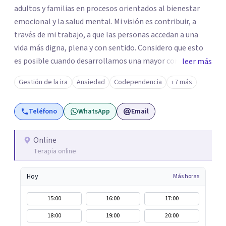
adultos y familias en procesos orientados al bienestar
emocional y la salud mental. Mi visión es contribuir, a
través de mi trabajo, a que las personas accedan a una
vida más digna, plena y con sentido. Considero que esto
es posible cuando desarrollamos una mayor conciencia
leer más
de nuestro mundo interior y de la manera en que nuestras
Gestión de la ira
Ansiedad
Codependencia
+7 más
experiencias influyen en nuestra forma de sentir, pensar y
relacionarnos. Mi misión es ofrecer un espacio de
Teléfono
WhatsApp
Email
acompañamiento en salud mental basado en la
comprensión, la compasión y el respeto por el ritmo de
cada persona. Integro conocimientos y herramientas de
Online
Terapia online
la psicología con un enfoque informado en trauma para
ayudar a mis clientes a comprender sus conflictos
Hoy
Más horas
internos, fortalecer sus recursos personales, desarrollar
nuevas estrategias de afrontamiento y avanzar con
15:00
16:00
17:00
mayor claridad, resiliencia y bienestar. Creo
18:00
19:00
20:00
profundamente en la autoconciencia como un camino