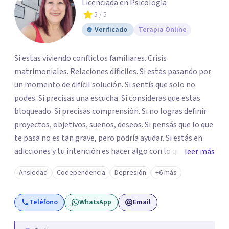
Licenciada en Psicología
5
/ 5
Verificado
Terapia Online
Si estas viviendo conflictos familiares. Crisis
matrimoniales. Relaciones dificiles. Si estás pasando por
un momento de difícil solución. Si sentís que solo no
podes. Si precisas una escucha. Si consideras que estás
bloqueado. Si precisás comprensión. Si no logras definir
proyectos, objetivos, sueños, deseos. Si pensás que lo que
te pasa no es tan grave, pero podría ayudar. Si estás en
adicciones y tu intención es hacer algo con lo que te está
leer más
pasando. No dudes en comunicarte a fin de comenzar a
Ansiedad
Codependencia
Depresión
+6 más
resolver la situación que está generando esa angustia.
Teléfono
WhatsApp
Email