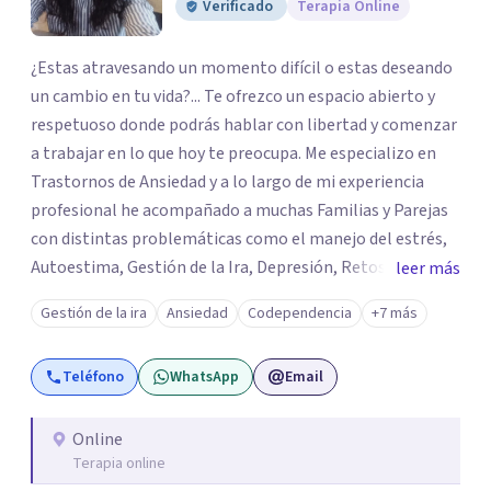
Verificado
Terapia Online
¿Estas atravesando un momento difícil o estas deseando
un cambio en tu vida?... Te ofrezco un espacio abierto y
respetuoso donde podrás hablar con libertad y comenzar
a trabajar en lo que hoy te preocupa. Me especializo en
Trastornos de Ansiedad y a lo largo de mi experiencia
profesional he acompañado a muchas Familias y Parejas
con distintas problemáticas como el manejo del estrés,
Autoestima, Gestión de la Ira, Depresión, Retos en la
leer más
Crianza, Codependencia, Celos, entre otros. Cuento con
Gestión de la ira
Ansiedad
Codependencia
+7 más
más de 12 años de experiencia en el área de la Salud
mental y he trabajado en distintos contextos clínicos con
Teléfono
WhatsApp
Email
niños, Adolescentes y Adultos
Online
Terapia online