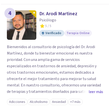
4
Dr. Arodi Martinez
Psicólogo
5
/ 5
Verificado
Terapia Online
Bienvenidos al consultorio de psicología del Dr. Arodi
Martínez, donde tu bienestar emocional es nuestra
prioridad. Con una amplia gama de servicios
especializados en trastornos de ansiedad, depresión y
otros trastornos emocionales, estamos dedicados a
ofrecerte el mejor tratamiento para mejorar tu salud
mental. En nuestro consultorio, ofrecemos una variedad
de terapias y tratamientos diseñados para satisfacer tus
leer más
necesidades específicas: Terapia para Trastornos de
Adicciones
Alcoholismo
Ansiedad
+7 más
Ansiedad y Depresión: Somos expertos en el tratamiento