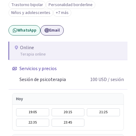
Trabajo desde un enfoque integrativo que combina
Trastorno bipolar
Personalidad borderline
psicoanálisis, terapia somática y de trauma, psicología
Niños y adolescentes
+7 más
corporal, Mentalization Based Therapy (MBT),
hipnoterapia y respiración neurodinámica, integrando
WhatsApp
Email
actualmente la Psicología Analítica Junguiana. Mi
abordaje también incorpora perspectivas interculturales,
ecopsicología y el trabajo simbólico con el inconsciente,
Online
Terapia online
entendiendo que cada proceso terapéutico es único y
requiere una mirada personalizada.
Servicios y precios
Sesión de psicoterapia
100
USD
/ sesión
Hoy
19:05
20:15
21:25
22:35
23:45