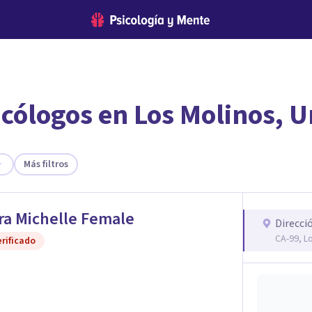
cólogos en Los Molinos, U
encontrar el psicólogo adecuado?
te ofreceremos los profesionales que más se ajustan a tus necesi
Más filtros
a Michelle Female
Direcci
CA-99, L
rificado