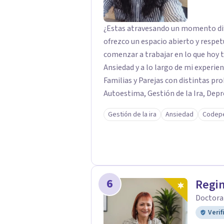
¿Estas atravesando un momento difíc
ofrezco un espacio abierto y respe
comenzar a trabajar en lo que hoy te preocupa. Me especial
Ansiedad y a lo largo de mi experi
Familias y Parejas con distintas p
Autoestima, Gestión de la Ira, Depr
Celos, entre otros. Cuento con más 
Gestión de la ira
Ansiedad
Codep
mental y he trabajado en distintos 
Adultos
6
Regi
Doctora
Verif