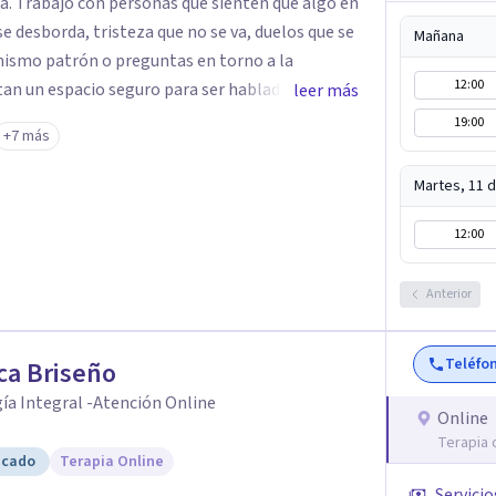
go en
 se desborda, tristeza que no se va, duelos que se
Mañana
 mismo patrón o preguntas en torno a la
12:00
tan un espacio seguro para ser habladas. Mi
leer más
rada Humanista-Relacional con Terapia Breve,
19:00
+7 más
cupa un lugar central: cómo te relacionas
emás de mi formación en
Martes, 11 
zación en sexoterapia, por lo que también
apia de pareja, diversidad sexual y de género,
12:00
 orientación o identidad. Busco que el espacio
as hablar de estos temas sin juicios, con
Anterior
ivos claros y realistas, sin fórmulas rígidas:
on una mirada práctica sobre tu vida diaria.
Teléfo
ca Briseño
ía Integral -Atención Online
Online
Terapia 
icado
Terapia Online
Servicio