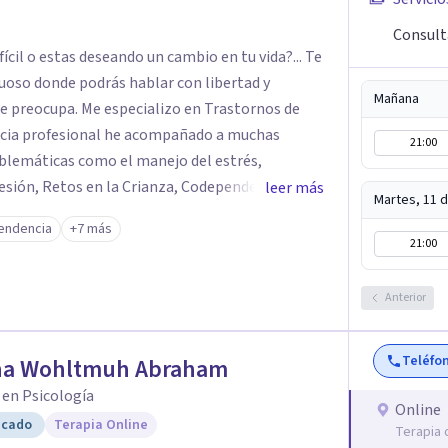
Consult
il o estas deseando un cambio en tu vida?... Te
tuoso donde podrás hablar con libertad y
Mañana
izo en Trastornos de
encia profesional he acompañado a muchas
21:00
roblemáticas como el manejo del estrés,
esión, Retos en la Crianza, Codependencia,
leer más
Martes, 11 
de 12 años de experiencia en el área de la Salud
endencia
+7 más
contextos clínicos con niños, Adolescentes y
21:00
Anterior
Teléfo
na Wohltmuh Abraham
 en Psicología
Online
icado
Terapia Online
Terapia 