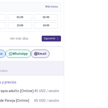
Más horas
01:00
02:00
15:00
16:00
Ver más días
Siguiente
no
WhatsApp
Email
online
s y precios
rapia adulto [Online]
45
USD
/ sesión
de Pareja [Online]
65
USD
/ sesión