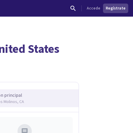
Accede
Regístrate
nited States
dades.
ón principal
os Molinos, CA