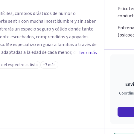
Psicoter
fíciles, cambios drásticos de humor o
conduct
rte sentir con mucha incertidumbre y sin saber
Entrena
ontrarás un espacio seguro y cálido donde tanto
(psicoe
lmente escuchados, comprendidos y apoyados
avés de
 adaptadas a la edad de cada menor, dejando de
leer más
. Mi forma de trabajar se centra en entender las
 del espectro autista
+7 más
ortamiento, ayudándoles a desarrollar la
s retos y fortaleciendo la comunicación entre
Enví
escolares, así como a padres que buscan
Coordin
sin perder la paciencia ni el control. Si estás
a una convivencia familiar más armoniosa, agenda
untos.