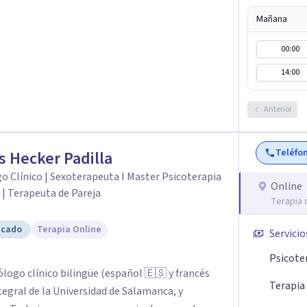
das: Terapia cognitivo-conductual Terapia de
a enfocada en la solución Terapia de exposición
Mañana
iento de Traumas y Trastornos de Estrés
00:00
icológico para ayudarte a superar experiencias
 vida. Tratamiento de Adicciones.
14:00
Anterior
Teléfo
s Hecker Padilla
o Clínico | Sexoterapeuta I Master Psicoterapia
Online
 | Terapeuta de Pareja
Terapia 
icado
Terapia Online
Servicio
Psicote
ólogo clínico bilingüe (español 🇪🇸 y francés
Terapia 
tegral de la Universidad de Salamanca, y