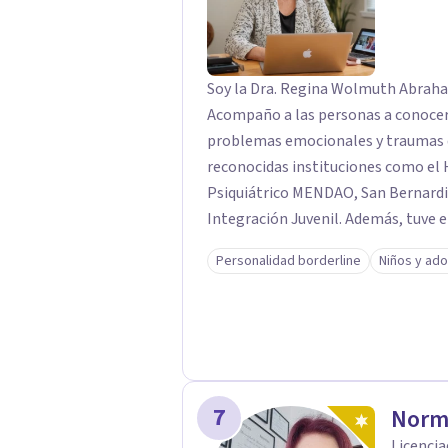
Soy la Dra. Regina Wolmuth Abraham
Acompaño a las personas a conocer
problemas emocionales y traumas qu
reconocidas instituciones como el H
Psiquiátrico MENDAO, San Bernardino
Integración Juvenil. Además, tuve 
Olivar del Conde y Xochimilco, lo q
Personalidad borderline
Niños y ad
necesidades.
7
Norm
Licencia