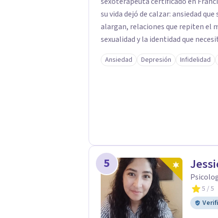
sexoterapeuta certificado en Francia. Trabajo con personas que sienten que al
su vida dejó de calzar: ansiedad que
alargan, relaciones que repiten el
sexualidad y la identidad que necesi
orientación teórica integra una mi
Ansiedad
Depresión
Infidelidad
donde el modo en que te vinculas o
contigo, con las demás personas y con tu entorno. Ad
psicoterapia, cuento con especiali
acompaño temas de salud sexual, ter
dificultades en el deseo, intimidad,
terapéutico sea un lugar donde pued
respeto y libertad. Trabajo con objet
combinamos profundidad emocional c
5
Jessi
Psicolog
5
/ 5
Verif