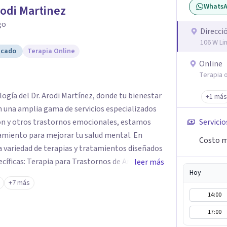
Whats
rodi Martinez
go
Direcci
106 W Li
icado
Terapia Online
Online
Terapia o
logía del Dr. Arodi Martínez, donde tu bienestar
+1 más
n una amplia gama de servicios especializados
ión y otros trastornos emocionales, estamos
Servicio
amiento para mejorar tu salud mental. En
Costo m
 variedad de terapias y tratamientos diseñados
ecíficas: Terapia para Trastornos de Ansiedad y
leer más
Hoy
atamiento de la ansiedad y la depresión,
+7 más
dencia para ayudarte a recuperar tu bienestar
14:00
areja y Familiar: Trabajamos contigo y tus seres
17:00
nes y mejorar la dinámica familiar. Evaluaciones