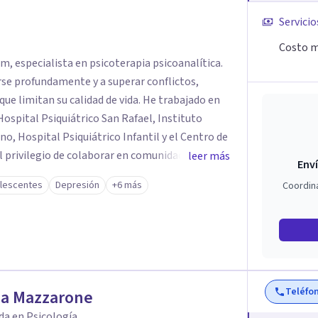
Servicio
Costo m
, especialista en psicoterapia psicoanalítica.
se profundamente y a superar conflictos,
e limitan su calidad de vida. He trabajado en
ospital Psiquiátrico San Rafael, Instituto
, Hospital Psiquiátrico Infantil y el Centro de
el privilegio de colaborar en comunidades como
leer más
Enví
ue me permitió conocer diversas realidades y
olescentes
Depresión
+6 más
Coordin
Teléfo
a Mazzarone
da en Psicología