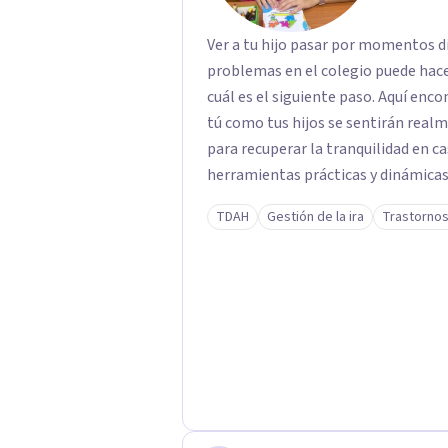
Ver a tu hijo pasar por momentos di
problemas en el colegio puede hace
cuál es el siguiente paso. Aquí enc
tú como tus hijos se sentirán rea
para recuperar la tranquilidad en casa. Me especializo en guiar a familias a tr
herramientas prácticas y dinámicas
lado las etiquetas y los tecnicismos
TDAH
Gestión de la ira
Trastornos
emociones que hay detrás del comp
confianza necesaria para superar su
ustedes. Acompaño a niños y adolescentes que están lidiando con la ansiedad, la
timidez, la rebeldía o dificultades 
orientación y pautas claras para educar 
listo para dar el primer paso haci
tu sesión y empecemos a trabajar j