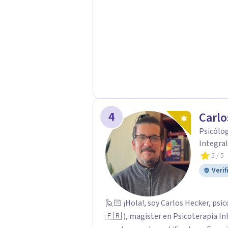
Psicológicas y Terapias Especializa
apoyo Terapia psicodinámica Terapi
Terapia de juego para niños Tratam
Postraumático: Ofrecemos apoyo ps
traumáticas y mejorar tu calidad de
4
Carlo
Psicólog
Integral
5
/ 5
Verif
🙋🏻 ¡Hola!, soy Carlos Hecker, psic
🇫🇷 ), magister en Psicoterapia In