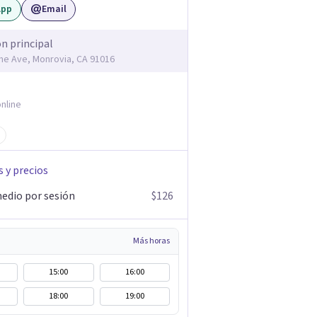
App
Email
ón principal
me Ave, Monrovia, CA 91016
nline
s y precios
edio por sesión
$126
Más horas
15:00
16:00
18:00
19:00