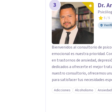
3
Dr. A
Psicólo
5
/ 5
Verif
Bienvenidos al consultorio de psico
emocional es nuestra prioridad. Co
en trastornos de ansiedad, depres
dedicados a ofrecerte el mejor trat
nuestro consultorio, ofrecemos una
para satisfacer tus necesidades esp
Depresión: Somos expertos en el tr
Adicciones
Alcoholismo
Ansiedad
utilizando enfoques basados en evi
emocional. Terapia Individual, de P
queridos para fortalecer las relacio