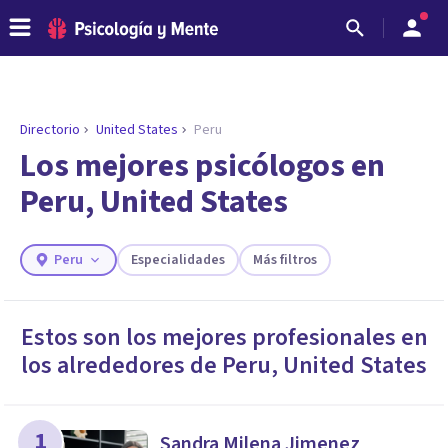
Directorio
United States
Peru
Los mejores psicólogos en
Peru, United States
Peru
Especialidades
Más filtros
Estos son los mejores profesionales en
los alrededores de
Peru
,
United States
ENCONTRAR MI TERAPEUTA
¿Necesitas ayuda para encontrar el
psicólogo adecuado?
Responde a unas breves preguntas y te ofreceremos
1
Sandra Milena Jimenez