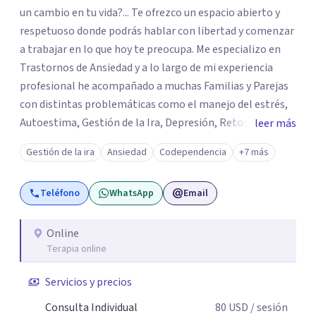
un cambio en tu vida?... Te ofrezco un espacio abierto y
respetuoso donde podrás hablar con libertad y comenzar
a trabajar en lo que hoy te preocupa. Me especializo en
Trastornos de Ansiedad y a lo largo de mi experiencia
profesional he acompañado a muchas Familias y Parejas
con distintas problemáticas como el manejo del estrés,
Autoestima, Gestión de la Ira, Depresión, Retos en la
leer más
Crianza, Codependencia, Celos, entre otros. Cuento con
Gestión de la ira
Ansiedad
Codependencia
+7 más
más de 12 años de experiencia en el área de la Salud
mental y he trabajado en distintos contextos clínicos con
Teléfono
WhatsApp
Email
niños, Adolescentes y Adultos
Online
Terapia online
Servicios y precios
Consulta Individual
80
USD
/ sesión