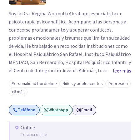
Soy la Dra. Regina Wolmuth Abraham, especialista en
psicoterapia psicoanalítica. Acompaño a las personas a
conocerse profundamente y a superar conflictos,
problemas emocionales y traumas que limitan su calidad
de vida. He trabajado en reconocidas instituciones como
el Hospital Psiquiátrico San Rafael, Instituto Psiquiátrico
MENDAO, San Bernardino, Hospital Psiquiátrico Infantil y
el Centro de Integración Juvenil. Además, tuve el
leer más
privilegio de colaborar en comunidades como Olivar del
Personalidad borderline
Niños y adolescentes
Depresión
Conde y Xochimilco, lo que me permitió conocer diversas
+6 más
realidades y necesidades.
Teléfono
WhatsApp
Email
Online
Terapia online