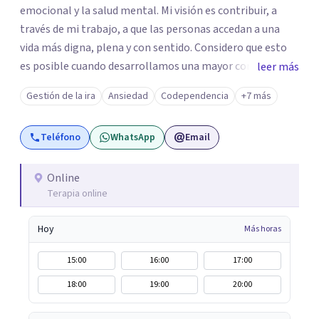
emocional y la salud mental. Mi visión es contribuir, a
través de mi trabajo, a que las personas accedan a una
vida más digna, plena y con sentido. Considero que esto
es posible cuando desarrollamos una mayor conciencia
leer más
de nuestro mundo interior y de la manera en que nuestras
Gestión de la ira
Ansiedad
Codependencia
+7 más
experiencias influyen en nuestra forma de sentir, pensar y
relacionarnos. Mi misión es ofrecer un espacio de
Teléfono
WhatsApp
Email
acompañamiento en salud mental basado en la
comprensión, la compasión y el respeto por el ritmo de
cada persona. Integro conocimientos y herramientas de
Online
Terapia online
la psicología con un enfoque informado en trauma para
ayudar a mis clientes a comprender sus conflictos
Hoy
Más horas
internos, fortalecer sus recursos personales, desarrollar
nuevas estrategias de afrontamiento y avanzar con
15:00
16:00
17:00
mayor claridad, resiliencia y bienestar. Creo
18:00
19:00
20:00
profundamente en la autoconciencia como un camino
fundamental para la transformación personal y para