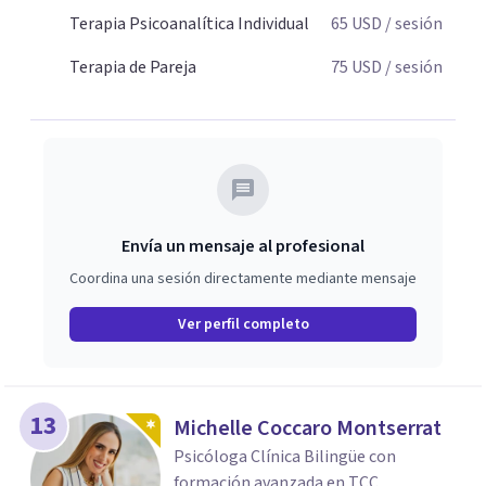
sufrimiento y alcanzan cambios profundos y duraderos en
Terapia Psicoanalítica Individual
65
USD
/ sesión
su vida y relaciones personales.
Terapia de Pareja
75
USD
/ sesión
Envía un mensaje al profesional
Coordina una sesión directamente mediante mensaje
Ver perfil completo
13
Michelle Coccaro Montserrat
Psicóloga Clínica Bilingüe con
formación avanzada en TCC,