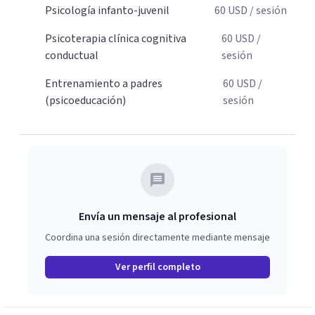
Psicología infanto-juvenil
60
USD
/ sesión
educar sin perder la paciencia ni el control. Si estás listo
para dar el primer paso hacia una convivencia familiar
Psicoterapia clínica cognitiva
60
USD
/
más armoniosa, agenda tu sesión y empecemos a
conductual
sesión
trabajar juntos.
Entrenamiento a padres
60
USD
/
(psicoeducación)
sesión
Envía un mensaje al profesional
Coordina una sesión directamente mediante mensaje
Ver perfil completo