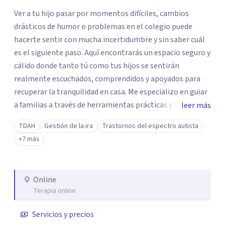
Ver a tu hijo pasar por momentos difíciles, cambios
drásticos de humor o problemas en el colegio puede
hacerte sentir con mucha incertidumbre y sin saber cuál
es el siguiente paso. Aquí encontrarás un espacio seguro y
cálido donde tanto tú como tus hijos se sentirán
realmente escuchados, comprendidos y apoyados para
recuperar la tranquilidad en casa. Me especializo en guiar
a familias a través de herramientas prácticas y dinámicas
leer más
adaptadas a la edad de cada menor, dejando de lado las
TDAH
Gestión de la ira
Trastornos del espectro autista
etiquetas y los tecnicismos. Mi forma de trabajar se
+7 más
centra en entender las emociones que hay detrás del
comportamiento, ayudándoles a desarrollar la confianza
necesaria para superar sus retos y fortaleciendo la
Online
comunicación entre ustedes. Acompaño a niños y
Terapia online
adolescentes que están lidiando con la ansiedad, la
timidez, la rebeldía o dificultades escolares, así como a
Servicios y precios
padres que buscan orientación y pautas claras para