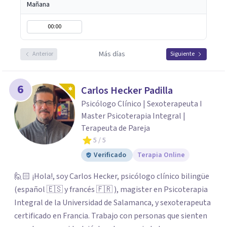
construir una vida más auténtica y significativa.
Mañana
00:00
Más días
Anterior
Siguiente
6
Carlos Hecker Padilla
Psicólogo Clínico | Sexoterapeuta I
Master Psicoterapia Integral |
Terapeuta de Pareja
5
/ 5
Verificado
Terapia Online
🙋🏻 ¡Hola!, soy Carlos Hecker, psicólogo clínico bilingüe
(español 🇪🇸 y francés 🇫🇷 ), magister en Psicoterapia
Integral de la Universidad de Salamanca, y sexoterapeuta
certificado en Francia. Trabajo con personas que sienten