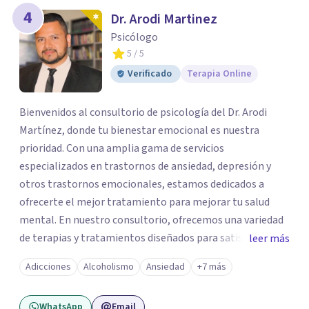
4
Dr. Arodi Martinez
Psicólogo
5
/ 5
Verificado
Terapia Online
Bienvenidos al consultorio de psicología del Dr. Arodi
Martínez, donde tu bienestar emocional es nuestra
prioridad. Con una amplia gama de servicios
especializados en trastornos de ansiedad, depresión y
otros trastornos emocionales, estamos dedicados a
ofrecerte el mejor tratamiento para mejorar tu salud
mental. En nuestro consultorio, ofrecemos una variedad
de terapias y tratamientos diseñados para satisfacer tus
leer más
necesidades específicas: Terapia para Trastornos de
Adicciones
Alcoholismo
Ansiedad
+7 más
Ansiedad y Depresión: Somos expertos en el tratamiento
de la ansiedad y la depresión, utilizando enfoques
WhatsApp
Email