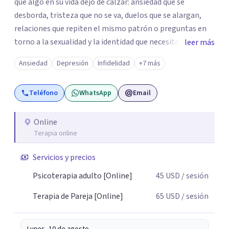
que algo en su vida dejó de calzar: ansiedad que se
desborda, tristeza que no se va, duelos que se alargan,
relaciones que repiten el mismo patrón o preguntas en
torno a la sexualidad y la identidad que necesitan un
leer más
espacio seguro para ser habladas. Mi orientación teórica
Ansiedad
Depresión
Infidelidad
+7 más
integra una mirada Humanista-Relacional con Terapia
Breve, donde el modo en que te vinculas ocupa un lugar
Teléfono
WhatsApp
Email
central: cómo te relacionas contigo, con las demás
personas y con tu entorno. Además de mi formación en
psicoterapia, cuento con especialización en sexoterapia,
Online
Terapia online
por lo que también acompaño temas de salud sexual,
terapia de pareja, diversidad sexual y de género,
Servicios y precios
dificultades en el deseo, intimidad, orientación o
identidad. Busco que el espacio terapéutico sea un lugar
Psicoterapia adulto [Online]
45
USD
/ sesión
donde puedas hablar de estos temas sin juicios, con
Terapia de Pareja [Online]
65
USD
/ sesión
respeto y libertad. Trabajo con objetivos claros y
realistas, sin fórmulas rígidas: combinamos profundidad
emocional con una mirada práctica sobre tu vida diaria.