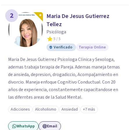
2
Maria De Jesus Gutierrez
Tellez
Psicóloga
5
/ 5
Verificado
Terapia Online
Maria De Jesus Gutierrez Psicologa Clinica y Sexologa,
ademas trabaja terapia de Pareja. Ademas maneja temas
de ansieda, depresion, drogadiccio, Acompa{amiento en
divorcio. Maneja enfoque Cognitivo Conductual. Con 20
años de experiencia, constantemente capacitandose en
las diferntes areas de la Salud Mental.
Adicciones
Alcoholismo
Ansiedad
+7 más
WhatsApp
Email