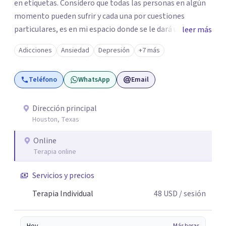
en etiquetas. Considero que todas las personas en algún
momento pueden sufrir y cada una por cuestiones
particulares, es en mi espacio donde se le dará un lugar a
leer más
esas cuestiones singulares de cada uno, para luego
Adicciones
Ansiedad
Depresión
+7 más
generar cambios. Soy una persona en constante
formación, actualmente curso seminarios, una
Teléfono
WhatsApp
Email
especialización en psicoanálisis y también investigo.
Siempre en la búsqueda de ser un mejor profesional.
Dirección principal
Houston, Texas
Online
Terapia online
Servicios y precios
Terapia Individual
48
USD
/ sesión
Más horas