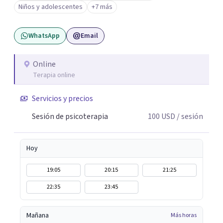
Niños y adolescentes
+7 más
corporal, Mentalization Based Therapy (MBT),
hipnoterapia y respiración neurodinámica, integrando
WhatsApp
Email
actualmente la Psicología Analítica Junguiana. Mi
abordaje también incorpora perspectivas interculturales,
ecopsicología y el trabajo simbólico con el inconsciente,
Online
Terapia online
entendiendo que cada proceso terapéutico es único y
requiere una mirada personalizada.
Servicios y precios
Sesión de psicoterapia
100
USD
/ sesión
Hoy
19:05
20:15
21:25
22:35
23:45
Mañana
Más horas