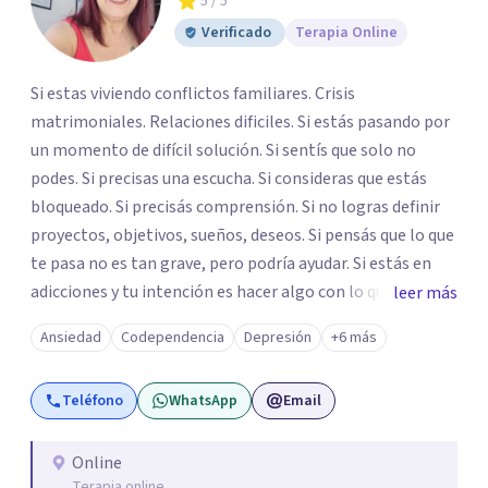
5
/ 5
Verificado
Terapia Online
Si estas viviendo conflictos familiares. Crisis
matrimoniales. Relaciones dificiles. Si estás pasando por
un momento de difícil solución. Si sentís que solo no
podes. Si precisas una escucha. Si consideras que estás
bloqueado. Si precisás comprensión. Si no logras definir
proyectos, objetivos, sueños, deseos. Si pensás que lo que
te pasa no es tan grave, pero podría ayudar. Si estás en
adicciones y tu intención es hacer algo con lo que te está
leer más
pasando. No dudes en comunicarte a fin de comenzar a
Ansiedad
Codependencia
Depresión
+6 más
resolver la situación que está generando esa angustia.
Teléfono
WhatsApp
Email
Online
Terapia online