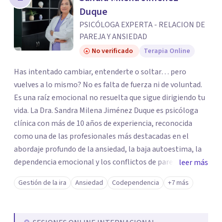
los profesionales que más se ajustan a tus
Duque
necesidades.
PSICÓLOGA EXPERTA - RELACION DE
Responder cuestionario
PAREJA Y ANSIEDAD
No verificado
Terapia Online
Has intentado cambiar, entenderte o soltar… pero
vuelves a lo mismo? No es falta de fuerza ni de voluntad.
Es una raíz emocional no resuelta que sigue dirigiendo tu
vida. La Dra. Sandra Milena Jiménez Duque es psicóloga
clínica con más de 10 años de experiencia, reconocida
como una de las profesionales más destacadas en el
abordaje profundo de la ansiedad, la baja autoestima, la
dependencia emocional y los conflictos de pareja. Ha
leer más
trabajado con pacientes en diferentes países,
Gestión de la ira
Ansiedad
Codependencia
+7 más
acompañando procesos complejos. Su enfoque
terapéutico se diferencia por una premisa clara: no
trabaja el síntoma, trabaja la raíz que lo origina. Su