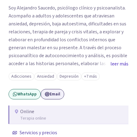
Soy Alejandro Saucedo, psicólogo clínico y psicoanalista.
Acompaño a adultos y adolescentes que atraviesan
ansiedad, depresión, baja autoestima, dificultades en sus
relaciones, terapia de pareja y crisis vitales, a explorar y
elaborar en profundidad los conflictos internos que
generan malestar en su presente. A través del proceso
psicoanalítico de autoconocimiento y análisis, es posible
acceder a las historias personales, elaborar las
leer más
experiencias del pasado y resignificarlas, liberando su
Adicciones
Ansiedad
Depresión
+7 más
influencia para construir un futuro con mayor libertad y
autenticidad. La terapia psicoanalítica crea un espacio de
WhatsApp
Email
verbalización libre y sin filtros. A través de esta
conversación abierta y del trabajo analítico conjunto, se
exploran las vivencias que aún condicionan el presente, se
Online
Terapia online
les otorga un nuevo sentido y se transforma su impacto
emocional. De esta forma, los pacientes logran mayor
Servicios y precios
claridad sobre sí mismos, reducen significativamente su