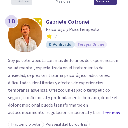
Más días
Anterior
Siguiente
10
Gabriele Cotronei
Psicologo y Psicoterapeuta
5
/ 5
Verificado
Terapia Online
Soy psicoterapeuta con más de 10 años de experiencia en
salud mental, especializada en el tratamiento de
ansiedad, depresión, trauma psicológico, adicciones,
dificultades identitarias y efectos de experiencias
tempranas adversas. Ofrezco un espacio terapéutico
seguro, confidencial y profundamente humano, donde el
dolor emocional puede transformarse en
autoconocimiento, regulación emocional y bienestar.
leer más
Trabajo desde un enfoque integrativo que combina
Trastorno bipolar
Personalidad borderline
psicoanálisis, terapia somática y de trauma, psicología