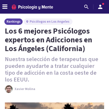
Rankings
Psicólogos en Los Angeles
Los 6 mejores Psicólogos
expertos en Adicciones en
Los Ángeles (California)
Nuestra selección de terapeutas que
pueden ayudarte a tratar cualquier
tipo de adicción en la costa oeste de
los EEUU.
Xavier Molina