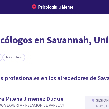
icólogos en Savannah, Uni
encontrar el psicólogo adecuado?
te ofreceremos los profesionales que más se ajustan a tus necesi
Más filtros
es profesionales en los alrededores de
Sav
ra Milena Jimenez Duque
SESION
GA EXPERTA - RELACION DE PAREJA Y
Miami, Fl