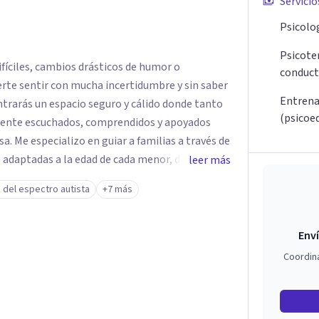
Servicio
Psicolog
Psicoter
fíciles, cambios drásticos de humor o
conduct
rte sentir con mucha incertidumbre y sin saber
Entrena
ontrarás un espacio seguro y cálido donde tanto
(psicoe
lmente escuchados, comprendidos y apoyados
avés de
 adaptadas a la edad de cada menor, dejando de
leer más
. Mi forma de trabajar se centra en entender las
 del espectro autista
+7 más
ortamiento, ayudándoles a desarrollar la
s retos y fortaleciendo la comunicación entre
Enví
escolares, así como a padres que buscan
Coordin
sin perder la paciencia ni el control. Si estás
a una convivencia familiar más armoniosa, agenda
untos.