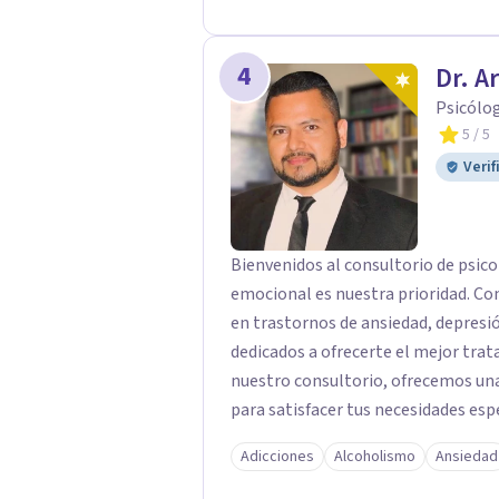
4
Dr. A
Psicólo
5
/ 5
Verif
Bienvenidos al consultorio de psico
emocional es nuestra prioridad. Co
en trastornos de ansiedad, depres
dedicados a ofrecerte el mejor trat
nuestro consultorio, ofrecemos una
para satisfacer tus necesidades esp
Depresión: Somos expertos en el tr
Adicciones
Alcoholismo
Ansiedad
utilizando enfoques basados en evi
emocional. Terapia Individual, de P