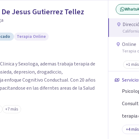
ue cuando sanas tu mundo
Whats
 De Jesus Gutierrez Tellez
de elegir y de vivir.
ga
Direcci
Californ
icado
Terapia Online
Online
Terapia o
Clinica y Sexologa, ademas trabaja terapia de
+1 más
ieda, depresion, drogadiccio,
a enfoque Cognitivo Conductual. Con 20 años
Servicio
acitandose en las diferntes areas de la Salud
Psicolog
Consulta
+7 más
terapia 
+
4
más