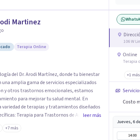
Whats
rodi Martinez
go
Direcci
106 W Li
icado
Terapia Online
Online
Terapia o
logía del Dr. Arodi Martínez, donde tu bienestar
+1 más
n una amplia gama de servicios especializados
ión y otros trastornos emocionales, estamos
Servicio
amiento para mejorar tu salud mental. En
Costo m
 variedad de terapias y tratamientos diseñados
ecíficas: Terapia para Trastornos de Ansiedad y
leer más
Jueves, 6 d
atamiento de la ansiedad y la depresión,
+7 más
dencia para ayudarte a recuperar tu bienestar
14:00
areja y Familiar: Trabajamos contigo y tus seres