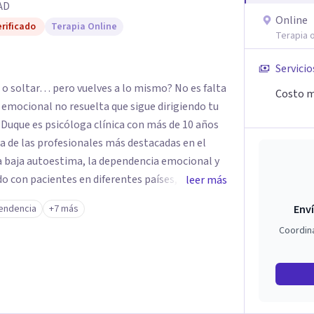
AD
Online
rificado
Terapia Online
Terapia o
Servicio
o soltar… pero vuelves a lo mismo? No es falta
Costo m
z emocional no resuelta que sigue dirigiendo tu
a de las profesionales más destacadas en el
la baja autoestima, la dependencia emocional y
leer más
u enfoque terapéutico se diferencia por una
endencia
+7 más
Enví
a la raíz que lo origina. Su metodología
Coordin
ción del sistema emocional, reprocesamiento de
ración cognitiva profunda, permitiendo
nes desde su origen. Si buscas un
ugar. Pero si estás listo(a) para comprender,
ue te ocurre, la Dra. Sandra Milena Jiménez Duque