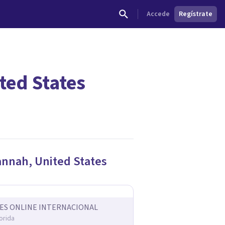
Accede
Regístrate
ted States
dades.
annah
,
United States
ES ONLINE INTERNACIONAL
orida