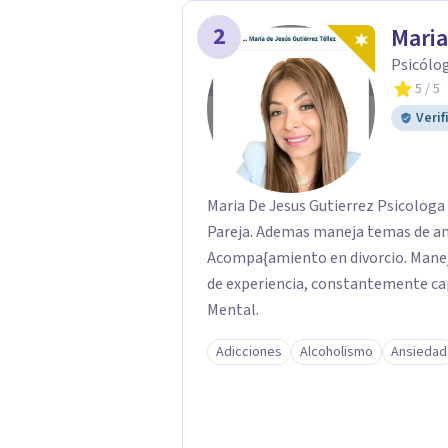
es una de las mejores opciones para acompañarte. Porq
2
Maria
interno, cambias tu forma de pensar, 
Psicólo
5
/ 5
Verif
Maria De Jesus Gutierrez Psicologa 
Pareja. Ademas maneja temas de ans
Acompa{amiento en divorcio. Manej
de experiencia, constantemente cap
Mental.
Adicciones
Alcoholismo
Ansiedad