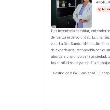
ANSIED
No ve
Has intentado cambiar, entenderte 
de fuerza ni de voluntad. Es una raí
vida. La Dra. Sandra Milena Jiménez Duque es psicóloga clínica con más de 10 años
de experiencia, reconocida como un
abordaje profundo de la ansiedad, 
los conflictos de pareja. Ha trabajado con pacientes en diferentes países,
acompañando procesos complejos. S
Gestión de la ira
Ansiedad
Codep
premisa clara: no trabaja el síntoma, trabaj
interviene en tres niveles: regula
heridas de la infancia y reestructu
transformar patrones, emociones y decisio
proceso superficial, este no es el l
sanar y transformar la raíz de lo q