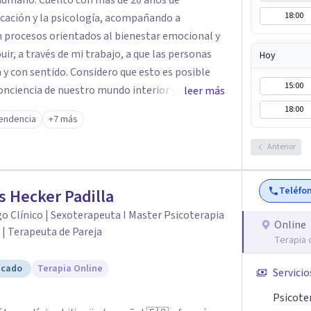
 humano. Cuento con más de 20 años de
18:00
ucación y la psicología, acompañando a
en procesos orientados al bienestar emocional y
Hoy
 y con sentido. Considero que esto es posible
15:00
ciencia de nuestro mundo interior y de la
leer más
 influyen en nuestra forma de sentir, pensar y
18:00
endencia
+7 más
a compasión y el respeto por el ritmo de cada
Anterior
erramientas de la psicología con un enfoque
mis clientes a comprender sus conflictos
Teléfo
s Hecker Padilla
ersonales, desarrollar nuevas estrategias de
o Clínico | Sexoterapeuta I Master Psicoterapia
ridad, resiliencia y bienestar. Creo
Online
 | Terapeuta de Pareja
ia como un camino fundamental para la
Terapia 
truir una vida más auténtica y significativa.
icado
Terapia Online
Servicio
Psicote