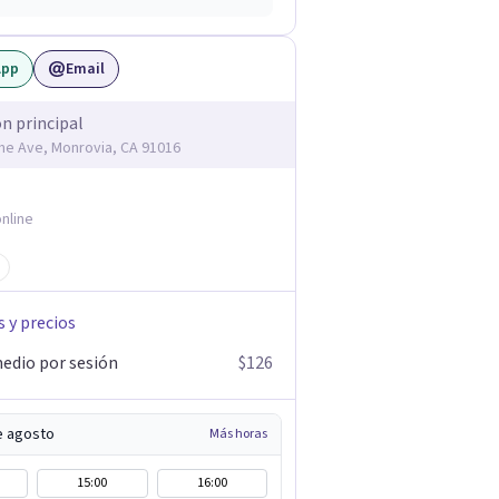
App
Email
ón principal
me Ave, Monrovia, CA 91016
nline
s y precios
edio por sesión
$126
e agosto
Más horas
15:00
16:00