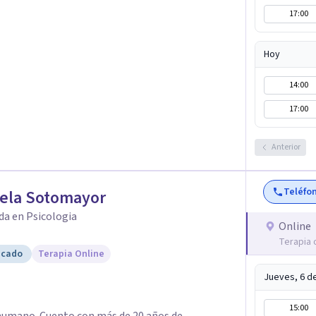
17:00
nes y mejorar la dinámica familiar. Evaluaciones
das: Terapia cognitivo-conductual Terapia de
a enfocada en la solución Terapia de exposición
Hoy
iento de Traumas y Trastornos de Estrés
14:00
icológico para ayudarte a superar experiencias
 vida. Tratamiento de Adicciones.
17:00
Anterior
Teléfo
iela Sotomayor
da en Psicologia
Online
Terapia 
icado
Terapia Online
Jueves, 6 d
15:00