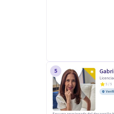
queridos para fortalecer las relacio
Psicológicas y Terapias Especializa
apoyo Terapia psicodinámica Terapi
Terapia de juego para niños Tratam
Postraumático: Ofrecemos apoyo ps
traumáticas y mejorar tu calidad de
5
Gabr
Licencia
5
/ 5
Verif