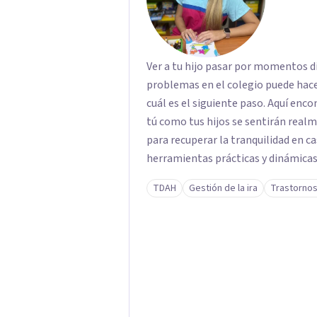
Ver a tu hijo pasar por momentos di
problemas en el colegio puede hace
cuál es el siguiente paso. Aquí enc
tú como tus hijos se sentirán rea
para recuperar la tranquilidad en casa. Me especializo en guiar a familias a tr
herramientas prácticas y dinámicas
lado las etiquetas y los tecnicismos
TDAH
Gestión de la ira
Trastornos
emociones que hay detrás del comp
confianza necesaria para superar su
ustedes. Acompaño a niños y adolescentes que están lidiando con la ansiedad, la
timidez, la rebeldía o dificultades 
orientación y pautas claras para educar 
listo para dar el primer paso haci
tu sesión y empecemos a trabajar j