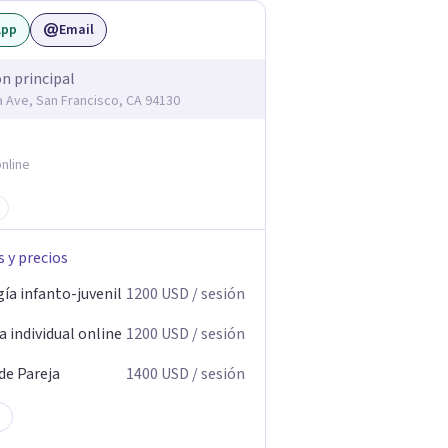
App
Email
ón principal
ia Ave, San Francisco, CA 94130
nline
s y precios
ía infanto-juvenil
1200
USD
/ sesión
 individual online
1200
USD
/ sesión
de Pareja
1400
USD
/ sesión