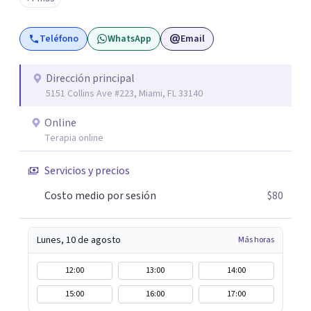
reales y sostenibles. Me especializo en: Ansiedad y
depresión Crisis vitales y procesos de desarrollo personal
Teléfono
WhatsApp
Email
Autoconocimiento y fortalecimiento de habilidades
sociales
Dirección principal
5151 Collins Ave #223, Miami, FL 33140
Online
Terapia online
Servicios y precios
Costo medio por sesión
$80
Lunes, 10 de agosto
Más horas
12:00
13:00
14:00
15:00
16:00
17:00