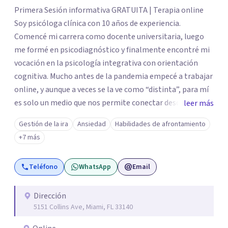
Primera Sesión informativa GRATUITA | Terapia online
Soy psicóloga clínica con 10 años de experiencia.
Comencé mi carrera como docente universitaria, luego
me formé en psicodiagnóstico y finalmente encontré mi
vocación en la psicología integrativa con orientación
cognitiva. Mucho antes de la pandemia empecé a trabajar
online, y aunque a veces se la ve como “distinta”, para mí
es solo un medio que nos permite conectar desde
leer más
cualquier parte del mundo. Mis pacientes suelen decirme
Gestión de la ira
Ansiedad
Habilidades de afrontamiento
que sienten la misma cercanía y profundidad que en una
+7 más
terapia presencial, y eso para mí es extraordinario. La
terapia online tiene ventajas claras: ahorro de tiempo,
Teléfono
WhatsApp
Email
mayor privacidad y flexibilidad, sin perder la eficacia ni la
calidad del proceso terapéutico.
Dirección
5151 Collins Ave, Miami, FL 33140