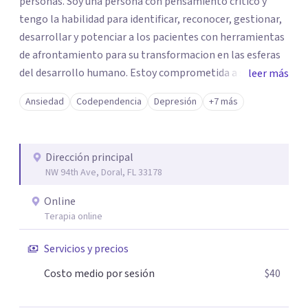
personas. Soy una persona con pensamiento critico y
tengo la habilidad para identificar, reconocer, gestionar,
desarrollar y potenciar a los pacientes con herramientas
de afrontamiento para su transformacion en las esferas
del desarrollo humano. Estoy comprometida a servir de
leer más
apoyo continuo a traves del diagnostico y tratamiento
Ansiedad
Codependencia
Depresión
+7 más
adecuado para cada individuo. Tengo capacidad de
adaptacion al cambio ante situaciones imprevistas, soy
proactiva, asertiva y orientada a los resultados.
Dirección principal
NW 94th Ave, Doral, FL 33178
Online
Terapia online
Servicios y precios
Costo medio por sesión
$40