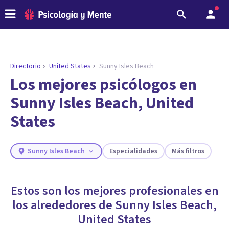
Directorio
United States
Sunny Isles Beach
ENCONTRAR MI TERAPEUTA
¿Necesitas ayuda para encontrar el
Los mejores psicólogos en
psicólogo adecuado?
Sunny Isles Beach, United
Responde a unas breves preguntas y te ofreceremos
States
los profesionales que más se ajustan a tus
necesidades.
Responder cuestionario
Sunny Isles Beach
Especialidades
Más filtros
Estos son los mejores profesionales en
los alrededores de
Sunny Isles Beach
,
United States