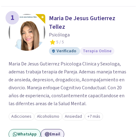
1
Maria De Jesus Gutierrez
Tellez
Psicóloga
5
/ 5
Verificado
Terapia Online
Maria De Jesus Gutierrez Psicologa Clinica y Sexologa,
ademas trabaja terapia de Pareja. Ademas maneja temas
de ansieda, depresion, drogadiccio, Acompa{amiento en
divorcio. Maneja enfoque Cognitivo Conductual. Con 20
años de experiencia, constantemente capacitandose en
las diferntes areas de la Salud Mental.
Adicciones
Alcoholismo
Ansiedad
+7 más
WhatsApp
Email