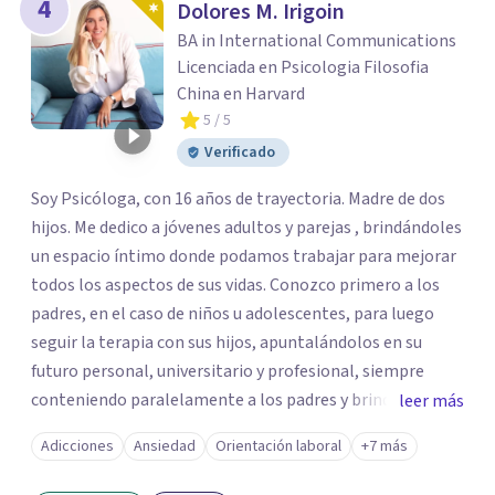
4
Dolores M. Irigoin
BA in International Communications
Licenciada en Psicologia Filosofia
China en Harvard
5
/ 5
Verificado
Soy Psicóloga, con 16 años de trayectoria. Madre de dos
hijos. Me dedico a jóvenes adultos y parejas , brindándoles
un espacio íntimo donde podamos trabajar para mejorar
todos los aspectos de sus vidas. Conozco primero a los
padres, en el caso de niños u adolescentes, para luego
seguir la terapia con sus hijos, apuntalándolos en su
futuro personal, universitario y profesional, siempre
conteniendo paralelamente a los padres y brindándoles
leer más
un espacio de seguridad. Hago terapia de pareja y adultos
Adicciones
Ansiedad
Orientación laboral
+7 más
con método integrativo. Más información en:
intherapy.today