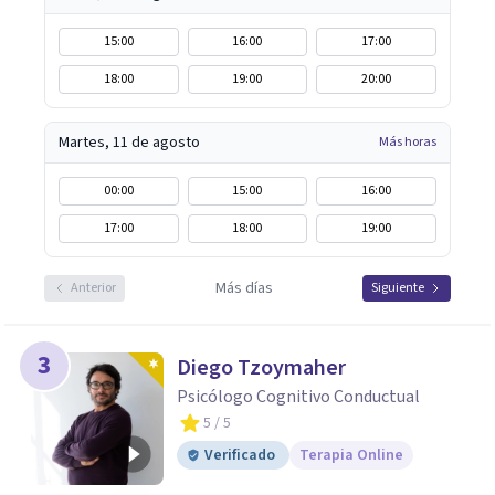
nuevas estrategias de afrontamiento y avanzar con
15:00
16:00
17:00
mayor claridad, resiliencia y bienestar. Creo
18:00
19:00
20:00
profundamente en la autoconciencia como un camino
fundamental para la transformación personal y para
construir una vida más auténtica y significativa.
Martes, 11 de agosto
Más horas
00:00
15:00
16:00
17:00
18:00
19:00
Más días
Anterior
Siguiente
3
Diego Tzoymaher
Psicólogo Cognitivo Conductual
5
/ 5
Verificado
Terapia Online