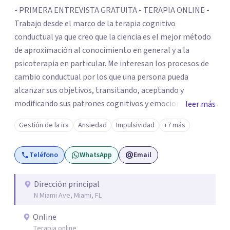
- PRIMERA ENTREVISTA GRATUITA - TERAPIA ONLINE -
Trabajo desde el marco de la terapia cognitivo
conductual ya que creo que la ciencia es el mejor método
de aproximación al conocimiento en general y a la
psicoterapia en particular. Me interesan los procesos de
cambio conductual por los que una persona pueda
alcanzar sus objetivos, transitando, aceptando y
modificando sus patrones cognitivos y emocionales.
leer más
Abordo patologías específicas como trastornos de
Gestión de la ira
Ansiedad
Impulsividad
+7 más
ansiedad y del ánimo, y también crisis vitales y procesos
de crecimiento personal.
Teléfono
WhatsApp
Email
Dirección principal
N Miami Ave, Miami, FL
Online
Terapia online