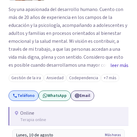
Soy una apasionada del desarrollo humano. Cuento con
más de 20 años de experiencia en los campos de la
educación y la psicología, acompañando a adolescentes y
adultos y familias en procesos orientados al bienestar
emocional y la salud mental. Mi visión es contribuir, a
través de mi trabajo, a que las personas accedan a una
vida más digna, plena y con sentido. Considero que esto
es posible cuando desarrollamos una mayor conciencia
leer más
de nuestro mundo interior y de la manera en que nuestras
Gestión de la ira
Ansiedad
Codependencia
+7 más
experiencias influyen en nuestra forma de sentir, pensar y
relacionarnos. Mi misión es ofrecer un espacio de
Teléfono
WhatsApp
Email
acompañamiento en salud mental basado en la
comprensión, la compasión y el respeto por el ritmo de
cada persona. Integro conocimientos y herramientas de
Online
Terapia online
la psicología con un enfoque informado en trauma para
ayudar a mis clientes a comprender sus conflictos
Lunes, 10 de agosto
Más horas
internos, fortalecer sus recursos personales, desarrollar