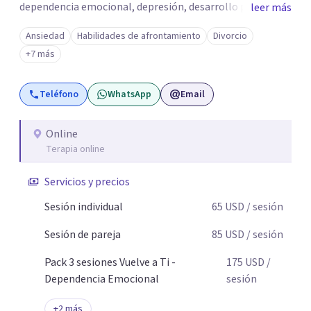
dependencia emocional, depresión, desarrollo personal,
leer más
prevención del suicidio, crisis vitales y terapia de pareja,
Ansiedad
Habilidades de afrontamiento
Divorcio
siempre con un enfoque humano, ético y personalizado.
+7 más
Toda la atención es 100% online, lo que te permite:
Recibir terapia desde la comodidad y privacidad de tu
Teléfono
WhatsApp
Email
propio espacio. Acceder a un acompañamiento
profesional sin importar en qué lugar te encuentres.
Online
Terapia online
Servicios y precios
Sesión individual
65
USD
/ sesión
Sesión de pareja
85
USD
/ sesión
Pack 3 sesiones Vuelve a Ti -
175
USD
/
Dependencia Emocional
sesión
+
2
más