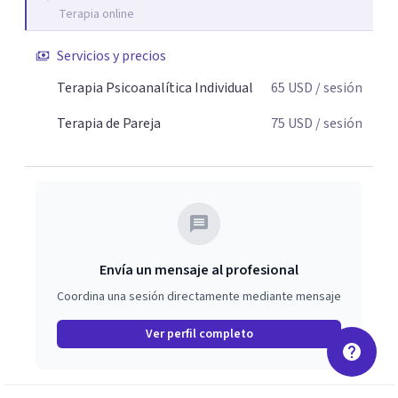
Terapia online
les otorga un nuevo sentido y se transforma su impacto
emocional. De esta forma, los pacientes logran mayor
Servicios y precios
claridad sobre sí mismos, reducen significativamente su
sufrimiento y alcanzan cambios profundos y duraderos en
Terapia Psicoanalítica Individual
65
USD
/ sesión
su vida y relaciones personales.
Terapia de Pareja
75
USD
/ sesión
Envía un mensaje al profesional
Coordina una sesión directamente mediante mensaje
Ver perfil completo