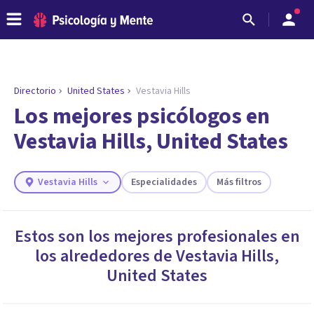
Directorio
United States
Vestavia Hills
Los mejores psicólogos en
Vestavia Hills, United States
Vestavia Hills
Especialidades
Más filtros
Estos son los mejores profesionales en
los alrededores de
Vestavia Hills
,
ENCONTRAR MI TERAPEUTA
¿Necesitas ayuda para encontrar el
United States
psicólogo adecuado?
Responde a unas breves preguntas y te ofreceremos