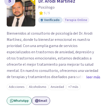
5
Dr. Arodi Martinez
Psicólogo
5
/ 5
Verificado
Terapia Online
Bienvenidos al consultorio de psicología del Dr. Arodi
Martínez, donde tu bienestar emocional es nuestra
prioridad. Con una amplia gama de servicios
especializados en trastornos de ansiedad, depresión y
otros trastornos emocionales, estamos dedicados a
ofrecerte el mejor tratamiento para mejorar tu salud
mental. En nuestro consultorio, ofrecemos una variedad
de terapias y tratamientos diseñados para satisfacer tus
leer más
necesidades específicas: Terapia para Trastornos de
Adicciones
Alcoholismo
Ansiedad
+7 más
Ansiedad y Depresión: Somos expertos en el tratamiento
de la ansiedad y la depresión, utilizando enfoques
WhatsApp
Email
basados en evidencia para ayudarte a recuperar tu