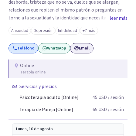
desborda, tristeza que no se va, duelos que se alargan,
relaciones que repiten el mismo patrón o preguntas en
torno a la sexualidad y la identidad que necesitan un
leer más
espacio seguro para ser habladas. Mi orientación teórica
Ansiedad
Depresión
Infidelidad
+7 más
integra una mirada Humanista-Relacional con Terapia
Breve, donde el modo en que te vinculas ocupa un lugar
Teléfono
WhatsApp
Email
central: cómo te relacionas contigo, con las demás
personas y con tu entorno. Además de mi formación en
psicoterapia, cuento con especialización en sexoterapia,
Online
Terapia online
por lo que también acompaño temas de salud sexual,
terapia de pareja, diversidad sexual y de género,
Servicios y precios
dificultades en el deseo, intimidad, orientación o
identidad. Busco que el espacio terapéutico sea un lugar
Psicoterapia adulto [Online]
45
USD
/ sesión
donde puedas hablar de estos temas sin juicios, con
Terapia de Pareja [Online]
65
USD
/ sesión
respeto y libertad. Trabajo con objetivos claros y
realistas, sin fórmulas rígidas: combinamos profundidad
emocional con una mirada práctica sobre tu vida diaria.
Lunes, 10 de agosto