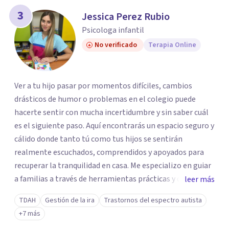
3
Jessica Perez Rubio
Psicologa infantil
No verificado
Terapia Online
Ver a tu hijo pasar por momentos difíciles, cambios
drásticos de humor o problemas en el colegio puede
hacerte sentir con mucha incertidumbre y sin saber cuál
es el siguiente paso. Aquí encontrarás un espacio seguro y
cálido donde tanto tú como tus hijos se sentirán
realmente escuchados, comprendidos y apoyados para
recuperar la tranquilidad en casa. Me especializo en guiar
a familias a través de herramientas prácticas y dinámicas
leer más
adaptadas a la edad de cada menor, dejando de lado las
TDAH
Gestión de la ira
Trastornos del espectro autista
etiquetas y los tecnicismos. Mi forma de trabajar se
+7 más
centra en entender las emociones que hay detrás del