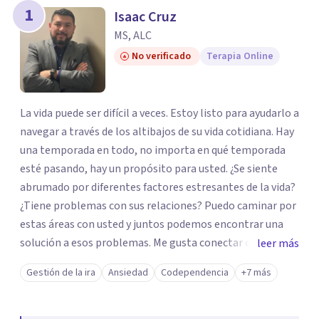
los profesionales que más se ajustan a tus
1
Isaac Cruz
necesidades.
MS, ALC
Responder cuestionario
No verificado
Terapia Online
La vida puede ser difícil a veces. Estoy listo para ayudarlo a
navegar a través de los altibajos de su vida cotidiana. Hay
una temporada en todo, no importa en qué temporada
esté pasando, hay un propósito para usted. ¿Se siente
abrumado por diferentes factores estresantes de la vida?
¿Tiene problemas con sus relaciones? Puedo caminar por
estas áreas con usted y juntos podemos encontrar una
solución a esos problemas. Me gusta conectar con
leer más
diferentes tipos de personas y, como minoría, puedo
Gestión de la ira
Ansiedad
Codependencia
+7 más
enfocarme en diferentes temas culturales.