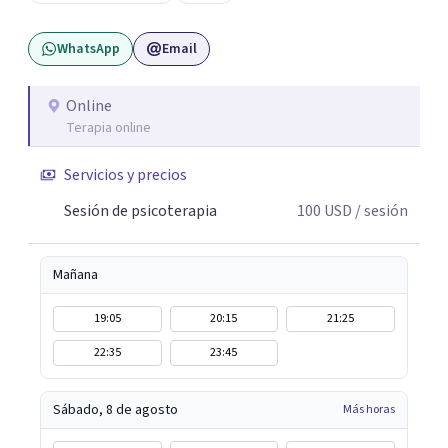
corporal, Mentalization Based Therapy (MBT),
hipnoterapia y respiración neurodinámica, integrando
WhatsApp
Email
actualmente la Psicología Analítica Junguiana. Mi
abordaje también incorpora perspectivas interculturales,
ecopsicología y el trabajo simbólico con el inconsciente,
Online
Terapia online
entendiendo que cada proceso terapéutico es único y
requiere una mirada personalizada.
Servicios y precios
Sesión de psicoterapia
100
USD
/ sesión
Mañana
19:05
20:15
21:25
22:35
23:45
Sábado, 8 de agosto
Más horas