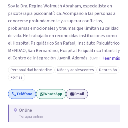
Soy la Dra. Regina Wolmuth Abraham, especialista en
psicoterapia psicoanalítica. Acompaño a las personas a
conocerse profundamente y a superar conflictos,
problemas emocionales y traumas que limitan su calidad
de vida. He trabajado en reconocidas instituciones como
el Hospital Psiquiátrico San Rafael, Instituto Psiquiátrico
MENDAO, San Bernardino, Hospital Psiquiátrico Infantil y
el Centro de Integración Juvenil. Además, tuve el
leer más
privilegio de colaborar en comunidades como Olivar del
Personalidad borderline
Niños y adolescentes
Depresión
Conde y Xochimilco, lo que me permitió conocer diversas
+6 más
realidades y necesidades.
Teléfono
WhatsApp
Email
Online
Terapia online