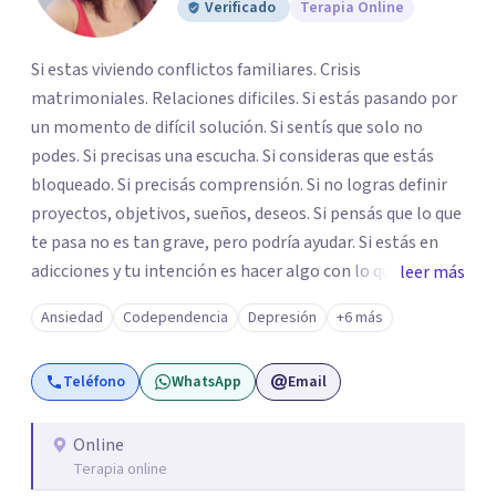
Verificado
Terapia Online
Si estas viviendo conflictos familiares. Crisis
matrimoniales. Relaciones dificiles. Si estás pasando por
un momento de difícil solución. Si sentís que solo no
podes. Si precisas una escucha. Si consideras que estás
bloqueado. Si precisás comprensión. Si no logras definir
proyectos, objetivos, sueños, deseos. Si pensás que lo que
te pasa no es tan grave, pero podría ayudar. Si estás en
adicciones y tu intención es hacer algo con lo que te está
leer más
pasando. No dudes en comunicarte a fin de comenzar a
Ansiedad
Codependencia
Depresión
+6 más
resolver la situación que está generando esa angustia.
Teléfono
WhatsApp
Email
Online
Terapia online