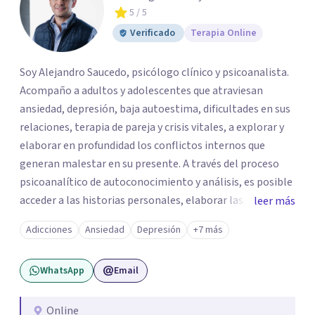
5
/ 5
Verificado
Terapia Online
Soy Alejandro Saucedo, psicólogo clínico y psicoanalista.
Acompaño a adultos y adolescentes que atraviesan
ansiedad, depresión, baja autoestima, dificultades en sus
relaciones, terapia de pareja y crisis vitales, a explorar y
elaborar en profundidad los conflictos internos que
generan malestar en su presente. A través del proceso
psicoanalítico de autoconocimiento y análisis, es posible
acceder a las historias personales, elaborar las
leer más
experiencias del pasado y resignificarlas, liberando su
Adicciones
Ansiedad
Depresión
+7 más
influencia para construir un futuro con mayor libertad y
autenticidad. La terapia psicoanalítica crea un espacio de
WhatsApp
Email
verbalización libre y sin filtros. A través de esta
conversación abierta y del trabajo analítico conjunto, se
exploran las vivencias que aún condicionan el presente, se
Online