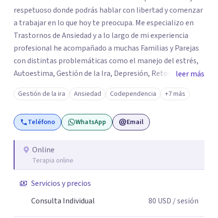
respetuoso donde podrás hablar con libertad y comenzar
a trabajar en lo que hoy te preocupa. Me especializo en
Trastornos de Ansiedad y a lo largo de mi experiencia
profesional he acompañado a muchas Familias y Parejas
con distintas problemáticas como el manejo del estrés,
Autoestima, Gestión de la Ira, Depresión, Retos en la
leer más
Crianza, Codependencia, Celos, entre otros. Cuento con
Gestión de la ira
Ansiedad
Codependencia
+7 más
más de 12 años de experiencia en el área de la Salud
mental y he trabajado en distintos contextos clínicos con
Teléfono
WhatsApp
Email
niños, Adolescentes y Adultos
Online
Terapia online
Servicios y precios
Consulta Individual
80
USD
/ sesión