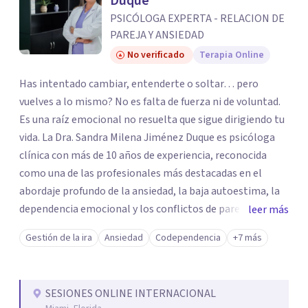
Duque
PSICÓLOGA EXPERTA - RELACION DE
PAREJA Y ANSIEDAD
No verificado
Terapia Online
Has intentado cambiar, entenderte o soltar… pero
vuelves a lo mismo? No es falta de fuerza ni de voluntad.
Es una raíz emocional no resuelta que sigue dirigiendo tu
vida. La Dra. Sandra Milena Jiménez Duque es psicóloga
clínica con más de 10 años de experiencia, reconocida
como una de las profesionales más destacadas en el
abordaje profundo de la ansiedad, la baja autoestima, la
dependencia emocional y los conflictos de pareja. Ha
leer más
trabajado con pacientes en diferentes países,
Gestión de la ira
Ansiedad
Codependencia
+7 más
acompañando procesos complejos. Su enfoque
terapéutico se diferencia por una premisa clara: no
trabaja el síntoma, trabaja la raíz que lo origina. Su
SESIONES ONLINE INTERNACIONAL
metodología interviene en tres niveles: regulación del