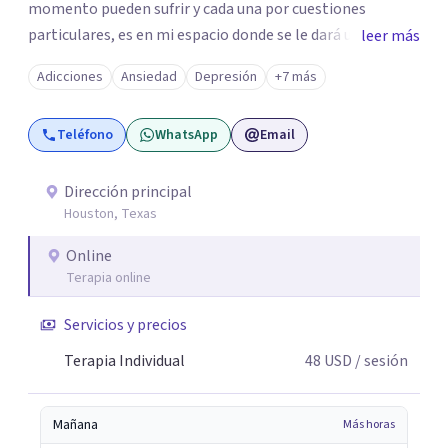
momento pueden sufrir y cada una por cuestiones
particulares, es en mi espacio donde se le dará un lugar a
leer más
esas cuestiones singulares de cada uno, para luego
Adicciones
Ansiedad
Depresión
+7 más
generar cambios. Soy una persona en constante
formación, actualmente curso seminarios, una
Teléfono
WhatsApp
Email
especialización en psicoanálisis y también investigo.
Siempre en la búsqueda de ser un mejor profesional.
Dirección principal
Houston, Texas
Online
Terapia online
Servicios y precios
Terapia Individual
48
USD
/ sesión
Mañana
Más horas