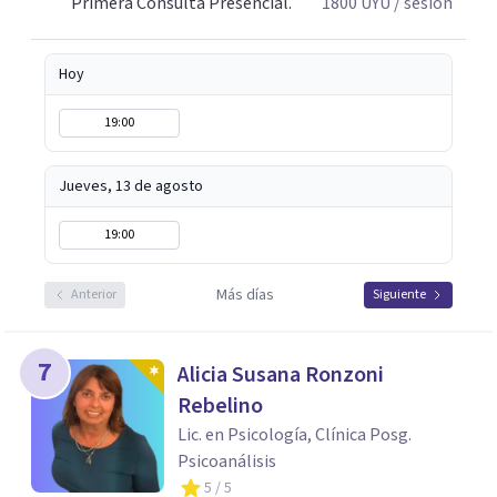
Primera Consulta Presencial.
1800
UYU
/ sesión
Hoy
19:00
Jueves, 13 de agosto
19:00
Más días
Anterior
Siguiente
7
Alicia Susana Ronzoni
Rebelino
Lic. en Psicología, Clínica Posg.
Psicoanálisis
5
/ 5