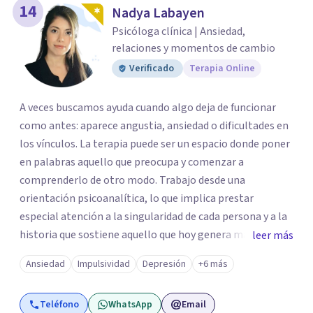
14
Nadya Labayen
Psicóloga clínica | Ansiedad,
relaciones y momentos de cambio
Verificado
Terapia Online
A veces buscamos ayuda cuando algo deja de funcionar
como antes: aparece angustia, ansiedad o dificultades en
los vínculos. La terapia puede ser un espacio donde poner
en palabras aquello que preocupa y comenzar a
comprenderlo de otro modo. Trabajo desde una
orientación psicoanalítica, lo que implica prestar
especial atención a la singularidad de cada persona y a la
historia que sostiene aquello que hoy genera malestar. Se
leer más
trata de comprender la lógica de nuestro malestar y abrir
Ansiedad
Impulsividad
Depresión
+6 más
posibilidades diferentes para la vida de cada sujeto. Si
sentís que es un buen momento para comenzar un
Teléfono
WhatsApp
Email
espacio terapéutico, podés escribirme para coordinar una