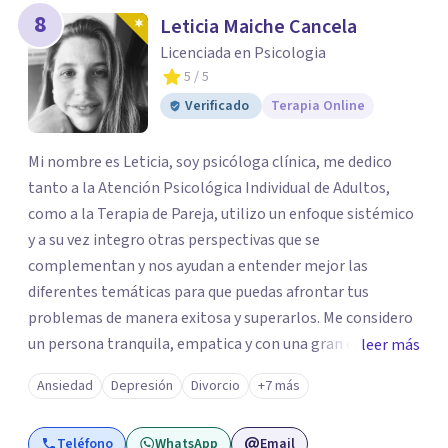
8
Leticia Maiche Cancela
Licenciada en Psicologia
5
/ 5
Verificado
Terapia Online
Mi nombre es Leticia, soy psicóloga clínica, me dedico
tanto a la Atención Psicológica Individual de Adultos,
como a la Terapia de Pareja, utilizo un enfoque sistémico
y a su vez integro otras perspectivas que se
complementan y nos ayudan a entender mejor las
diferentes temáticas para que puedas afrontar tus
problemas de manera exitosa y superarlos. Me considero
un persona tranquila, empatica y con una gran capacidad
leer más
analítica. Disfruto ayudando a las personas brindándoles
Ansiedad
Depresión
Divorcio
+7 más
un espacio único donde ser escuchadas sin prejuicios. Me
formé en la Universidad Católica del Uruguay y me
Teléfono
WhatsApp
Email