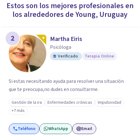
Estos son los mejores profesionales en
los alrededores de
Young
,
Uruguay
2
Martha Eiris
Psicóloga
Verificado
Terapia Online
Si estas necesitando ayuda para resolver una situación
que te preocupa,no dudes en consultarme.
Gestión de la ira
Enfermedades crónicas
Impulsividad
+7 más
Teléfono
WhatsApp
Email