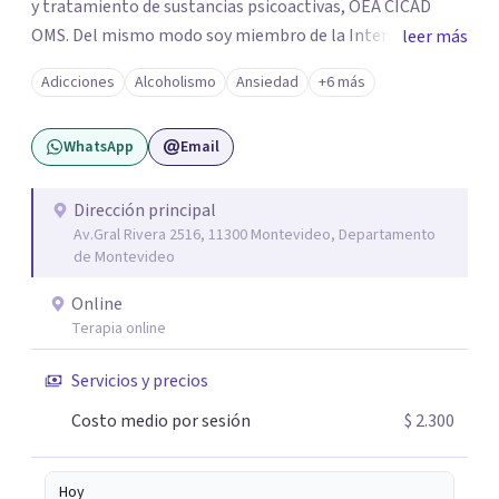
y tratamiento de sustancias psicoactivas, OEA CICAD
OMS. Del mismo modo soy miembro de la International
leer más
Society of sustance use professional (ISSUP) *Licenciado
Adicciones
Alcoholismo
Ansiedad
+6 más
en Psicólogia *Diploma en gestión de servicios de salud
*Posgraduado especialista en Drogodependencias
WhatsApp
Email
*Diploma en gestión de Proyectos *Diploma en terapia
cognitivo conductual *Operador psicosocial especialista
en adicciones *Currículum universal de tratamiento de
Dirección principal
Av.Gral Rivera 2516, 11300 Montevideo, Departamento
adición OEA , CICAD, UNAM.
de Montevideo
Online
Terapia online
Servicios y precios
Costo medio por sesión
$ 2.300
Hoy