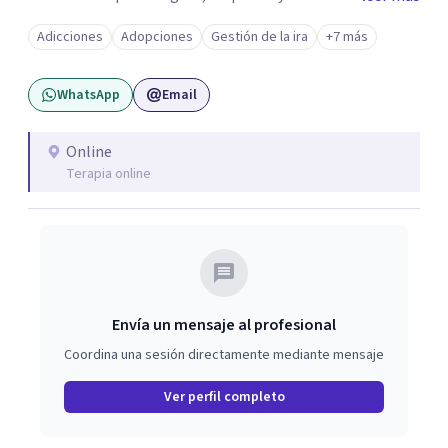
puedas expresarte sin miedo ni juicios, y explorar aquellas
Adicciones
Adopciones
Gestión de la ira
+7 más
experiencias o sentimientos que muchas veces resultan
difíciles de poner en palabras. A lo largo de mi trayectoria
WhatsApp
Email
me he formado y trabajado en clínica psicosomática,
psicopedagogía, trastornos emocionales, adicciones,
vínculos dependientes y conflictos individuales, de pareja
Online
Terapia online
o familiares. Esta experiencia me permite brindarte un
enfoque integral, adaptado a tus necesidades, que va más
allá de aliviar los síntomas y busca comprender el origen
más profundo de tu malestar.
Envía un mensaje al profesional
Coordina una sesión directamente mediante mensaje
Ver perfil completo