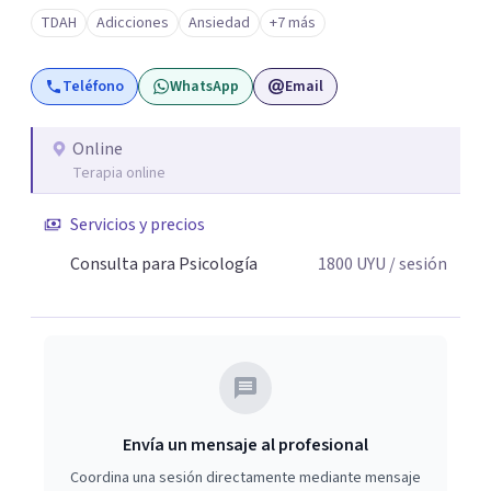
autoestima, duelo, crianza, conflictos de pareja y
TDAH
Adicciones
Ansiedad
+7 más
regulación emocional, adaptando cada proceso a las
necesidades particulares de quien consulta y no a la
Teléfono
WhatsApp
Email
inversa.
Online
Terapia online
Servicios y precios
Consulta para Psicología
1800
UYU
/ sesión
Envía un mensaje al profesional
Coordina una sesión directamente mediante mensaje