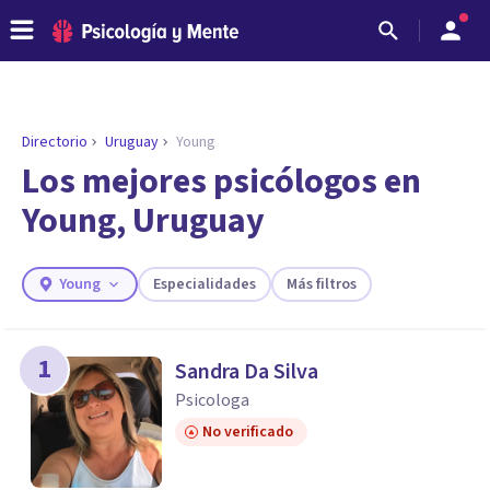
Directorio
Uruguay
Young
ENCONTRAR MI TERAPEUTA
¿Necesitas ayuda para encontrar el
Los mejores psicólogos en
psicólogo adecuado?
Young, Uruguay
Responde a unas breves preguntas y te ofreceremos
los profesionales que más se ajustan a tus
necesidades.
Young
Especialidades
Más filtros
Responder cuestionario
1
Sandra Da Silva
Psicologa
No verificado