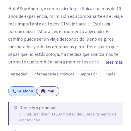
Hola! Soy Andrea, y como psicóloga clínica con más de 10
años de experiencia, mi misión es acompañarte en el viaje
más importante de todos: El viaje hacia ti. Estás aquí
porque quizás "Ahora", es el momento adecuado. El
camino puede ser un viaje desconocido, lleno de giros
inesperados y subidas empinadas pero . Pero quiero que
sepas que no estás solo/a. Y a medida que avanzamos te
prometo que también habrá momentos de calma, de
leer más
alegría y de liberación, momentos que te recordarán por
Ansiedad
Enfermedades crónicas
Depresión
+7 más
qué vale la pena seguir en este viaje... Porque, en última
instancia: "Aunque nada cambie, si yo cambio, todo
Teléfono
Email
cambia".
Dirección principal
C. Cnel. Brandzen, 11200 Montevideo, Departamento de
Montevideo