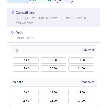
especialicé en el Instituto Sistémico de Buenos Aires,
Argentina en Terapia de Parejas. Creo firmemente en la
formación continua por lo que estoy siempre buscando
Consultorio
Corcega 2196, 11500 Montevideo, Departamento de
formas de profundizar mis conocimientos.
Montevideo
Online
Terapia online
Hoy
Más horas
16:00
17:00
18:00
19:00
20:00
21:00
Mañana
Más horas
12:00
13:00
14:00
15:00
16:00
17:00