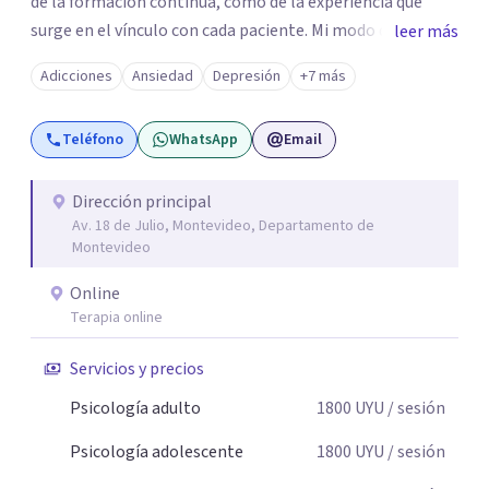
de la formación continua, como de la experiencia que
surge en el vínculo con cada paciente. Mi modo de
leer más
acompañar se fundamenta en la empatía, la presencia y
Adicciones
Ansiedad
Depresión
+7 más
el respeto por los tiempos subjetivos, reconociendo que
cada proceso es único y requiere ser alojado sin apuros ni
Teléfono
WhatsApp
Email
exigencias externas. Concibo el espacio terapéutico
como un lugar de confianza y cuidado, donde la palabra
puede ser desplegada, favoreciendo así, un proceso
Dirección principal
Av. 18 de Julio, Montevideo, Departamento de
sostenido, orientado al bienestar psíquico y al desarrollo
Montevideo
personal.
Online
Terapia online
Servicios y precios
Psicología adulto
1800
UYU
/ sesión
Psicología adolescente
1800
UYU
/ sesión