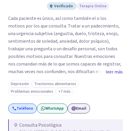
Verificado
Terapia Online
Cada paciente es único, así como también el o los
motivos por los que consulta. Tratar a un padecimiento,
una urgencia subjetiva (angustia, duelo, tristeza, enojo,
sentimientos de soledad, ansiedad, dolor psíquico),
trabajar una pregunta o un desafío personal, son todos
posibles motivos para consultar. Nuestras emociones
nos comandan más de lo que somos capaces de registrar,
muchas veces nos confunden, nos dificultan el camino, la
leer más
toma de decisiones, el devenir diario. Cuando nos resultan
Depresión
Trastornos alimentarios
avasallantes, es allí donde nuestra psiquis puede
Problemas emocionales
+7 más
desbordar y manifestar síntomas que hasta el momento
no interferían con nuestra vida cotidiana, pero, no
Teléfono
WhatsApp
Email
obstante, estaban gestándose en nuestro interior. No
esperes a que tu cuerpo hable enfermándose. . Gestionar
las emociones es salud mental y cuidar tu mente es tan
Consulta Psicológica