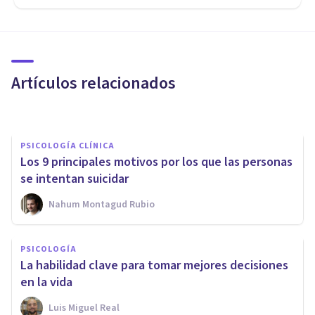
Los 7 tipos de Ludopatía
(causas, síntomas y
tratamiento)
Artículos relacionados
Nahum Montagud Rubio
PSICOLOGÍA CLÍNICA
Los 9 principales motivos por los que las personas
se intentan suicidar
Nahum Montagud Rubio
PSICOLOGÍA CLÍNICA
PSICOLOGÍA
¿Pueden los animales tener
La habilidad clave para tomar mejores decisiones
enfermedades mentales?
en la vida
Luis Miguel Real
Joaquín Mateu-Mollá