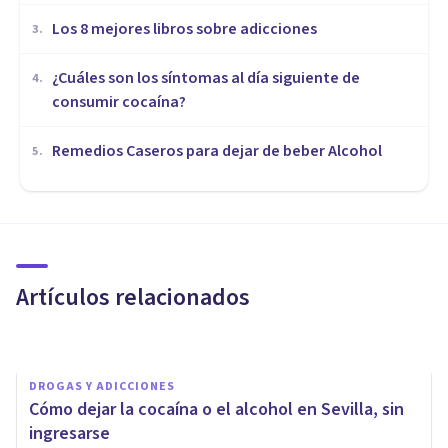
Los 8 mejores libros sobre adicciones
3
.
¿Cuáles son los síntomas al día siguiente de
4
.
consumir cocaína?
Remedios Caseros para dejar de beber Alcohol
5
.
DROGAS Y ADICCIONES
Krokodil: los terribles efectos
de esta nueva y peligrosa
droga
Artículos relacionados
Jonathan García-Allen
DROGAS Y ADICCIONES
Cómo dejar la cocaína o el alcohol en Sevilla, sin
ingresarse