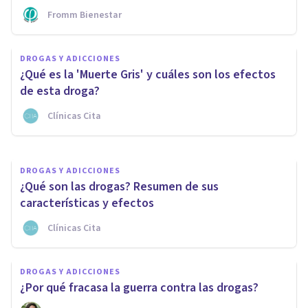
Fromm Bienestar
DROGAS Y ADICCIONES
DROGAS Y ADICCIONES
Crack (droga): sus efectos y
¿Qué es la 'Muerte Gris' y cuáles son los efectos
consecuencias de consumirla
de esta droga?
Clínicas Cita
Arturo Torres
DROGAS Y ADICCIONES
¿Qué son las drogas? Resumen de sus
características y efectos
Clínicas Cita
DROGAS Y ADICCIONES
¿Por qué fracasa la guerra contra las drogas?