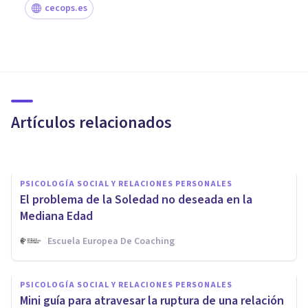
cecops.es
PSICOLOGÍA SOCIAL Y RELACIONES PERSONALES
¿Cómo hacer amigos después
de un divorcio? 8 consejos
prácticos
Artículos relacionados
Erin Sánchez
PSICOLOGÍA SOCIAL Y RELACIONES PERSONALES
El problema de la Soledad no deseada en la
Mediana Edad
Escuela Europea De Coaching
PSICOLOGÍA SOCIAL Y RELACIONES PERSONALES
PSICOLOGÍA SOCIAL Y RELACIONES PERSONALES
¿Perder amigos es siempre
Mini guía para atravesar la ruptura de una relación