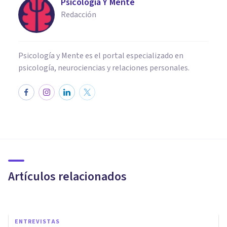
Psicología Y Mente
Redacción
Psicología y Mente es el portal especializado en
psicología, neurociencias y relaciones personales.
PSICOLOGÍA CLÍNICA
Parturifobia (fobia al parto):
síntomas, causas y tratamiento
Artículos relacionados
Grecia Guzmán Martínez
ENTREVISTAS