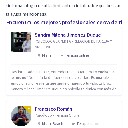
sintomatología resulta limitante o intolerable que buscan
la ayuda mencionada.
Encuentra los mejores profesionales cerca de ti
Sandra Milena Jimenez Duque
PSICÓLOGA EXPERTA - RELACION DE PAREJA Y
ANSIEDAD
Miami
Terapia online
Has intentado cambiar, entenderte o soltar… pero vuelves a
lo mismo? No es falta de fuerza ni de voluntad. Es una raíz
emocional no resuelta que sigue dirigiendo tu vida. La Dra.
Sandra Milena Jiménez Duque es psicóloga clínica con más de
10 años de experiencia, reconocida como una de las
profesionales más destacadas en el abordaje profundo de la
ansiedad, la baja autoestima, la dependencia emocional y los
Francisco Román
conflictos de pareja. Ha trabajado con pacientes en
Psicólogo - Terapia Online
diferentes países, acompañando procesos complejos. Su
enfoque terapéutico se diferencia por una premisa clara: no
Miami Beach
Terapia online