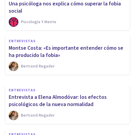
Una psicóloga nos explica cómo superar la fobia
social
Psicología Y Mente
ENTREVISTAS
Marisa Parcerisa: «Los traumas
ENTREVISTAS
son marcas emocionales en
Montse Costa: «Es importante entender cómo se
nuestro cerebro»
ha producido la fobia»
Bertrand Regader
Bertrand Regader
ENTREVISTAS
Entrevista a Elena Almodóvar: los efectos
psicológicos de la nueva normalidad
Bertrand Regader
ENTREVISTAS