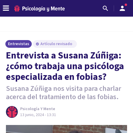
Entrevistas
Artículo revisado
Entrevista a Susana Zúñiga:
¿cómo trabaja una psicóloga
especializada en fobias?
Susana Zúñiga nos visita para charlar
acerca del tratamiento de las fobias.
Psicología Y Mente
13 junio, 2024 - 13:31