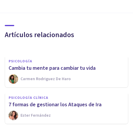
PSICOLOGÍA
Cómo aprender de las
decepciones
Artículos relacionados
Lucía Gómez
PSICOLOGÍA
Cambia tu mente para cambiar tu vida
Carmen Rodriguez De Haro
PSICOLOGÍA
¿Qué se esconde detrás de
PSICOLOGÍA CLÍNICA
nuestros Miedos?
7 formas de gestionar los Ataques de Ira
Ester Fernández
Ester Fernández