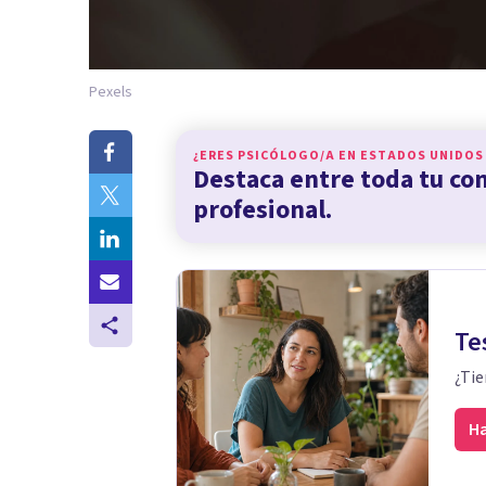
Pexels
¿ERES PSICÓLOGO/A EN
ESTADOS UNIDOS
Destaca entre toda tu c
profesional.
Te
¿Tie
Ha