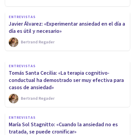
ENTREVISTAS
El problema de la ansiedad
ENTREVISTAS
mal gestionada: entrevista a
Javier Álvarez: «Experimentar ansiedad en el día a
Santiago Cid
día es útil y necesario»
Bertrand Regader
Psicología Y Mente
ENTREVISTAS
Tomás Santa Cecilia: «La terapia cognitivo-
conductual ha demostrado ser muy efectiva para
casos de ansiedad»
Bertrand Regader
ENTREVISTAS
María Sol Stagnitto: «Cuando la ansiedad no es
tratada, se puede cronificar»