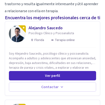
trastorno y resulta igualmente interesante y útil aprender
a relacionarse con ella en terapia.
Encuentra los mejores profesionales cerca de ti
Alejandro Saucedo
Psicólogo Clínico y Psicoanalista
Florida
Terapia online
Soy Alejandro Saucedo, psicólogo clínico y psicoanalista.
Acompaño a adultos y adolescentes que atraviesan ansiedad,
depresión, baja autoestima, dificultades en sus relaciones,
terapia de pareja y crisis vitales, a explorar y elaborar en
profundidad los conflictos internos que generan malestar en
Ver perfil
su presente. A través del proceso psicoanalítico de
autoconocimiento y análisis, es posible acceder a las
historias personales, elaborar las experiencias del pasado y
Contactar
resignificarlas, liberando su influencia para construir un futuro
con mayor libertad y autenticidad. La terapia psicoanalítica
crea un espacio de verbalización libre y sin filtros. A través de