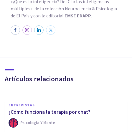
«¿Qué es la inteligencia? Del CI a las inteligencias
múltiples», de la colección Neurociencia & Psicología
de El País y con la editorial
EMSE EDAPP
.
ENTREVISTAS
Laura Migale: terapia online
para comprometerse con el
cambio a mejor
Artículos relacionados
Bertrand Regader
ENTREVISTAS
¿Cómo funciona la terapia por chat?
Psicología Y Mente